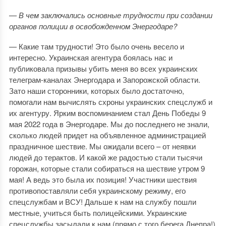
— В чем заключались основные трудности при создании
органов полиции в освобожденном Энергодаре?
— Какие там трудности! Это было очень весело и
интересно. Украинская агентура боялась нас и
публиковала призывы убить меня во всех украинских
телеграм-каналах Энергодара и Запорожской области.
Зато наши сторонники, которых было достаточно,
помогали нам вычислять схроны украинских спецслужб и
их агентуру. Ярким воспоминанием стал День Победы 9
мая 2022 года в Энергодаре. Мы до последнего не знали,
сколько людей придет на объявленное администрацией
праздничное шествие. Мы ожидали всего – от неявки
людей до терактов. И какой же радостью стали тысячи
горожан, которые стали собираться на шествие утром 9
мая! А ведь это была их позиция! Участники шествия
противопоставляли себя украинскому режиму, его
спецслужбам и ВСУ! Дальше к нам на службу пошли
местные, учиться быть полицейскими. Украинские
спецслужбы засылали к нам (прямо с того берега Днепра!)