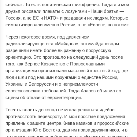
сейчас». То есть политическая шизофрения. Тогда я и мои
друзья рисовали плакаты с лозунгами «Наши братья —
Россия, а не ЕС и НАТО» и раздавали их людям. Которые
симпатизировали именно России, а не «Европе, но потом».
Через некоторое время, под давлением
радикализирующегося «Майдана», антимайдановцам
разрешили иметь более выраженную прорусскую
ориентацию. Это произошло на следующий день после
того, как Верное Казачество с Православными
организациями организовали массовый крестный ход, где
люди шли под нашими лозунгами о единстве России,
Украины и Белоруссии и о неприемлемости
евросоюзовских требований. Тогда Азаров объявил со
сцены об отказе от евроинтеграции.
То есть власть до конца не могла решиться идейно
противостоять перевороту. И мои простые предложения
привлечь к защите центра Киева казаков и пророссийские
организации Юго-Востока, дав им права дружинников, и в
это время силами освободившегося «Беркута» задержать