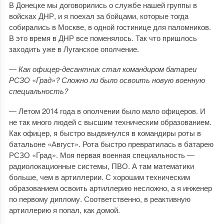
В Донецке мы договорились о службе нашей группы в
войсках ДНР, и я поехал за бойцами, которые тогда
собирались в Москве, в одной гостинице для паломников.
В это время в ДНР все поменялось. Так что пришлось
заходить уже в Луганское ополчение.
— Как офицер-десантник стал командиром батареи
РСЗО «Град»? Сложно ли было освоить новую военную
специальность?
— Летом 2014 года в ополчении было мало офицеров. И
не так много людей с высшим техническим образованием.
Как офицер, я быстро выдвинулся в командиры роты в
батальоне «Август». Рота быстро превратилась в батарею
РСЗО «Град». Моя первая военная специальность —
радиолокационные системы, ПВО. А там математики
больше, чем в артиллерии. С хорошим техническим
образованием освоить артиллерию несложно, а я инженер
по первому диплому. Соответственно, в реактивную
артиллерию я попал, как домой.