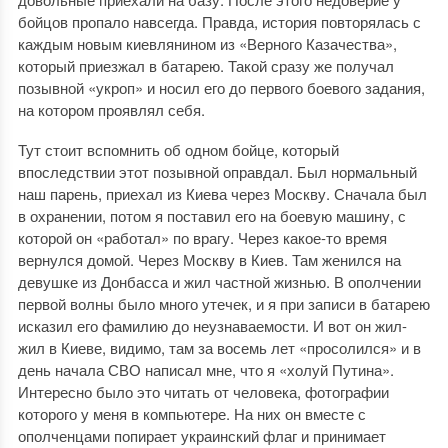
бойцов пропало навсегда. Правда, история повторялась с
каждым новым киевлянином из «Верного Казачества»,
который приезжал в батарею. Такой сразу же получал
позывной «укроп» и носил его до первого боевого задания,
на котором проявлял себя.
Тут стоит вспомнить об одном бойце, который
впоследствии этот позывной оправдал. Был нормальный
наш парень, приехал из Киева через Москву. Сначала был
в охранении, потом я поставил его на боевую машину, с
которой он «работал» по врагу. Через какое-то время
вернулся домой. Через Москву в Киев. Там женился на
девушке из Донбасса и жил частной жизнью. В ополчении
первой волны было много утечек, и я при записи в батарею
исказил его фамилию до неузнаваемости. И вот он жил-
жил в Киеве, видимо, там за восемь лет «просолился» и в
день начала СВО написал мне, что я «холуй Путина».
Интересно было это читать от человека, фотографии
которого у меня в компьютере. На них он вместе с
ополченцами попирает украинский флаг и принимает