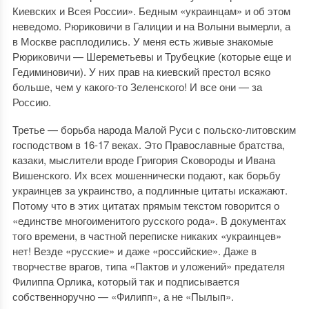
Киевских и Всея России». Бедным «украинцам» и об этом
неведомо. Рюриковичи в Галиции и на Волыни вымерли, а
в Москве расплодились. У меня есть живые знакомые
Рюриковичи — Шереметьевы и Трубецкие (которые еще и
Гедиминовичи). У них прав на киевский престол всяко
больше, чем у какого-то Зеленского! И все они — за
Россию.
Третье — борьба народа Малой Руси с польско-литовским
господством в 16-17 веках. Это Православные братства,
казаки, мыслители вроде Григория Сковороды и Ивана
Вишенского. Их всех мошеннически подают, как борьбу
украинцев за украинство, а подлинные цитаты искажают.
Потому что в этих цитатах прямым текстом говорится о
«единстве многоименитого русского рода». В документах
того времени, в частной переписке никаких «украинцев»
нет! Везде «русские» и даже «российские». Даже в
творчестве врагов, типа «Пактов и уложений» предателя
Филиппа Орлика, который так и подписывается
собственноручно — «Филипп», а не «Пылып».