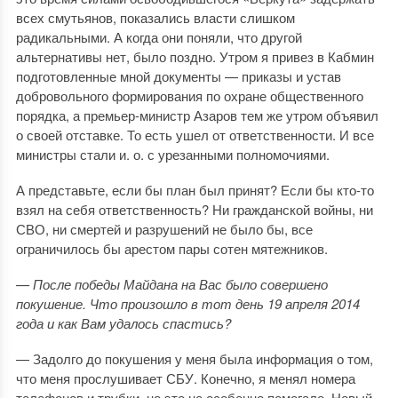
всех смутьянов, показались власти слишком
радикальными. А когда они поняли, что другой
альтернативы нет, было поздно. Утром я привез в Кабмин
подготовленные мной документы — приказы и устав
добровольного формирования по охране общественного
порядка, а премьер-министр Азаров тем же утром объявил
о своей отставке. То есть ушел от ответственности. И все
министры стали и. о. с урезанными полномочиями.
А представьте, если бы план был принят? Если бы кто-то
взял на себя ответственность? Ни гражданской войны, ни
СВО, ни смертей и разрушений не было бы, все
ограничилось бы арестом пары сотен мятежников.
— После победы Майдана на Вас было совершено
покушение. Что произошло в тот день 19 апреля 2014
года и как Вам удалось спастись?
— Задолго до покушения у меня была информация о том,
что меня прослушивает СБУ. Конечно, я менял номера
телефонов и трубки, но это не особенно помогало. Новый