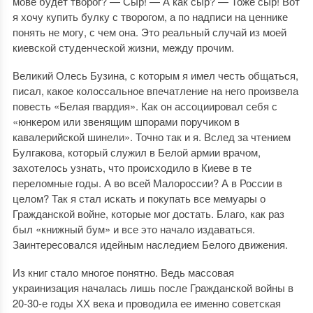
мове будет творог? — Сыр! — А как сыр? — Тоже сыр! Вот
я хочу купить булку с творогом, а по надписи на ценнике
понять не могу, с чем она. Это реальный случай из моей
киевской студенческой жизни, между прочим.
Великий Олесь Бузина, с которым я имел честь общаться,
писал, какое колоссальное впечатление на него произвела
повесть «Белая гвардия». Как он ассоциировал себя с
«юнкером или звенящим шпорами поручиком в
кавалерийской шинели». Точно так и я. Вслед за чтением
Булгакова, который служил в Белой армии врачом,
захотелось узнать, что происходило в Киеве в те
переломные годы. А во всей Малороссии? А в России в
целом? Так я стал искать и покупать все мемуары о
Гражданской войне, которые мог достать. Благо, как раз
был «книжный бум» и все это начало издаваться.
Заинтересовался идейным наследием Белого движения.
Из книг стало многое понятно. Ведь массовая
украинизация началась лишь после Гражданской войны в
20-30-е годы ХХ века и проводила ее именно советская