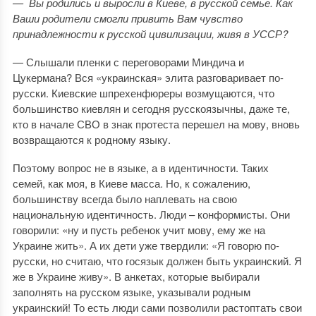
— Вы родились и выросли в Киеве, в русской семье. Как
Ваши родители смогли привить Вам чувство
принадлежности к русской цивилизации, живя в УССР?
— Слышали пленки с переговорами Миндича и
Цукермана? Вся «украинская» элита разговаривает по-
русски. Киевские шпрехенфюреры возмущаются, что
большинство киевлян и сегодня русскоязычны, даже те,
кто в начале СВО в знак протеста перешел на мову, вновь
возвращаются к родному языку.
Поэтому вопрос не в языке, а в идентичности. Таких
семей, как моя, в Киеве масса. Но, к сожалению,
большинству всегда было наплевать на свою
национальную идентичность. Люди – конформисты. Они
говорили: «ну и пусть ребенок учит мову, ему же на
Украине жить». А их дети уже твердили: «Я говорю по-
русски, но считаю, что госязык должен быть украинский. Я
же в Украине живу». В анкетах, которые выбирали
заполнять на русском языке, указывали родным
украинский! То есть люди сами позволили растоптать свои