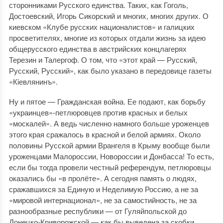
сторонниками Русского единства. Таких, как Гоголь,
Достоевский, Игорь Сикорский и многих, многих других. О
киевском «Клубе русских националистов» и галицких
просветителях, многие из которых отдали жизнь за идею
общерусского единства в австрийских концлагерях
Терезин и Талергоф. О том, что «этот край — Русский,
Русский, Русский», как было указано в передовице газеты
«Кiевлянинъ».
Ну и пятое — Гражданская война. Ее подают, как борьбу
«украинцев»-петлюровцев против красных и белых
«москалей». А ведь численно намного больше уроженцев
этого края сражалось в красной и белой армиях. Около
половины Русской армии Врангеля в Крыму вообще были
уроженцами Малороссии, Новороссии и Донбасса! То есть,
если бы тогда провели честный референдум, петлюровцы
оказались бы «в пролёте». А сегодня память о людях,
сражавшихся за Единую и Неделимую Россию, а не за
«мировой интернационал», не за самостийность, не за
разнообразные республики — от Гуляйпольской до
Донецко-Криворожской — как бы выведена за скобки.