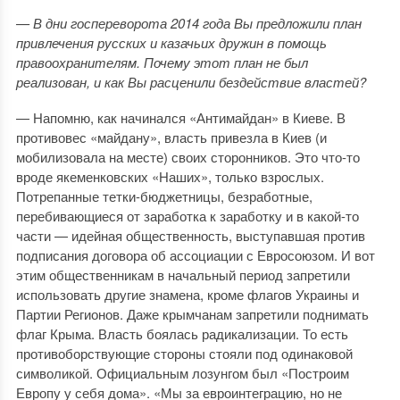
— В дни госпереворота 2014 года Вы предложили план
привлечения русских и казачьих дружин в помощь
правоохранителям. Почему этот план не был
реализован, и как Вы расценили бездействие властей?
— Напомню, как начинался «Антимайдан» в Киеве. В
противовес «майдану», власть привезла в Киев (и
мобилизовала на месте) своих сторонников. Это что-то
вроде якеменковских «Наших», только взрослых.
Потрепанные тетки-бюджетницы, безработные,
перебивающиеся от заработка к заработку и в какой-то
части — идейная общественность, выступавшая против
подписания договора об ассоциации с Евросоюзом. И вот
этим общественникам в начальный период запретили
использовать другие знамена, кроме флагов Украины и
Партии Регионов. Даже крымчанам запретили поднимать
флаг Крыма. Власть боялась радикализации. То есть
противоборствующие стороны стояли под одинаковой
символикой. Официальным лозунгом был «Построим
Европу у себя дома». «Мы за евроинтеграцию, но не