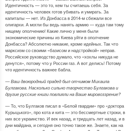
Идентичность — это то, кем ты считаешь себя. За
идентичность человек готов убивать и умирать. За
капиталы — нет. Из Донбасса в 2014-м сбежали все
олигархи. А могли бы ведь нанять армию — куда там тому
нищему ополчению! Какие лично у меня были
экономические причины из Киева уйти в ополчение
Донбасса? Абсолютно никакие, кроме идейных. Так что
марксизм со своими «базисом и надстройкой» неправ.
Российское руководство думало, что «хохлы никуда не
денутся», потому что у России газ. А вот делись! Потому
что идентичность важнее бабла.
— Ваш двоюродный прадед был отчимом Михаила
Булгакова. Насколько сильно творчество Булгакова и
другие русские книги повлияли на Ваше мировоззрение?
— То, что Булгаков писал в «Белой гвардии» про «доктора
Курыцького», про кота и кита — это бессмертные строки, в
них все украинство. И век назад, и тридцать лет назад, и в
дни майдана, и сегодня оно точно такое же. Знаете, как на