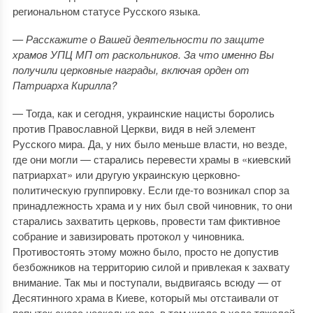
региональном статусе Русского языка.
— Расскажите о Вашей деятельности по защите
храмов УПЦ МП от раскольников. За что именно Вы
получили церковные награды, включая орден от
Патриарха Кирилла?
— Тогда, как и сегодня, украинские нацисты боролись
против Православной Церкви, видя в ней элемент
Русского мира. Да, у них было меньше власти, но везде,
где они могли — старались перевести храмы в «киевский
патриархат» или другую украинскую церковно-
политическую группировку. Если где-то возникал спор за
принадлежность храма и у них был свой чиновник, то они
старались захватить церковь, провести там фиктивное
собрание и завизировать протокол у чиновника.
Противостоять этому можно было, просто не допустив
безбожников на территорию силой и привлекая к захвату
внимание. Так мы и поступали, выдвигаясь всюду — от
Десятинного храма в Киеве, который мы отстаивали от
попыток сноса несколько раз, в том числе в ходе тяжелой