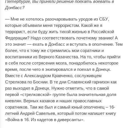
Петербурге, Вы приняли решение поехать воевать в
Донбасс?
— Мне не хотелось разочаровывать уродов из СБУ,
которые объявили меня террористом. Какой же я
террорист, если буду жить тихой жизнью в Российской
Федерации? Надо соответствовать почетному званию! А
это значит — ехать в Донбасс и вступать в ополчение. Тем
более, что к тому же стремились мои соратники и
воспитанники из Верного Казачества. На то, чтобы прийти
в себя после сотрясения мозга, понадобилось некоторое
время, после чего я экипировался и поехал в Донецк.
Вместе с Александром Кравченко, сослуживцем
Стрелкова по Боснии. В те дни Славянский гарнизон как
раз выходил в Донецк. Нужно отметить, что в самой
первой «стрелковской» группе была значительная доля
киевлян. Верных казаков и наших православных
соратников. Там же был и самый юный ополченец – 16-
летний Андрей Савельев, который потом напишет книгу
«Война в 16. Из кадетов в диверсанты».