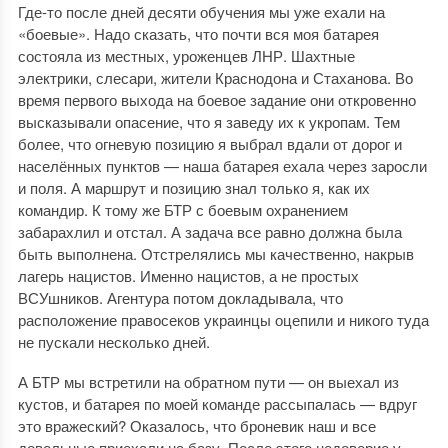
Где-то после дней десяти обучения мы уже ехали на
«боевые». Надо сказать, что почти вся моя батарея
состояла из местных, уроженцев ЛНР. Шахтные
электрики, слесари, жители Краснодона и Стаханова. Во
время первого выхода на боевое задание они откровенно
высказывали опасение, что я заведу их к укропам. Тем
более, что огневую позицию я выбрал вдали от дорог и
населённых пунктов — наша батарея ехала через заросли
и поля. А маршрут и позицию знал только я, как их
командир. К тому же БТР с боевым охранением
забарахлил и отстал. А задача все равно должна была
быть выполнена. Отстрелялись мы качественно, накрыв
лагерь нацистов. Именно нацистов, а не простых
ВСУшников. Агентура потом докладывала, что
расположение правосеков украинцы оцепили и никого туда
не пускали несколько дней.
А БТР мы встретили на обратном пути — он выехал из
кустов, и батарея по моей команде рассыпалась — вдруг
это вражеский? Оказалось, что броневик наш и все
довольные приехали на базу. После этого недоверие у