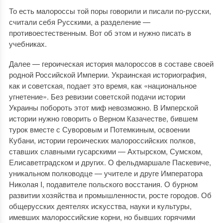
То есть малороссы той поры говорили и писали по-русски,
считали себя Русскими, а разделение —
противоестественным. Вот об этом и нужно писать в
учебниках.
Далее — героическая история малороссов в составе своей
родной Российской Империи. Украинская историография,
как и советская, подает это время, как «национальное
угнетение». Без ревизии советской подачи истории
Украины побороть этот миф невозможно. В Имперской
истории нужно говорить о Верном Казачестве, бившем
турок вместе с Суворовым и Потемкиным, освоении
Кубани, истории героических малороссийских полков,
ставших славными гусарскими — Ахтырском, Сумском,
Елисаветградском и других. О фельдмаршале Паскевиче,
уникальном полководце — учителе и друге Императора
Николая I, подавителе польского восстания. О бурном
развитии хозяйства и промышленности, росте городов. Об
общерусских деятелях искусства, науки и культуры,
имевших малороссийские корни, но бывших горячими