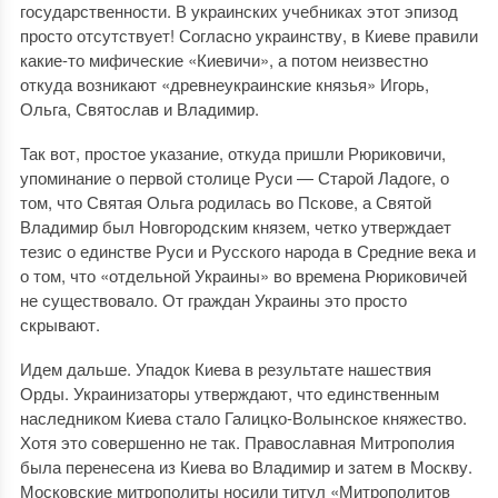
государственности. В украинских учебниках этот эпизод
просто отсутствует! Согласно украинству, в Киеве правили
какие-то мифические «Киевичи», а потом неизвестно
откуда возникают «древнеукраинские князья» Игорь,
Ольга, Святослав и Владимир.
Так вот, простое указание, откуда пришли Рюриковичи,
упоминание о первой столице Руси — Старой Ладоге, о
том, что Святая Ольга родилась во Пскове, а Святой
Владимир был Новгородским князем, четко утверждает
тезис о единстве Руси и Русского народа в Средние века и
о том, что «отдельной Украины» во времена Рюриковичей
не существовало. От граждан Украины это просто
скрывают.
Идем дальше. Упадок Киева в результате нашествия
Орды. Украинизаторы утверждают, что единственным
наследником Киева стало Галицко-Волынское княжество.
Хотя это совершенно не так. Православная Митрополия
была перенесена из Киева во Владимир и затем в Москву.
Московские митрополиты носили титул «Митрополитов