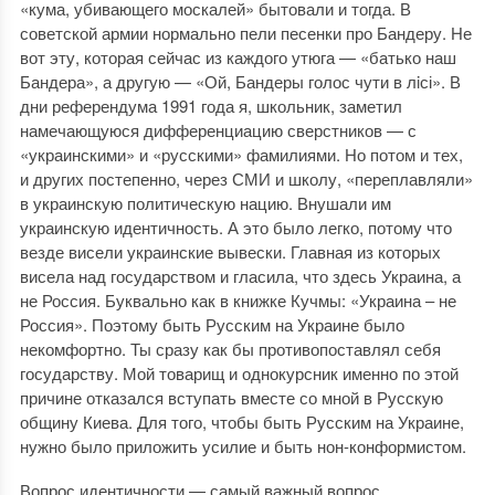
«кума, убивающего москалей» бытовали и тогда. В
советской армии нормально пели песенки про Бандеру. Не
вот эту, которая сейчас из каждого утюга — «батько наш
Бандера», а другую — «Ой, Бандеры голос чути в лiсі». В
дни референдума 1991 года я, школьник, заметил
намечающуюся дифференциацию сверстников — с
«украинскими» и «русскими» фамилиями. Но потом и тех,
и других постепенно, через СМИ и школу, «переплавляли»
в украинскую политическую нацию. Внушали им
украинскую идентичность. А это было легко, потому что
везде висели украинские вывески. Главная из которых
висела над государством и гласила, что здесь Украина, а
не Россия. Буквально как в книжке Кучмы: «Украина – не
Россия». Поэтому быть Русским на Украине было
некомфортно. Ты сразу как бы противопоставлял себя
государству. Мой товарищ и однокурсник именно по этой
причине отказался вступать вместе со мной в Русскую
общину Киева. Для того, чтобы быть Русским на Украине,
нужно было приложить усилие и быть нон-конформистом.
Вопрос идентичности — самый важный вопрос.