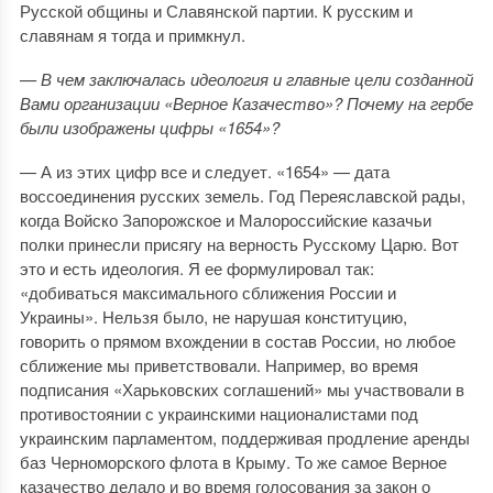
Русской общины и Славянской партии. К русским и
славянам я тогда и примкнул.
— В чем заключалась идеология и главные цели созданной
Вами организации «Верное Казачество»? Почему на гербе
были изображены цифры «1654»?
— А из этих цифр все и следует. «1654» — дата
воссоединения русских земель. Год Переяславской рады,
когда Войско Запорожское и Малороссийские казачьи
полки принесли присягу на верность Русскому Царю. Вот
это и есть идеология. Я ее формулировал так:
«добиваться максимального сближения России и
Украины». Нельзя было, не нарушая конституцию,
говорить о прямом вхождении в состав России, но любое
сближение мы приветствовали. Например, во время
подписания «Харьковских соглашений» мы участвовали в
противостоянии с украинскими националистами под
украинским парламентом, поддерживая продление аренды
баз Черноморского флота в Крыму. То же самое Верное
казачество делало и во время голосования за закон о