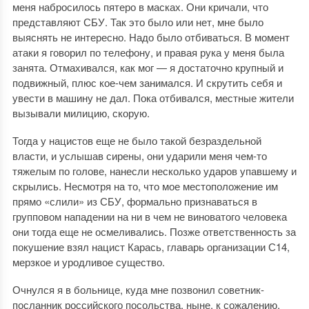
меня набросилось пятеро в масках. Они кричали, что
представляют СБУ. Так это было или нет, мне было
выяснять не интересно. Надо было отбиваться. В момент
атаки я говорил по телефону, и правая рука у меня была
занята. Отмахивался, как мог — я достаточно крупный и
подвижный, плюс кое-чем занимался. И скрутить себя и
увести в машину не дал. Пока отбивался, местные жители
вызывали милицию, скорую.
Тогда у нацистов еще не было такой безраздельной
власти, и услышав сирены, они ударили меня чем-то
тяжелым по голове, нанесли несколько ударов упавшему и
скрылись. Несмотря на то, что мое местоположение им
прямо «слили» из СБУ, формально признаваться в
групповом нападении на ни в чем не виноватого человека
они тогда еще не осмеливались. Позже ответственность за
покушение взял нацист Карась, главарь организации С14,
мерзкое и уродливое существо.
Очнулся я в больнице, куда мне позвонил советник-
посланник российского посольства, ныне, к сожалению,