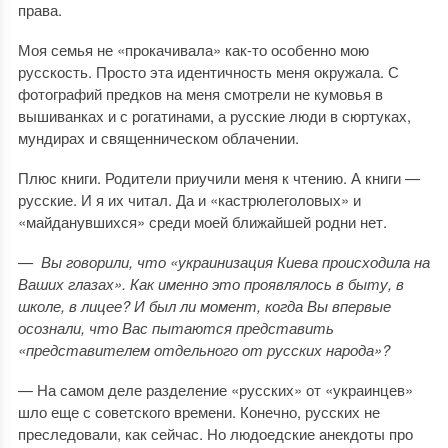
права.
Моя семья не «прокачивала» как-то особенно мою
русскость. Просто эта идентичность меня окружала. С
фотографий предков на меня смотрели не кумовья в
вышиванках и с рогатинами, а русские люди в сюртуках,
мундирах и священническом облачении.
Плюс книги. Родители приучили меня к чтению. А книги —
русские. И я их читал. Да и «кастрюлеголовых» и
«майданувшихся» среди моей ближайшей родни нет.
— Вы говорили, что «украинизация Киева происходила на
Ваших глазах». Как именно это проявлялось в быту, в
школе, в лицее? И был ли момент, когда Вы впервые
осознали, что Вас пытаются представить
«представителем отдельного от русских народа»?
— На самом деле разделение «русских» от «украинцев»
шло еще с советского времени. Конечно, русских не
преследовали, как сейчас. Но людоедские анекдоты про