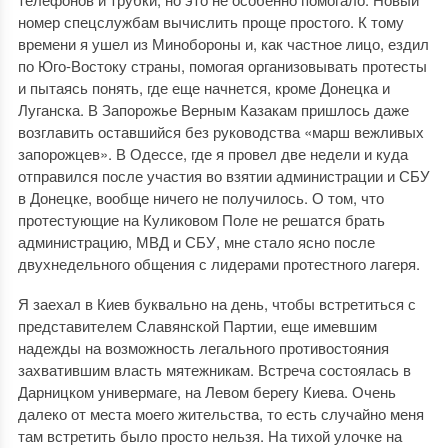
номер спецслужбам вычислить проще простого. К тому
времени я ушел из Минобороны и, как частное лицо, ездил
по Юго-Востоку страны, помогая организовывать протесты
и пытаясь понять, где еще начнется, кроме Донецка и
Луганска. В Запорожье Верным Казакам пришлось даже
возглавить оставшийся без руководства «марш вежливых
запорожцев». В Одессе, где я провел две недели и куда
отправился после участия во взятии администрации и СБУ
в Донецке, вообще ничего не получилось. О том, что
протестующие на Куликовом Поле не решатся брать
администрацию, МВД и СБУ, мне стало ясно после
двухнедельного общения с лидерами протестного лагеря.
Я заехал в Киев буквально на день, чтобы встретиться с
представителем Славянской Партии, еще имевшим
надежды на возможность легального противостояния
захватившим власть мятежникам. Встреча состоялась в
Дарницком универмаге, на Левом берегу Киева. Очень
далеко от места моего жительства, то есть случайно меня
там встретить было просто нельзя. На тихой улочке на