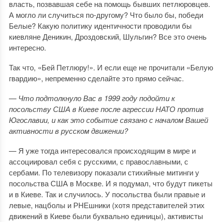
власть, позвавшая себе на помощь бывших петлюровцев.
А могло ли случиться по-другому? Что было бы, победи
Белые? Какую политику идентичности проводили бы
киевляне Деникин, Дроздовский, Шульгин? Все это очень
интересно.
Так что, «Бей Петлюру!». И если еще не прочитали «Белую
гвардию», непременно сделайте это прямо сейчас.
— Что подтолкнуло Вас в 1999 году подойти к
посольству США в Киеве после агрессии НАТО против
Югославии, и как это событие связано с началом Вашей
активности в русском движении?
— Я уже тогда интересовался происходящим в мире и
ассоциировал себя с русскими, с православными, с
сербами. По телевизору показали стихийные митинги у
посольства США в Москве. И я подумал, что будут пикеты
и в Киеве. Так и случилось. У посольства были правые и
левые, нацболы и РНЕшники (хотя представителей этих
движений в Киеве были буквально единицы), активисты