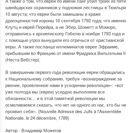
А также о том, что еврей по имени Ланг убил троих из пяти
швейцарских охранников у подножия лестницы в Тюильри
10 августа; что евреи были замешаны в краже
драгоценностей короны 16 сентября 1792 года; что именно
Клутц и еврей Перейра, а не Эбер, Шометт и Моморо,
отправились к архиепископу Гобелю в ноябре 1793 года и
с помощью угроз вынудили его отречься от христианской
веры. А также посланце иллюминатов еврее Эфраиме,
прибывшим во Францию от имени Фридриха Вильгельма II
(Неста Вебстер).
В завершении первого года революции евреи обращались
к Национальному собранию, требуя «вознаграждение за
рвение, проявленное нами в ускорении революции»: «вот
уже полгода мы (евреи) усердно выполняем все
обязанности… и в этой памятной революции мы
осмеливаемся сказать, что нет ни одного из нас, кто бы не
проявил себя». (Nouvelle Adresse des Juifs à l'Assemblée
Nationale, le 24 décembre, 1789)
Автор - Владимир Можегов