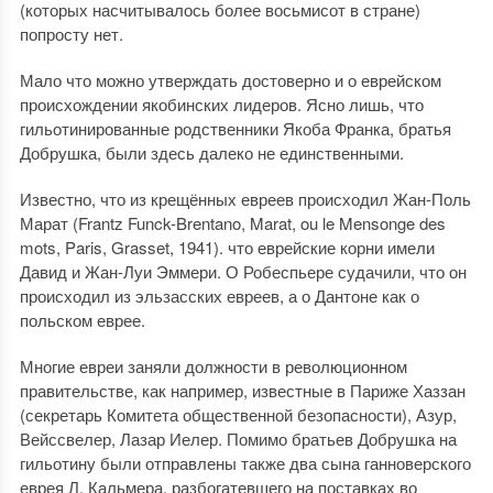
(которых насчитывалось более восьмисот в стране)
попросту нет.
Мало что можно утверждать достоверно и о еврейском
происхождении якобинских лидеров. Ясно лишь, что
гильотинированные родственники Якоба Франка, братья
Добрушка, были здесь далеко не единственными.
Известно, что из крещённых евреев происходил Жан-Поль
Марат (Frantz Funck-Brentano, Marat, ou le Mensonge des
mots, Paris, Grasset, 1941). что еврейские корни имели
Давид и Жан-Луи Эммери. О Робеспьере судачили, что он
происходил из эльзасских евреев, а о Дантоне как о
польском еврее.
Многие евреи заняли должности в революционном
правительстве, как например, известные в Париже Хаззан
(секретарь Комитета общественной безопасности), Азур,
Вейссвелер, Лазар Иелер. Помимо братьев Добрушка на
гильотину были отправлены также два сына ганноверского
еврея Л. Кальмера, разбогатевшего на поставках во