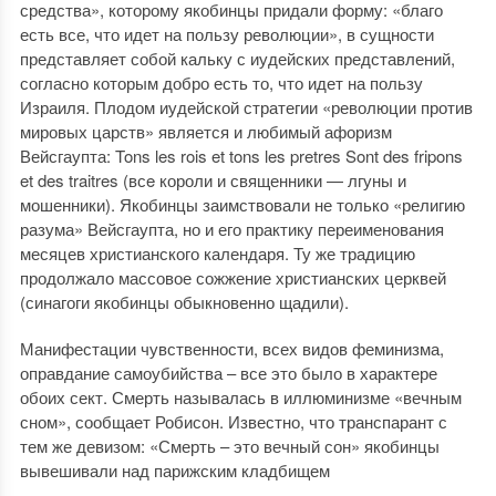
средства», которому якобинцы придали форму: «благо
есть все, что идет на пользу революции», в сущности
представляет собой кальку с иудейских представлений,
согласно которым добро есть то, что идет на пользу
Израиля. Плодом иудейской стратегии «революции против
мировых царств» является и любимый афоризм
Вейсгаупта: Tons les rois et tons les pretres Sont des fripons
et des traitres (всe короли и священники — лгуны и
мошенники). Якобинцы заимствовали не только «религию
разума» Вейсгаупта, но и его практику переименования
месяцев христианского календаря. Ту же традицию
продолжало массовое сожжение христианских церквей
(синагоги якобинцы обыкновенно щадили).
Манифестации чувственности, всех видов феминизма,
оправдание самоубийства – все это было в характере
обоих сект. Смерть называлась в иллюминизме «вечным
сном», сообщает Робисон. Известно, что транспарант с
тем же девизом: «Смерть – это вечный сон» якобинцы
вывешивали над парижским кладбищем