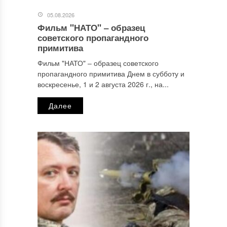
05.08.2026
Фильм "НАТО" ‒ образец
Имя
*
советского пропагандного
примитива
Фильм "НАТО" ‒ образец советского
пропагандного примитива Днем в субботу и
Email
*
воскресенье, 1 и 2 августа 2026 г., на...
Далее
Сайт
Этот сайт использует Akismet для борьбы со спамом.