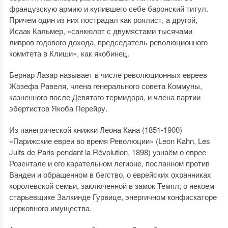
французскую армию и купившего себе баронский титул.
Причем один из них пострадал как роялист, а другой,
Исаак Кальмер, «санкюлот с двумястами тысячами
ливров годового дохода, председатель революционного
комитета в Клиши», как якобинец.
Бернар Лазар называет в числе революционных евреев
Жозефа Равеля, члена генерального совета Коммуны,
казненного после Девятого термидора, и члена партии
эбертистов Якоба Перейру.
Из панегрической книжки Леона Кана (1851-1900)
«Парижские евреи во время Революции» (Leon Kahn, Les
Juifs de Paris pendant la Révolution, 1898) узнаём о еврее
Розентале и его карательном легионе, посланном против
Вандеи и обращенном в бегство, о еврейских охранниках
королевской семьи, заключенной в замок Темпл; о некоем
старьевщике Залкинде Гурвице, энергичном конфискаторе
церковного имущества.