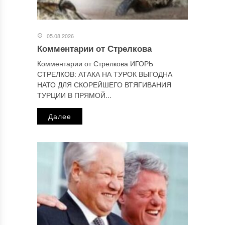
Узнайте, как обрабатываются ваши данные комментариев
.
Отправляя сообщение, Вы разрешаете сбор и обработку
персональных данных.
Политика конфиденциальности
.
05.08.2026
Комментарии от Стрелкова
Комментарии от Стрелкова ИГОРЬ
СТРЕЛКОВ: АТАКА НА ТУРОК ВЫГОДНА
НАТО ДЛЯ СКОРЕЙШЕГО ВТЯГИВАНИЯ
ТУРЦИИ В ПРЯМОЙ...
Далее