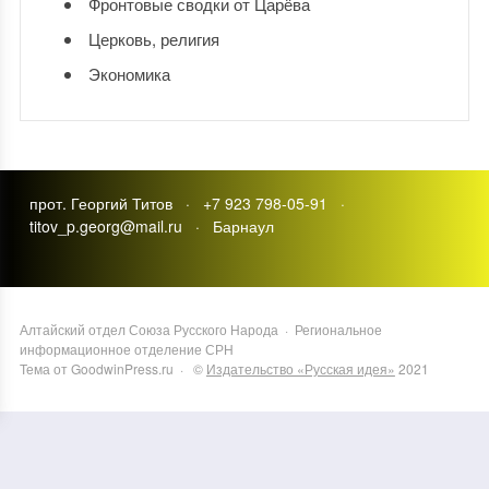
Фронтовые сводки от Царёва
Церковь, религия
Экономика
прот. Георгий Титов · +7 923 798-05-91 ·
titov_p.georg@mail.ru · Барнаул
Алтайский отдел Союза Русского Народа
·
Региональное
информационное отделение СРН
Тема от GoodwinPress.ru
· ©
Издательство «Русская идея»
2021