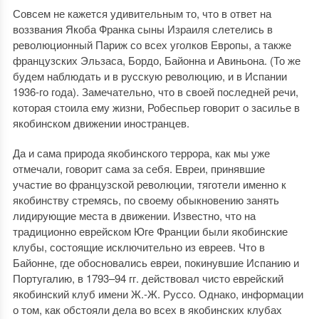
Совсем не кажется удивительным то, что в ответ на
воззвания Якоба Франка сыны Израиля слетелись в
революционный Париж со всех уголков Европы, а также
французских Эльзаса, Бордо, Байонна и Авиньона. (То же
будем наблюдать и в русскую революцию, и в Испании
1936-го года). Замечательно, что в своей последней речи,
которая стоила ему жизни, Робеспьер говорит о засилье в
якобинском движении иностранцев.
Да и сама природа якобинского террора, как мы уже
отмечали, говорит сама за себя. Евреи, принявшие
участие во французской революции, тяготели именно к
якобинству стремясь, по своему обыкновению занять
лидирующие места в движении. Известно, что на
традиционно еврейском Юге Франции были якобинские
клубы, состоящие исключительно из евреев. Что в
Байонне, где обосновались евреи, покинувшие Испанию и
Португалию, в 1793–94 гг. действовал чисто еврейский
якобинский клуб имени Ж.-Ж. Руссо. Однако, информации
о том, как обстояли дела во всех в якобинских клубах