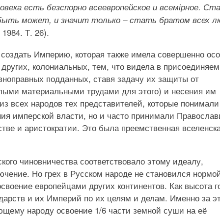
ловека есть безспорно всеевропейское и всемірное. Ст
быть может, и значит только – стать братом всех л
1984. Т. 26).
 создать Империю, которая также имела совершенно ос
х других, колониальных, тем, что видела в присоединяе
вноправных подданных, ставя задачу их защиты от
алыми материальными трудами для этого) и несения им
из всех народов тех представителей, которые понимали
ния имперской власти, но и часто принимали Православ
тве и аристократии. Это была преемственная вселенск
йского чиновничества соответствовало этому идеалу,
лючение. Но грех в Русском народе не становился нормой
освоение европейцами других континентов. Как высота г
дарств и их Империй по их целям и делам. Именно за э
ющему народу освоение 1/6 части земной суши на её