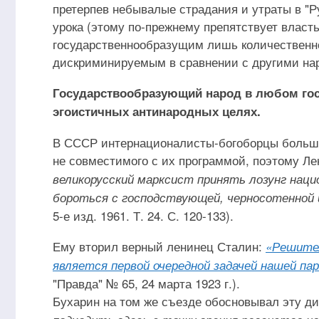
претерпев небывалые страдания и утраты в "Р
урока (этому по-прежнему препятствует власть
государственнообразущим лишь количественно 
дискриминируемым в сравнении с другими на
Государствообразующий народ в любом госу
эгоистичных антинародных целях.
В СССР интернационалисты-богоборцы большев
не совместимого с их программой, поэтому Ле
великорусский марксист принять лозунг нацио
бороться с господствующей, черносотенной 
5-е изд. 1961. Т. 24. С. 120-133).
Ему вторил верный ленинец Сталин:
«Решител
является первой очередной задачей нашей па
"Правда" № 65, 24 марта 1923 г.).
Бухарин на том же съезде обосновывал эту д