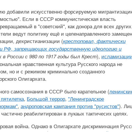
дию добавили искусственно форсируемую мигрантизаци
имостью". Если в СССР коммунистическая власть
евращаемый в "советский", как донора для всех других,
тели ведут политику ещё и целенаправленного замеще
зации, дехристианизации (
крестоповал, фактически
ии РФ, запрещающих государственную идеологию и
),
исламизаци
 в России с 980 по 1917 годы был Крест
ональная нравственная культура Русского народа не
ом, но и с режимом криминально созданного
орского Олигархата.
ного самосознания в СССР было карательное (
ленински
 пятилетка
,
Большой террор
,
"Ленинградское
нормам"
,
андроповская кампания против "русистов"
). Ли
 частично реабилитирован в лукаых тактичесих целях.
ровая война. Однако в Олигархате дискриминация Русс