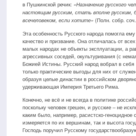
в Пушкинской речик:
«Назначение русского че
настоящим русским, стать вполне русским, 
(Полн. собр. соч. 
всечеловеком, если хотите»
Эта особенность Русского народа помогла ему
качество и призвание. Она отличалась от все
малых народах не объекты эксплуатации, а ра
агрессивных соседей, окультуривания (с нем
Божией Истины. Русский народ вобрал в себя 
только практические выгоды для них от служе
образуя целые династии в российском дворянс
удерживающая Империя Третьего Рима.
Конечно, не всё и не всегда в политике росси
поскольку человек грешен, и русские ‒ не иск
каким было, например, расистско-геноцидное 
измеряется по их вершинам, так и высота госу
Господь поручил Русскому государствообразу