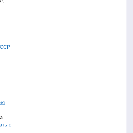
т,
,
СССР
и
ия
да
ать с