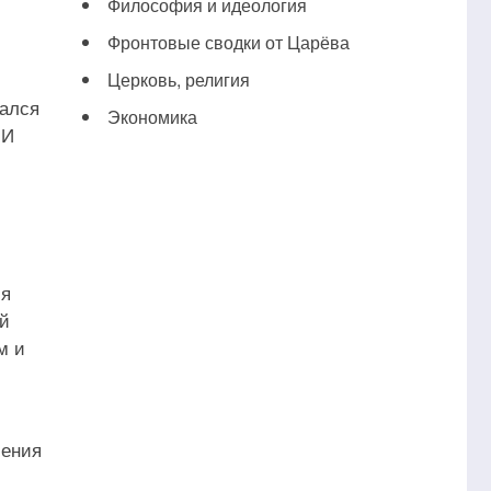
Философия и идеология
Фронтовые сводки от Царёва
Церковь, религия
тался
Экономика
 И
ия
ой
м и
ления