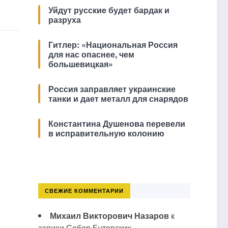
Уйдут русские будет бардак и
разруха
Гитлер: «Национальная Россия
для нас опаснее, чем
большевицкая»
Россия заправляет украинские
танки и дает металл для снарядов
Константина Душенова перевели
в исправительную колонию
СВЕЖИЕ КОММЕНТАРИИ
Михаил Викторович Назаров
к
записи
Собор Бутовских