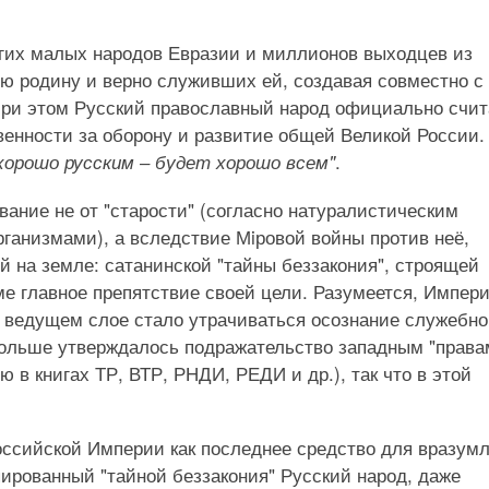
гих малых народов Евразии и миллионов выходцев из
ю родину и верно служивших ей, создавая совместно с
 При этом Русский православный народ официально счи
венности за оборону и развитие общей Великой России.
.
хорошо русским ‒ будет хорошо всем"
ание не от "старости" (согласно натуралистическим
ганизмами), а вследствие Мiровой войны против неё,
 на земле: сатанинской "тайны беззакония", строящей
е главное препятствие своей цели. Разумеется, Импер
ё ведущем слое стало утрачиваться осознание служебн
ольше утверждалось подражательство западным "права
ю в книгах ТР, ВТР, РНДИ, РЕДИ и др.), так что в этой
ссийской Империи как последнее средство для вразум
упированный "тайной беззакония" Русский народ, даже