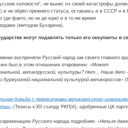
усском холокосте", не вынес из своей катастрофы долж
) и не обрёл прежнего статуса, оставаясь и в СССР и в
(де факто, но не де юре) и в то же время
родами (методом Бухарина).
дарстве могут подавлять только его оккупанты в с
ики восприняли Русский народ как своего главного вра
нин был в этом отношении откровенен:
«Может
нальной, великорусской, культуры? Нет... Наше дело 
(
и буржуазной национальной культурой великороссов»
ьная борьба с пережитками великорусского шовинизм
(Тезисы к XII съезду РКП(б), одобренные ЦК парт
ртии»
искриминацию Русского народа подробнее:
«Нельзя даж