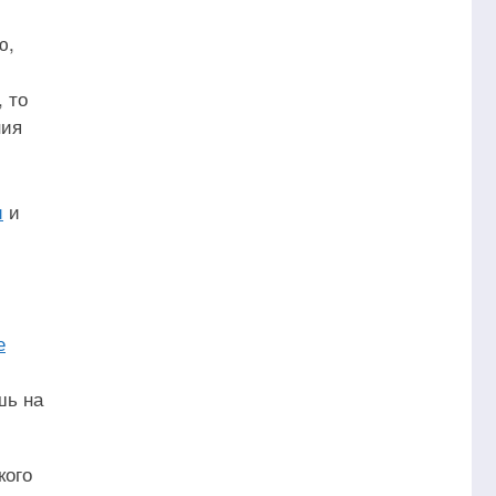
ю,
 то
ния
и
и
е
шь на
кого