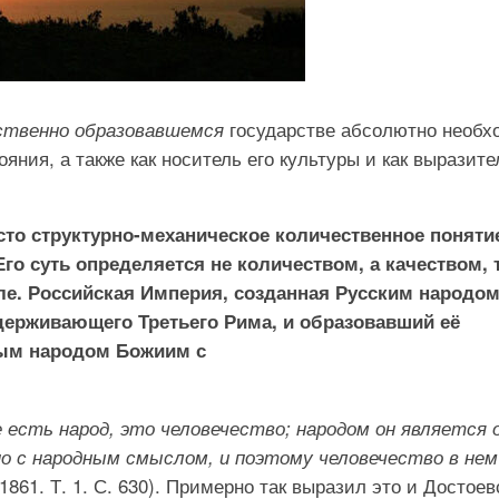
государстве абсолютно необх
ственно образовавшемся
ояния, а также как носитель его культуры и как выразите
сто структурно-механическое количественное поняти
Его суть определяется не количеством, а качеством, 
е. Российская Империя, созданная Русским народом
держивающего Третьего Рима, и образовавший её
ным народом Божиим с
е есть народ, это человечество; народом он является 
о с народным смыслом, и поэтому человечество в нем
 1861. Т. 1. С. 630). Примерно так выразил это и Достое