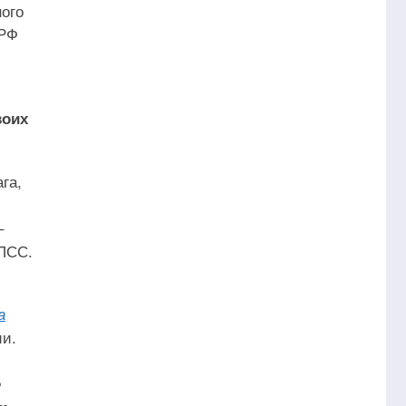
ного
 РФ
воих
га,
‒
ПСС.
а
ии.
е