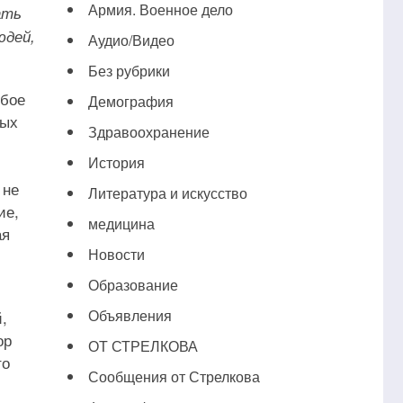
Армия. Военное дело
ать
юдей,
Аудио/Видео
Без рубрики
обое
Демография
мых
Здравоохранение
История
 не
Литература и искусство
ие,
медицина
ая
Новости
Образование
Объявления
,
ор
ОТ СТРЕЛКОВА
то
Сообщения от Стрелкова