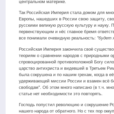
центральном материке.
Так Российская Империя стала домом для мно
Европы, нашедших в России свою защиту, сво
русскими великую русскую культуру и науку.
первенствующим и нёс главное бремя ответст
все понимали очевидную реальность:
"будет 
Российская Империя закончила своё существов
теориям о сравнении народов с природными ор
спровоцированной противоположной Богу силой
царство антихриста и видевшей в Третьем Рим
была сокрушена и по нашим грехам, когда в е
удерживающей миссии России и взамен всё б
свободам". Об этом много написано (в т.ч. мно
статье нет необходимости это повторять.
Господь попустил революцию и сокрушение Ро
нашего народа от обратного. Но с тех пор окк