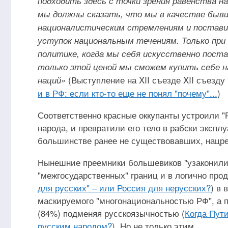
подходить здесь с точки зрения равенства н
мы должны сказать, что мы в качестве бывш
националистическим стремлениям и постави
уступок национальным течениям. Только при 
политике, когда мы себя искусственно постав
только этой ценой мы сможем купить себе 
(Выступление на XII съезде XII съезду 
наций»
и в РФ: если кто-то еще не понял "почему"...
)
Соответственно красные оккупанты устроили "
народа, и превратили его тело в рабски экспл
большинстве ранее не существовавших, нацр
Нынешние преемники большевиков "узаконили"
"межгосударственных" границ и в логично пр
для русских" ‒ или Россия для нерусских?
) в
маскируемого "многонациональностью РФ", а п
(84%) подменяя русскоязычностью (
Когда Пути
русским народом?
). Но не только этим.