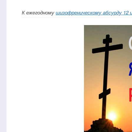
К ежегодному
шизофреническому абсурду 12 