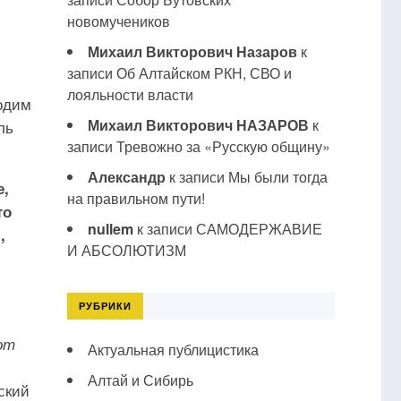
новомучеников
Михаил Викторович Назаров
к
записи
Об Алтайском РКН, СВО и
лояльности власти
одим
Михаил Викторович НАЗАРОВ
к
ль
записи
Тревожно за «Русскую общину»
Александр
к записи
Мы были тогда
е,
на правильном пути!
то
nullem
к записи
САМОДЕРЖАВИЕ
,
И АБСОЛЮТИЗМ
РУБРИКИ
от
Актуальная публицистика
Алтай и Сибирь
вский