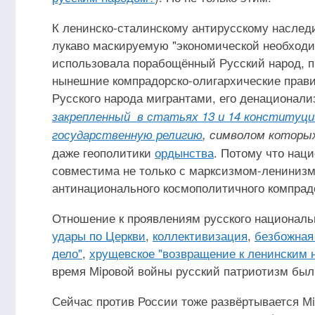
К ленинско-сталинскому антирусскому насле
лукаво маскируемую "экономической необход
использовала порабощённый Русский народ, пр
нынешние компрадорско-олигархические прави
Русского народа мигрантами, его денационали
закрепленный в статьях 13 и 14 конституц
государственную религию
, символом которых
даже геополитики
ордынства
. Потому что наци
совместима не только с марксизмом-ленинизм
антинационального космополитичного компрад
Отношение к проявлениям русского националь
удары по Церкви
,
коллективизация
,
безбожная
дело"
,
хрущевское "возвращение к ленинским 
время Мiровой войны русский патриотизм был
Сейчас против России тоже развёртывается Мi