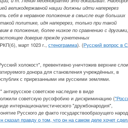
аций, и т. Ленин неоднократно это доказывал. Наоборо
ей великодержавной нации должны идти наперерез
ть себя в неравное положение в смысле еще больших
такой политике, идя наперерез, только при такой
им в положение, более низкое по сравнению с другими
настоящее доверие прежде угнетенных
РКП(б), март 1023 г.,
стенограмма
). (
Русский вопрос в 
Русский холокост", превентивно уничтожив верхние сло
уатируемого донора для становления учреждённых, в
еспублик с прирезанными им русскими землями.
 антирусское советское наследие в виде
одолжили советскую русофобию и дискриминацию (
"Росс
 виде интернационалистического "дружбонародия",
онятие Русского де факто государствообразущего наро
н сказал правду о том, что он на самом деле хочет сдел