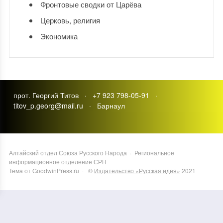
Фронтовые сводки от Царёва
Церковь, религия
Экономика
прот. Георгий Титов · +7 923 798-05-91 ·
titov_p.georg@mail.ru · Барнаул
Алтайский отдел Союза Русского Народа
·
Региональное
информационное отделение СРН
Тема от GoodwinPress.ru
· ©
Издательство «Русская идея»
2021