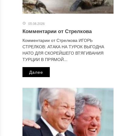
Узнайте, как обрабатываются ваши данные комментариев
.
Отправляя сообщение, Вы разрешаете сбор и обработку
персональных данных.
Политика конфиденциальности
.
05.08.2026
Комментарии от Стрелкова
Комментарии от Стрелкова ИГОРЬ
СТРЕЛКОВ: АТАКА НА ТУРОК ВЫГОДНА
НАТО ДЛЯ СКОРЕЙШЕГО ВТЯГИВАНИЯ
ТУРЦИИ В ПРЯМОЙ...
Далее