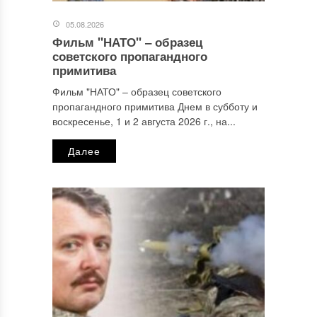
05.08.2026
Фильм "НАТО" ‒ образец
Имя
*
советского пропагандного
примитива
Фильм "НАТО" ‒ образец советского
пропагандного примитива Днем в субботу и
Email
*
воскресенье, 1 и 2 августа 2026 г., на...
Далее
Сайт
Этот сайт использует Akismet для борьбы со спамом.