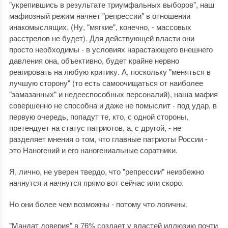
"укрепившись в результате триумфальных выборов", наш
мафиозный режим начнет "репрессии" в отношении
инакомыслящих. (Ну, "мягкие", конечно, - массовых
расстрелов не будет). Для действующей власти они
просто необходимы - в условиях нарастающего внешнего
давления она, объективно, будет крайне нервно
реагировать на любую критику. А, поскольку "меняться в
лучшую сторону" (то есть самоочищаться от наиболее
"замазанных" и недееспособных персоналий), наша мафия
совершенно не способна и даже не помыслит - под удар, в
первую очередь, попадут те, кто, с одной стороны,
претендует на статус патриотов, а, с другой, - не
разделяет мнения о том, что главные патриоты России -
это Наногений и его наногениальные соратники.
Я, лично, не уверен твердо, что "репрессии" неизбежно
начнутся и начнутся прямо вот сейчас или скоро.
Но они более чем возможны - потому что логичны.
"Мандат доверия" в 76% создает у властей иллюзию почти