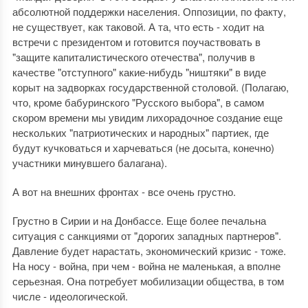
абсолютной поддержки населения. Оппозиции, по факту,
не существует, как таковой. А та, что есть - ходит на
встречи с президентом и готовится поучаствовать в
"защите капиталистического отечества", получив в
качестве "отступного" какие-нибудь "ништяки" в виде
корыт на задворках государственной столовой. (Полагаю,
что, кроме бабуринского "Русского выбора", в самом
скором времени мы увидим лихорадочное создание еще
нескольких "патриотических и народных" партиек, где
будут кучковаться и харчеваться (не досыта, конечно)
участники минувшего балагана).
А вот на внешних фронтах - все очень грустно.
Грустно в Сирии и на Донбассе. Еще более печальна
ситуация с санкциями от "дорогих западных партнеров".
Давление будет нарастать, экономический кризис - тоже.
На носу - война, при чем - война не маленькая, а вполне
серьезная. Она потребует мобилизации общества, в том
числе - идеологической.