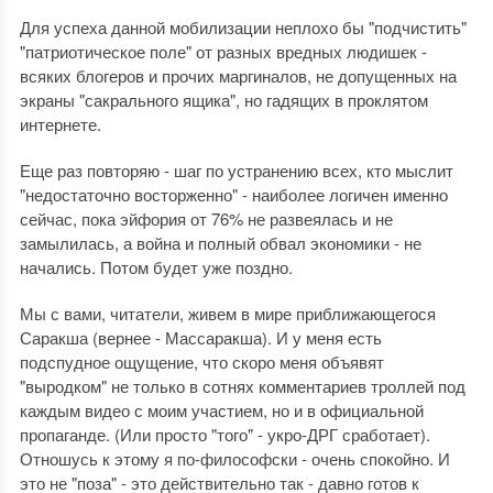
Для успеха данной мобилизации неплохо бы "подчистить"
"патриотическое поле" от разных вредных людишек -
всяких блогеров и прочих маргиналов, не допущенных на
экраны "сакрального ящика", но гадящих в проклятом
интернете.
Еще раз повторяю - шаг по устранению всех, кто мыслит
"недостаточно восторженно" - наиболее логичен именно
сейчас, пока эйфория от 76% не развеялась и не
замылилась, а война и полный обвал экономики - не
начались. Потом будет уже поздно.
Мы с вами, читатели, живем в мире приближающегося
Саракша (вернее - Массаракша). И у меня есть
подспудное ощущение, что скоро меня объявят
"выродком" не только в сотнях комментариев троллей под
каждым видео с моим участием, но и в официальной
пропаганде. (Или просто "того" - укро-ДРГ сработает).
Отношусь к этому я по-философски - очень спокойно. И
это не "поза" - это действительно так - давно готов к