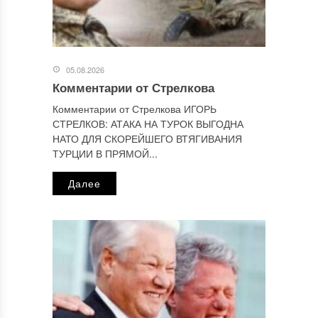
Этот сайт использует Akismet для борьбы со спамом.
Узнайте, как обрабатываются ваши данные комментариев
.
Отправляя сообщение, Вы разрешаете сбор и обработку
персональных данных.
Политика конфиденциальности
.
05.08.2026
Комментарии от Стрелкова
Комментарии от Стрелкова ИГОРЬ
СТРЕЛКОВ: АТАКА НА ТУРОК ВЫГОДНА
НАТО ДЛЯ СКОРЕЙШЕГО ВТЯГИВАНИЯ
ТУРЦИИ В ПРЯМОЙ...
Далее