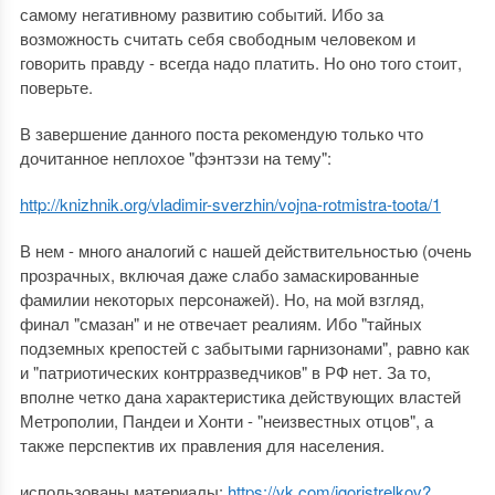
самому негативному развитию событий. Ибо за
возможность считать себя свободным человеком и
говорить правду - всегда надо платить. Но оно того стоит,
поверьте.
В завершение данного поста рекомендую только что
дочитанное неплохое "фэнтэзи на тему":
http://knizhnik.org/vladimir-sverzhin/vojna-rotmistra-toota/1
В нем - много аналогий с нашей действительностью (очень
прозрачных, включая даже слабо замаскированные
фамилии некоторых персонажей). Но, на мой взгляд,
финал "смазан" и не отвечает реалиям. Ибо "тайных
подземных крепостей с забытыми гарнизонами", равно как
и "патриотических контрразведчиков" в РФ нет. За то,
вполне четко дана характеристика действующих властей
Метрополии, Пандеи и Хонти - "неизвестных отцов", а
также перспектив их правления для населения.
использованы материалы:
https://vk.com/igoristrelkov?