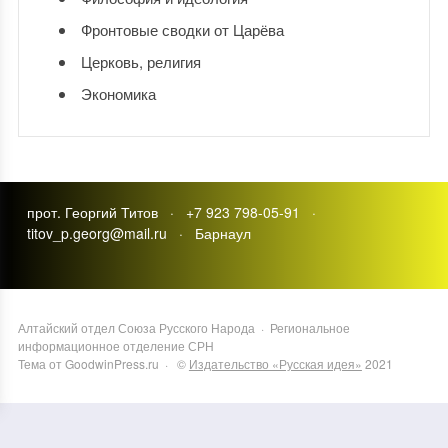
Фронтовые сводки от Царёва
Церковь, религия
Экономика
прот. Георгий Титов · +7 923 798-05-91 ·
titov_p.georg@mail.ru · Барнаул
Алтайский отдел Союза Русского Народа
·
Региональное
информационное отделение СРН
Тема от GoodwinPress.ru
· ©
Издательство «Русская идея»
2021