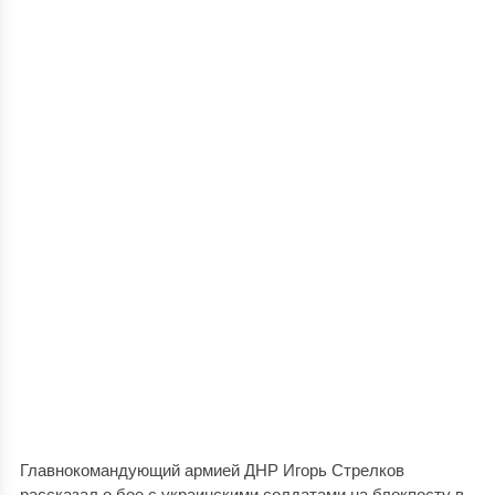
Главнокомандующий армией ДНР Игорь Стрелков
рассказал о бое с украинскими солдатами на блокпосту в