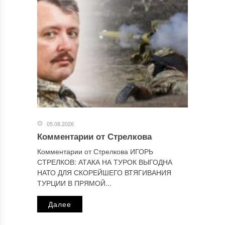
Этот сайт использует Akismet для борьбы со спамом.
Узнайте, как обрабатываются ваши данные комментариев
.
Отправляя сообщение, Вы разрешаете сбор и обработку
персональных данных.
Политика конфиденциальности
.
05.08.2026
Комментарии от Стрелкова
Комментарии от Стрелкова ИГОРЬ
СТРЕЛКОВ: АТАКА НА ТУРОК ВЫГОДНА
НАТО ДЛЯ СКОРЕЙШЕГО ВТЯГИВАНИЯ
ТУРЦИИ В ПРЯМОЙ...
Далее