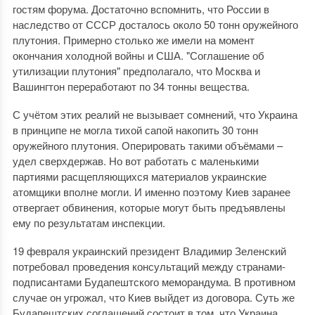
гостям форума. Достаточно вспомнить, что России в
наследство от СССР досталось около 50 тонн оружейного
плутония. Примерно столько же имели на момент
окончания холодной войны и США. "Соглашение об
утилизации плутония" предполагало, что Москва и
Вашингтон переработают по 34 тонны вещества.
С учётом этих реалий не вызывает сомнений, что Украина
в принципе не могла тихой сапой накопить 30 тонн
оружейного плутония. Оперировать такими объёмами –
удел сверхдержав. Но вот работать с маленькими
партиями расщепляющихся материалов украинские
атомщики вполне могли. И именно поэтому Киев заранее
отвергает обвинения, которые могут быть предъявлены
ему по результатам инспекции.
19 февраля украинский президент Владимир Зеленский
потребовал проведения консультаций между странами-
подписантами Будапештского меморандума. В противном
случае он угрожал, что Киев выйдет из договора. Суть же
Будапештских соглашений состоит в том, что Украина