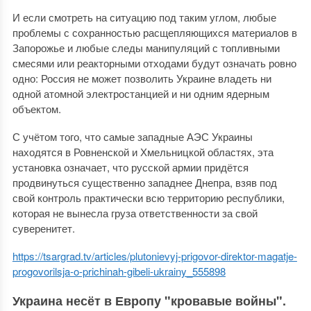
И если смотреть на ситуацию под таким углом, любые
проблемы с сохранностью расщепляющихся материалов в
Запорожье и любые следы манипуляций с топливными
смесями или реакторными отходами будут означать ровно
одно: Россия не может позволить Украине владеть ни
одной атомной электростанцией и ни одним ядерным
объектом.
С учётом того, что самые западные АЭС Украины
находятся в Ровненской и Хмельницкой областях, эта
установка означает, что русской армии придётся
продвинуться существенно западнее Днепра, взяв под
свой контроль практически всю территорию республики,
которая не вынесла груза ответственности за свой
суверенитет.
https://tsargrad.tv/articles/plutonievyj-prigovor-direktor-magatje-
progovorilsja-o-prichinah-gibeli-ukrainy_555898
Украина несёт в Европу "кровавые войны".