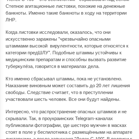
Степное агитационные листовки, похожие на денежные
банкноты. Именно такие банкноты в ходу на территории
ЛНР.
Когда листовки исследовали, оказалось, что они
искусственно заражены "чрезвычайно опасными
штаммами высокой вирулентности, которые относятся к
категории предШЛУ". Подобные штаммы устойчивы к
медицинским препаратам и способны вызвать развитие
туберкулёза, говорится в материалах дела.
Кто именно сбрасывал штаммы, пока не установлено.
Наказание виновным может составить до 20 лет лишения
свободы. Следствие считает, что в преступлении
участвовали шесть человек. Все они будут найдены.
Интересно, что распространение опасных штаммов и не
скрывали. Так, в проукраинских Telegram-каналах
публиковали фотографии, где шестеро мужчин в масках
стоят в поле у беспилотника с размещёнными на аппарате
листовками, а после запускают "Лелек С-100". В подписи к