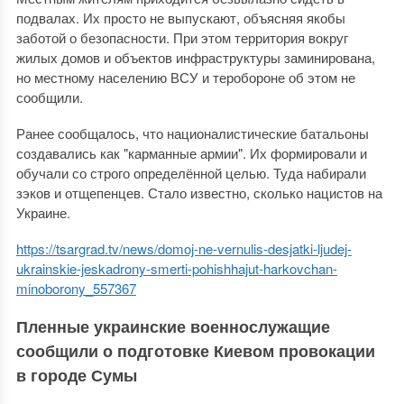
подвалах. Их просто не выпускают, объясняя якобы
заботой о безопасности. При этом территория вокруг
жилых домов и объектов инфраструктуры заминирована,
но местному населению ВСУ и теробороне об этом не
сообщили.
Ранее сообщалось, что националистические батальоны
создавались как "карманные армии". Их формировали и
обучали со строго определённой целью. Туда набирали
зэков и отщепенцев. Стало известно, сколько нацистов на
Украине.
https://tsargrad.tv/news/domoj-ne-vernulis-desjatki-ljudej-
ukrainskie-jeskadrony-smerti-pohishhajut-harkovchan-
minoborony_557367
Пленные украинские военнослужащие
сообщили о подготовке Киевом провокации
в городе Сумы