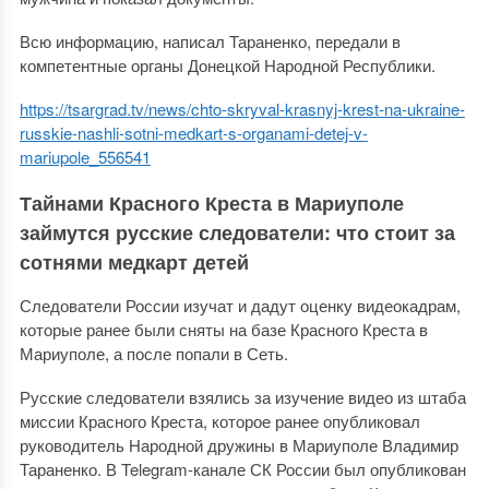
Всю информацию, написал Тараненко, передали в
компетентные органы Донецкой Народной Республики.
https://tsargrad.tv/news/chto-skryval-krasnyj-krest-na-ukraine-
russkie-nashli-sotni-medkart-s-organami-detej-v-
mariupole_556541
Тайнами Красного Креста в Мариуполе
займутся русские следователи: что стоит за
сотнями медкарт детей
Следователи России изучат и дадут оценку видеокадрам,
которые ранее были сняты на базе Красного Креста в
Мариуполе, а после попали в Сеть.
Русские следователи взялись за изучение видео из штаба
миссии Красного Креста, которое ранее опубликовал
руководитель Народной дружины в Мариуполе Владимир
Тараненко. В Telegram-канале СК России был опубликован