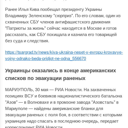
Ранее Илья Кива пообещал президенту Украины
Владимиру Зеленскому "сюрприз". По его словам, один из
схваченных СБУ членов антифашистского движения
"Патриоты за жизнь" сейчас находится в Москве и готов
рассказать, как СБУ похищала и казнила его товарищей
без суда и следствия.
https://tsargrad.tv/news/kiva-ukraina-neset-v-evropu-krovavye-
vojny-odnako-beda-pridjot-ne-odna_556670
Украинцы оказались в конце американских
списков по эвакуации раненых
МАРИУПОЛЬ, 30 мая — РИА Новости. На захваченных
позициях ВСУ и боевиков националистического батальона
"Азов" — в Волновахе и в промзоне завода "Азовсталь" в
Мариуполе — найдены американские бланки для
эвакуации раненых с поля боя, в соответствии с которыми
украинцев надо спасать в последнюю очередь, передает
корреспондент РИА Новости.