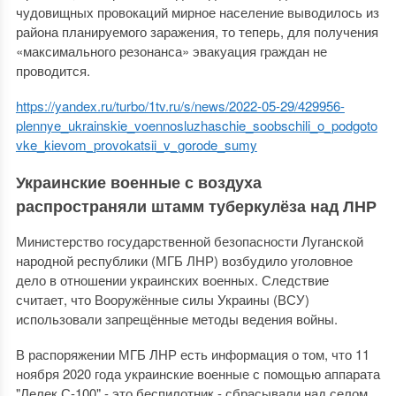
чудовищных провокаций мирное население выводилось из
района планируемого заражения, то теперь, для получения
«максимального резонанса» эвакуация граждан не
проводится.
https://yandex.ru/turbo/1tv.ru/s/news/2022-05-29/429956-
plennye_ukrainskie_voennosluzhaschie_soobschili_o_podgoto
vke_kievom_provokatsii_v_gorode_sumy
Украинские военные с воздуха
распространяли штамм туберкулёза над ЛНР
Министерство государственной безопасности Луганской
народной республики (МГБ ЛНР) возбудило уголовное
дело в отношении украинских военных. Следствие
считает, что Вооружённые силы Украины (ВСУ)
использовали запрещённые методы ведения войны.
В распоряжении МГБ ЛНР есть информация о том, что 11
ноября 2020 года украинские военные с помощью аппарата
"Лелек С-100" - это беспилотник - сбрасывали над селом