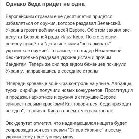
Однако беда придёт не одна
Европейским странам ещё десятилетия придётся
избавляться от оружия, которое раздавал Зеленский.
Украина грозит войнами всей Европе. Об этом заявил экс-
депутат Верховной рады Илья Кива. По его словам,
региону придётся "десятилетиями "выхаркивать"
украинское оружие". То самое, что лидер Незалежной
бесконтрольно раздавал укронацистам и прочим
бандитам. Теперь же они под видом беженцев покинули
Украину, направившись в соседние страны.
"Впереди кровавые войны за контроль на улице. Албанцы,
турки, сирийцы получили новых конкурентов. Проституция
и продажа наркотиков и оружия в старушке-Европе
заиграет новыми красками! Как говориться: беда приходит
не одна", - написал Кива в своём телеграм-канале.
Экс-депутат отметил, что надвигающаяся нищета будет
сопровождаться возгласами "Слава Украине" и всему
украинскому преступному миру.