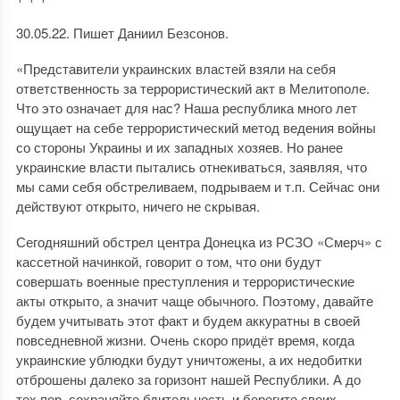
30.05.22. Пишет Даниил Безсонов.
«Представители украинских властей взяли на себя
ответственность за террористический акт в Мелитополе.
Что это означает для нас? Наша республика много лет
ощущает на себе террористический метод ведения войны
со стороны Украины и их западных хозяев. Но ранее
украинские власти пытались отнекиваться, заявляя, что
мы сами себя обстреливаем, подрываем и т.п. Сейчас они
действуют открыто, ничего не скрывая.
Сегодняшний обстрел центра Донецка из РСЗО «Смерч» с
кассетной начинкой, говорит о том, что они будут
совершать военные преступления и террористические
акты открыто, а значит чаще обычного. Поэтому, давайте
будем учитывать этот факт и будем аккуратны в своей
повседневной жизни. Очень скоро придёт время, когда
украинские ублюдки будут уничтожены, а их недобитки
отброшены далеко за горизонт нашей Республики. А до
тех пор, сохраняйте бдительность и берегите своих