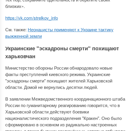
близких».
https://vk.com/strelkov_info
См. также:
Неонацисты применяют к Украине тактику
выжженной земли
Украинские "эскадроны смерти" похищают
харьковчан
Министерство обороны России обнародовало новые
факты преступлений киевского режима. Украинские
"эскадроны смерти" похищают жителей Харьковской
области. Домой не вернулись десятки людей.
В заявлении Межведомственного координационного штаба
России по гуманитарному реагированию говорится, что в
Харьковской области действуют боевики
националистического подразделения "Кракен". Оно было
сформировано в основном из радикально настроенных
граждан, а также бывших заключённых, которые отбывали