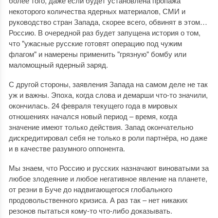
более того, даже если будет установлена пропажа
некоторого количества ядерных материалов, СМИ и
руководство стран Запада, скорее всего, обвинят в этом…
Россию. В очередной раз будет запущена история о том,
что "ужасные русские готовят операцию под чужим
флагом" и намерены применить "грязную" бомбу или
маломощный ядерный заряд.
С другой стороны, заявления Запада на самом деле не так
уж и важны. Эпоха, когда слова и демарши что-то значили,
окончилась. 24 февраля текущего года в мировых
отношениях начался новый период – время, когда
значение имеют только действия. Запад окончательно
дискредитировал себя не только в роли партнёра, но даже
и в качестве разумного оппонента.
Мы знаем, что Россию и русских назначают виноватыми за
любое злодеяние и любое негативное явление на планете,
от резни в Буче до надвигающегося глобального
продовольственного кризиса. А раз так – нет никаких
резонов пытаться кому-то что-либо доказывать.