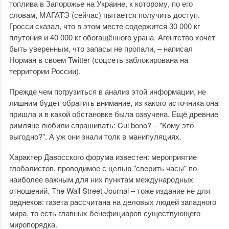
топлива в Запорожье на Украине, к которому, по его
словам, МАГАТЭ (сейчас) пытается получить доступ.
Гросси сказал, что в этом месте содержится 30 000 кг
плутония и 40 000 кг обогащённого урана. Агентство хочет
быть уверенным, что запасы не пропали, – написал
Норман в своем Twitter (соцсеть заблокирована на
территории России).
Прежде чем погрузиться в анализ этой информации, не
лишним будет обратить внимание, из какого источника она
пришла и в какой обстановке была озвучена. Ещё древние
римляне любили спрашивать: Cui bono? – "Кому это
выгодно?". А уж они знали толк в манипуляциях.
Характер Давосского форума известен: мероприятие
глобалистов, проводимое с целью "сверить часы" по
наиболее важным для них пунктам международных
отношений. The Wall Street Journal – тоже издание не для
реднеков: газета рассчитана на деловых людей западного
мира, то есть главных бенефициаров существующего
миропорядка.