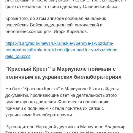
фото отмечалось, что они сделаны у Славяносербска.
Кроме того, об этом эпизоде сообщал начальник
российских Войск радиационной, химической и
биологической защиты Игорь Кириллов.
https://tsargrad.tv/news/ukrainskie-voennye-s-vozduha-
rasprostranjali-shtamm-tuberkuljoza-nad-lnr-vozbuzhdeno-
delo_556322
"Красный Крест" в Мариуполе поймали с
поличным на украинских биолабораториях
На базе "Красного Креста" в Мариуполе были найдены
документы, проливающие свет на деятельность этого
гуманитарного движения. Фактически организацию
поймали с поличным - стала понятна их связь с
украинскими биолабораториями.
Руководитель Народной дружины в Мариуполе Владимир
Тараненко в своём Telegram-канале опубликовал видео