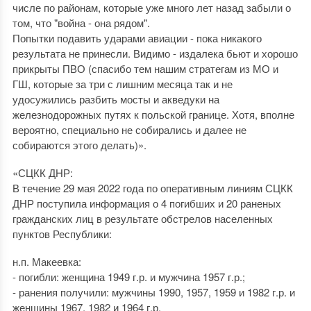
числе по районам, которые уже много лет назад забыли о
том, что "война - она рядом".
Попытки подавить ударами авиации - пока никакого
результата не принесли. Видимо - издалека бьют и хорошо
прикрыты ПВО (спасибо тем нашим стратегам из МО и
ГШ, которые за три с лишним месяца так и не
удосужились разбить мосты и акведуки на
железнодорожных путях к польской границе. Хотя, вполне
вероятно, специально не собирались и далее не
собираются этого делать)».
«СЦКК ДНР:
В течение 29 мая 2022 года по оперативным линиям СЦКК
ДНР поступила информация о 4 погибших и 20 раненых
гражданских лиц в результате обстрелов населенных
пунктов Республики:
н.п. Макеевка:
- погибли: женщина 1949 г.р. и мужчина 1957 г.р.;
- ранения получили: мужчины 1990, 1957, 1959 и 1982 г.р. и
женщины 1967, 1982 и 1964 г.р.