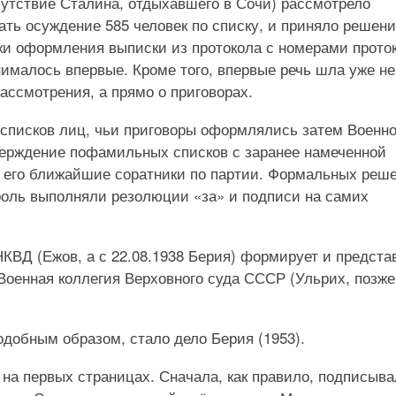
утствие Сталина, отдыхавшего в Сочи) рассмотрело
ть осуждение 585 человек по списку, и приняло решен
ки оформления выписки из протокола с номерами прото
нималось впервые. Кроме того, впервые речь шла уже не
ассмотрения, а прямо о приговорах.
списков лиц, чьи приговоры оформлялись затем Военн
тверждение пофамильных списков с заранее намеченной
 его ближайшие соратники по партии. Формальных реш
роль выполняли резолюции «за» и подписи на самих
НКВД (Ежов, а с 22.08.1938 Берия) формирует и предста
Военная коллегия Верховного суда СССР (Ульрих, позже
добным образом, стало дело Берия (1953).
на первых страницах. Сначала, как правило, подписыва