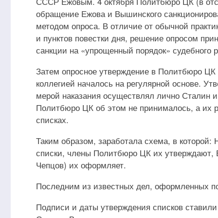
СССР Ежовым. 4 октября Политбюро ЦК (в отс
обращение Ежова и Вышинского санкционирова
методом опроса. В отличие от обычной практи
и пунктов повестки дня, решение опросом при
санкции на «упрощенный порядок» судебного р
Затем опросное утверждение в Политбюро ЦК 
коллегией началось на регулярной основе. У
мерой наказания осуществлял лично Сталин и
Политбюро ЦК об этом не принималось, а их 
списках.
Таким образом, заработала схема, в которой: 
списки, члены Политбюро ЦК их утверждают, 
Чепцов) их оформляет.
Последним из известных дел, оформленных по
Подписи и даты утверждения списков ставили 