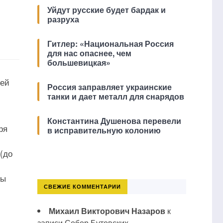
Уйдут русские будет бардак и
разруха
Гитлер: «Национальная Россия
для нас опаснее, чем
большевицкая»
ией
Россия заправляет украинские
танки и дает металл для снарядов
Константина Душенова перевели
ря
в исправительную колонию
(до
ры
СВЕЖИЕ КОММЕНТАРИИ
Михаил Викторович Назаров
к
записи
Собор Бутовских