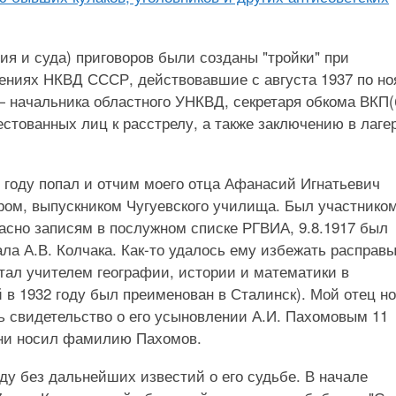
я и суда) приговоров были созданы "тройки" при
лениях НКВД СССР, действовавшие с августа 1937 по но
 — начальника областного УНКВД, секретаря обкома ВКП(
естованных лиц к расстрелу, а также заключению в лаге
8 году попал и отчим моего отца Афанасий Игнатьевич
ером, выпускником Чугуевского училища. Был участнико
асно записям в послужном списке РГВИА, 9.8.1917 был
ла А.В. Колчака. Как-то удалось ему избежать расправ
стал учителем географии, истории и математики в
й в 1932 году был преименован в Сталинск). Мой отец н
ь свидетельство о его усыновлении А.И. Пахомовым 11
изни носил фамилию Пахомов.
ду без дальнейших известий о его судьбе. В начале