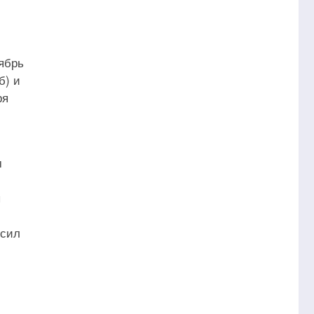
ябрь
б) и
ря
м
ы
осил