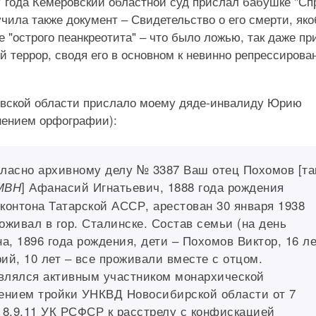
 года Кемеровский областной суд прислал бабушке "Сп
чила также документ ‒ Свидетельство о его смерти, як
 "острого пеанкреотита" ‒ что было ложью, так даже пр
 террор, сводя его в основном к невинно репрессиров
ровской области прислало моему дяде-инвалиду Юрию
нением орфографии):
ласно архивному делу № 3387 Ваш отец Похомов [та
] Афанасий Игнатьевич, 1888 года рождения
МВН
контона Татарской АССР, арестован 30 января 1938
живал в гор. Сталинске. Состав семьи (на день
а, 1896 года рождения, дети ‒ Похомов Виктор, 16 ле
ий, 10 лет ‒ все проживали вместе с отцом.
являлся активным участником монархической
лением тройки УНКВД Новосибирской области от 7
, 8,9,11 УК РСФСР к расстрелу с конфискацией