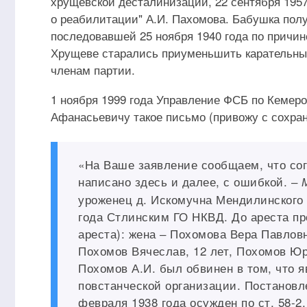
хрущевской десталинизации, 22 сентября 1957
о реабилитации" А.И. Пахомова. Бабушка полу
последовавшей 25 ноября 1940 года по причине
Хрущеве старались приуменьшить карательный
членам партии.
1 ноября 1999 года Управление ФСБ по Кеме
Афанасьевичу такое письмо (привожу с сохра
«На Ваше заявление сообщаем, что сог
написано здесь и далее, с ошибкой. ‒
уроженец д. Искомучна Мендилинского 
года Стлинским ГО НКВД. До ареста про
ареста): жена ‒ Похомова Вера Павловн
Похомов Вячеслав, 12 лет, Похомов Юр
Похомов А.И. был обвинен в том, что 
повстанческой организации. Постанов
февраля 1938 года осужден по ст. 58-2