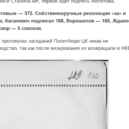
писи Сталина нет, первой идёт подпись Молотова.
товым — 372. Собственноручные резолюции «за» и
ах, Каганович подписал 188, Ворошилов — 185, Ждан
сиор — 5 списков.
в протоколах заседаний Политбюро ЦК никак не
одство, так как после визирования их возвращали в НК