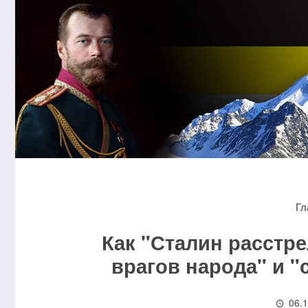
Гл
Как "Сталин расстр
врагов народа" и "
06.