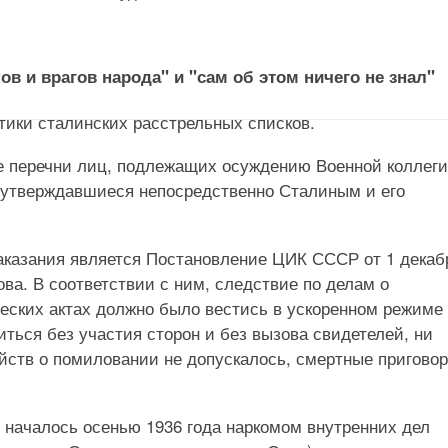
в и врагов народа" и "сам об этом ничего не знал"
ктики сталинских расстрельных списков.
е перечни лиц, подлежащих осуждению Военной коллег
о утверждавшиеся непосредственно Сталиным и его
наказания является Постановление ЦИК СССР от 1 декаб
ова. В соответствии с ним, следствие по делам о
еских актах должно было вестись в ускоренном режиме 
ться без участия сторон и без вызова свидетелей, ни
йств о помиловании не допускалось, смертные пригово
началось осенью 1936 года наркомом внутренних дел