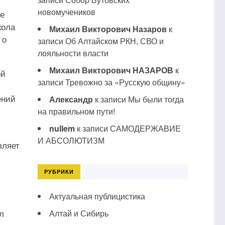
новомучеников
ие
кола
Михаил Викторович Назаров
к
 о
записи
Об Алтайском РКН, СВО и
лояльности власти
Михаил Викторович НАЗАРОВ
к
ой
записи
Тревожно за «Русскую общину»
ений
Александр
к записи
Мы были тогда
на правильном пути!
nullem
к записи
САМОДЕРЖАВИЕ
И АБСОЛЮТИЗМ
вляет
РУБРИКИ
Актуальная публицистика
л
Алтай и Сибирь