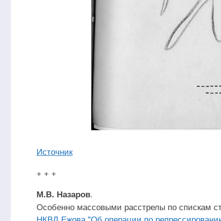
Источник
+ + +
.
М.В. Назаров
Особенно массовыми расстрелы по спискам ст
НКВД Ежова "Об операции по репрессированию