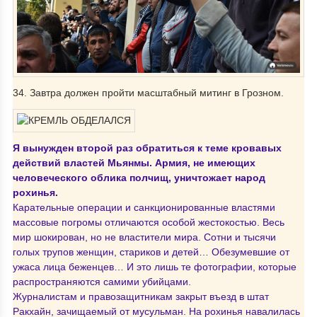
34. Завтра должен пройти масштабный митинг в Грозном.
Я вынужден второй раз обратиться к теме кровавых
действий властей Мьянмы. Армия, не имеющих
человеческого облика полчищ, уничтожает народ
рохинья.
Карательные операции и санкционированные властями
массовые погромы отличаются особой жестокостью. Весь
мир шокирован, но не властители мира. Сотни и тысячи
голых трупов женщин, стариков и детей… Обезумевшие от
ужаса лица беженцев… И это лишь те фотографии, которые
распространяются самими убийцами.
Журналистам и правозащитникам закрыт въезд в штат
Ракхайн, зачищаемый от мусульман. На рохинья навалилась