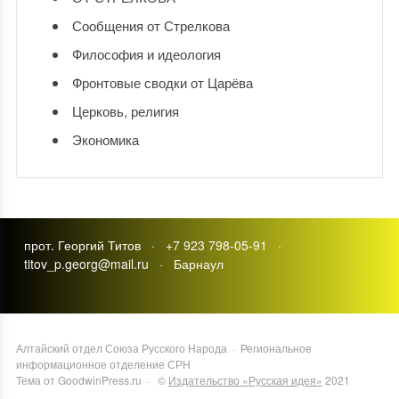
Сообщения от Стрелкова
Философия и идеология
Фронтовые сводки от Царёва
Церковь, религия
Экономика
прот. Георгий Титов · +7 923 798-05-91 ·
titov_p.georg@mail.ru · Барнаул
Алтайский отдел Союза Русского Народа
·
Региональное
информационное отделение СРН
Тема от GoodwinPress.ru
· ©
Издательство «Русская идея»
2021