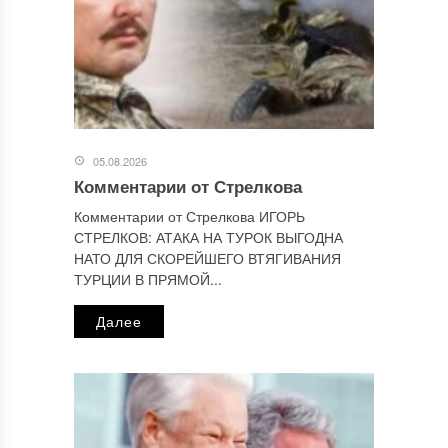
Этот сайт использует Akismet для борьбы со спамом.
Узнайте, как обрабатываются ваши данные комментариев
.
Отправляя сообщение, Вы разрешаете сбор и обработку
персональных данных.
Политика конфиденциальности
.
05.08.2026
Комментарии от Стрелкова
Комментарии от Стрелкова ИГОРЬ
СТРЕЛКОВ: АТАКА НА ТУРОК ВЫГОДНА
НАТО ДЛЯ СКОРЕЙШЕГО ВТЯГИВАНИЯ
ТУРЦИИ В ПРЯМОЙ...
Далее