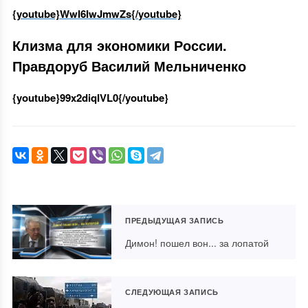
{youtube}WwI6IwJmwZs{/youtube}
Клизма для экономики России.
Правдоруб Василий Мельниченко
{youtube}99x2diqIVL0{/youtube}
ПРЕДЫДУЩАЯ ЗАПИСЬ
Димон! пошел вон... за лопатой
СЛЕДУЮЩАЯ ЗАПИСЬ