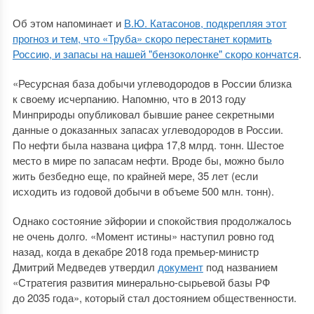
Об этом напоминает и
В.Ю. Катасонов, подкрепляя этот
прогноз и тем, что «Труба» скоро перестанет кормить
Россию, и запасы на нашей "бензоколонке" скоро кончатся
.
«Ресурсная база добычи углеводородов в России близка
к своему исчерпанию. Напомню, что в 2013 году
Минприроды опубликовал бывшие ранее секретными
данные о доказанных запасах углеводородов в России.
По нефти была названа цифра 17,8 млрд. тонн. Шестое
место в мире по запасам нефти. Вроде бы, можно было
жить безбедно еще, по крайней мере, 35 лет (если
исходить из годовой добычи в объеме 500 млн. тонн).
Однако состояние эйфории и спокойствия продолжалось
не очень долго. «Момент истины» наступил ровно год
назад, когда в декабре 2018 года премьер-министр
Дмитрий Медведев утвердил
документ
под названием
«Стратегия развития минерально-сырьевой базы РФ
до 2035 года», который стал достоянием общественности.