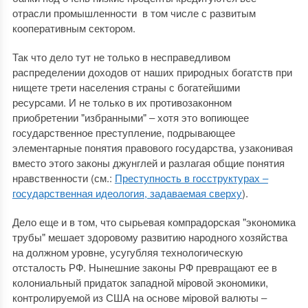
отрасли промышленности в том числе с развитым
кооперативным сектором.
Так что дело тут не только в несправедливом
распределении доходов от наших природных богатств при
нищете трети населения страны с богатейшими
ресурсами. И не только в их противозаконном
приобретении "избранными" ‒ хотя это вопиющее
государственное преступление, подрывающее
элементарные понятия правового государства, узаконивая
вместо этого законы джунглей и разлагая общие понятия
нравственности (см.:
Преступность в госструктурах ‒
государственная идеология, задаваемая сверху
).
Дело еще и в том, что сырьевая компрадорская "экономика
трубы" мешает здоровому развитию народного хозяйства
на должном уровне, усугубляя технологическую
отсталость РФ. Нынешние законы РФ превращают ее в
колониальный придаток западной мiровой экономики,
контролируемой из США на основе мiровой валюты ‒