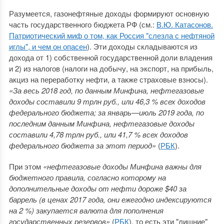
Разумеется, газонефтяные доходы формируют основную
часть государственного бюджета РФ (см.:
В.Ю. Катасонов.
Патриотический миф о том, как Россия "слезла с нефтяной
иглы", и чем он опасен
). Эти доходы складываются из
дохода от 1) собственной государственной доли владения
и 2) из налогов (налоги на добычу, на экспорт, на прибыль,
акциз на переработку нефти, а также страховые взносы).
«За весь 2018 год, по данным Минфина, нефтегазовые
доходы составили 9 трлн руб., или 46,3 % всех доходов
федерального бюджета; за январь—июль 2019 года, по
последним данным Минфина, нефтегазовые доходы
составили 4,78 трлн руб., или 41,7 % всех доходов
федерального бюджета за этот период»
(
РБК
).
При этом
«нефтегазовые доходы Минфина важны для
бюджетного правила, согласно которому на
дополнительные доходы от нефти дороже $40 за
баррель (в ценах 2017 года, они ежегодно индексируются
на 2 %) закупается валюта для пополнения
государственных резервов»
(
РБК
), то есть эти "лишние"