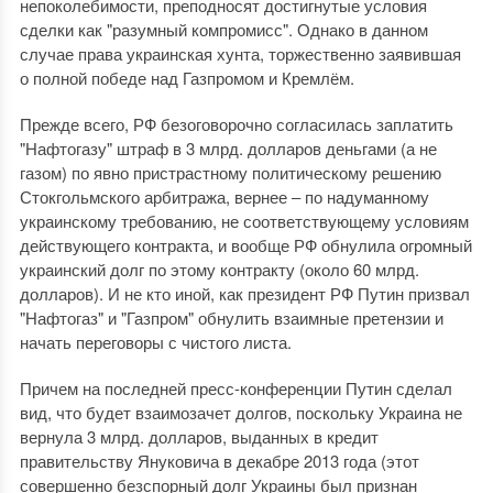
непоколебимости, преподносят достигнутые условия
сделки как "разумный компромисс". Однако в данном
случае права украинская хунта, торжественно заявившая
о полной победе над Газпромом и Кремлём.
Прежде всего, РФ безоговорочно согласилась заплатить
"Нафтогазу" штраф в 3 млрд. долларов деньгами (а не
газом) по явно пристрастному политическому решению
Стокгольмского арбитража, вернее ‒ по надуманному
украинскому требованию, не соответствующему условиям
действующего контракта, и вообще РФ обнулила огромный
украинский долг по этому контракту (около 60 млрд.
долларов). И не кто иной, как президент РФ Путин призвал
"Нафтогаз" и "Газпром" обнулить взаимные претензии и
начать переговоры с чистого листа.
Причем на последней пресс-конференции Путин сделал
вид, что будет взаимозачет долгов, поскольку Украина не
вернула 3 млрд. долларов, выданных в кредит
правительству Януковича в декабре 2013 года (этот
совершенно безспорный долг Украины был признан