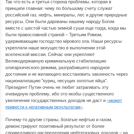
Так что есть и третья сторона проблемы, которая в
принципе главная: чему по большому счету служат
российский газ, нефть, минералы, лес и другие природные
ресурсы. Они были дарованы нашему народу Богом
вместе с шестой частью земной суши еще тогда, когда мы
были православной страной ‒ Третьим Римом,
удерживающим господство мiрового зла. Наши ресурсы
укрепляли наше могущество в выполнении этой
вселенской миссии. Сейчас они укрепляют
Великодержавную криминальную стабилизацию
олигархического режима, разграбившего народное
достояние и не желающего восстановить законность через
национализацию "куриц, несущих золотые яйца".
Президент Путин очень не любит затрагивать эту
очевидную проблему, ибо это якобы существенного
увеличения государственных доходов не даст и
«может
привести к негативным результатам»
.
Почему-то другие страны, богатые нефтью и газом,
демонстрируют позитивный результат от более
справедливого распределения нефтегазовых доходов ‒ на