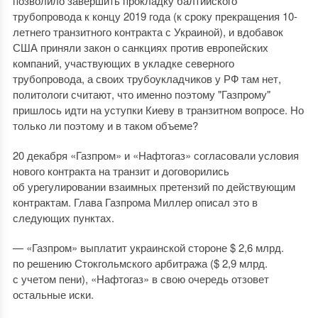
позволило завершить прокладку балтийского
трубопровода к концу 2019 года (к сроку прекращения 10-
летнего транзитного контракта с Украиной), и вдобавок
США приняли закон о санкциях против европейских
компаний, участвующих в укладке северного
трубопровода, а своих трубоукладчиков у РФ там нет,
политологи считают, что именно поэтому "Газпрому"
пришлось идти на уступки Киеву в транзитном вопросе. Но
только ли поэтому и в таком объеме?
20 декабря «Газпром» и «Нафтогаз» согласовали условия
нового контракта на транзит и договорились
об урегулировании взаимных претензий по действующим
контрактам. Глава Газпрома Миллер описал это в
следующих пунктах.
— «Газпром» выплатит украинской стороне $ 2,6 млрд.
по решению Стокгольмского арбитража ($ 2,9 млрд.
с учетом пени), «Нафтогаз» в свою очередь отзовет
остальные иски.