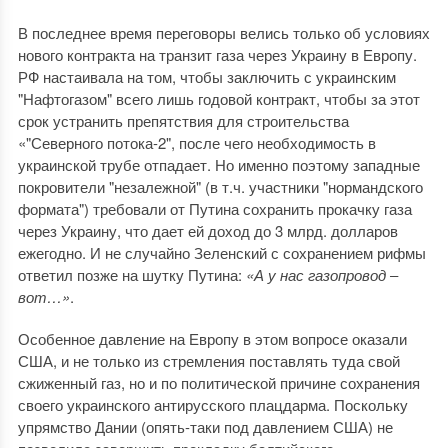
В последнее время переговоры велись только об условиях
нового контракта на транзит газа через Украину в Европу.
РФ настаивала на том, чтобы заключить с украинским
"Нафтогазом" всего лишь годовой контракт, чтобы за этот
срок устранить препятствия для строительства
«"Северного потока-2", после чего необходимость в
украинской трубе отпадает. Но именно поэтому западные
покровители "незалежной" (в т.ч. участники "нормандского
формата") требовали от Путина сохранить прокачку газа
через Украину, что дает ей доход до 3 млрд. долларов
ежегодно. И не случайно Зеленский с сохранением рифмы
ответил позже на шутку Путина:
«А у нас газопровод ‒
вот…»
.
Особенное давление на Европу в этом вопросе оказали
США, и не только из стремления поставлять туда свой
сжиженный газ, но и по политической причине сохранения
своего украинского антирусского плацдарма. Поскольку
упрямство Дании (опять-таки под давлением США) не