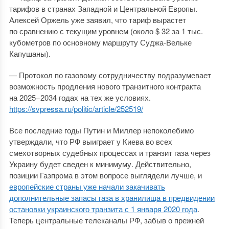
тарифов в странах Западной и Центральной Европы.
Алексей Оржель уже заявил, что тариф вырастет
по сравнению с текущим уровнем (около $ 32 за 1 тыс.
кубометров по основному маршруту Суджа-Вельке
Капушаны).
— Протокол по газовому сотрудничеству подразумевает
возможность продления нового транзитного контракта
на 2025−2034 годах на тех же условиях.
https://svpressa.ru/politic/article/252519/
Все последние годы Путин и Миллер непоколебимо
утверждали, что РФ выиграет у Киева во всех
смехотворных судебных процессах и транзит газа через
Украину будет сведен к минимуму. Действительно,
позиции Газпрома в этом вопросе выглядели лучше, и
европейские страны уже начали закачивать
дополнительные запасы газа в хранилища в предвидении
остановки украинского транзита с 1 января 2020 года
.
Теперь центральные телеканалы РФ, забыв о прежней