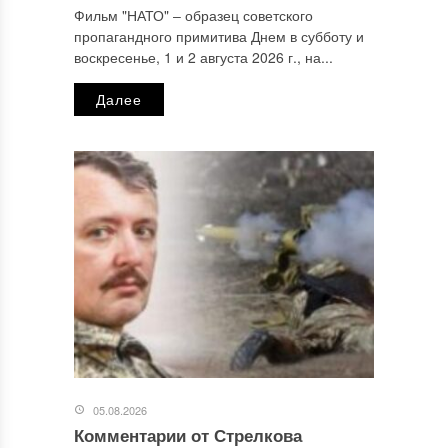
Фильм "НАТО" ‒ образец советского
пропагандного примитива Днем в субботу и
Email
*
воскресенье, 1 и 2 августа 2026 г., на...
Далее
Сайт
Этот сайт использует Akismet для борьбы со спамом.
Узнайте, как обрабатываются ваши данные комментариев
.
Отправляя сообщение, Вы разрешаете сбор и обработку
персональных данных.
Политика конфиденциальности
.
05.08.2026
Комментарии от Стрелкова