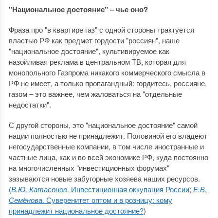
"Национальное достояние" ‒ чье оно?
Фраза про "в квартире газ" с одной стороны трактуется
властью РФ как предмет гордости "россиян", наше
"национальное достояние", культивируемое как
назойливая реклама в центральном ТВ, которая для
монопольного Газпрома никакого коммерческого смысла в
РФ не имеет, а только пропагандный: гордитесь, россияне,
газом ‒ это важнее, чем жаловаться на "отдельные
недостатки".
С другой стороны, это "национальное достояние" самой
нации полностью не принадлежит. Половиной его владеют
негосударственные компании, в том числе иностранные и
частные лица, как и во всей экономике РФ, куда постоянно
на многочисленных "инвестиционных форумах"
зазываются новые забугорные хозяева наших ресурсов.
(
В.Ю. Катасонов
. Инвестиционная оккупация России
;
Е.В.
Семёнова
. Суверенитет оптом и в розницу: кому
принадлежит национальное достояние?
)