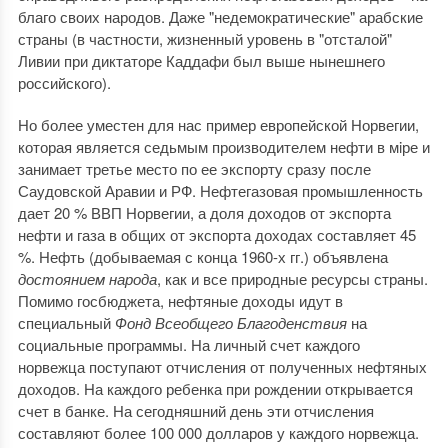
благо своих народов. Даже "недемократические" арабские
страны (в частности, жизненный уровень в "отсталой"
Ливии при диктаторе Каддафи был выше нынешнего
российского).
Но более уместен для нас пример европейской Норвегии,
которая является седьмым производителем нефти в мiре и
занимает третье место по ее экспорту сразу после
Саудовской Аравии и РФ. Нефтегазовая промышленность
дает 20 % ВВП Норвегии, а доля доходов от экспорта
нефти и газа в общих от экспорта доходах составляет 45
%. Нефть (добываемая с конца 1960-х гг.) объявлена
достоянием народа
, как и все природные ресурсы страны.
Помимо госбюджета, нефтяные доходы идут в
специальный
Фонд Всеобщего Благоденствия
на
социальные программы. На личный счет каждого
норвежца поступают отчисления от полученных нефтяных
доходов. На каждого ребенка при рождении открывается
счет в банке. На сегодняшний день эти отчисления
составляют более 100 000 долларов у каждого норвежца.