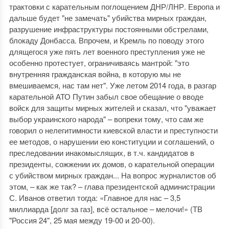
трактовки с карательным поглощением ДНР/ЛНР. Европа и
дальше будет "не замечать" убийства мирных граждан,
разрушение инфраструктуры постоянными обстрелами,
блокаду Донбасса. Впрочем, и Кремль по поводу этого
длящегося уже пять лет военного преступления уже не
особенно протестует, ограничиваясь мантрой: "это
внутренняя гражданская война, в которую мы не
вмешиваемся, нас там нет". Уже летом 2014 года, в разгар
карательной АТО Путин забыл свое обещание о вводе
войск для защиты мирных жителей и сказал, что "уважает
выбор украинского народа" – вопреки тому, что сам же
говорил о нелегитимности киевской власти и преступности
ее методов, о нарушении ею конституции и соглашений, о
преследовании инакомыслящих, в т.ч. кандидатов в
президенты, сожжении их домов, о карательной операции
с убийством мирных граждан... На вопрос журналистов об
этом, – как же так? – глава президентской администрации
С. Иванов ответил тогда: «Главное для нас – 3,5
миллиарда [долг за газ], всё остальное – мелочи!» (ТВ
"Россия 24", 25 мая между 19-00 и 20-00).