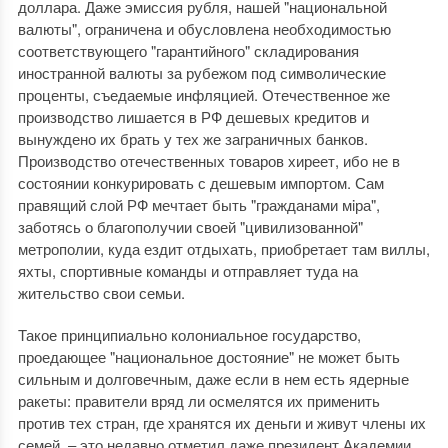
доллара. Даже эмиссия рубля, нашей "национальной
валюты", ограничена и обусловлена необходимостью
соответствующего "гарантийного" складирования
иностранной валюты за рубежом под символические
проценты, съедаемые инфляцией. Отечественное же
производство лишается в РФ дешевых кредитов и
вынуждено их брать у тех же заграничных банков.
Производство отечественных товаров хиреет, ибо не в
состоянии конкурировать с дешевым импортом. Сам
правящий слой РФ мечтает быть "гражданами мiра",
заботясь о благополучии своей "цивилизованной"
метрополии, куда ездит отдыхать, приобретает там виллы,
яхты, спортивные команды и отправляет туда на
жительство свои семьи.
Такое принципиально колониальное государство,
проедающее "национальное достояние" не может быть
сильным и долговечным, даже если в нем есть ядерные
ракеты: правители вряд ли осмелятся их применить
против тех стран, где хранятся их деньги и живут члены их
семей, ‒ это недавно отметил даже президент Академии