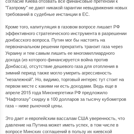
согласие Киева отозвать все финансовые претензии к
"Газпрому" не дают никакой гарантии невыдвижения новых
требований в судебные инстанции в ЕС.
Кроме того, капитуляция в газовом вопросе лишает РФ
эффективного стратегического инструмента в разрешении
донбасского вопроса. Путин мог бы настоять на
первоначальном решении прекратить транзит газа через
Украину и тем самым лишить ее многомиллиардного
дохода (из которого финансируется война против
Донбасса), отсутствие дешевого газа для отопления в
зимний период также могло умерить агрессивность
"незалежной". Но, видимо, торговый интерес тут стоит на
первом месте с какими ни есть доходами. Ведь еще в
апреле 2015 года Минэнергетики РФ предложило
"Нафтогазу" скидку в 100 долларов за тысячу кубометров
газа ‒ ниже рыночной цены.
Это дает и европейским вассалам США уверенность, что
давление на Путина может иметь успех, в том числе в
вопросе Минских соглашений в пользу их киевской