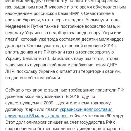
многомиллиардную недоплату по льготным тарифам на
газ, выданным при Януковиче и в то время обусловленным
нахождением российской базы ВМФ в Севастополе в
составе Украины, что теперь отпадает. Упомянули тогда
Медведев и Путин также и постоянное воровство газа, и
неуплату Украины за недобор газа по договору "бери или
плати", который уже тогда составлял десятки миллиардов
долларов. Однако уже тогда, в первой половине 2014 г.
вплоть до июня из РФ качали газ на госпереворотную
Украину безплатно (!). Заикались пару раз о том, чтобы
записывать в украинский долг и снабжение газом ДНР/
ЛНР, поскольку Украина считает эти территории своими,
но давно и об этом забыли.
Сейчас о тех вполне законных требованиях правители РФ
даже мельком не упоминают. В 2018 году по
существующему с 2009 г. десятилетнему торговому
договору "бери или плати"
украинский долг составил
примерно в 56 млрд. долларов
, сейчас уже около 60 млрд.
Этот долг олигархат спишет на счет государства РФ с
сохранением собственных личных дивидендов и зарплат...