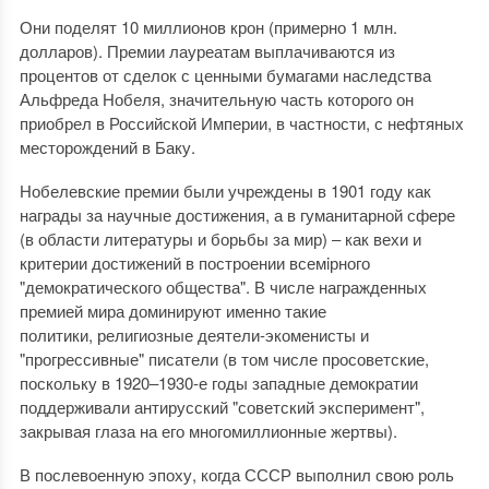
Они поделят 10 миллионов крон (примерно 1 млн.
долларов). Премии лауреатам выплачиваются из
процентов от сделок с ценными бумагами наследства
Альфреда Нобеля, значительную часть которого он
приобрел в Российской Империи, в частности, с нефтяных
месторождений в Баку.
Нобелевские премии были учреждены в 1901 году как
награды за научные достижения, а в гуманитарной сфере
(в области литературы и борьбы за мир) ‒ как вехи и
критерии достижений в построении всемiрного
"демократического общества". В числе награжденных
премией мира доминируют именно такие
политики, религиозные деятели-экоменисты и
"прогрессивные" писатели (в том числе просоветские,
поскольку в 1920‒1930-е годы западные демократии
поддерживали антирусский "советский эксперимент",
закрывая глаза на его многомиллионные жертвы).
В послевоенную эпоху, когда СССР выполнил свою роль