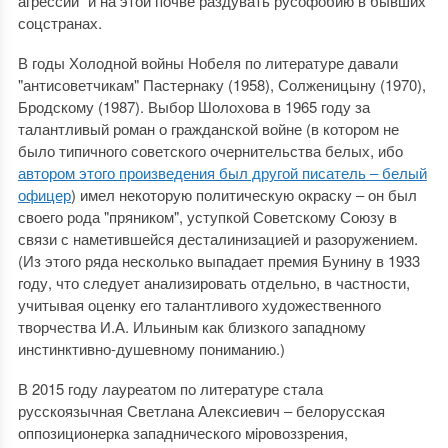
агрессии" и на этой почве раздувать русофобию в бывших
соцстранах.
В годы Холодной войны Нобеля по литературе давали
"антисоветчикам" Пастернаку (1958), Солженицыну (1970),
Бродскому (1987). Выбор Шолохова в 1965 году за
талантливый роман о гражданской войне (в котором не
было типичного советского очернительства белых, ибо
автором этого произведения был другой писатель ‒ белый
офицер
) имел некоторую политическую окраску ‒ он был
своего рода "пряником", уступкой Советскому Союзу в
связи с наметившейся десталинизацией и разоружением.
(Из этого ряда несколько выпадает премия Бунину в 1933
году, что следует анализировать отдельно, в частности,
учитывая оценку его талантливого художественного
творчества И.А. Ильиным как близкого западному
инстинктивно-душевному пониманию.)
В 2015 году лауреатом по литературе стала
русскоязычная Светлана Алексиевич ‒ белорусская
оппозиционерка западнического мiровоззрения,