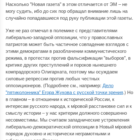
Насколько "Новая газета" в этом отличается от ЭМ ‒ не
могу судить, ибо до сих пор обращал внимание лишь на
случайно попадавшиеся под руку публикации этой газеты.
Уже не раз отмечал в полемике с представителями
либерально-западной оппозиции, что у православных
патриотов может быть частичное совпадение взглядов с
этими демократами в разоблачении коммунистического
режима, в протестах против фальсификации "выборов", в
критике других преступлений и пороков нынешнего
компрадорского Олигархата, поэтому мы осуждаем
силовые репрессии против любых честных
оппозиционеров. (Подробнее см., например:
Дело
"пятиколонника" Егора Жукова с русской точки зрения
.) Но
в главном ‒ в отношении к исторической России, к
интересам русского народа, к мiровой расстановке сил и к
смыслу истории ‒ у нас критерии должного совершенно
несовместимы. Мы считаем западнические устремления
либерально-демократической оппозиции в Новый мiровой
порядок духовно и исторически неграмотными и