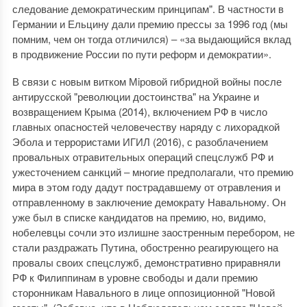
следование демократическим принципам". В частности в
Германии и Ельцину дали премию прессы за 1996 год (мы
помним, чем он тогда отличился) ‒ «за выдающийся вклад
в продвижение России по пути реформ и демократии».
В связи с новым витком Мiровой гибридной войны после
антирусской "революции достоинства" на Украине и
возвращением Крыма (2014), включением РФ в число
главных опасностей человечеству наряду с лихорадкой
Эбола и террористами ИГИЛ (2016), с разоблачением
провальных отравительных операций спецслужб РФ и
ужесточением санкций ‒ многие предполагали, что премию
мира в этом году дадут пострадавшему от отравления и
отправленному в заключение демократу Навальному. Он
уже был в списке кандидатов на премию, но, видимо,
нобелевцы сочли это излишне заостренным перебором, не
стали раздражать Путина, обостренно реагирующего на
провалы своих спецслужб, демонстративно приравняли
РФ к Филиппинам в уровне свободы и дали премию
сторонникам Навального в лице оппозиционной "Новой