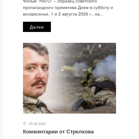
Фильм "НАТО" ‒ образец советского
пропагандного примитива Днем в субботу и
Email
*
воскресенье, 1 и 2 августа 2026 г., на...
Далее
Сайт
Этот сайт использует Akismet для борьбы со спамом.
Узнайте, как обрабатываются ваши данные комментариев
.
Отправляя сообщение, Вы разрешаете сбор и обработку
персональных данных.
Политика конфиденциальности
.
05.08.2026
Комментарии от Стрелкова