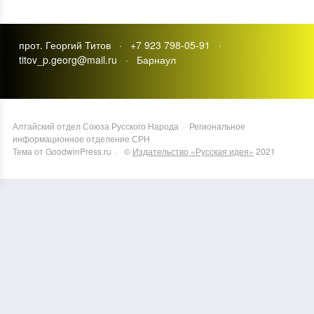
прот. Георгий Титов · +7 923 798-05-91 ·
titov_p.georg@mail.ru · Барнаул
Алтайский отдел Союза Русского Народа
·
Региональное
информационное отделение СРН
Тема от GoodwinPress.ru
· ©
Издательство «Русская идея»
2021