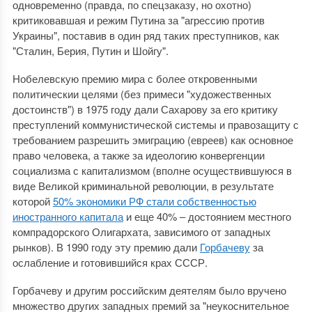
одновременно (правда, по спецзаказу, но охотно)
критиковавшая и режим Путина за "агрессию против
Украины", поставив в один ряд таких преступников, как
"Сталин, Берия, Путин и Шойгу".
Нобелевскую премию мира с более откровенными
политическии целями (без примеси "художественных
достоинств") в 1975 году дали Сахарову за его критику
преступлений коммунистической системы и правозащиту с
требованием разрешить эмиграцию (евреев) как основное
право человека, а также за идеологию конвергенции
социализма с капитализмом (вполне осуществившуюся в
виде Великой криминальной революции, в результате
которой
50% экономики РФ стали собственностью
иностранного капитала
и еще 40% ‒ достоянием местного
компрадорского Олигархата, зависимого от западных
рынков). В 1990 году эту премию дали
Горбачеву
за
ослабление и готовившийся крах СССР.
Горбачеву и другим российским деятелям было вручено
множество других западных премий за "неукоснительное