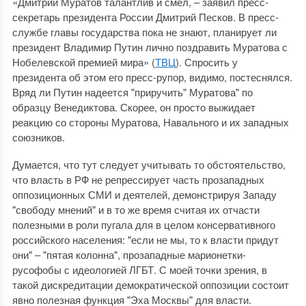
«Дмитрий Муратов талантлив и смел, ‒ заявил пресс-
секретарь президента России Дмитрий Песков. В пресс-
службе главы государства пока не знают, планирует ли
президент Владимир Путин лично поздравить Муратова с
Нобелевской премией мира» (
ТВЦ
). Спросить у
президента об этом его пресс-рупор, видимо, постеснялся.
Вряд ли Путин надеется "приручить" Муратова" по
образцу Венедиктова. Скорее, он просто выжидает
реакцию со стороны Муратова, Навального и их западных
союзников.
Думается, что тут следует учитывать то обстоятельство,
что власть в РФ не репрессирует часть прозападных
оппозиционных СМИ и деятелей, демонстрируя Западу
"свободу мнений" и в то же время считая их отчасти
полезными в роли пугала для в целом консервативного
российского населения: "если не мы, то к власти придут
они" ‒ "пятая колонна", прозападные марионетки-
русофобы с идеологией ЛГБТ. С моей точки зрения, в
такой дискредитации демократической оппозиции состоит
явно полезная функция "Эха Москвы" для власти.