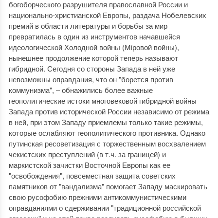
богоборческого разрушителя православной России и
национально-христианской Европы, раздача Нобелевских
премий в области литературы и борьбы за мир
превратилась в один из инструментов начавшейся
идеологической Холодной войны (Мiровой войны),
нынешнее продолжение которой теперь называют
гибридной. Сегодня со стороны Запада в ней уже
невозможны оправдания, что он "борется против
коммунизма", ‒ обнажились более важные
геополитические истоки многовековой гибридной войны
Запада против исторической России независимо от режима
в ней, при этом Западу приемлемы только такие режимы,
которые ослабляют геополитического противника. Однако
путинская ресоветизация с торжественным восхвалением
чекистских преступлений (в т.ч. за границей) и
маркистской зачистки Восточной Европы как ее
"освобождения", повсеместная защита советских
памятников от "вандализма" помогает Западу маскировать
свою русофобию прежними антикоммунистическими
оправданиями о сдерживании "традиционной российской