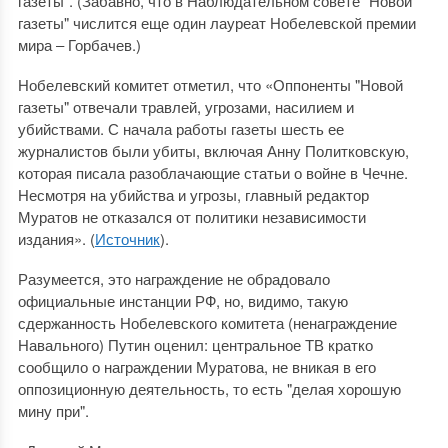
газеты". (Забавно, что в Наблюдательном совете "Новой
газеты" числится еще один лауреат Нобелевской премии
мира ‒ Горбачев.)
Нобелевский комитет отметил, что «Оппоненты "Новой
газеты" отвечали травлей, угрозами, насилием и
убийствами. С начала работы газеты шесть ее
журналистов были убиты, включая Анну Политковскую,
которая писала разоблачающие статьи о войне в Чечне.
Несмотря на убийства и угрозы, главный редактор
Муратов не отказался от политики независимости
издания». (
Источник
).
Разумеется, это награждение не обрадовало
официальные инстанции РФ, но, видимо, такую
сдержанность Нобелевского комитета (ненаграждение
Навального) Путин оценил: центральное ТВ кратко
сообщило о награждении Муратова, не вникая в его
оппозиционную деятельность, то есть "делая хорошую
мину при".