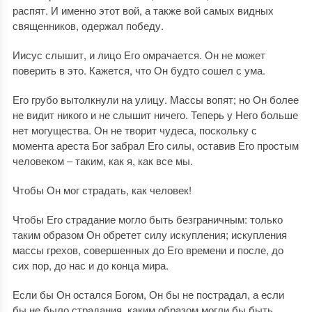
распят. И именно этот вой, а также вой самых видных
священников, одержал победу.
Иисус слышит, и лицо Его омрачается. Он не может
поверить в это. Кажется, что Он будто сошел с ума.
Его грубо вытолкнули на улицу. Массы вопят; но Он более
не видит никого и не слышит ничего. Теперь у Него больше
нет могущества. Он не творит чудеса, поскольку с
момента ареста Бог забрал Его силы, оставив Его простым
человеком ‒ таким, как я, как все мы.
Чтобы Он мог страдать, как человек!
Чтобы Его страдание могло быть безграничным: только
таким образом Он обретет силу искупления; искупления
массы грехов, совершенных до Его времени и после, до
сих пор, до нас и до конца мира.
Если бы Он остался Богом, Он бы не пострадал, а если
бы не было страдания, каким образом могли бы быть