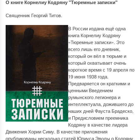
О книге Корнелиу Кодряну "Тюремные записки"
Священник Георгий Титов.
В России издана ещё одна
книга Корнелиу Кодряну
«Тюремные записки». Это
всего лишь его дневник,
который он вёл в тюрьме и
который охватывает очень
короткое время с 19 апреля по
19 июня 1938 года.
Предваряется он краткими и
ценными Введением
румынского легионера и
интеллектуала, дожившего до
наших дней Фауста Брадеско,
и Предисловием преемника
Кодряну в качестве лидера
Движения Хории Симу. В качестве приложения
опубликованы несколько статей Юлиуса Эволы о Кодряну