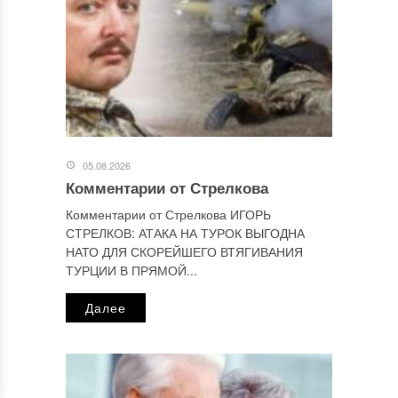
Этот сайт использует Akismet для борьбы со спамом.
Узнайте, как обрабатываются ваши данные комментариев
.
Отправляя сообщение, Вы разрешаете сбор и обработку
персональных данных.
Политика конфиденциальности
.
05.08.2026
Комментарии от Стрелкова
Комментарии от Стрелкова ИГОРЬ
СТРЕЛКОВ: АТАКА НА ТУРОК ВЫГОДНА
НАТО ДЛЯ СКОРЕЙШЕГО ВТЯГИВАНИЯ
ТУРЦИИ В ПРЯМОЙ...
Далее