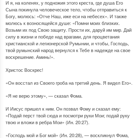
И я, на коленях, у подножия этого креста, где душа Его
Сына покинула человеческое тело, чтобы отправиться к
Богу, молюсь: «Отче Наш, иже еси на небесех». И также
молюсь к возносящейся душе: «Помни моих близких.
Возьми их под Свою защиту. Прости их, даруй им мир. Дай
силу в жизни и победе над врагами, для процветания
христианской и легионерской Румынии, и чтобы, Господь,
твой румынский народ вернулся к Тебе в надежде на свое
воскрешение. Аминь!».
Христос Воскрес!
«Он восстал из Своего гроба на третий день. Я видел Его».
«Я не верю этому», — сказал Фома.
И Иисус пришел к ним. Он позвал Фому и сказал ему:
«Подай перст твой сюда и посмотри руки Мои; подай руку
твою и вложи в ребра Мои» (Ин. 20:27).
«Господь мой и Бог мой» (Ин. 20:28), — воскликнул Фома,