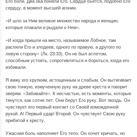
Его боли. Два ока поняли Его. Сердце бьется, подобно Его
сердцу, в момент высшей агонии.
«И шло за Ним великое множество народа и женщин,
которые плакали и рыдали о Нем».
«И когда пришли на место, называемое Лобное, там
распяли Его и злодеев, одного по правую, а другого по
левую сторону» (Лк. 23:33). Он не был атлетом,
способным устоять, сопротивляться и бороться, когда его
избивали.
Я вижу его хрупким, истощенным и слабым. Он вытягивает
свою тонкую, измученную руку на древе креста и говорит
зверям: «Забивайте». К несчастью, есть моменты, которые
тянутся, как сотня лет. Они берут Его руку. Вот гвоздь. Он
чувствует его первый контакт со Своей изможденной
рукой. А! Первый удар! Второй. Он чувствует Свою руку
прибитой к кресту.
Ужасная боль наполняет Его тело. Он хочет кричать, но