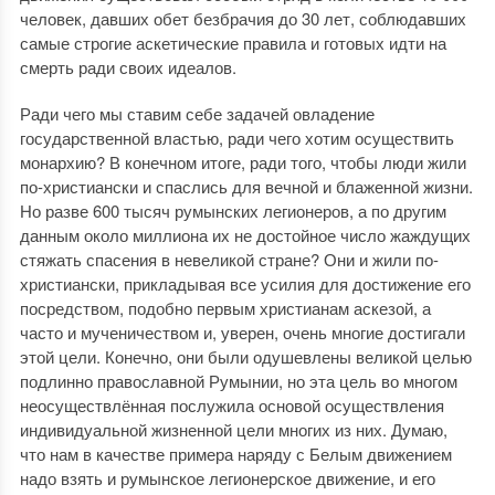
человек, давших обет безбрачия до 30 лет, соблюдавших
самые строгие аскетические правила и готовых идти на
смерть ради своих идеалов.
Ради чего мы ставим себе задачей овладение
государственной властью, ради чего хотим осуществить
монархию? В конечном итоге, ради того, чтобы люди жили
по-христиански и спаслись для вечной и блаженной жизни.
Но разве 600 тысяч румынских легионеров, а по другим
данным около миллиона их не достойное число жаждущих
стяжать спасения в невеликой стране? Они и жили по-
христиански, прикладывая все усилия для достижение его
посредством, подобно первым христианам аскезой, а
часто и мученичеством и, уверен, очень многие достигали
этой цели. Конечно, они были одушевлены великой целью
подлинно православной Румынии, но эта цель во многом
неосуществлённая послужила основой осуществления
индивидуальной жизненной цели многих из них. Думаю,
что нам в качестве примера наряду с Белым движением
надо взять и румынское легионерское движение, и его