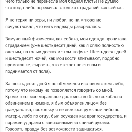
Чего только не перенесла моя бедная плоть! Не думаю,
что когда-либо переживал столько страданий, как сейчас.
Я не терял ни веры, ни любви, но на мгновение
почувствовал, что нить надежды разорвалась.
Замученный физически, как собака, моя одежда пропитана
страданием (уже шестьдесят дней, как я сплю полностью
одетым, на голых досках и этом тюфяке. Шестьдесят дней
и шестьдесят ночей, как мои кости впитывают, подобно
промокашке, сырость, что стекает по стенам и
поднимается от пола).
За шестьдесят дней я не обменялся и словом с кем-либо,
потому что никому не позволяется говорить со мной.
Кроме того, мое моральное достоинство было оскоблено
обвинением в измене, я был объявлен лицом без
гражданства, поскольку я не являюсь румыном либо по
матери, либо по отцу, был осужден как враг государства, и
поражен ударами с завязанными за спиной руками.
Говорить правду без возможности защищаться.