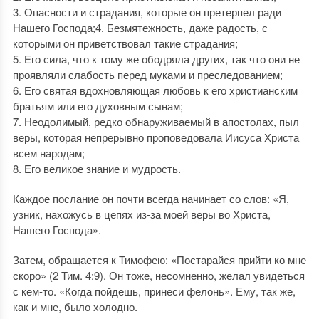
3. Опасности и страдания, которые он претерпел ради
Нашего Господа;4. Безмятежность, даже радость, с
которыми он приветствовал такие страдания;
5. Его сила, что к тому же ободряла других, так что они не
проявляли слабость перед муками и преследованием;
6. Его святая вдохновляющая любовь к его христианским
братьям или его духовным сынам;
7. Неодолимый, редко обнаруживаемый в апостолах, пыл
веры, которая непрерывно проповедовала Иисуса Христа
всем народам;
8. Его великое знание и мудрость.
Каждое послание он почти всегда начинает со слов: «Я,
узник, нахожусь в цепях из-за моей веры во Христа,
Нашего Господа».
Затем, обращается к Тимофею: «Постарайся прийти ко мне
скоро» (2 Тим. 4:9). Он тоже, несомненно, желал увидеться
с кем-то. «Когда пойдешь, принеси фелонь». Ему, так же,
как и мне, было холодно.