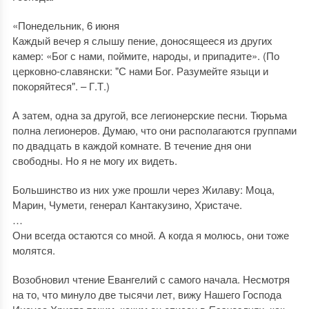
«Понедельник, 6 июня
Каждый вечер я слышу пение, доносящееся из других
камер: «Бог с нами, поймите, народы, и припадите». (По
церковно-славянски: "С нами Бог. Разумейте языци и
покоряйтеся". – Г.Т.)
А затем, одна за другой, все легионерские песни. Тюрьма
полна легионеров. Думаю, что они располагаются группами
по двадцать в каждой комнате. В течение дня они
свободны. Но я не могу их видеть.
Большинство из них уже прошли через Жилаву: Моца,
Марин, Чумети, генерал Кантакузино, Христаче.
…
Они всегда остаются со мной. А когда я молюсь, они тоже
молятся.
Возобновил чтение Евангелий с самого начала. Несмотря
на то, что минуло две тысячи лет, вижу Нашего Господа