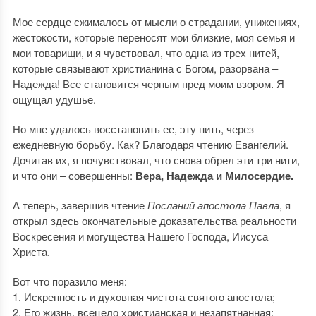
Мое сердце сжималось от мысли о страдании, унижениях,
жестокости, которые переносят мои близкие, моя семья и
мои товарищи, и я чувствовал, что одна из трех нитей,
которые связывают христианина с Богом, разорвана ‒
Надежда! Все становится черным пред моим взором. Я
ощущал удушье.
Но мне удалось восстановить ее, эту нить, через
ежедневную борьбу. Как? Благодаря чтению Евангелий.
Дочитав их, я почувствовал, что снова обрел эти три нити,
и что они ‒ совершенны:
Вера, Надежда и Милосердие.
А теперь, завершив чтение
Посланий апостола Павла
, я
открыл здесь окончательные доказательства реальности
Воскресения и могущества Нашего Господа, Иисуса
Христа.
Вот что поразило меня:
1. Искренность и духовная чистота святого апостола;
2. Его жизнь, всецело христианская и незапятнанная;