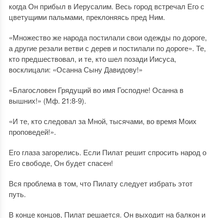
когда Он прибыл в Иерусалим. Весь город встречал Его с
цветущими пальмами, преклоняясь пред Ним.
«Множество же народа постилали свои одежды по дороге,
а другие резали ветви с дерев и постилали по дороге». Те,
кто предшествовал, и те, кто шел позади Иисуса,
восклицали: «Осанна Сыну Давидову!»
«Благословен Грядущий во имя Господне! Осанна в
вышних!» (Мф. 21:8-9).
«И те, кто следовал за Мной, тысячами, во время Моих
проповедей!».
Его глаза загорелись. Если Пилат решит спросить народ о
Его свободе, Он будет спасен!
Вся проблема в том, что Пилату следует избрать этот
путь.
В конце концов, Пилат решается. Он выходит на балкон и