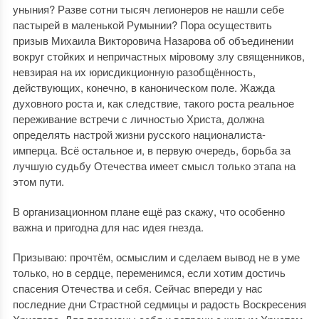
уныния? Разве сотни тысяч легионеров не нашли себе
пастырей в маленькой Румынии? Пора осуществить
призыв Михаила Викторовича Назарова об объединении
вокруг стойких и непричастных мiровому злу священников,
невзирая на их юрисдикционную разобщённость,
действующих, конечно, в каноническом поле. Жажда
духовного роста и, как следствие, такого роста реальное
переживание встречи с личностью Христа, должна
определять настрой жизни русского националиста-
имперца. Всё остальное и, в первую очередь, борьба за
лучшую судьбу Отечества имеет смысл только этапа на
этом пути.
В организационном плане ещё раз скажу, что особенно
важна и пригодна для нас идея гнезда.
Призываю: прочтём, осмыслим и сделаем вывод не в уме
только, но в сердце, переменимся, если хотим достичь
спасения Отечества и себя. Сейчас впереди у нас
последние дни Страстной седмицы и радость Воскресения