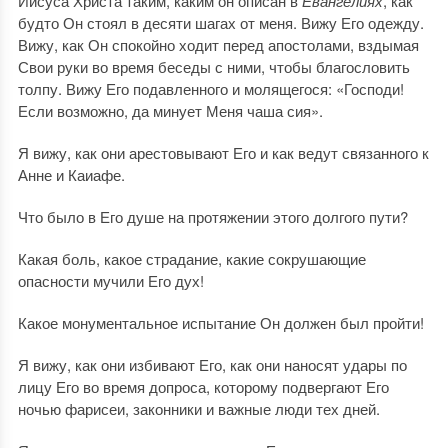
Иисуса Христа таким, каким он описан в
Евангелиях
, как
будто Он стоял в десяти шагах от меня. Вижу Его одежду.
Вижу, как Он спокойно ходит перед апостолами, вздымая
Свои руки во время беседы с ними, чтобы благословить
толпу. Вижу Его подавленного и молящегося: «Господи!
Если возможно, да минует Меня чаша сия».
Я вижу, как они арестовывают Его и как ведут связанного к
Анне и Каиафе.
Что было в Его душе на протяжении этого долгого пути?
Какая боль, какое страдание, какие сокрушающие
опасности мучили Его дух!
Какое монументальное испытание Он должен был пройти!
Я вижу, как они избивают Его, как они наносят удары по
лицу Его во время допроса, которому подвергают Его
ночью фарисеи, законники и важные люди тех дней.