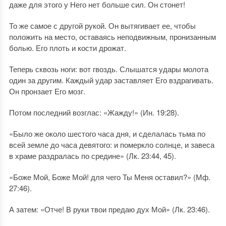
даже для этого у Него нет больше сил. Он стонет!
То же самое с другой рукой. Он вытягивает ее, чтобы
положить на место, оставаясь неподвижным, пронизанным
болью. Его плоть и кости дрожат.
Теперь сквозь ноги: вот гвоздь. Слышатся удары молота
один за другим. Каждый удар заставляет Его вздрагивать.
Он пронзает Его мозг.
Потом последний возглас: «Жажду!» (Ин. 19:28).
«Было же около шестого часа дня, и сделалась тьма по
всей земле до часа девятого: и померкло солнце, и завеса
в храме раздралась по средине» (Лк. 23:44, 45).
«Боже Мой, Боже Мой! для чего Ты Меня оставил?» (Мф.
27:46).
А затем: «Отче! В руки твои предаю дух Мой» (Лк. 23:46).