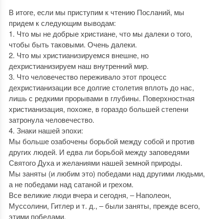
В итоге, если мы приступим к чтению Посланий, мы
придем к следующим выводам:
1. Что мы не добрые христиане, что мы далеки о того,
чтобы быть таковыми. Очень далеки.
2. Что мы христианизируемся внешне, но
дехристианизируем наш внутренний мир.
3. Что человечество переживало этот процесс
дехристианизации все долгие столетия вплоть до нас,
лишь с редкими прорывами в глубины. Поверхностная
христианизация, похоже, в гораздо большей степени
затронула человечество.
4. Знаки нашей эпохи:
Мы больше озабочены борьбой между собой и против
других людей. И едва ли борьбой между заповедями
Святого Духа и желаниями нашей земной природы.
Мы заняты (и любим это) победами над другими людьми,
а не победами над сатаной и грехом.
Все великие люди вчера и сегодня, ‒ Наполеон,
Муссолини, Гитлер и т. д., ‒ были заняты, прежде всего,
этими победами.