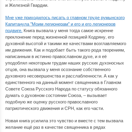
и Железной Гвардии.
Мне уже приходилось писать о главном труде румынского
Капитанула "Моим легионерам" и его и его легионеров
подвиге.
Книга вызвала у меня тогда самое искренне
преклонение перед жизненной позицией Кодряну, его
духовной высотой и такими же качествами возглавляемого
им движения. Как и подобает быть такого рода творениям,
написанным в истинно православном духе, и я её
уподоблял некоторым трудам наших русских духоносных
отцов, она вызвала у меня осознание собственного
духовного несовершенства и расслабленности. А как у
единственного на данный момент священника в Главном
Совете Союза Русского Народа по статусу обязанного
думать о духовном состоянии Союза, ‒ вызывает
подобную же оценку русского православного
патриотического движения и СРН, как его части.
Новая книга усилила это чувство и вместе с тем вызвала
желание ещё раз в качестве священника в рядах