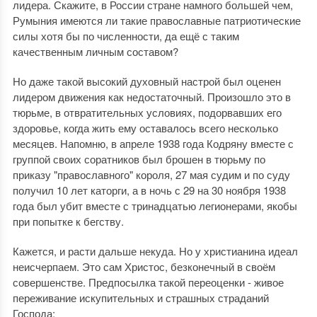
лидера. Скажите, в России стране намного большей чем,
Румыния имеются ли такие православные патриотические
силы хотя бы по численности, да ещё с таким
качественным личным составом?
Но даже такой высокий духовный настрой был оценен
лидером движения как недостаточный. Произошло это в
тюрьме, в отвратительных условиях, подорвавших его
здоровье, когда жить ему оставалось всего несколько
месяцев. Напомню, в апреле 1938 года Кодряну вместе с
группой своих соратников был брошен в тюрьму по
приказу "православного" короля, 27 мая судим и по суду
получил 10 лет каторги, а в ночь с 29 на 30 ноября 1938
года был убит вместе с тринадцатью легионерами, якобы
при попытке к бегству.
Кажется, и расти дальше некуда. Но у христианина идеал
неисчерпаем. Это сам Христос, безконечный в своём
совершенстве. Предпосылка такой переоценки - живое
переживание искупительных и страшных страданий
Господа: