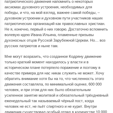
патриотического движения напомнить о некоторых
аксиомах духовного устроения, необходимых для
победы, и что, на мой взгляд, важнее самой победы, ‒
духовном устроении и духовном пути участников наших
патриотических организаций как православных христиан.
Не я, конечно, первый о них говорю. Достаточно вспомнить
волевую идею Ивана Ильина, пламенные призывы
духоносных отцов Русской Зарубежной Церкви. Но… воз
русских патриотов и ныне там.
Мне могут возразить, что созданное Кодряну движение
только краткий момент находилось у власти и в
историческом плане потерпело поражение и поэтому в
качестве примера для нас никак служить не может. Хочу
обратить внимание хотя бы на то, что численность этого
движения составляла, по минимальной оценке, 600 000
человек, и при этом для них было обязательным
усиленное занятие молитвой и обязательный трёхдневный
еженедельный так называемый чёрный пост, когда
человек не ест, не пьёт спиртного и не курит. Внутри
движения существовал особый отряд в количестве 10 000