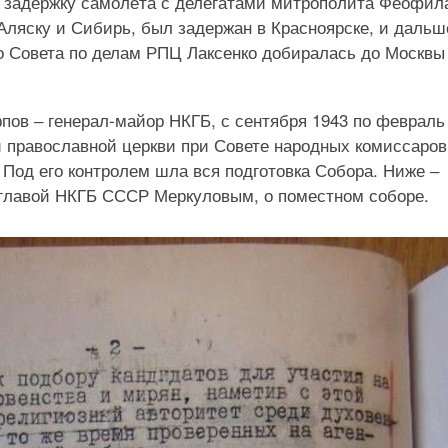
 задержку самолёта с делегатами митрополита Феофил
Аляску и Сибирь, был задержан в Красноярске, и дальш
го Совета по делам РПЦ Лаксенко добиралась до Москвы
ов ‒ генерал-майор НКГБ, с сентября 1943 по февраль
й православной церкви при Совете народных комиссаров
Под его контролем шла вся подготовка Собора. Ниже ‒
 главой НКГБ СССР Меркуловым, о поместном соборе.