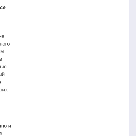
се
не
ного
ем
в
тью
ый
м
оих
дно и
е