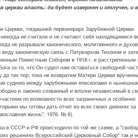
в церкви власть: да будет извержен и отлучен, и в
ери-Церкви, тогдашний первоиерарх Зарубежной Церкви
«никогда не считали и не считают себя находящимися в
огда не разрывали канонического, молитвенного и духов
 виду каноническую связь с Патриархом Тихоном и зат
аченным Поместным Собором в 1918 г. и расстрелянным 
 Бога за то, что Он судил нам оставаться свободной час
у до тех пор, пока не возвратим Матери Церкви врученн
ным судиею между зарубежными епископами и
нынешни
ободно и законно созванный и вполне независимый в св
частием по возможности всех заграничных и особенно
торыми мы готовы дать отчет во всех своих деяниях за
вославная жизнь". 1976. № 6).
а в СССР и РФ происходило по той же схеме, а "свобо
воих решениях Всероссийский Церковный Собор" так и н