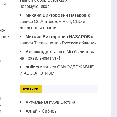
ный,
новомучеников
Михаил Викторович Назаров
к
записи
Об Алтайском РКН, СВО и
лояльности власти
но-
ание
Михаил Викторович НАЗАРОВ
к
записи
Тревожно за «Русскую общину»
Александр
к записи
Мы были тогда
на правильном пути!
н
nullem
к записи
САМОДЕРЖАВИЕ
И АБСОЛЮТИЗМ
РУБРИКИ
и
Актуальная публицистика
ь,
и,
Алтай и Сибирь