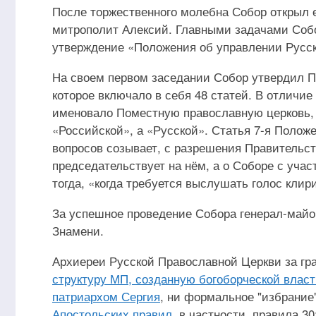
После торжественного молебна Собор открыл 
митрополит Алексий. Главными задачами Собо
утверждение «Положения об управлении Русс
На своем первом заседании Собор утвердил П
которое включало в себя 48 статей. В отличи
именовало Поместную православную церковь,
«Российской», а «Русской». Статья 7-я Поло
вопросов созывает, с разрешения Правительс
председательствует на нём, а о Соборе с учас
тогда, «когда требуется выслушать голос клир
За успешное проведение Собора генерал-майо
Знамени.
Архиереи Русской Православной Церкви за гр
структуру МП, созданную богоборческой власт
патриархом Сергия
, ни формальное "избрание
Апостольских правил
, в частности, правила 30