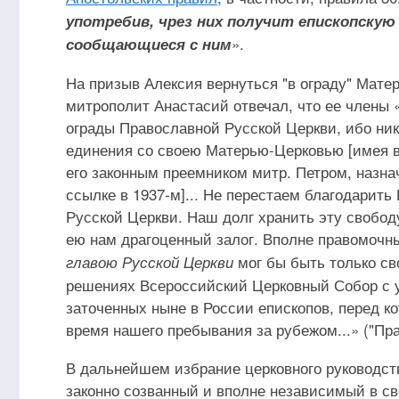
употребив, чрез них получит епископскую 
».
сообщающиеся с ним
На призыв Алексия вернуться "в ограду" Мат
митрополит Анастасий отвечал, что ее члены 
ограды Православной Русской Церкви, ибо ник
единения со своею Матерью-Церковью [имея в
его законным преемником митр. Петром, назн
ссылке в 1937-м]... Не перестаем благодарить
Русской Церкви. Наш долг хранить эту свобод
ею нам драгоценный залог. Вполне правомоч
мог бы быть только св
главою Русской Церкви
решениях Всероссийский Церковный Собор с у
заточенных ныне в России епископов, перед ко
время нашего пребывания за рубежом...» ("Пра
В дальнейшем избрание церковного руководств
законно созванный и вполне независимый в с