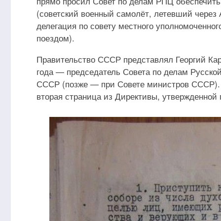
прямо просил Совет по делам РПЦ обеспечить
(советский военный самолёт, летевший через 
делегация по совету местного уполномоченно
поездом).
Правительство СССР представлял Георгий Карп
года — председатель Совета по делам Русско
СССР (позже — при Совете министров СССР). 
вторая страница из Директивы, утвержденной