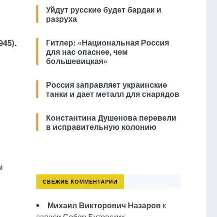
Уйдут русские будет бардак и
разруха
45).
Гитлер: «Национальная Россия
для нас опаснее, чем
большевицкая»
Россия заправляет украинские
танки и дает металл для снарядов
Константина Душенова перевели
в исправительную колонию
м
СВЕЖИЕ КОММЕНТАРИИ
Михаил Викторович Назаров
к
записи
Собор Бутовских