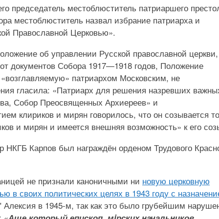
его председатель местоблюститель патриаршего престо
ра местоблюститель назвал избрание патриарха и
кой Православной Церковью».
оложение об управлении Русской православной церкви,
е от документов Собора 1917—1918 годов, Положение
 «возглавляемую» патриархом Московским, не
жения гласила: «Патриарх для решения назревших важны
тва, Собор Преосвященных Архиереев» и
тием клириков и мирян говорилось, что он созывается т
иков и мирян и имеется внешняя возможность» к его соз
р НКГБ Карпов был награждён орденом Трудового Красн
аницей не признали каноничными ни
новую церковную
ью в своих политических целях в 1943 году с назначен
" Алексия в 1945-м, так как это было грубейшим наруш
: «
Аще который епископ, мiрских начальников