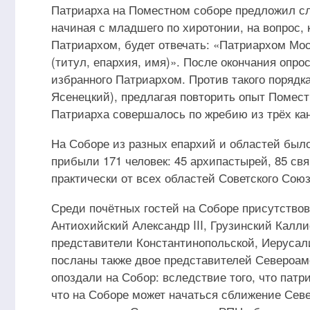
Патриарха на Поместном соборе предложил с
начиная с младшего по хиротонии, на вопрос, 
Патриархом, будет отвечать: «Патриархом Мо
(титул, епархия, имя)». После окончания опр
избранного Патриархом. Против такого порядк
Ясенецкий), предлагая повторить опыт Помест
Патриарха совершалось по жребию из трёх ка
На Соборе из разных епархий и областей было
прибыли 171 человек: 45 архипастырей, 85 св
практически от всех областей Советского Союз
Среди почётных гостей на Соборе присутствов
Антиохийский Александр III, Грузинский Калли
представители Константинопольской, Иерусал
посланы также двое представителей Североам
опоздали на Собор: вследствие того, что пат
что на Соборе может начаться сближение Сев