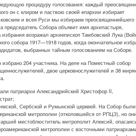
ледующую процедуру голосования: каждый преосвящен
кого он с клиром и паствою своей епархии избирает
сковским и всея Руси мы избираем преосвященнейшего
оса председатель Собора объявит имя архипастыря,
а избрания возражал архиепископ Тамбовский Лука (Вой
ного собора 1917—1918 годов, когда окончательное избр
ндидатов, выбранных тайным голосованием на Соборе.
 избрано 204 участника. На деле на Поместный собор
ященнослужителей, двое церковнослужителей и 38 миря
а.
али патриархи Александрийский Христофор II,
страт;
имской, Сербской и Румынской церквей. На Собор были
ериканской митрополии (отколовшейся от РПЦЗ), но он
риарший местоблюститель митрополит Алексий, опасаяс
ероамериканской митрополии с восточными патриархам