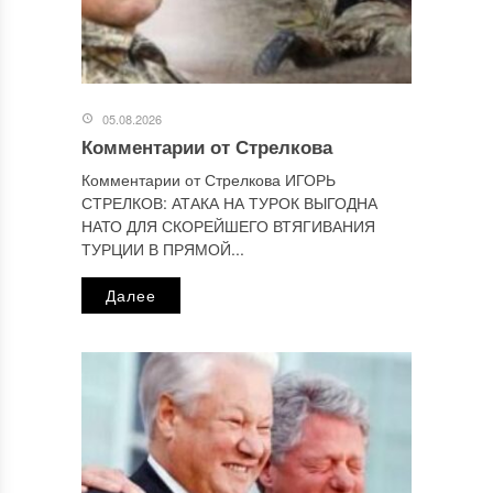
Этот сайт использует Akismet для борьбы со спамом.
Узнайте, как обрабатываются ваши данные комментариев
.
Отправляя сообщение, Вы разрешаете сбор и обработку
персональных данных.
Политика конфиденциальности
.
05.08.2026
Комментарии от Стрелкова
Комментарии от Стрелкова ИГОРЬ
СТРЕЛКОВ: АТАКА НА ТУРОК ВЫГОДНА
НАТО ДЛЯ СКОРЕЙШЕГО ВТЯГИВАНИЯ
ТУРЦИИ В ПРЯМОЙ...
Далее