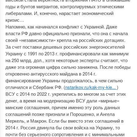
годы и бунтов мигрантов, контролируемых этническими
либералами. И, конечно, нарастает экономический
кризис…
Напомню, как начинался конфликт с Украиной. Даже
власти РФ давно официально признали, что она с начала
своей «независимости» крепла на российских дотациях.
За счет поставки дешевых российских энергоносителей
Украину с 1991 по 2013 г. профинансировали как минимум
на 250 млрд. дол., хотя некоторые эксперты считают, что
даже эта огромная цифра сильно занижена. После победы
откровенно антирусского майдана в 2014 г.
финансирование Украины продолжалось, в чем сильно
отличился и Сбербанк РФ. (
nstarikov.ru/kak-my-kie...
)
ВСУ с 2014 по 2022 г. укрепились во многом за счет этих
денег, а время на модернизацию ВСУ дали «мирные»
минские соглашения, причем именно эту роль данных
соглашений позже признали и Порошенко, и Ангела
Меркель, и Макрон. Если бы вместо этих соглашений в
2014 г. Россия двинула бы свои войска на Украину, то
почти без серьезного сопротивления и с минимальными