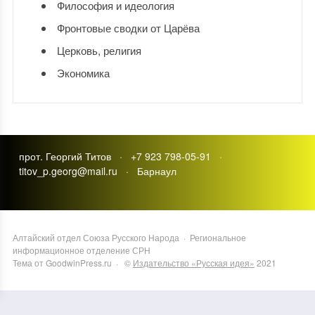
Философия и идеология
Фронтовые сводки от Царёва
Церковь, религия
Экономика
прот. Георгий Титов · +7 923 798-05-91 ·
titov_p.georg@mail.ru · Барнаул
Алтайский отдел Союза Русского Народа
·
Региональное
информационное отделение СРН
Тема от GoodwinPress.ru
· ©
Издательство «Русская идея»
2021