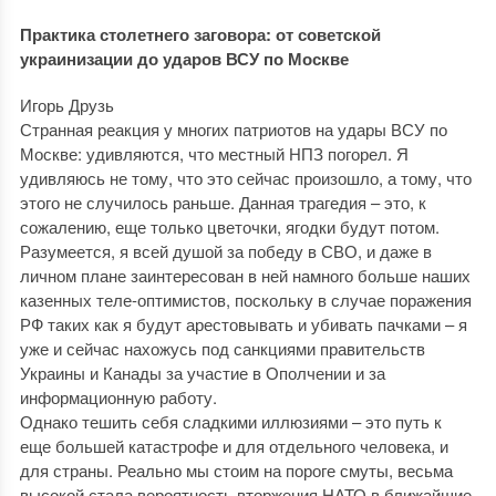
Практика столетнего заговора: от советской
украинизации до ударов ВСУ по Москве
Игорь Друзь
Странная реакция у многих патриотов на удары ВСУ по
Москве: удивляются, что местный НПЗ погорел. Я
удивляюсь не тому, что это сейчас произошло, а тому, что
этого не случилось раньше. Данная трагедия – это, к
сожалению, еще только цветочки, ягодки будут потом.
Разумеется, я всей душой за победу в СВО, и даже в
личном плане заинтересован в ней намного больше наших
казенных теле-оптимистов, поскольку в случае поражения
РФ таких как я будут арестовывать и убивать пачками – я
уже и сейчас нахожусь под санкциями правительств
Украины и Канады за участие в Ополчении и за
информационную работу.
Однако тешить себя сладкими иллюзиями – это путь к
еще большей катастрофе и для отдельного человека, и
для страны. Реально мы стоим на пороге смуты, весьма
высокой стала вероятность вторжения НАТО в ближайшие