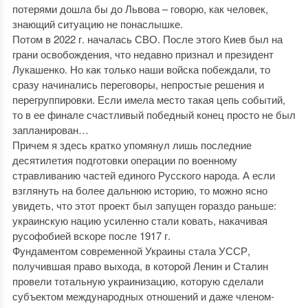
потерями дошла бы до Львова – говорю, как человек,
знающий ситуацию не понаслышке.
Потом в 2022 г. началась СВО. После этого Киев был на
грани освобождения, что недавно признал и президент
Лукашенко. Но как только наши войска побеждали, то
сразу начинались переговоры, непростые решения и
перегруппировки. Если имела место такая цепь событий,
то в ее финале счастливый победный конец просто не был
запланирован…
Причем я здесь кратко упомянул лишь последние
десятилетия подготовки операции по военному
стравливанию частей единого Русского народа. А если
взглянуть на более дальнюю историю, то можно ясно
увидеть, что этот проект был запущен гораздо раньше:
украинскую нацию усиленно стали ковать, накачивая
русофобией вскоре после 1917 г.
Фундаментом современной Украины стала УССР,
получившая право выхода, в которой Ленин и Сталин
провели тотальную украинизацию, которую сделали
субъектом международных отношений и даже членом-