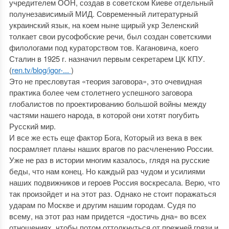
учредителем ООН, создав в советском Киеве отдельный
полунезависимый МИД. Современный литературный
украинский язык, на коем ныне щирый укр Зеленский
толкает свои русофобские речи, был создан советскими
филологами под кураторством тов. Кагановича, коего
Сталин в 1925 г. назначил первым секретарем ЦК КПУ.
(
ren.tv/blog/igor-...
)
Это не пресловутая «теория заговора», это очевидная
практика более чем столетнего успешного заговора
глобалистов по проектированию большой войны между
частями нашего народа, в которой они хотят погубить
Русский мир.
И все же есть еще фактор Бога, Который из века в век
посрамляет планы наших врагов по расчленению России.
Уже не раз в истории многим казалось, глядя на русские
беды, что нам конец. Но каждый раз чудом и усилиями
наших подвижников и героев Россия воскресала. Верю, что
так произойдет и на этот раз. Однако не стоит поражаться
ударам по Москве и другим нашим городам. Судя по
всему, на этот раз нам придется «достичь дна» во всех
отношениях, чтобы потом оттолкнуться от прежней грязи и