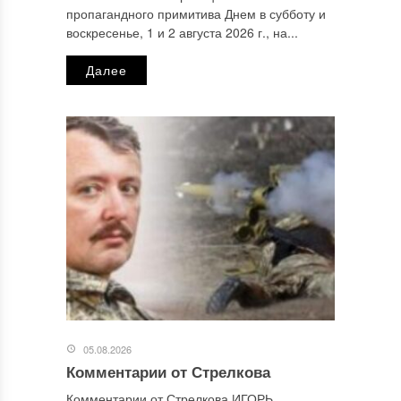
пропагандного примитива Днем в субботу и
Email
*
воскресенье, 1 и 2 августа 2026 г., на...
Далее
Сайт
Этот сайт использует Akismet для борьбы со спамом.
Узнайте, как обрабатываются ваши данные комментариев
.
Отправляя сообщение, Вы разрешаете сбор и обработку
персональных данных.
Политика конфиденциальности
.
05.08.2026
Комментарии от Стрелкова
Комментарии от Стрелкова ИГОРЬ