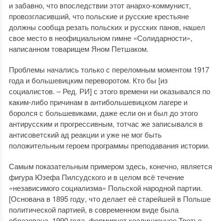
и забавно, что впоследствии этот анархо-коммунист,
провозгласивший, что польские и русские крестьяне
должны сообща резать польских и русских панов, нашел
свое место в неофициальном гимне «Солидарности»,
написанном товарищем Яном Петшаком.
Проблемы начались только с переломным моментом 1917
года и большевицким переворотом. Кто бы [из
социалистов. ‒ Ред. РИ] с этого времени ни оказывался по
каким-либо причинам в антибольшевицком лагере и
боролся с большевиками, даже если он и был до этого
антирусским и прогрессивным, тотчас же записывался в
антисоветский ад реакции и уже не мог быть
положительным героем программы преподавания истории.
Самым показательным примером здесь, конечно, является
фигура Юзефа Пилсудского и в целом всё течение
«независимого социализма» Польской народной партии.
[Основана в 1895 году, что делает её старейшей в Польше
политической партией, в современном виде была
образована 1990 года, формирует коалиционное Третье