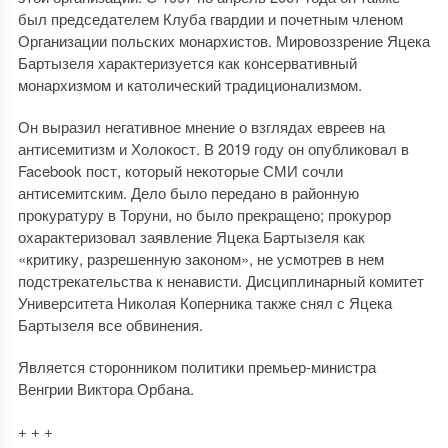
был председателем Клуба гвардии и почетным членом
Организации польских монархистов. Мировоззрение Яцека
Бартызеля характеризуется как консервативный
монархизмом и католический традиционализмом.
Он выразил негативное мнение о взглядах евреев на
антисемитизм и Холокост. В 2019 году он опубликовал в
Facebook пост, который некоторые СМИ сочли
антисемитским. Дело было передано в районную
прокуратуру в Торуни, но было прекращено; прокурор
охарактеризовал заявление Яцека Бартызеля как
«критику, разрешенную законом», не усмотрев в нем
подстрекательства к ненависти. Дисциплинарный комитет
Университета Николая Коперника также снял с Яцека
Бартызеля все обвинения.
Является сторонником политики премьер-министра
Венгрии Виктора Орбана.
+ + +