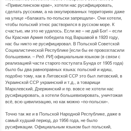
«Привислинском крае», хотели нас русифицировать,
сделать русскими, а на оккупированных территориях даже
на улице «балакать по-польски запрещали». Они хотели,
чтобы польский этнос растворился в русском море. К
счастью, им это не удалось. Если же – не дай Бог! – если
бы Красная Армия победила под Варшавой в 1920 году,
нас бы никто не русифицировал. В Польской Советской
Социалистической Республике [если бы ее провозгласили
большевики. ‒
Ред. РИ
] официальным языком (в связи с
реализацией части старого постулата Бунда от 1905 года)
было бы два равноправных языка: польский и идиш,
подобно тому, как в Литовской ССР это был литовский, в
Украинской ССР украинский и т.д., а товарищи
Мархлевский, Дзержинский и пр. вовсе не хотели нас
русифицировать, а хотели большевизировать, уничтожая
всё, всю цивилизацию, но как можно «по-польски».
Точно так же и в Польской Народной Республике, даже в
самый худший период, до 1956 года, не было
русификации. Официальным языком был польский,