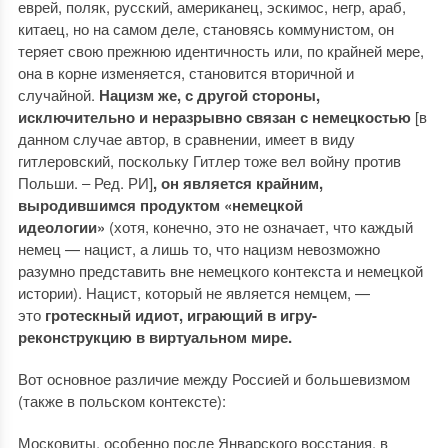
еврей, поляк, русский, американец, эскимос, негр, араб,
китаец, но на самом деле, становясь коммунистом, он
теряет свою прежнюю идентичность или, по крайней мере,
она в корне изменяется, становится вторичной и
случайной.
Нацизм же
, с другой стороны,
исключительно и неразрывно связан с немецкостью
[в
данном случае автор, в сравнении, имеет в виду
гитлеровский, поскольку Гитлер тоже вел войну против
Польши. ‒ Ред. РИ]
, он является крайним,
выродившимся продуктом «немецкой
идеологии»
(хотя, конечно, это не означает, что каждый
немец — нацист, а лишь то, что нацизм невозможно
разумно представить вне немецкого контекста и немецкой
истории). Нацист, который не является немцем, —
это
гротескный идиот, играющий в игру-
реконструкцию в виртуальном мире.
Вот основное различие между Россией и большевизмом
(также в польском контексте):
Московиты, особенно после Январского восстания, в