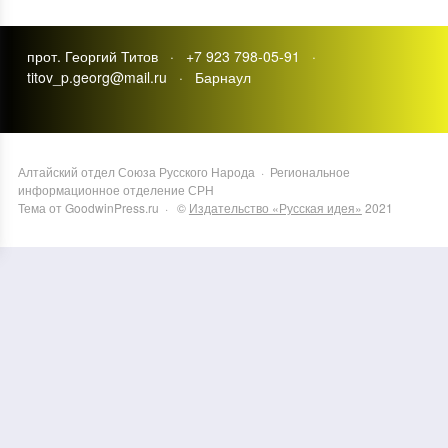
прот. Георгий Титов · +7 923 798-05-91 ·
titov_p.georg@mail.ru · Барнаул
Алтайский отдел Союза Русского Народа
·
Региональное
информационное отделение СРН
Тема от GoodwinPress.ru
· ©
Издательство «Русская идея»
2021