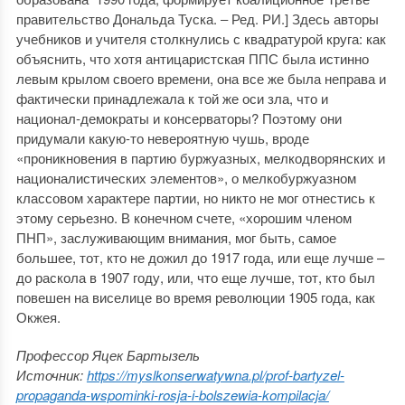
правительство Дональда Туска. ‒ Ред. РИ.] Здесь авторы
учебников и учителя столкнулись с квадратурой круга: как
объяснить, что хотя антицаристская ППС была истинно
левым крылом своего времени, она все же была неправа и
фактически принадлежала к той же оси зла, что и
национал-демократы и консерваторы? Поэтому они
придумали какую-то невероятную чушь, вроде
«проникновения в партию буржуазных, мелкодворянских и
националистических элементов», о мелкобуржуазном
классовом характере партии, но никто не мог отнестись к
этому серьезно. В конечном счете, «хорошим членом
ПНП», заслуживающим внимания, мог быть, самое
большее, тот, кто не дожил до 1917 года, или еще лучше –
до раскола в 1907 году, или, что еще лучше, тот, кто был
повешен на виселице во время революции 1905 года, как
Окжея.
Профессор Яцек Бартызель
Источник:
https://myslkonserwatywna.pl/prof-bartyzel-
propaganda-wspominki-rosja-i-bolszewia-kompilacja/