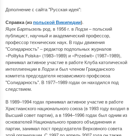
Дополнение с сайта "Русская идея":
Справка (из
польской Википедии
)
.
Яцек Бартызель
род. в 1956 г. в Лодзи – польский
публицист, научный и академический профессор,
профессор технических наук. В годы движения
"Солидарность" – редактор подпольных журналов
«Polityka Polska» (1983–1989) и «Prześwit» (1987–1989),
принимал активное участие в работе Клуба католической
интеллигенции в Лодзи и был членом Гражданского
комитета председателя независимого профсоюза
"Солидарность". В 1977–1989 годах он находился под
следствием.
В 1989–1994 годах принимал активное участие в работе
Христианского национального союза (в 1993 году входил в
Высший совет партии), а в 1994–1996 годах был одним из
основателей Национального правого объединения и
партии, занимал пост председателя Верховного совета
этой организации. С 1997 по апрель 2007 года он также