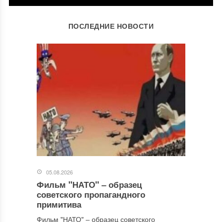
ОСТАВИТЬ КОММЕНТАРИЙ
ПОСЛЕДНИЕ НОВОСТИ
Ваш адрес email не будет опубликован.
Обязательные поля
помечены
*
Комментарий
*
05.08.2026
Фильм "НАТО" ‒ образец
Имя
*
советского пропагандного
примитива
Фильм "НАТО" ‒ образец советского