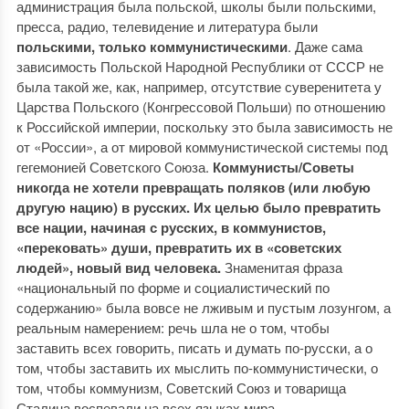
администрация была польской, школы были польскими,
пресса, радио, телевидение и литература были
польскими, только коммунистическими
. Даже сама
зависимость Польской Народной Республики от СССР не
была такой же, как, например, отсутствие суверенитета у
Царства Польского (Конгрессовой Польши) по отношению
к Российской империи, поскольку это была зависимость не
от «России», а от мировой коммунистической системы под
гегемонией Советского Союза.
Коммунисты/Советы
никогда не хотели превращать поляков (или любую
другую нацию) в русских. Их целью было превратить
все нации, начиная с русских, в коммунистов,
«перековать» души, превратить их в «советских
людей», новый вид человека.
Знаменитая фраза
«национальный по форме и социалистический по
содержанию» была вовсе не лживым и пустым лозунгом, а
реальным намерением: речь шла не о том, чтобы
заставить всех говорить, писать и думать по-русски, а о
том, чтобы заставить их мыслить по-коммунистически, о
том, чтобы коммунизм, Советский Союз и товарища
Сталина воспевали на всех языках мира.