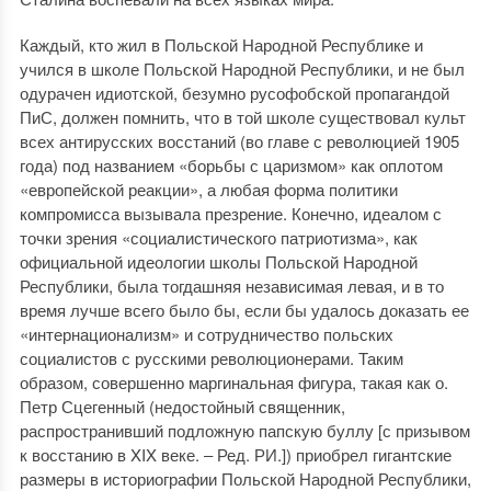
Каждый, кто жил в Польской Народной Республике и
учился в школе Польской Народной Республики, и не был
одурачен идиотской, безумно русофобской пропагандой
ПиС, должен помнить, что в той школе существовал культ
всех антирусских восстаний (во главе с революцией 1905
года) под названием «борьбы с царизмом» как оплотом
«европейской реакции», а любая форма политики
компромисса вызывала презрение. Конечно, идеалом с
точки зрения «социалистического патриотизма», как
официальной идеологии школы Польской Народной
Республики, была тогдашняя независимая левая, и в то
время лучше всего было бы, если бы удалось доказать ее
«интернационализм» и сотрудничество польских
социалистов с русскими революционерами. Таким
образом, совершенно маргинальная фигура, такая как о.
Петр Сцегенный (недостойный священник,
распространивший подложную папскую буллу [с призывом
к восстанию в XIX веке. ‒ Ред. РИ.]) приобрел гигантские
размеры в историографии Польской Народной Республики,