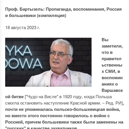
Проф. Бартызель: Пропаганда, воспоминания, Россия
и большевики (компиляция)
18 августа 2023 г.
Вы
заметили,
что в
правител
ьственны
х СМИ, в
воспомин
аниях о
Варшавск
ой битве
["Чудо на Висле" в 1920 году, когда Польша
смогла остановить наступление Красной армии. ‒ Ред. РИ]
,
почти не упоминалась польско-большевицкая война,
но вместо этого постоянно говорилось о войне с
Россией, причем большевики также были заменены на
"русских" в качестве захватчиков.