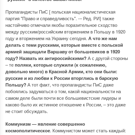
Пропагандисты ПиС [ польская националистическая
партия "Право и справедливость". -‒ Ред. РИ] также
настойчиво отмечали якобы поразительное сходство
между русским/российским вторжением в Польшу в 1920
году и вторжением на Украину сегодня.
А что же нам
делать с теми русскими, которые вместе с польской
армией защищали Варшаву от большевиков в 1920
году? Назвать их антироссийскими?
А с другой стороны
– те
поляки, которые служили (к сожалению,
довольно много) в Красной Армии, кто они были:
русские и из любви к России вторглись в барскую
Польшу?
А тот факт, что пропагандисты ПиС даже
побоялись задуматься о том, какой национальности на
самом деле были почти все большевистские лидеры и
каково было их истинное отношение к России, ‒ это даже
не стоит обсуждать.
Коммунизм — явление совершенно
космополитическое
. Коммунистом может стать каждый: