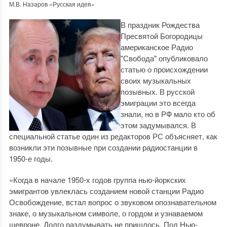
М.В. Назаров «Русская идея»
В праздник Рождества
Пресвятой Богородицы
американское Радио
"Свобода" опубликовало
статью о происхождении
своих музыкальных
позывных. В русской
эмиграции это всегда
знали, но в РФ мало кто об
этом задумывался. В
специальной статье один из редакторов РС объясняет, как
возникли эти позывные при создании радиостанции в
1950-е годы.
«Когда в начале 1950-х годов группа нью-йоркских
эмигрантов увлеклась созданием новой станции Радио
Освобождение, встал вопрос о звуковом опознавательном
знаке, о музыкальном символе, о гордом и узнаваемом
шевроне. Долго раздумывать не пришлось. Под Нью-