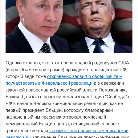
Однако странно, что этот пропагандный радиорупор США
(и при Обаме и при Трампе) враждует с президентом РФ,
который ведь тоже
откровенно заявил о своей мечте ‒
поучаствовать в Февральской революции
: в свержении
законной православной российской власти Помазанника
Божия. Да и кто с почетом легализовал Радио "Свобода" в
РФ в начале Великой криминальной революции, как не
первый президент Ельцин, которому благодарный
назначенный им преемник отгрохал помпезный
мемориальный Ельцин-центр, освящающий славные
грабительские годы
«совместной росийско-американской
революции»
(признание Ельцина на пресс-конференции с