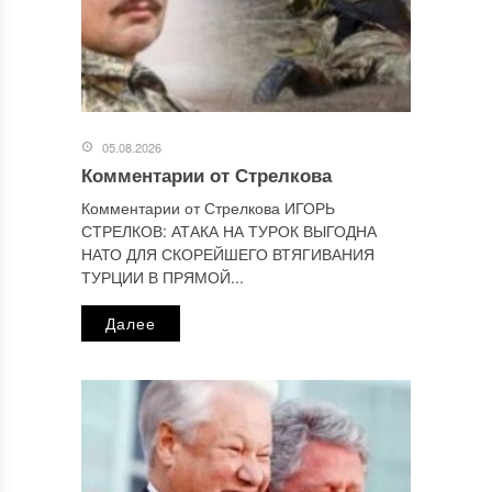
Этот сайт использует Akismet для борьбы со спамом.
Узнайте, как обрабатываются ваши данные комментариев
.
Отправляя сообщение, Вы разрешаете сбор и обработку
персональных данных.
Политика конфиденциальности
.
05.08.2026
Комментарии от Стрелкова
Комментарии от Стрелкова ИГОРЬ
СТРЕЛКОВ: АТАКА НА ТУРОК ВЫГОДНА
НАТО ДЛЯ СКОРЕЙШЕГО ВТЯГИВАНИЯ
ТУРЦИИ В ПРЯМОЙ...
Далее