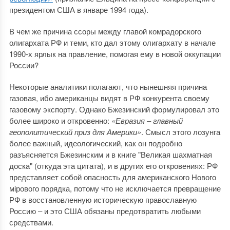
президентом США в январе 1994 года).
В чем же причина ссоры между главой комрадорского
олигархата РФ и теми, кто дал этому олигархату в начале
1990-х ярлык на правление, помогая ему в новой оккупации
России?
Некоторые аналитики полагают, что нынешняя причина
газовая, ибо американцы видят в РФ конкурента своему
газовому экспорту. Однако Бжезинский формулировал это
более широко и откровенно:
«Евразия ‒ главный
геополитический приз для Америки»
. Смысл этого лозунга
более важный, идеологический, как он подробно
разъясняется Бжезинским и в книге "Великая шахматная
доска" (откуда эта цитата), и в других его откровениях: РФ
представляет собой опасность для американского Нового
мiрового порядка, потому что не исключается превращение
РФ в восстановленную историческую православную
Россию ‒ и это США обязаны предотвратить любыми
средствами.