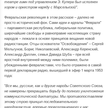
театре гимн под управлением Э. Купера был исполнен
хором и оркестром наряду с Марсельезой"
.
Февральская революция в этом рассказе – далеко не
просто исторический фон. Сами идеи и идеалы "Февраля"
– парламентская республика, либеральная политика,
широчайшие свободы и равноправие населяющих страну
народов – лежали в основе принципов вещания новой
радиостанции. Отцы-основатели "Освобождения" – Сергей
Мельгунов, Борис Николаевский, Александр Керенский,
Александр Даллин, семья Давида Шуба – при всей
яростной внутренней между ними полемике, были
убежденными февралистами, что было отражено в самой
первой декларации радио, вышедшей в эфир 1 марта 1953
года:
"
Все мы, русские, как и другие народы Советского Союза,
не намерены прекращать борьбу до полного уничтожения
коммунистической диктатуры. Мы противопоставляем
этому строю принцип последовательного
народовластия, впервые провозглашенного у нас