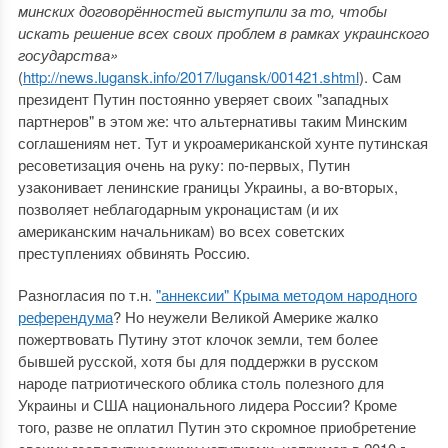
минских договорённостей выступили за то, чтобы
искать решение всех своих проблем в рамках украинского
государства»
(
http://news.lugansk.info/2017/lugansk/001421.shtml
). Сам
президент Путин постоянно уверяет своих "западных
партнеров" в этом же: что альтернативы таким Минским
соглашениям нет. Тут и укроамериканской хунте путинская
ресоветизация очень на руку: по-первых, Путин
узаконивает ленинские границы Украины, а во-вторых,
позволяет неблагодарным укронацистам (и их
американским начальникам) во всех советских
преступлениях обвинять Россию.
Разногласия по т.н.
"аннексии" Крыма методом народного
референдума
? Но неужели Великой Америке жалко
пожертвовать Путину этот клочок земли, тем более
бывшей русской, хотя бы для поддержки в русском
народе патриотического облика столь полезного для
Украины и США национального лидера России? Кроме
того, разве не оплатил Путин это скромное приобретение