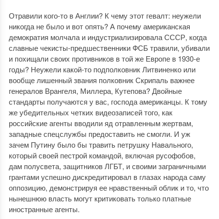
Отравили кого-то в Англии? К чему этот гевалт: неужели
никогда не было и вот опять? А почему американская
демократия молчала и индустриализировала СССР, когда
славные чекисты-предшественники ФСБ травили, убивали
и похищали своих противников в той же Европе в 1930-е
годы? Неужели какой-то подполковник Литвиненко или
вообще лишенный звания полковник Скрипаль важнее
генералов Врангеля, Миллера, Кутепова? Двойные
стандарты получаются у вас, господа американцы. К тому
же убедительных четких видеозаписей того, как
российские агенты вводили яд отравленным жертвам,
западные спецслужбы предоставить не смогли. И уж
зачем Путину было бы травить петрушку Навального,
который своей пестрой командой, включая русофобов,
дам полусвета, защитников ЛГБТ, и своими заграничными
грантами успешно дискредитировал в глазах народа саму
оппозицию, демонстрируя ее нравственный облик и то, что
нынешнюю власть могут критиковать только платные
иностранные агенты.