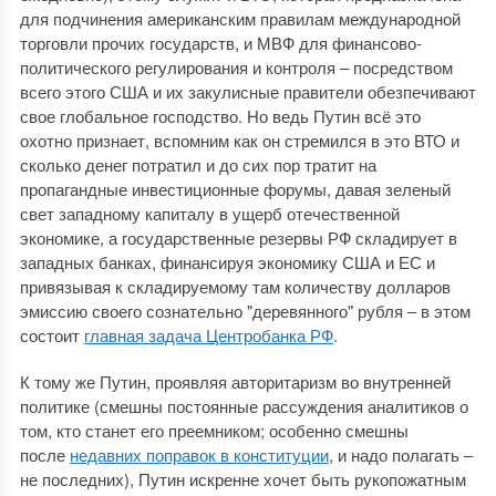
для подчинения американским правилам международной
торговли прочих государств, и МВФ для финансово-
политического регулирования и контроля ‒ посредством
всего этого США и их закулисные правители обезпечивают
свое глобальное господство. Но ведь Путин всё это
охотно признает, вспомним как он стремился в это ВТО и
сколько денег потратил и до сих пор тратит на
пропагандные инвестиционные форумы, давая зеленый
свет западному капиталу в ущерб отечественной
экономике, а государственные резервы РФ складирует в
западных банках, финансируя экономику США и ЕС и
привязывая к складируемому там количеству долларов
эмиссию своего сознательно "деревянного" рубля ‒ в этом
состоит
главная задача Центробанка РФ
.
К тому же Путин, проявляя авторитаризм во внутренней
политике (смешны постоянные рассуждения аналитиков о
том, кто станет его преемником; особенно смешны
после
недавних поправок в конституции
, и надо полагать ‒
не последних), Путин искренне хочет быть рукопожатным