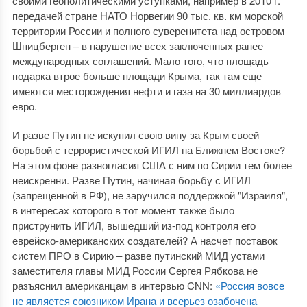
своими геополитическими уступками, например в 2010 г.
передачей стране НАТО Норвегии 90 тыс. кв. км морской
территории России и полного суверенитета над островом
Шпицберген – в нарушение всех заключенных ранее
международных соглашений. Мало того, что площадь
подарка втрое больше площади Крыма, так там еще
имеются месторождения нефти и газа на 30 миллиардов
евро.
И разве Путин не искупил свою вину за Крым своей
борьбой с террористической ИГИЛ на Ближнем Востоке?
На этом фоне разногласия США с ним по Сирии тем более
неискренни. Разве Путин, начиная борьбу с ИГИЛ
(запрещенной в РФ), не заручился поддержкой "Израиля",
в интересах которого в тот момент также было
приструнить ИГИЛ, вышедший из-под контроля его
еврейско-американских создателей? А насчет поставок
cистем ПРО в Сирию ‒ разве путинский МИД уcтами
заместителя главы МИД России Сергея Рябкова не
разъяснил американцам в интервью CNN:
«Россия вовсе
не является союзником Ирана и всерьез озабочена