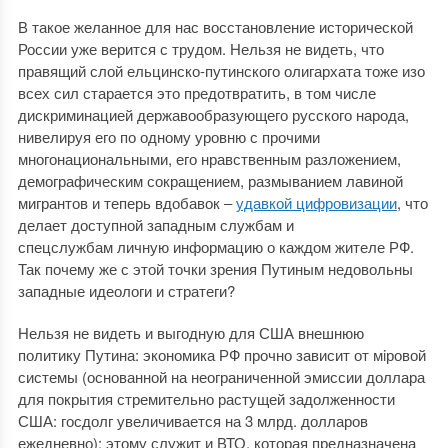
В такое желанное для нас восстановление исторической
России уже верится с трудом. Нельзя не видеть, что
правящий слой ельцинско-путинского олигархата тоже изо
всех сил старается это предотвратить, в том числе
дискриминацией державообразующего русского народа,
нивелируя его по одному уровню с прочими
многонациональными, его нравственным разложением,
демографическим сокращением, размыванием лавиной
мигрантов и теперь вдобавок ‒
удавкой цифровизации
, что
делает доступной западным службам и
спецслужбам личную информацию о каждом жителе РФ.
Так почему же с этой точки зрения Путиным недовольны
западные идеологи и стратеги?
Нельзя не видеть и выгодную для США внешнюю
политику Путина: экономика РФ прочно зависит от мiровой
системы (основанной на неограниченной эмиссии доллара
для покрытия стремительно растущей задолженности
США: госдолг увеличивается на 3 млрд. долларов
ежедневно); этому служит и ВТО, которая предназначена