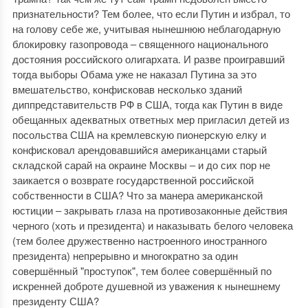
признательности? Тем более, что если Путин и избрал, то
на голову себе же, учитывая нынешнюю неблагодарную
блокировку газопровода ‒ священного национального
достояния российского олигархата. И разве проигравший
тогда выборы Обама уже не наказал Путина за это
вмешательство, конфисковав несколько зданий
диппредставительств РФ в США, тогда как Путин в виде
обещанных адекватных ответных мер пригласил детей из
посольства США на кремлевскую пионерскую елку и
конфисковал арендовавшийся американцами старый
складской сарай на окраине Москвы ‒ и до сих пор не
заикается о возврате государственной российской
собственности в США? Что за манера американской
юстиции ‒ закрывать глаза на противозаконные действия
черного (хоть и президента) и наказывать белого человека
(тем более дружественно настроенного иностранного
президента) непрерывно и многократно за один
совершённый "проступок", тем более совершённый по
искренней доброте душевной из уважения к нынешнему
президенту США?