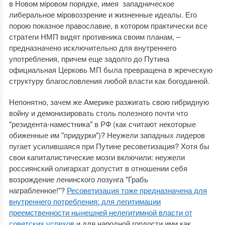
в Новом мiровом порядке, имея западническое
либеральное мiровоззрение и жизненные идеалы. Его
порою показное православие, в котором практически все
стратеги НМП видят противника своим планам, ‒
предназначено исключительно для внутреннего
употребления, причем еще задолго до Путина
официальная Церковь МП была превращена в жреческую
структуру благословления любой власти как богоданной.
Непонятно, зачем же Америке разжигать свою гибридную
войну и демонизировать столь полезного почти что
"резидента-наместника" в РФ (как считают некоторые
обиженные им "придурки")? Неужели западных лидеров
пугает усилившаяся при Путине ресоветизация? Хотя бы
свои капиталистические мозги включили: неужели
россиянский олигархат допустит в отношении себя
возрождение ленинского лозунга "Грабь
награбленное!"?
Ресоветизация тоже предназначена для
внутреннего потребления: для легитимации
преемственности нынешней нелегитимной власти от
советских успехов
и для народной гордости ими как