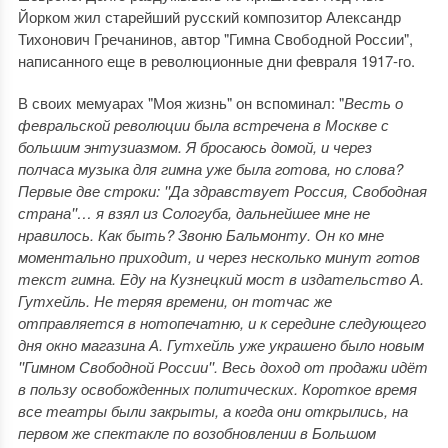
Йорком жил старейший русский композитор Александр
Тихонович Гречанинов, автор "Гимна Свободной России",
написанного еще в революционные дни февраля 1917-го.
В своих мемуарах "Моя жизнь" он вспоминал: "
Весть о
февральской революции была встречена в Москве с
большим энтузиазмом. Я бросаюсь домой, и через
полчаса музыка для гимна уже была готова, но слова?
Первые две строки: ''Да здравствует Россия, Свободная
страна''… я взял из Сологуба, дальнейшее мне не
нравилось. Как быть? Звоню Бальмонту. Он ко мне
моментально приходит, и через несколько минут готов
текст гимна. Еду на Кузнецкий мост в издательство А.
Гутхейль. Не теряя времени, он тотчас же
отправляется в нотопечатню, и к середине следующего
дня окно магазина А. Гутхейль уже украшено было новым
''Гимном Свободной России''. Весь доход от продажи идёт
в пользу освобожденных политических. Короткое время
все театры были закрыты, а когда они открылись, на
первом же спектакле по возобновлении в Большом