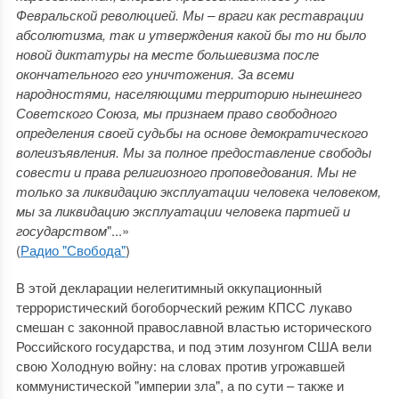
Февральской революцией. Мы – враги как реставрации
абсолютизма, так и утверждения какой бы то ни было
новой диктатуры на месте большевизма после
окончательного его уничтожения. За всеми
народностями, населяющими территорию нынешнего
Советского Союза, мы признаем право свободного
определения своей судьбы на основе демократического
волеизъявления. Мы за полное предоставление свободы
совести и права религиозного проповедования. Мы не
только за ликвидацию эксплуатации человека человеком,
мы за ликвидацию эксплуатации человека партией и
государством
"...»
(
Радио "Свобода"
)
В этой декларации нелегитимный оккупационный
террористический богоборческий режим КПСС лукаво
смешан с законной православной властью исторического
Российского государства, и под этим лозунгом США вели
свою Холодную войну: на словах против угрожавшей
коммунистической "империи зла", а по сути ‒ также и