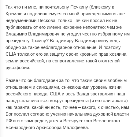
Так что ни мне, ни почтальону Печкину (близкому к
Кремлю и поделившемуся со мной приведенными выше
недоумениями Пескова, только Печкин просил их не
публиковать от его имени) искренне непонятно: чем же
Владимир Владимирович не угодил честно избранному им
президенту Трампу? Владимиру Владимировичу ведь
обидно за такое неблагодарное отношение. И поэтому
США толкают его за защиту своих кровных прав хозяина
земли российской, на сопротивление такой оголтелой
русофобии.
Разве что он благодарен за то, что таким своим злобным
отношением и санкциями, снижающими уровень жизни
российского народа, США и весь Запад заставляют наш
народ сплачиваться вокруг президента (и его олигархата)
как гаранта, какой ни есть, точнее – какого, к счастью, нам
Бог послал согласно учению начальника духовной власти
РФ и его зампредседателя Всеярусского Вселенского
Всенародного Архисобора Малофеева.