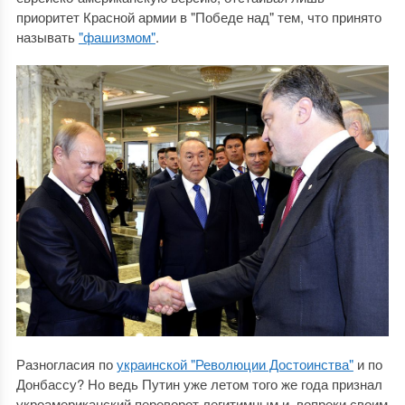
приоритет Красной армии в "Победе над" тем, что принято
называть
"фашизмом"
.
Разногласия по
украинской "Революции Достоинства"
и по
Донбассу? Но ведь Путин уже летом того же года признал
укроамериканский переворот легитимным и, вопреки своим