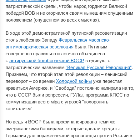
патриотической скрепы, чтобы народ гордился Великой
победой ВОВ и не огорчался своим нынешним опущенным
положением (опущенном во всех смыслах).
В ходе этой демонстративной путинской ресоветизации
столь любезная Западу
Февральская масонско-
антимонархическая революция
была Путиным
совершенно правильно и логично объединена
с
антирусской богоборческой ВОСР
в единую, с
патриотическим названием
"Великая Русская Революция"
.
Признаем, что второй этап этой революции ‒ ленинский
переворот ‒ со времен
Холодной войны
уже перестал
нравиться Америке, и "Свобода" постоянно напирала на то,
что в СССР были репрессии, ГУЛаг, программа КПСС по
коммунизации всего мiра с угрозой "похоронить
капитализм".
Но ведь и ВОСР была профинансирована теми же
американскими банкирами, которые давали кредиты
Германии для пораженческой пропаганды против России в