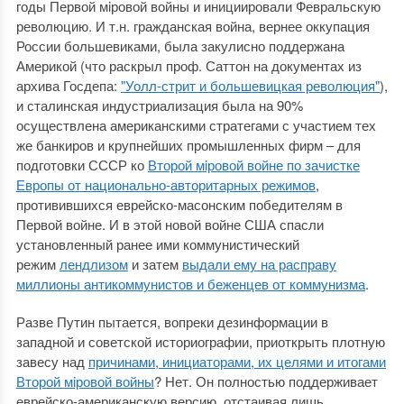
годы Первой мiровой войны и инициировали Февральскую
революцию. И т.н. гражданская война, вернее оккупация
России большевиками, была закулисно поддержана
Америкой (что раскрыл проф. Саттон на документах из
архива Госдепа:
"Уолл-стрит и большевицкая революция"
),
и сталинская индустриализация была на 90%
осуществлена американскими стратегами с участием тех
же банкиров и крупнейших промышленных фирм ‒ для
подготовки СССР ко
Второй мiровой войне по зачистке
Европы от национально-авторитарных режимов
,
противившихся еврейско-масонским победителям в
Первой войне. И в этой новой войне США спасли
установленный ранее ими коммунистический
режим
лендлизом
и затем
выдали ему на расправу
миллионы антикоммунистов и беженцев от коммунизма
.
Разве Путин пытается, вопреки дезинформации в
западной и советской историографии, приоткрыть плотную
завесу над
причинами, инициаторами, их целями и итогами
Второй мiровой войны
? Нет. Он полностью поддерживает
еврейско-американскую версию, отстаивая лишь