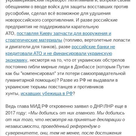
обещаниям о вводе войск для защиты восставших против
русофобии, сделал всё возможное для удушения
новороссийского сопротивления. И разве российские
предприятия не поддерживали карательную
АТО,
поставляя Киеву запчасти для вооружения и
стратегические материалы
(топливо, вертолетные лопасти
и двигатели для танков), разве
российские банки не
кредитовали АТО и не финансировали украинскую
экономику
, несмотря на то, что от украинских обстрелов
постоянно гибли мирные люди в Донбассе (которым Путин
как бы "компенсировал" эти потери самооправдательной
гуманитарной помощью)? Разве из РФ не выдавали в
украинские тюрьмы повстанцев и противников
хунты,
искавших убежища в РФ
?
Ведь глава МИД РФ откровенно заявил о ДНР/ЛНР еще в
2017 году:
«Мы добились от них главного. Мы добились
от них того, что несмотря на принятые декларации о
независимости, проведённый референдум о
суверенитете, они, тем не менее, после достижения