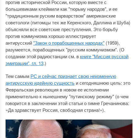
против исторической России, которую вместе с
большевиками клеймили как "тюрьму народов", и ее
"традиционным руским варварством" американские
советологи (питомцы тех же Керенского, Даллина и Шуба)
объясняли все советские преступления. Это борьбу
против коммунизма хорошо иллюстрирует
антирусский
"Закон о порабощенных народах"
(1959),
разумеется, порабощенных "русским коммунизмом". (О
создании этой радиостанции см. в
книге "Миссия русской
эмиграции", гл. 13
.)
Тем самым
РС и сейчас признает свою неизменную
антирусскую идейную сущность
и сегодняшнюю цель: это
Февральская революция в новом ее исполнении
применительно к нынешнему "путинскому режиму" (о чем
говорится в заключении этой статьи о гимне Гречанинова:
«Да здравствует Россия, свободная страна!»).