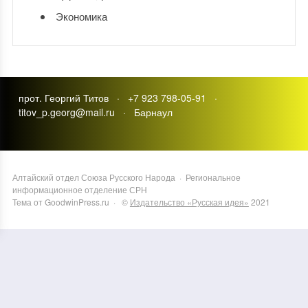
Экономика
прот. Георгий Титов · +7 923 798-05-91 ·
titov_p.georg@mail.ru · Барнаул
Алтайский отдел Союза Русского Народа
·
Региональное
информационное отделение СРН
Тема от GoodwinPress.ru
· ©
Издательство «Русская идея»
2021