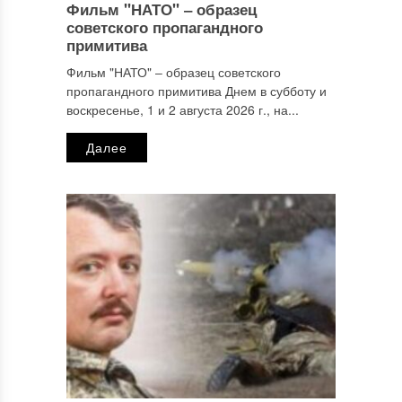
Фильм "НАТО" ‒ образец
Имя
*
советского пропагандного
примитива
Фильм "НАТО" ‒ образец советского
пропагандного примитива Днем в субботу и
Email
*
воскресенье, 1 и 2 августа 2026 г., на...
Далее
Сайт
Этот сайт использует Akismet для борьбы со спамом.
Узнайте, как обрабатываются ваши данные комментариев
.