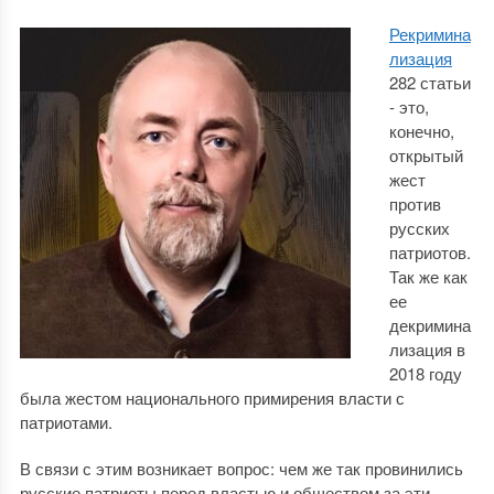
Рекримина
лизация
282 статьи
- это,
конечно,
открытый
жест
против
русских
патриотов.
Так же как
ее
декримина
лизация в
2018 году
была жестом национального примирения власти с
патриотами.
В связи с этим возникает вопрос: чем же так провинились
русские патриоты перед властью и обществом за эти