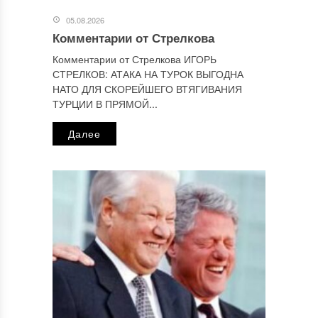
Отправляя сообщение, Вы разрешаете сбор и обработку
персональных данных.
Политика конфиденциальности
.
05.08.2026
Комментарии от Стрелкова
Комментарии от Стрелкова ИГОРЬ
СТРЕЛКОВ: АТАКА НА ТУРОК ВЫГОДНА
НАТО ДЛЯ СКОРЕЙШЕГО ВТЯГИВАНИЯ
ТУРЦИИ В ПРЯМОЙ...
Далее