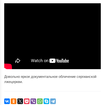
Довольно яркое документальное обличение сергианской
лжецеркви.