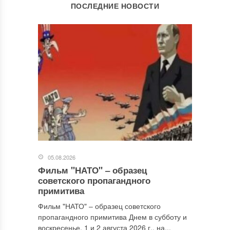
ОСТАВИТЬ КОММЕНТАРИЙ
ПОСЛЕДНИЕ НОВОСТИ
Ваш адрес email не будет опубликован.
Обязательные поля
помечены
*
Комментарий
*
05.08.2026
Фильм "НАТО" ‒ образец
Имя
*
советского пропагандного
примитива
Фильм "НАТО" ‒ образец советского
пропагандного примитива Днем в субботу и
Email
*
воскресенье, 1 и 2 августа 2026 г., на...