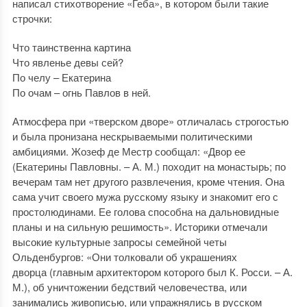
написал стихотворение «Геба», в котором были такие
строчки:
Что таинственна картина
Что явленье девы сей?
По челу – Екатерина
По очам – огнь Павлов в ней.
Атмосфера при «тверском дворе» отличалась строгостью
и была пронизана нескрываемыми политическими
амбициями. Жозеф де Местр сообщал: «Двор ее
(Екатерины Павловны. – А. М.) походит на монастырь; по
вечерам там нет другого развлечения, кроме чтения. Она
сама учит своего мужа русскому языку и знакомит его с
простолюдинами. Ее голова способна на дальновидные
планы и на сильную решимость». Историки отмечали
высокие культурные запросы семейной четы
Ольденбургов: «Они толковали об украшениях
дворца (главным архитектором которого был К. Росси. – А.
М.), об уничтожении бедствий человечества, или
занимались живописью, или упражнялись в русском