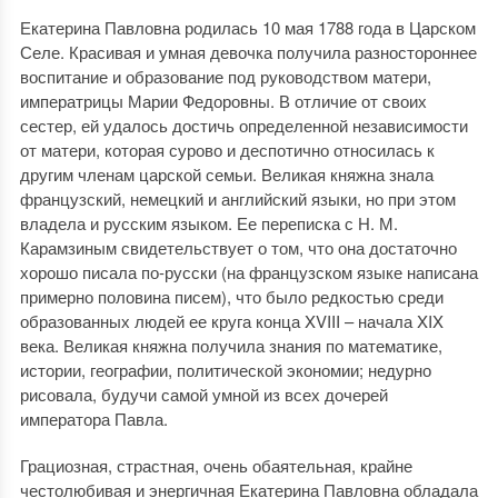
Екатерина Павловна родилась 10 мая 1788 года в Царском
Селе. Красивая и умная девочка получила разностороннее
воспитание и образование под руководством матери,
императрицы Марии Федоровны. В отличие от своих
сестер, ей удалось достичь определенной независимости
от матери, которая сурово и деспотично относилась к
другим членам царской семьи. Великая княжна знала
французский, немецкий и английский языки, но при этом
владела и русским языком. Ее переписка с Н. М.
Карамзиным свидетельствует о том, что она достаточно
хорошо писала по-русски (на французском языке написана
примерно половина писем), что было редкостью среди
образованных людей ее круга конца XVIII – начала XIX
века. Великая княжна получила знания по математике,
истории, географии, политической экономии; недурно
рисовала, будучи самой умной из всех дочерей
императора Павла.
Грациозная, страстная, очень обаятельная, крайне
честолюбивая и энергичная Екатерина Павловна обладала