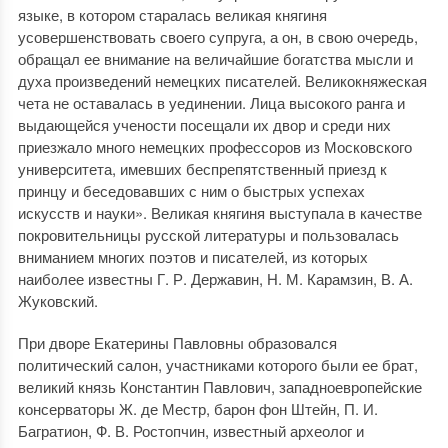
языке, в котором старалась великая княгиня
усовершенствовать своего супруга, а он, в свою очередь,
обращал ее внимание на величайшие богатства мысли и
духа произведений немецких писателей. Великокняжеская
чета не оставалась в уединении. Лица высокого ранга и
выдающейся учености посещали их двор и среди них
приезжало много немецких профессоров из Московского
университета, имевших беспрепятственный приезд к
принцу и беседовавших с ним о быстрых успехах
искусств и науки». Великая княгиня выступала в качестве
покровительницы русской литературы и пользовалась
вниманием многих поэтов и писателей, из которых
наиболее известны Г. Р. Державин, Н. М. Карамзин, В. А.
Жуковский.
При дворе Екатерины Павловны образовался
политический салон, участниками которого были ее брат,
великий князь Константин Павлович, западноевропейские
консерваторы Ж. де Местр, барон фон Штейн, П. И.
Багратион, Ф. В. Ростопчин, известный археолог и