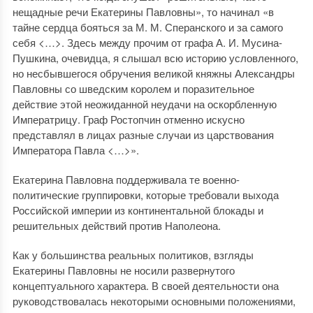
нещадные речи Екатерины Павловны», то начинал «в
тайне сердца бояться за М. М. Сперанского и за самого
себя <…>. Здесь между прочим от графа А. И. Мусина-
Пушкина, очевидца, я слышал всю историю условленного,
но несбывшегося обручения великой княжны Александры
Павловны со шведским королем и поразительное
действие этой неожиданной неудачи на оскорбленную
Императрицу. Граф Ростопчин отменно искусно
представлял в лицах разные случаи из царствования
Императора Павла <…>».
Екатерина Павловна поддерживала те военно-
политические группировки, которые требовали выхода
Российской империи из континентальной блокады и
решительных действий против Наполеона.
Как у большинства реальных политиков, взгляды
Екатерины Павловны не носили развернутого
концептуального характера. В своей деятельности она
руководствовалась некоторыми основными положениями,