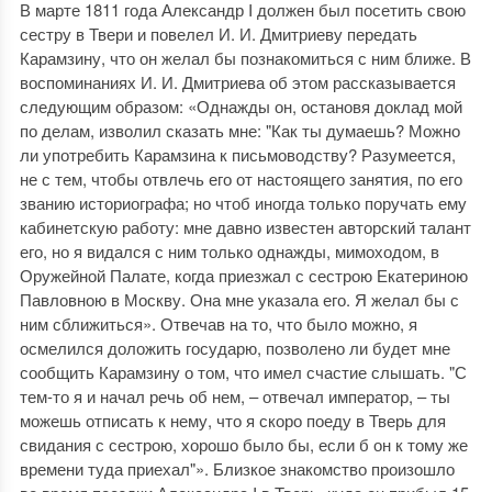
В марте 1811 года Александр I должен был посетить свою
сестру в Твери и повелел И. И. Дмитриеву передать
Карамзину, что он желал бы познакомиться с ним ближе. В
воспоминаниях И. И. Дмитриева об этом рассказывается
следующим образом: «Однажды он, остановя доклад мой
по делам, изволил сказать мне: "Как ты думаешь? Можно
ли употребить Карамзина к письмоводству? Разумеется,
не с тем, чтобы отвлечь его от настоящего занятия, по его
званию историографа; но чтоб иногда только поручать ему
кабинетскую работу: мне давно известен авторский талант
его, но я видался с ним только однажды, мимоходом, в
Оружейной Палате, когда приезжал с сестрою Екатериною
Павловною в Москву. Она мне указала его. Я желал бы с
ним сближиться». Отвечав на то, что было можно, я
осмелился доложить государю, позволено ли будет мне
сообщить Карамзину о том, что имел счастие слышать. "С
тем-то я и начал речь об нем, – отвечал император, – ты
можешь отписать к нему, что я скоро поеду в Тверь для
свидания с сестрою, хорошо было бы, если б он к тому же
времени туда приехал"». Близкое знакомство произошло