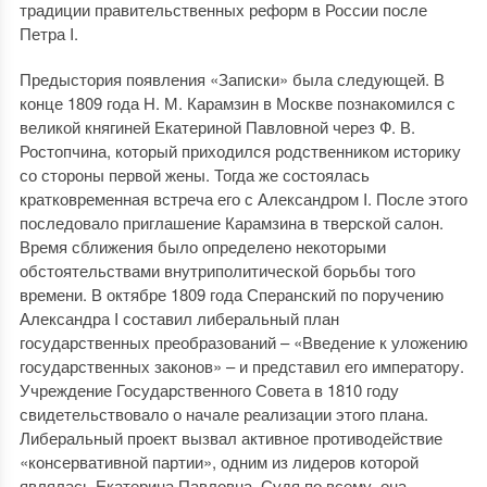
традиции правительственных реформ в России после
Петра I.
Предыстория появления «Записки» была следующей. В
конце 1809 года Н. М. Карамзин в Москве познакомился с
великой княгиней Екатериной Павловной через Ф. В.
Ростопчина, который приходился родственником историку
со стороны первой жены. Тогда же состоялась
кратковременная встреча его с Александром I. После этого
последовало приглашение Карамзина в тверской салон.
Время сближения было определено некоторыми
обстоятельствами внутриполитической борьбы того
времени. В октябре 1809 года Сперанский по поручению
Александра I составил либеральный план
государственных преобразований – «Введение к уложению
государственных законов» – и представил его императору.
Учреждение Государственного Совета в 1810 году
свидетельствовало о начале реализации этого плана.
Либеральный проект вызвал активное противодействие
«консервативной партии», одним из лидеров которой
являлась Екатерина Павловна. Судя по всему, она