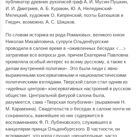
публикатор древних рукописей граф А. И. Мусин-Пушкин,
И. И. Дмитриев, А. Б. Куракин, Ю. А. Нелединский-
Мелецкий, художник О. Кипренский, поэты Батюшков и
Гнедич, возможно, А. С. Шишков.
По словам историка из рода Романовых, великого князя
Николая Михайловича, супруги Ольденбургские
проводили в салоне время в «оживленных беседах <…>
затрагивая все вопросы дня, причем Екатерина Павловна
проявляла особый интерес ко всему русскому, а также к
делам внутренней политики». Это были люди с явно
выраженными консервативными и националистическими
политическими взглядами. Тверской салон стал одним из
«идейных центров» консервативных настроений в русском
обществе. Центральной фигурой салона была,
разумеется, сама «Тверская полубогиня» (выражение Н.
М. Карамзина). Свидетельств о беседах в салоне почти не
сохранилось, важнейшее из них содержится в
воспоминаниях Ф. П. Лубяновского, служившего в
канцелярии принца Ольденбургского. В частности, он
вспоминает, что когда слушал «решительные, часто