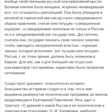
вообще свойственными русской консервативной мысли.
Великая княгиня была женщина, искренно ненавидевшая
все, что отзывалось революцией. Она была убеждена в
великой исторической миссии русского самодержавного
образа правления, считая конституцию «совершенным
вздором», а самодержавие полезным не только в России,
но и в западноевропейских государствах. Достаточно,
считала она, государю показать свою личную энергию,
чтобы завладеть неограниченной властью: «хорошие
законы, которые исполняют, вот лучшая конституция».
Россия, с ее точки зрения, должна быть гегемоном в
Европе. Для нее, как и для большей части русских
консерваторов того времени, характерно было неприятие
галломании.
Существует документ, относительно которого
большинство историков сходится в том, что в нем
выражена развернутая политическая программа, во многом
разделявшаяся Екатериной Павловной. Речь идет о
трактате «О древней и новой России в ее политическом и
гражданском отношении» Н. М. Карамзина, наиболее