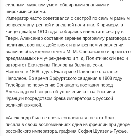
сильным, мужским умом, обширными знаниями и
широкими связями.
Император часто советовался с сестрой по самым разным
вопросам внутренней и внешней политики. К примеру, в
конце декабря 1810 года, собираясь навестить сестру в
Твери, Александр составил заранее программу разговора о
политике, военных действиях и внутреннем управлении,
включая обсуждение отчета М. М. Сперанского и проекта о
предлагаемых им учреждениях и т. д. Политический вес и
авторитет Екатерины Павловны были высоки.
Наконец, в 1808 году к Екатерине Павловне сватался
Наполеон. Во время Эрфуртского свидания в 1808 году
Талейран по поручению Бонапарта поставил перед
Александром I вопрос об упрочении союза России и
Франции посредством брака императора с русской
великой княжной.
«Александр был не прочь согласиться на этот брак, –
писала в своих воспоминаниях одна из фрейлин при дворе
российского императора, графиня София Шуазель-Гуфье,