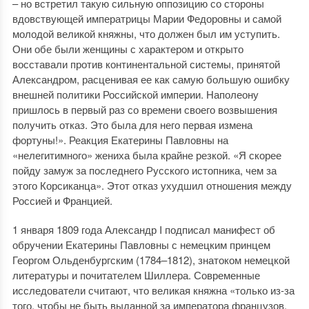
– но встретил такую сильную оппозицию со стороны
вдовствующей императрицы Марии Федоровны и самой
молодой великой княжны, что должен был им уступить.
Они обе были женщины с характером и открыто
восставали против континентальной системы, принятой
Александром, расценивая ее как самую большую ошибку
внешней политики Российской империи. Наполеону
пришлось в первый раз со времени своего возвышения
получить отказ. Это была для него первая измена
фортуны!». Реакция Екатерины Павловны на
«нелегитимного» жениха была крайне резкой. «Я скорее
пойду замуж за последнего Русского истопника, чем за
этого Корсиканца». Этот отказ ухудшил отношения между
Россией и Францией.
1 января 1809 года Александр I подписал манифест об
обручении Екатерины Павловны с немецким принцем
Георгом Ольденбургским (1784–1812), знатоком немецкой
литературы и почитателем Шиллера. Современные
исследователи считают, что великая княжна «только из-за
того, чтобы не быть выданной за императора французов,