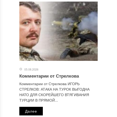
Сайт
Этот сайт использует Akismet для борьбы со спамом.
Узнайте, как обрабатываются ваши данные комментариев
.
Отправляя сообщение, Вы разрешаете сбор и обработку
персональных данных.
Политика конфиденциальности
.
05.08.2026
Комментарии от Стрелкова
Комментарии от Стрелкова ИГОРЬ
СТРЕЛКОВ: АТАКА НА ТУРОК ВЫГОДНА
НАТО ДЛЯ СКОРЕЙШЕГО ВТЯГИВАНИЯ
ТУРЦИИ В ПРЯМОЙ...
Далее