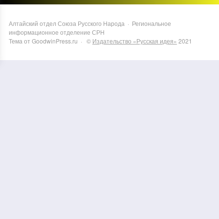
Алтайский отдел Союза Русского Народа
·
Региональное
информационное отделение СРН
Тема от GoodwinPress.ru
· ©
Издательство «Русская идея»
2021