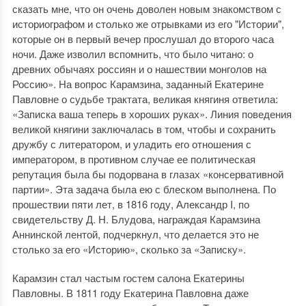
сказать мне, что он очень доволен новым знакомством с
историографом и столько же отрывками из его "Истории",
которые он в первый вечер прослушал до второго часа
ночи. Даже изволил вспомнить, что было читано: о
древних обычаях россиян и о нашествии монголов на
Россию». На вопрос Карамзина, заданный Екатерине
Павловне о судьбе трактата, великая княгиня ответила:
«Записка ваша теперь в хороших руках». Линия поведения
великой княгини заключалась в том, чтобы и сохранить
дружбу с литератором, и уладить его отношения с
императором, в противном случае ее политическая
репутация была бы подорвана в глазах «консервативной
партии». Эта задача была ею с блеском выполнена. По
прошествии пяти лет, в 1816 году, Александр I, по
свидетельству Д. Н. Блудова, награждая Карамзина
Аннинской лентой, подчеркнул, что делается это не
столько за его «Историю», сколько за «Записку».
Карамзин стал частым гостем салона Екатерины
Павловны. В 1811 году Екатерина Павловна даже