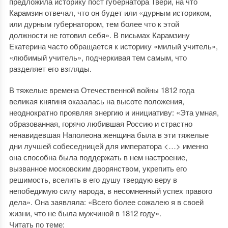
предложила историку пост губернатора Твери, на что
Карамзин отвечал, что он будет или «дурным историком,
или дурным губернатором, тем более что к этой
должности не готовил себя». В письмах Карамзину
Екатерина часто обращается к историку «милый учитель»,
«любимый учитель», подчеркивая тем самым, что
разделяет его взгляды.
В тяжелые времена Отечественной войны 1812 года
великая княгиня оказалась на высоте положения,
неоднократно проявляя энергию и инициативу: «Эта умная,
образованная, горячо любившая Россию и страстно
ненавидевшая Наполеона женщина была в эти тяжелые
дни лучшей собеседницей для императора <…> именно
она способна была поддержать в нем настроение,
вызванное московским дворянством, укрепить его
решимость, вселить в его душу твердую веру в
непобедимую силу народа, в несомненный успех правого
дела». Она заявляла: «Всего более сожалею я в своей
жизни, что не была мужчиной в 1812 году».
Читать по теме: