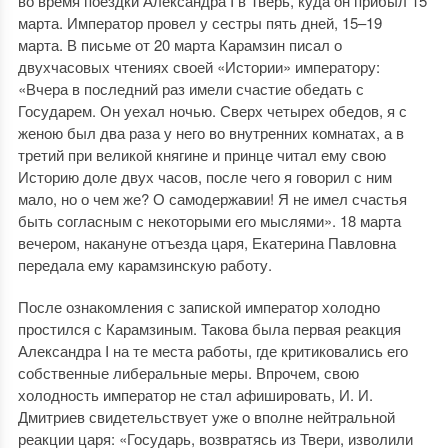
во время поездки Александра I в Тверь, куда он прибыл 15
марта. Император провел у сестры пять дней, 15–19
марта. В письме от 20 марта Карамзин писал о
двухчасовых чтениях своей «Истории» императору:
«Вчера в последний раз имели счастие обедать с
Государем. Он уехал ночью. Сверх четырех обедов, я с
женою был два раза у него во внутренних комнатах, а в
третий при великой княгине и принце читал ему свою
Историю доле двух часов, после чего я говорил с ним
мало, но о чем же? О самодержавии! Я не имел счастья
быть согласным с некоторыми его мыслями». 18 марта
вечером, накануне отъезда царя, Екатерина Павловна
передала ему карамзинскую работу.
После ознакомления с запиской император холодно
простился с Карамзиным. Такова была первая реакция
Александра I на те места работы, где критиковались его
собственные либеральные меры. Впрочем, свою
холодность император не стал афишировать, И. И.
Дмитриев свидетельствует уже о вполне нейтральной
реакции царя: «Государь, возвратясь из Твери, изволили