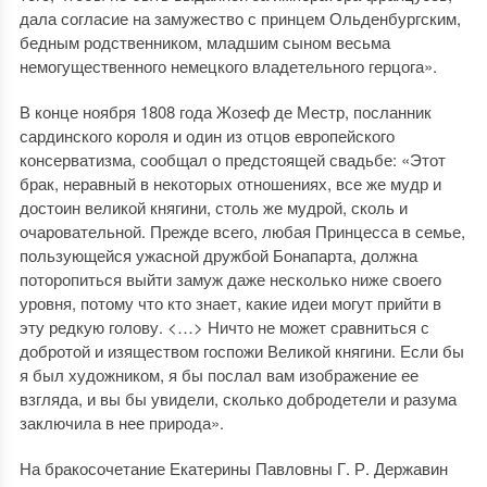
дала согласие на замужество с принцем Ольденбургским,
бедным родственником, младшим сыном весьма
немогущественного немецкого владетельного герцога».
В конце ноября 1808 года Жозеф де Местр, посланник
сардинского короля и один из отцов европейского
консерватизма, сообщал о предстоящей свадьбе: «Этот
брак, неравный в некоторых отношениях, все же мудр и
достоин великой княгини, столь же мудрой, сколь и
очаровательной. Прежде всего, любая Принцесса в семье,
пользующейся ужасной дружбой Бонапарта, должна
поторопиться выйти замуж даже несколько ниже своего
уровня, потому что кто знает, какие идеи могут прийти в
эту редкую голову. <…> Ничто не может сравниться с
добротой и изяществом госпожи Великой княгини. Если бы
я был художником, я бы послал вам изображение ее
взгляда, и вы бы увидели, сколько добродетели и разума
заключила в нее природа».
На бракосочетание Екатерины Павловны Г. Р. Державин