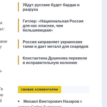
Уйдут русские будет бардак и
разруха
Гитлер: «Национальная Россия
 а
для нас опаснее, чем
ал:
большевицкая»
твое
Россия заправляет украинские
танки и дает металл для снарядов
?
Константина Душенова перевели
в исправительную колонию
о-
Те
СВЕЖИЕ КОММЕНТАРИИ
ые
й
Михаил Викторович Назаров
к
,
записи
Собор Бутовских