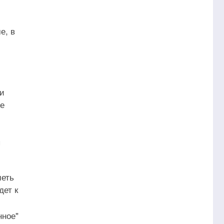
е, в
ли
не
я
меть
дет к
нное"