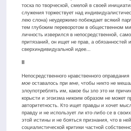
тоска по творческой, смелой в своей инициат
служения торжествует над индивидуалистичес
лею слона) неудержимо побеждает всякий парл
тем глубоким переворотом в общественном мир
личность изверился в непосредственной, сам
притязаний, он ищет не прав, а обязанностей
сверхиндивидуальной идее...
II
Непосредственного нравственного оправдания 
оставалось при
, чтобы никто не меш
мое
мне
злоупотреблять им, какое бы зло это ни причи
корысти и эгоизма никоим образом не может 
авторитетность. Кто ищет правды и хочет мысл
правду и не использует ли кто-либо се в своих
этой истины и не бояться признания, что в не
социалистической критики частной собственно