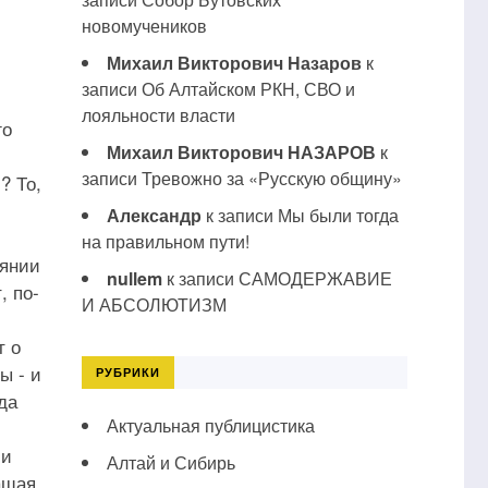
новомучеников
Михаил Викторович Назаров
к
записи
Об Алтайском РКН, СВО и
лояльности власти
го
Михаил Викторович НАЗАРОВ
к
записи
Тревожно за «Русскую общину»
? То,
Александр
к записи
Мы были тогда
на правильном пути!
оянии
nullem
к записи
САМОДЕРЖАВИЕ
, по-
И АБСОЛЮТИЗМ
т о
ы - и
РУБРИКИ
да
Актуальная публицистика
 и
Алтай и Сибирь
ащая