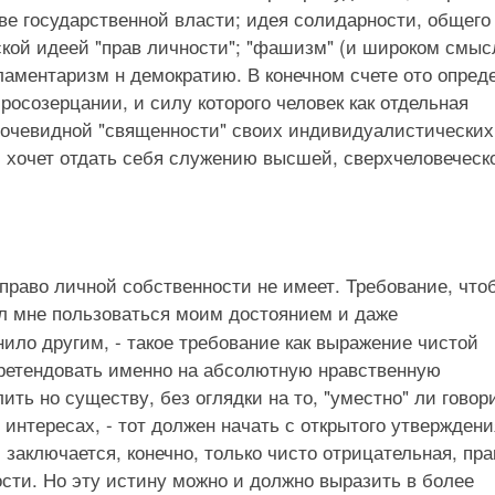
иве государственной власти; идея солидарности, общего
кой идеей "прав личности"; "фашизм" (и широком смыс
аментаризм н демократию. В конечном счете ото опред
осозерцании, и силу которого человек как отдельная
оочевидной "священности" своих индивидуалистических
 и хочет отдать себя служению высшей, сверхчеловеческ
право личной собственности не имеет. Требование, что
ал мне пользоваться моим достоянием и даже
нило другим, - такое требование как выражение чистой
претендовать именно на абсолютную нравственную
ить но существу, без оглядки на то, "уместно" ли говор
 интересах, - тот должен начать с открытого утверждени
й заключается, конечно, только чисто отрицательная, пр
сти. Но эту истину можно и должно выразить в более