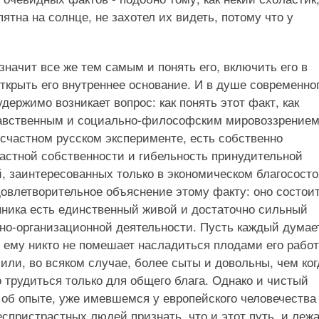
ятна на солнце, не захотел их видеть, потому что у
начит все же тем самым и понять его, включить его в
ткрыть его внутреннее основание. И в душе современно
удержимо возникает вопрос: как понять этот факт, как
равственным и социально-философским мировоззрением
счастном русском эксперименте, есть собственно
астной собственности и гибельность принудительной
, заинтересованных только в экономическом благосост
удовлетворительное объяснение этому факту: оно состоит
нника есть единственный живой и достаточно сильный
но-организационной деятельности. Пусть каждый думае
о ему никто не помешает насладиться плодами его работ
 или, во всяком случае, более сыты и довольны, чем ког
 трудиться только для общего блага. Однако и чистый
 об опыте, уже имевшемся у европейского человечества
спристрастных людей признать, что и этот путь, и леж