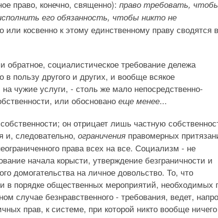
ное право, конечно, священно):
право требовать, чтоб
сполнить его обязанность, чтобы никто не
о или косвенно к этому единственному праву сводятся 
 и обратное, социалистическое требование дележа
 в пользу другого и других, и вообще всякое
 на чужие услуги, - столь же мало непосредственно-
собственности, или обосновано
...
еще менее
собственности; он отрицает лишь частную собственнос
я и, следовательно,
правомерных притязан
ограничения
еограниченного права всех на все. Социализм - не
ование начала корысти, утверждение безграничности и
го домогательства на личное довольство. То, что
ии в порядке общественных мероприятий, необходимых 
ном случае безнравственного - требования, ведет, напро
ных прав, к системе, при которой никто вообще ничего