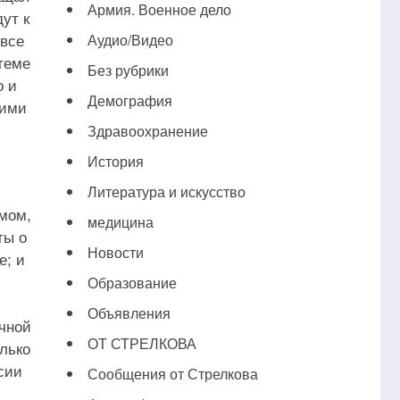
Армия. Военное дело
ут к
 все
Аудио/Видео
теме
Без рубрики
о и
Демография
оими
Здравоохранение
История
Литература и искусство
змом,
медицина
ты о
Новости
е; и
Образование
Объявления
чной
ОТ СТРЕЛКОВА
олько
сии
Сообщения от Стрелкова