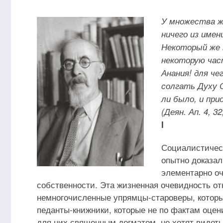
У множества же
ничего из имен
Некоторый же м
некоторую част
Анания! для ч
солгать Духу 
ли было, и при
(Деян. Ап. 4, 32;
I
Социалистическ
опытно доказал
элементарно оч
собственности. Эта жизненная очевидность от
немногочисленные упрямцы-староверы, которы
педанты-книжники, которые не по фактам оцени
для них священным догматом, не хотят видеть 