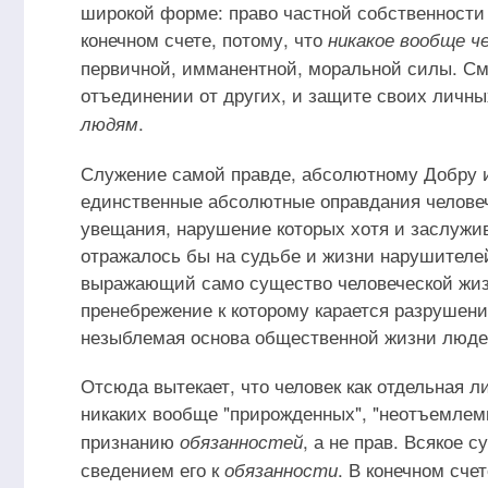
широкой форме: право частной собственности 
конечном счете, потому, что
никакое вообще ч
первичной, имманентной, моральной силы. Смы
отъединении от других, и защите своих личны
.
людям
Служение самой правде, абсолютному Добру 
единственные абсолютные оправдания человеч
увещания, нарушение которых хотя и заслужив
отражалось бы на судьбе и жизни нарушителей
выражающий само существо человеческой жиз
пренебрежение к которому карается разрушени
незыблемая основа общественной жизни люде
Отсюда вытекает, что человек как отдельная л
никаких вообще "прирожденных", "неотъемлем
признанию
, а не прав. Всякое 
обязанностей
сведением его к
. В конечном сче
обязанности