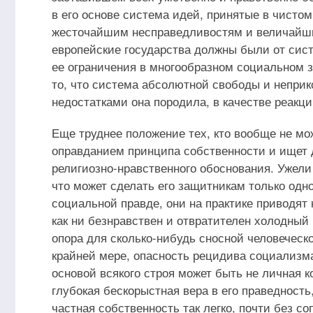
в его основе система идей, принятые в чистом
жесточайшим несправедливостям и величайши
европейские государства должны были от сис
ее ограничения в многообразном социальном з
то, что система абсолютной свободы и неприк
недостатками она породила, в качестве реакц
Еще труднее положение тех, кто вообще не м
оправданием принципа собственности и ищет д
религиозно-нравственного обоснования. Ужели
что может сделать его защитникам только одн
социальной правде, они на практике приводят 
как ни безнравствен и отвратителен холодный
опора для сколько-нибудь сносной человеческо
крайней мере, опасность рецидива социализм
основой всякого строя может быть не личная к
глубокая бескорыстная вера в его праведность
частная собственность так легко, почти без 