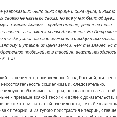
 уверовавших было одно сердце и одна душа; и никто
ия своего не называл своим, но все у них было общее...
уж, именем Анания... продав имение, утаил из цены...
ь принес и положил к ногам Апостолов. Но Петр сказ
его ты допустил сатане вложить в сердце твое мысль
Святому и утаить из цены земли. Чем ты владел, нс 
обретенное продажей не в твоей ли власти находилось
 5, 1-4)
ий эксперимент, произведенный над Россией, жизненн
 несостоятельность социализма и, следовательно,
евидную необходимость строя, основанного на частной
ныне - превыше всякой теории и всяких доказательств. 
е не хотят признать этой очевидности, суть безнадежн
вают теории, а из тупого пристрастия к теории, ставше
очевидных фактов - подобно тому, как некий схоластик