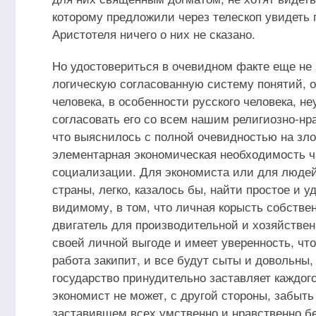
которому предложили через телескоп увидеть п
Аристотеля ничего о них не сказано.
Но удостовериться в очевидном факте еще не з
логическую согласованную систему понятий, о
человека, в особенности русского человека, не
согласовать его со всем нашим религиозно-н
что выяснилось с полной очевидностью на зло
элементарная экономическая необходимость ч
социализации. Для экономиста или для людей
страны, легко, казалось бы, найти простое и 
видимому, в том, что личная корысть собстве
двигатель для производительной и хозяйствен
своей личной выгоде и имеет уверенность, чт
работа закипит, и все будут сыты и довольны,
государство принудительно заставляет каждого
экономист не может, с другой стороны, забыть
заставившем всех умственно и нравственно бе