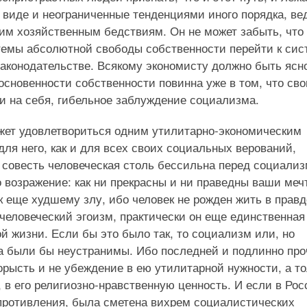
 виде и неограниченные тенденциями иного порядка, вед
м хозяйственным бедствиям. Он не может забыть, что
темы абсолютной свободы собственности перейти к сис
аконодательстве. Всякому экономисту должно быть ясн
основенности собственности повинна уже в том, что св
ии на себя, гибельное заблуждение социализма.
ожет удовлетвориться одним утилитарно-экономическим
ля него, как и для всех своих социальных верований,
 совесть человеческая столь бессильна перед социали
о возражение: как ни прекрасны и ни праведны ваши меч
к еще худшему злу, ибо человек не рожден жить в правд
 человеческий эгоизм, практически он еще единственная
й жизни. Если бы это было так, то социализм или, но
а были бы неустранимы. Ибо последней и подлинно про
орысть и не убеждение в ею утилитарной нужности, а т
, в его религиозно-нравственную ценность. И если в Рос
сопротивления, была сметена вихрем социалистических