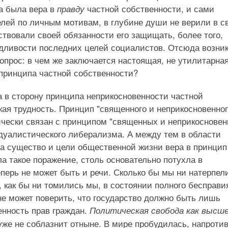
ба была вера в
частной собственности, и сами
правду
елей по личным мотивам, в глубине души не верили в с
вствовали своей обязанности его защищать, более того,
дливости последних целей социалистов. Отсюда возник
прос: в чем же заключается настоящая, не утилитарная
 принципа частной собственности?
 в сторону принципа неприкосновенности частной
кая трудность. Принцип "священного и неприкосновенно
ически связан с принципом "священных и неприкоснове
идуалистического либерализма. А между тем в области
на существо и цели общественной жизни вера в принцип
 такое поражение, столь основательно потухла в
еперь не может быть и речи. Сколько бы мы ни натерпел
 как бы ни томились мы, в состоянии полного бесправия
не может поверить, что государство должно быть лишь
нность прав граждан.
Политическая свобода как высше
уже не соблазнит отныне. В мире пробудилась, напротив