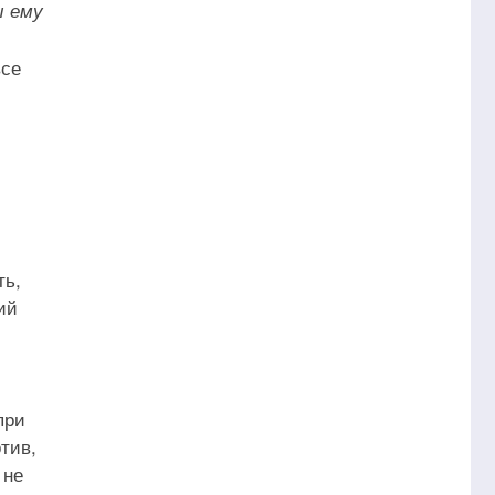
ы ему
все
ть,
ий
при
тив,
 не