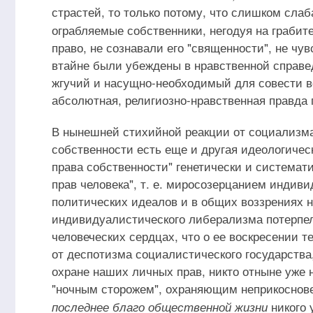
страстей, то только потому, что слишком сла
ограбляемые собственники, негодуя на грабит
право, не сознавали его "священности", не чу
втайне были убеждены в нравственной справе
жгучий и насущно-необходимый для совести во
абсолютная, религиозно-нравственная правда
В нынешней стихийной реакции от социализма
собственности есть еще и другая идеологичес
права собственности" генетически и системат
прав человека", т. е. миросозерцанием индив
политических идеалов и в общих воззрениях 
индивидуалистического либерализма потерпела
человеческих сердцах, что о ее воскресении т
от деспотизма социалистического государства,
охране наших личных прав, никто отныне уже 
"ночным сторожем", охраняющим неприкоснове
никого 
последнее благо общественной жизни