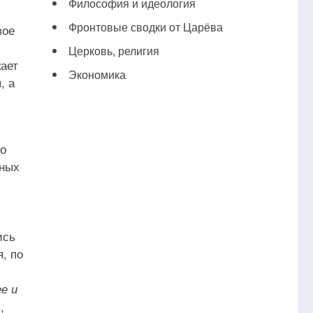
Философия и идеология
Фронтовые сводки от Царёва
вое
Церковь, религия
ает
Экономика
, а
го
нных
ись
, по
е и
,