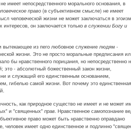
не имеет непосредственного морального основания, в
(в субъективном смысле) не имеет
еловеческое право
сл человеческой жизни не может заключаться в эгоизм
х интересов, он заключается только
в служении Богу и
и вытекающее из пего любовное служение людям -
еской жизни. Это не просто моральные предписания и
ало бы нравственного порицания, но непосредственно 
; это - абсолютный божественный закон жизни,
ни и служащий его единственным основанием,
ем, гибелью самой жизни. Вот почему это единственна
й.
ичность, как природное существо не имеет и не может и
ых" и "священных"
. Нравственное самопознание ве
прав
субъективное право может быть нравственно оправдано
те, человек имеет одно единственное и подлинно "свяще