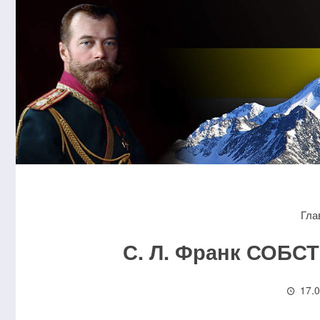
Гла
С. Л. Франк СОБ
17.