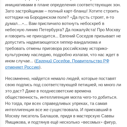
инициативами в плане определения соответствующих зон.
Зато застройщикам – полный карт-бланш! Хотите строить
коттеджи на Бородинском поле? «Да пусть строят, я-то
думал…»... Вам приспичило воткнуть небоскреб в
небесную линию Петербурга? Да пожалуйста! Про Москву
и говорить не приходится... Евгений Соседов призывает не
допустить надвигающегося гиппер-вандализма и
требовать отмены приговора российскому историко-
культурному наследию, подробно излагая, что нас ждет в
ином случае... (
Евгений Соседов
. Правительство РФ
отменяет Россию
).
Несомненно, найдется немало людей, которые поставят
свою подпись под соответствующей петицией, но много ли
это даст? Даже в позднесоветские времена
общественность, интеллигенция могла чего-то добиться.
Но тогда, при всех справедливых упреках, та самая
интеллигенция все же существовала. И приехавший в
Москву писатель Балашов, придя в мастерскую Саввы
Ямщикова, и подтянув ещё несколько «весомых» фигур,