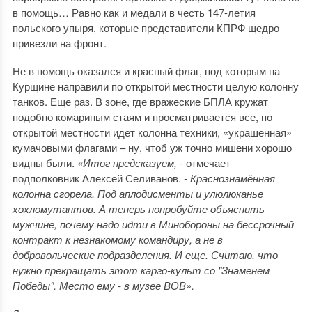
в помощь… Равно как и медали в честь 147-летия
польского упыря, которые представители КПРФ щедро
привезли на фронт.
Не в помощь оказался и красный флаг, под которым на
Курщине направили по открытой местности целую колонну
танков. Еще раз. В зоне, где вражеские БПЛА кружат
подобно комариным стаям и просматривается все, по
открытой местности идет колонна техники, «украшенная»
кумачовыми флагами – ну, чтоб уж точно мишени хорошо
видны были.
«Итог предсказуем, -
отмечает
подполковник Алексей Селиванов.
- Краснознамённая
колонна сгорела. Под аплодисменты и улюлюканье
хохломутантов. А теперь попробуйте объяснить
мужчине, почему надо идти в Минобороны на бессрочный
контракт к незнакомому командиру, а не в
добровольческие подразделения. И еще. Считаю, что
нужно прекращать этот карго-культ со "Знаменем
Победы". Место ему - в музее ВОВ».