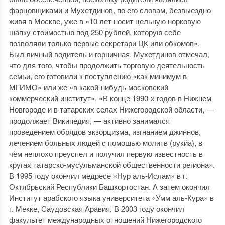
фарцовщиками и Мухетдинов, по его словам, безвыездно
живя в Москве, уже в «10 лет носит цельную норковую
шапку стоимостью под 250 рублей, которую себе
позволяли только первые секретари ЦК или обкомов».
Был личный водитель и горничная. Мухетдинов отмечал,
что для того, чтобы продолжить торговую деятельность
семьи, его готовили к поступлению «как минимум в
МГИМО» или же «в какой-нибудь московский
коммерческий институт». «В конце 1990-х годов в Нижнем
Новгороде и в татарских селах Нижегородской области, —
продолжает Википедия, — активно занимался
проведением обрядов экзорцизма, изгнанием джиннов,
лечением больных людей с помощью молитв (рукйа), в
чём неплохо преуспел и получил первую известность в
кругах татарско-мусульманской общественности региона».
В 1995 году окончил медресе «Нур аль-Ислам» в г.
Октябрьский Республики Башкортостан. А затем окончил
Институт арабского языка университета «Умм аль-Кура» в
г. Мекке, Саудовская Аравия. В 2003 году окончил
факультет международных отношений Нижегородского