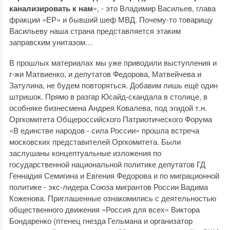
канализировать к нам
», - это Владимир Васильев, глава
фракции «ЕР» и бывший шеф МВД. Почему-то товарищу
Васильеву наша страна представляется этаким
заправским унитазом…
В прошлых материалах мы уже приводили выступления и
г-жи Матвиенко, и депутатов Федорова, Матвейчева и
Затулина, не будем повторяться. Добавим лишь ещё один
штришок. Прямо в разгар Юсайд-скандала в столице, в
особняке бизнесмена Андрея Ковалева, под эгидой т.н.
Оргкомитета Общероссийского Патриотического Форума
«В единстве народов - сила России» прошла встреча
московских представителей Оргкомитета. Были
заслушаны концептуальные изложения по
государственной национальной политике депутатов ГД
Геннадия Семигина и Евгения Федорова и по миграционной
политике - экс-лидера Союза мигрантов России Вадима
Коженова. Приглашенные ознакомились с деятельностью
общественного движения «Россия для всех» Виктора
Бондаренко (птенец гнезда Гельмана и организатор