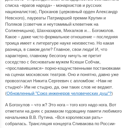
списка «врагов народа» - монархистов и русских
националистов), Проханов (церковный орден Александр
Невского), лауреаты Патриаршей премии Крупин и
Поляков (советчик и неутомимый клеветник на
Солженицына), Шахназаров, Михалков и… Богомолов.
Какое – даже чисто формальное отношение – последняя
троица имеет к литературе науке неизвестно. Но какая
разница, в самом деле? Главное, свои люди! И, что
характерно, главному бесогону ничуть не претит
соседство с бесноватым мужем Ксюши Собчак,
«прославившемся» порно-кощунственными постановками
на сценах московских театров. Оно и понятно, давно уже
провозгласил Никита Сергеевич с апломбом: «Нам не
стыдно!» Им не стыдно, да, они таких слов не ведают.
(
Обновленный "Союз инженеров человеческих душ"?
)
А Богохулов – что ж? Это нога – того кого надо нога. Вот
отметили на днях с размахом годовщину памяти любимого
начальника В.В. Путина. «Вся королевская рать»
собралась. Трансляция концерта Спивакова по России-