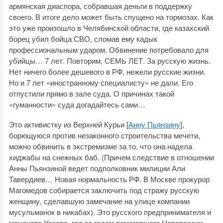
армянская диаспора, собравшая деньги в поддержку
своего. В итоге дело может быть спущено на тормозах. Как
это уже произошло в Челябинской области, где казахский
борец убил бойца СВО, сломав ему кадык
профессиональным ударом. Обвинение потребовало для
убийцы… 7 лет. Повторим, СЕМЬ ЛЕТ. За русскую жизнь.
Нет ничего более дешевого в РФ, нежели русские жизни.
Но и 7 лет «иностранному специалисту» не дали. Его
отпустили прямо в зале суда. О причинах такой
«гуманности» суда догадайтесь сами…
Это активистку из Верхней Курьи [
Анну Пьянзину
],
борющуюся против незаконного строительства мечети,
можно обвинить в экстремизме за то, что она надела
хиджабы на снежных баб. (Причем следствие в отношении
Анны Пьянзиной ведет подполковник милиции Али
Тавердиев… Новая нормальность РФ. В Москве прокурор
Магомедов собирается заключить под стражу русскую
женщину, сделавшую замечание на улице компании
мусульманок в никабах). Это русского предпринимателя и
мецената Ускова, год за годом помогавшего Новороссии,