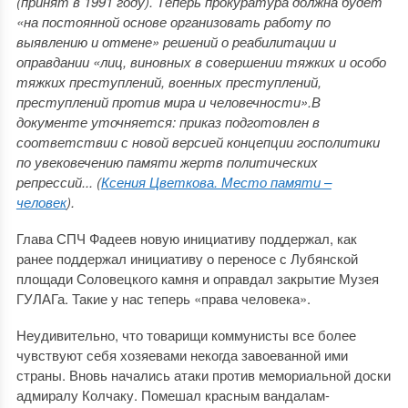
(принят в 1991 году). Теперь прокуратура должна будет
«на постоянной основе организовать работу по
выявлению и отмене» решений о реабилитации и
оправдании «лиц, виновных в совершении тяжких и особо
тяжких преступлений, военных преступлений,
преступлений против мира и человечности».
В
документе уточняется: приказ подготовлен в
соответствии с новой версией концепции госполитики
по увековечению памяти жертв политических
репрессий... (
Ксения Цветкова. Место памяти –
человек
).
Глава СПЧ Фадеев новую инициативу поддержал, как
ранее поддержал инициативу о переносе с Лубянской
площади Соловецкого камня и оправдал закрытие Музея
ГУЛАГа. Такие у нас теперь «права человека».
Неудивительно, что товарищи коммунисты все более
чувствуют себя хозяевами некогда завоеванной ими
страны. Вновь начались атаки против мемориальной доски
адмиралу Колчаку. Помешал красным вандалам-