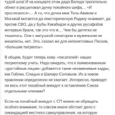
тудэй шла! И на концерте этом дядя Володя трогательно
обнял и расцеловал дочку покойного шефа… «И
прослезился»… А то, что дочка меж Тель-Авивом и
Москвой мотается да неисторическую Родину охаивает, да
против СВО, да у Бубы Кикабидзе и других русофобов
интервью брала, так это что ж… Чем бы дитятко не
тешилось. Они с матушкой-сенатором и муженьком не
иноагенты, нет. Это, сказал же для непонятливых Песков,
«большие патриоты».
В общем, будет теперь кому «писателей» наших
патриотизму учить. Надо ожидать, что к поименованным
«достойным лицам» добавятся такие незаменимые кадры,
как Гоблин, Спицын и Шапиро-Соловьев. Их в новом
правлении определенно не хватает. Интересно, приведет
ли весь этот похабный анекдот к оставлению Союза
отдельными членами?
Если на похабный анекдот с СП можно не обращать
особого внимания, то совсем иначе обстоит дело с
ликвидацией местного самоуправления, на которую