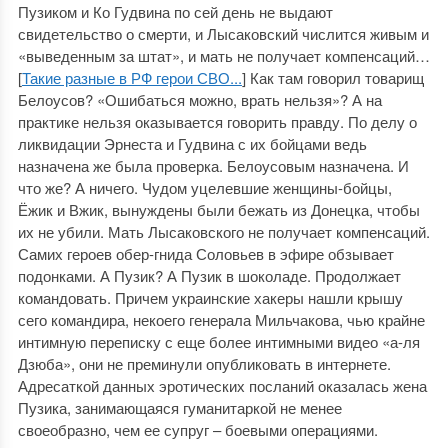
Пузиком и Ко Гудвина по сей день не выдают
свидетельство о смерти, и Лысаковский числится живым и
«выведенным за штат», и мать не получает компенсаций…
[
Такие разные в РФ герои СВО...
] Как там говорил товарищ
Белоусов? «Ошибаться можно, врать нельзя»? А на
практике нельзя оказывается говорить правду. По делу о
ликвидации Эрнеста и Гудвина с их бойцами ведь
назначена же была проверка. Белоусовым назначена. И
что же? А ничего. Чудом уцелевшие женщины-бойцы,
Ёжик и Вжик, вынуждены были бежать из Донецка, чтобы
их не убили. Мать Лысаковского не получает компенсаций.
Самих героев обер-гнида Соловьев в эфире обзывает
подонками. А Пузик? А Пузик в шоколаде. Продолжает
командовать. Причем украинские хакеры нашли крышу
сего командира, некоего генерала Мильчакова, чью крайне
интимную переписку с еще более интимными видео «а-ля
Дзюба», они не преминули опубликовать в интернете.
Адресаткой данных эротических посланий оказалась жена
Пузика, занимающаяся гуманитаркой не менее
своеобразно, чем ее супруг – боевыми операциями.