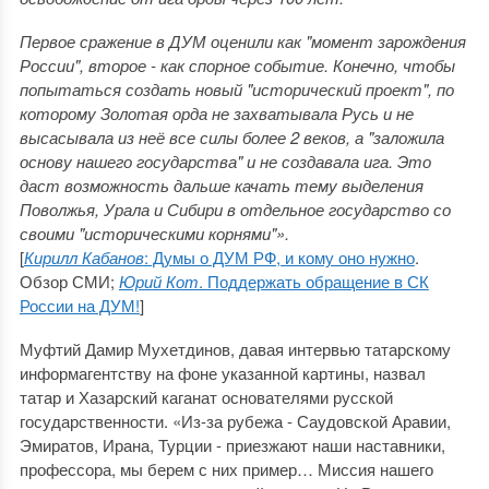
Первое сражение в ДУМ оценили как "момент зарождения
России", второе - как спорное событие. Конечно, чтобы
попытаться создать новый "исторический проект", по
которому Золотая орда не захватывала Русь и не
высасывала из неё все силы более 2 веков, а "заложила
основу нашего государства" и не создавала ига. Это
даст возможность дальше качать тему выделения
Поволжья, Урала и Сибири в отдельное государство со
своими "историческими корнями"».
[
Кирилл Кабанов
: Думы о ДУМ РФ, и кому оно нужно
.
Обзор СМИ;
Юрий Кот
. Поддержать обращение в СК
России на ДУМ!
]
Муфтий Дамир Мухетдинов, давая интервью татарскому
информагентству на фоне указанной картины, назвал
татар и Хазарский каганат основателями русской
государственности. «Из-за рубежа - Саудовской Аравии,
Эмиратов, Ирана, Турции - приезжают наши наставники,
профессора, мы берем с них пример… Миссия нашего