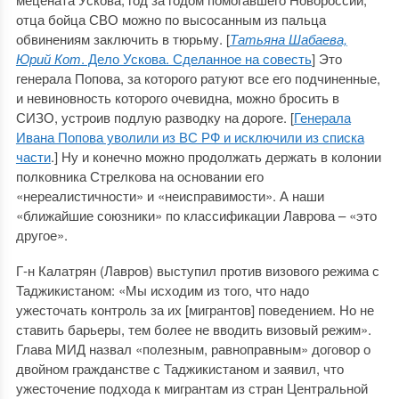
отца бойца СВО можно по высосанным из пальца
обвинениям заключить в тюрьму. [
Татьяна Шабаева,
Юрий Кот
. Дело Ускова. Сделанное на совесть
] Это
генерала Попова, за которого ратуют все его подчиненные,
и невиновность которого очевидна, можно бросить в
СИЗО, устроив подлую разводку на дороге. [
Генерала
Ивана Попова уволили из ВС РФ и исключили из списка
части
.] Ну и конечно можно продолжать держать в колонии
полковника Стрелкова на основании его
«нереалистичности» и «неисправимости». А наши
«ближайшие союзники» по классификации Лаврова – «это
другое».
Г-н Калатрян (Лавров) выступил против визового режима с
Таджикистаном: «Мы исходим из того, что надо
ужесточать контроль за их [мигрантов] поведением. Но не
ставить барьеры, тем более не вводить визовый режим».
Глава МИД назвал «полезным, равноправным» договор о
двойном гражданстве с Таджикистаном и заявил, что
ужесточение подхода к мигрантам из стран Центральной