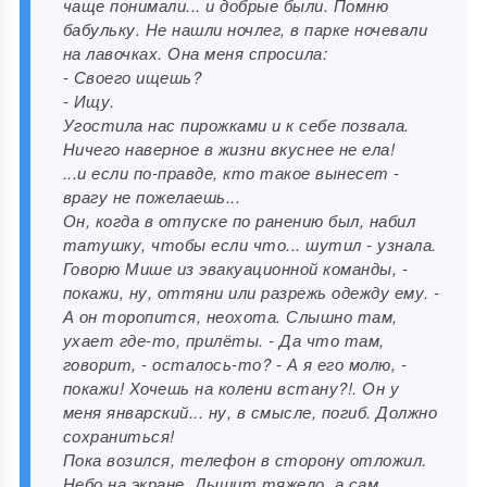
чаще понимали... и добрые были. Помню
бабульку. Не нашли ночлег, в парке ночевали
на лавочках. Она меня спросила:
- Своего ищешь?
- Ищу.
Угостила нас пирожками и к себе позвала.
Ничего наверное в жизни вкуснее не ела!
...и если по-правде, кто такое вынесет -
врагу не пожелаешь...
Он, когда в отпуске по ранению был, набил
татушку, чтобы если что... шутил - узнала.
Говорю Мише из эвакуационной команды, -
покажи, ну, оттяни или разрежь одежду ему. -
А он торопится, неохота. Слышно там,
ухает где-то, прилёты. - Да что там,
говорит, - осталось-то? - А я его молю, -
покажи! Хочешь на колени встану?!. Он у
меня январский... ну, в смысле, погиб. Должно
сохраниться!
Пока возился, телефон в сторону отложил.
Небо на экране. Дышит тяжело, а сам