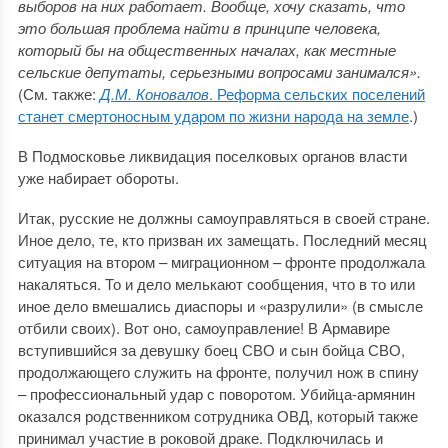
выборов на них работает. Вообще, хочу сказать, что
это большая проблема найти в принципе человека,
который бы на общественных началах, как местные
сельские депутаты, серьезными вопросами занимался».
(См. также:
Д.М. Коновалов
. Реформа сельских поселений
станет смертоносным ударом по жизни народа на земле
.)
В Подмосковье ликвидация поселковых органов власти
уже набирает обороты.
Итак, русские не должны самоуправляться в своей стране.
Иное дело, те, кто призван их замещать. Последний месяц
ситуация на втором – миграционном – фронте продолжала
накаляться. То и дело мелькают сообщения, что в то или
иное дело вмешались диаспоры и «разрулили» (в смысле
отбили своих). Вот оно, самоуправление! В Армавире
вступившийся за девушку боец СВО и сын бойца СВО,
продолжающего служить на фронте, получил нож в спину
– профессиональный удар с поворотом. Убийца-армянин
оказался родственником сотрудника ОВД, который также
принимал участие в роковой драке. Подключилась и