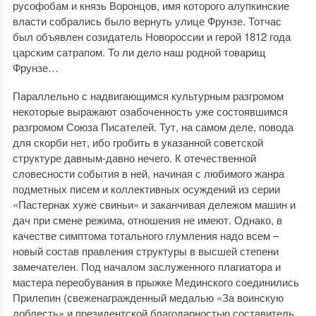
русофобам и князь Воронцов, имя которого алупкинские
власти собрались было вернуть улице Фрунзе. Тотчас
был объявлен созидатель Новороссии и герой 1812 года
царским сатрапом. То ли дело наш родной товарищ
Фрунзе…
Параллельно с надвигающимся культурным разгромом
некоторые выражают озабоченность уже состоявшимся
разгромом Союза Писателей. Тут, на самом деле, повода
для скорби нет, ибо гробить в указанной советской
структуре давным-давно нечего. К отечественной
словесности события в ней, начиная с любимого жанра
подметных писем и коллективных осуждений из серии
«Пастернак хуже свиньи» и заканчивая дележом машин и
дач при смене режима, отношения не имеют. Однако, в
качестве симптома тотального глумления надо всем –
новый состав правления структуры в высшей степени
замечателен. Под началом заслуженного плагиатора и
мастера переобувания в прыжке Мединского соединились
Прилепин (свеженагражденный медалью «За воинскую
доблесть» и президентской благодарностью составитель