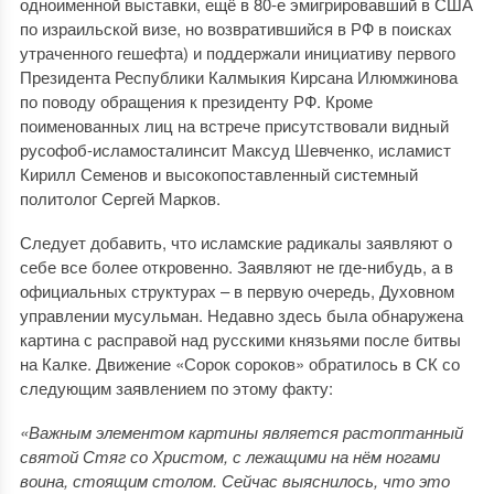
одноименной выставки, ещё в 80-е эмигрировавший в США
по израильской визе, но возвратившийся в РФ в поисках
утраченного гешефта) и поддержали инициативу первого
Президента Республики Калмыкия Кирсана Илюмжинова
по поводу обращения к президенту РФ. Кроме
поименованных лиц на встрече присутствовали видный
русофоб-исламосталинсит Максуд Шевченко, исламист
Кирилл Семенов и высокопоставленный системный
политолог Сергей Марков.
Следует добавить, что исламские радикалы заявляют о
себе все более откровенно. Заявляют не где-нибудь, а в
официальных структурах – в первую очередь, Духовном
управлении мусульман. Недавно здесь была обнаружена
картина с расправой над русскими князьями после битвы
на Калке. Движение «Сорок сороков» обратилось в СК со
следующим заявлением по этому факту:
«Важным элементом картины является растоптанный
святой Стяг со Христом, с лежащими на нём ногами
воина, стоящим столом. Сейчас выяснилось, что это