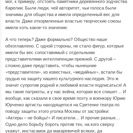
мог, к примеру, отстоять памятники деревянного зодчества
Карелии. Были люди, чей авторитет, чьи голоса были
значимы для общества и имели определенный вес для
власти. Даже откормленные властью творческие союзы
имели хоть какое-то значение.
А что теперь? Даже формально? Общество наше
обезглавлено. С одной стороны, не стало фигур, которые
имели бы вес сопоставимый с отдельными
представителями интеллигенции прежней. С другой –
сложно даже представить, чтобы нынешние
«представители», из известных, «медийных», встали бы
грудью на защиту нашего культурного наследия. Это ж
значит супротив родной и любимой власти подписаться! А
мы такие патриоты, а у нас война, которая все спишет… И
вообще, как сказали в свое время поэту и военкору Юрию
Юрченко артисты находящегося на Сретенке театра по
поводу защиты этого уголка Москвы от застройки:
«Актеры – не бойцы!» И писатели… И прочие разные…
Одно дело борьбу бороть против тех, на кого сверху
укажут, инстасамок да макаревичей всяких, да