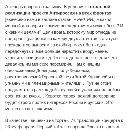
А теперь вопрос на засыпку. В условиях
тотальной
реализации проекта Антироссия на всех фронтах
[вынесено нами в заглаие статьи. –
Ред. РИ.
] – какой
мирный договор и с какими последствиями может быть? И
с какими целями? Цели врага, которому мир отнюдь не
подгорает (разборки на камеру двух артистов в статусе
президентов выносим за скобки), могут быть одни:
передохнуть и еще больше нарастить вооружение,
укрепить позиции и т.д. То есть делать все то, для чего
давались им минские перемирия. Нам с нашим
обезвоженным Донецком, полу-Херсоном,
расстреливаемой Горловкой, не отбитой Курщиной и ее
угнанными в плен мирными жителями… Тут не стоит
продолжать в рамках действующей в условиях не-войны
военной цензуры… Коротко говоря, всякий договорняк
будет строго против интересов России и русских. Это,
можно сказать, аксиома.
В качестве «вишенки на торте». Из трансляции концерта к
23-му февраля Первый каГал товарища Эрнста вырезал