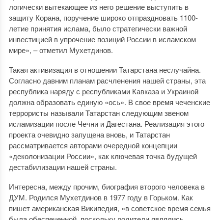
логически вытекающее из него решение выступить в
защиту Корана, поручение широко отпраздновать 1100-
летие принятия ислама, было стратегически важной
инвестицией в упрочение позиций России в исламском
мире», – отметил Мухетдинов.
Такая активизация в отношении Татарстана неслучайна.
Согласно давним планам расчленения нашей страны, эта
республика наряду с республиками Кавказа и Украиной
должна образовать единую «ось». В свое время чеченские
террористы называли Татарстан следующим звеном
исламизации после Чечни и Дагестана. Реализация этого
проекта очевидно запущена вновь, и Татарстан
рассматривается авторами очередной концепции
«деколонизации России», как ключевая точка будущей
дестабилизации нашей страны.
Интересна, между прочим, биография второго человека в
ДУМ. Родился Мухетдинов в 1977 году в Горьком. Как
пишет американская Википедия, «в советское время семья
была обеспеченной, поскольку родители являлись