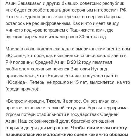
Азии, Закавказья и других бывших советских республик
«не будет способствовать долгосрочным интересам» РФ.
Что есть «долгосрочные интересы» по версии Лаврова,
осталось не расшифрованным. Как и что имеет ввиду
министр под «равноправием с Таджикистаном», где
русских вырезали и изгнали ровно 30 лет назад.
Масла в огонь подлил скандал с американским агентством
«Юсайд», которое, как выяснилось спонсировало завоз в
РФ половины Средней Азии. В 2012 году памятная
любителем халявных печенек Виктория Нуланд
признавалась, что «Единая Россия» получала гранты
«Юсайда». Теперь, не прошло и 15 лет, выясняется, на что
(среди прочего):
«Вопрос миграции. Тяжёлый вопрос. Он возникал как
простое решение в сложной ситуации. Угрозы терроризма.
Угрозы потери стабильности в государствах Средней
Азии. Наш союзнический долг, братские отношения
открыли двери для мигрантов.
Чтобы они могли вот эту
взрывоопасную молодёжную среду каким-то образом