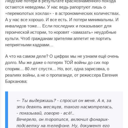
Людские потери в результате краснознаменного похода
остаются неведомы. У нас ведь рапортуют лишь о
«перемолотых хохлах» - в астрономических количествах.
А у нас все хорошо. И все есть. И потери минимальны. И
инвалидов тоже… Если последних и показывают для
героической истории, то норовят «замазать» неудобные
культи. Чтоб гражданам зрителям аппетит не портить
неприятными кадрами…
А что на самом деле? О цифрах мы не узнаем ещё очень
долго. Мы же даже о потерях ТОЙ войны до сих пор
спорим… 80 лет спустя… Но, вот, одна зарисовка, о
реалиях войны, а не о пропаганде, от режиссера Евгения
Барханова:
«- Ты выдержишь? - спросил он меня. А я, за
эти девять месяцев, такого насмотрелась,
- показывай, говорю - всё!..
Вечерело, он торопился, включил фонарик-
подсветку на телефоне. Ну, документ его