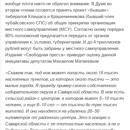
вообще почти никто не обратил внимание. В Думе во
втором чтении готовятся принять проект «бывших»
либералов Клишаса и Крашенинникова (бывший член
чубайсовского СПС) об общих принципах организации
местного самоуправления (МСУ). Согласно оному порядка
80% полномочий предлагается передать от органов
управления к, условно, губернаторам. И до 4 триллионов
рублей могут быть забраны у местного самоуправления.
Издание «Свободная пресса» приводит оценку данной
инициативы депутатом Михаилом Матвеевым:
«Скажем так, под нож может попасть около 15 тысяч
населенных пунктов, из которых около тысячи — это
малые города. Я приведу пример своего собственного
избирательного округа в Самарской области. В нем есть
сельский район с центром, в котором живет 5−10 тысяч
человек, и еще 8−10 сел — от тысячи до трех тысяч
жителей. И они находятся на удалении 20−50
километров от районного центра. Это я говорю о
Самарской области с ее плотностью населения, а не о
Сибири или Дальнем Востоке, где расстояние между