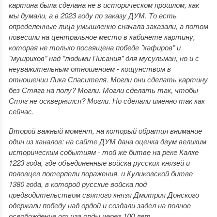
картина была сделана не в историческом прошлом, как
мы думали, а в 2023 году по заказу ДУМ. То есть
определенные лица умышленно сначала заказали, а потом
повесили на центральное место в кабинете картину,
которая не только посвящена победе "кафиров" и
"мушриков" над "людьми Писания" для мусульман, но и с
неуважительным отношением - кощунством в
отношении Лика Спасителя. Могли они сделать картину
без Стяга на полу? Могли. Могли сделать так, чтобы
Стяг не осквернялся? Могли. Но сделали именно так как
сейчас.
Второй важный момент, на который обратил внимание
один из каналов: на сайте ДУМ дана оценка двум великим
историческим событиям - той же битве на реке Калке
1223 года, где объединенные войска русских князей и
половцев потерпели поражения, и Куликовской битве
1380 года, в которой русские войска под
предводительством святого князя Дмитрия Донского
одержали победу над ордой и создали задел на полное
освобождение от ига орды через 100 лет.