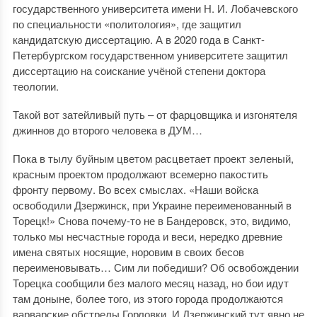
государственного университета имени Н. И. Лобачевского
по специальности «политология», где защитил
кандидатскую диссертацию. А в 2020 года в Санкт-
Петербургском государственном университете защитил
диссертацию на соискание учёной степени доктора
теологии.
Такой вот затейливый путь – от фарцовщика и изгонятеля
джиннов до второго человека в ДУМ…
Пока в тылу буйным цветом расцветает проект зеленый,
красным проектом продолжают всемерно пакостить
фронту первому. Во всех смыслах. «Наши войска
освободили Дзержинск, при Украине переименованный в
Торецк!» Снова почему-то не в Бандеровск, это, видимо,
только мы несчастные города и веси, нередко древние
имена святых носящие, норовим в своих бесов
переименовывать… Сим ли победиши? Об освобождении
Торецка сообщили без малого месяц назад, но бои идут
там доныне, более того, из этого города продолжаются
варварские обстрелы Горловки. И Дзержинский тут явно не