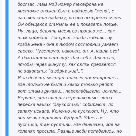
достал, там мой номер телефона на
листочке вложен был с надписью "жена", с
его шеи снял ладанку, но она почернела очень.
Он обещался отмыть её и показать позже.
Ну, лицо, девять месяцев прошло же... как
там поймёшь. Говорят, когда любишь, ну,
когда жена - она в любом состоянии узнает
своего. Чувствую, наконец, он, я нашла его!
А доказательств ещё, для себя, для того,
чтобы через минуту, как связь прервётся,
не завопить: "а вдруг жив!..".
Я за девять месяцев такого насмотрелась,
где только не была и каких только ребят
вот этими руками... перекладывала, искала...
Верите, эти шатры перевалочные, что с
передка наших "двухсотых" собирают, по
запаху искала. Конечно не пускают. Ну, что
они меня стрелять будут?! Здесь не
пустили, там пустили, где деньгами, где на
коленях просила. Разные люди попадались, но