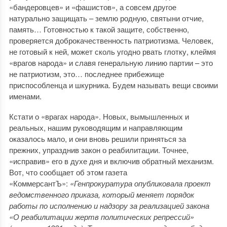
«бандеровцев» и «фашистов», а совсем другое
натурально защищать – землю родную, святыни отчие,
память… Готовностью к такой защите, собственно,
проверяется доброкачественность патриотизма. Человек,
не готовый к ней, может сколь угодно рвать глотку, клеймя
«врагов народа» и славя генеральную линию партии – это
не патриотизм, это… последнее прибежище
приспособленца и шкурника. Будем называть вещи своими
именами.
Кстати о «врагах народа». Новых, вымышленных и
реальных, нашим руководящим и направляющим
оказалось мало, и они вновь решили приняться за
прежних, упразднив закон о реабилитации. Точнее,
«исправив» его в духе дня и включив обратный механизм.
Вот, что сообщает об этом газета
«КоммерсантЪ»:
«Генпрокуратура опубликовала проект
ведомственного приказа, который меняет порядок
работы по исполнению и надзору за реализацией закона
«О реабилитации жертв политических репрессий»