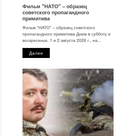
Фильм "НАТО" ‒ образец
Имя
*
советского пропагандного
примитива
Фильм "НАТО" ‒ образец советского
пропагандного примитива Днем в субботу и
Email
*
воскресенье, 1 и 2 августа 2026 г., на...
Далее
Сайт
Этот сайт использует Akismet для борьбы со спамом.
Узнайте, как обрабатываются ваши данные комментариев
.