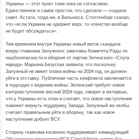
Украины — этот пункт тоже пока не согласован.
Единственное и самое простое, что сделали — создали
совет. Кстати, тогда же, в Вильнюсе, Столтенберг сказал,
что «если Украина не одержит верх, то членство вообще
не будет обсуждаться».
Тем временем внутри Украины новый виток скандала
вокруг главкома Залужного: замглавы Комитета Рады по
нацбезопасности и обороне от партии Зеленского «Слуга
народа» Марьяна Безуглая заявила, что поскольку
Залужный не имеет плана войны на 2024 год, он должен
уйти в отставку. Публичная часть конфликта заключается
в подходах к ведению войны: Зеленский требует новое
контрнаступление весной 2024 года, говорит в интервью,
что у Украины есть план и считает, что новое наступление
поможет вернуть поддержку Запада. Залужный же якобы
считает правильным уйти в оборону, так как новое
наступление добьет ВСУ.
Сторону главкома косвенно поддерживает командующий
Объединенными силами ВСУ Сергей Наев, который в