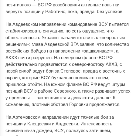
позитивного — ВС РФ возобновили активные попытки
вернуть позиции у Работино, пока, правда, без успехов.
На Авдеевском направлении командование ВСУ пытается
стабилизировать ситуацию, но есть ощущение, что
общественность Украины начали готовить к «непростым
решениям»: глава Авдеевской ВГА заявил, что количество
российских бойцов на направлении «зашкаливает», а
АКХЗ почти разрушен. На северном фланге ВС РФ
действительно продвигаются к северо-востоку АКХЗ, с
новой силой ведут бои за Степовое, правда с восточных
окраин, которые ВСУ буквально поливают огнем,
пришлось отойти. На южном фланге ВС РФ ведут штурм
позиций ВСУ в районе Северного, а также развивают успех
у промзоны — закрепляются и двигаются дальше. К
сожалению, плотный обстрел Горловки продолжается.
На Артемовском направлении идут тяжелые бои за
позиции у Клещеевки и Андреевки. Интенсивность
снижена из-за дождей, ВСУ, пользуясь затишьем,