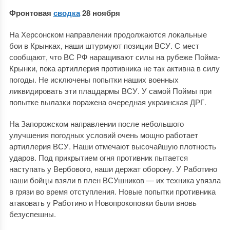
Фронтовая
сводка
28 ноября
На Херсонском направлении продолжаются локальные
бои в Крынках, наши штурмуют позиции ВСУ. С мест
сообщают, что ВС РФ наращивают силы на рубеже Пойма-
Крынки, пока артиллерия противника не так активна в силу
погоды. Не исключены попытки наших военных
ликвидировать эти плацдармы ВСУ. У самой Поймы при
попытке вылазки поражена очередная украинская ДРГ.
На Запорожском направлении после небольшого
улучшения погодных условий очень мощно работает
артиллерия ВСУ. Наши отмечают высочайшую плотность
ударов. Под прикрытием огня противник пытается
наступать у Вербового, наши держат оборону. У Работино
наши бойцы взяли в плен ВСУшников — их техника увязла
в грязи во время отступления. Новые попытки противника
атаковать у Работино и Новопрокоповки были вновь
безуспешны.