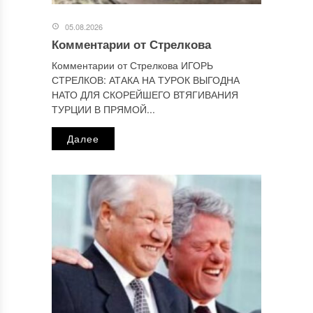
Отправляя сообщение, Вы разрешаете сбор и обработку
персональных данных.
Политика конфиденциальности
.
05.08.2026
Комментарии от Стрелкова
Комментарии от Стрелкова ИГОРЬ
СТРЕЛКОВ: АТАКА НА ТУРОК ВЫГОДНА
НАТО ДЛЯ СКОРЕЙШЕГО ВТЯГИВАНИЯ
ТУРЦИИ В ПРЯМОЙ...
Далее