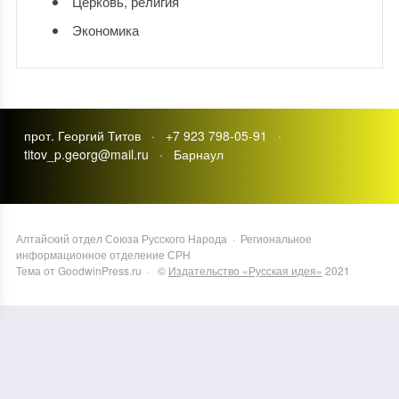
Церковь, религия
Экономика
прот. Георгий Титов · +7 923 798-05-91 ·
titov_p.georg@mail.ru · Барнаул
Алтайский отдел Союза Русского Народа
·
Региональное
информационное отделение СРН
Тема от GoodwinPress.ru
· ©
Издательство «Русская идея»
2021