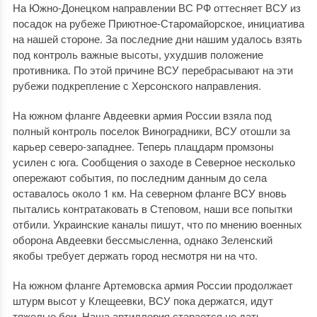
На Южно-Донецком направлении ВС РФ оттесняет ВСУ из
посадок на рубеже Приютное-Старомайорское, инициатива
на нашей стороне. За последние дни нашим удалось взять
под контроль важные высоты, ухудшив положение
противника. По этой причине ВСУ перебрасывают на эти
рубежи подкрепление с Херсонского направления.
На южном фланге Авдеевки армия России взяла под
полный контроль поселок Виноградники, ВСУ отошли за
карьер северо-западнее. Теперь плацдарм промзоны
усилен с юга. Сообщения о заходе в Северное несколько
опережают события, по последним данным до села
оставалось около 1 км. На северном фланге ВСУ вновь
пытались контратаковать в Степовом, наши все попытки
отбили. Украинские каналы пишут, что по мнению военных
оборона Авдеевки бессмысленна, однако Зеленский
якобы требует держать город несмотря ни на что.
На южном фланге Артемовска армия России продолжает
штурм высот у Клещеевки, ВСУ пока держатся, идут
тяжелые бои. Наша артиллерия старается не дать