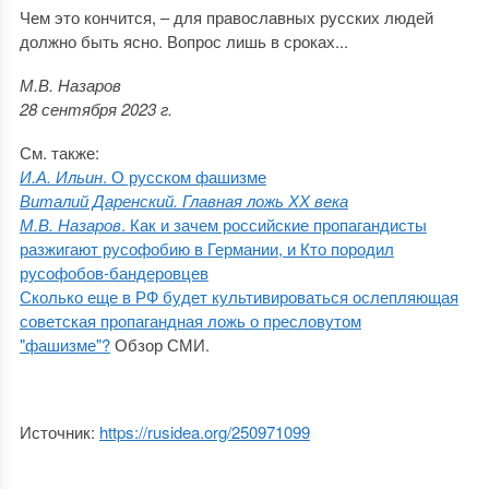
Чем это кончится, ‒ для православных русских людей
должно быть ясно. Вопрос лишь в сроках...
М.В. Назаров
28 сентября 2023 г.
См. также:
И.А. Ильин
. О русском фашизме
Виталий Даренский. Главная ложь ХХ века
М.В. Назаров
. Как и зачем российские пропагандисты
разжигают русофобию в Германии, и Кто породил
русофобов-бандеровцев
Сколько еще в РФ будет культивироваться ослепляющая
советская пропагандная ложь о пресловутом
"фашизме"?
Обзор СМИ.
Источник:
https://rusidea.org/250971099