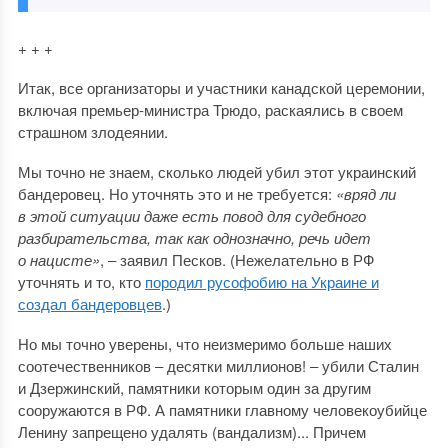
+ + +
Итак, все организаторы и участники канадской церемонии,
включая премьер-министра Трюдо, раскаялись в своем
страшном злодеянии.
Мы точно не знаем, сколько людей убил этот украинский
бандеровец. Но уточнять это и не требуется:
«вряд ли
в этой ситуации даже есть повод для судебного
разбирательства, так как однозначно, речь идет
о нацисте»
, ‒ заявил Песков. (Нежелательно в РФ
уточнять и то, кто
породил русофобию на Украине и
создал бандеровцев
.)
Но мы точно уверены, что неизмеримо больше наших
соотечественников ‒ десятки миллионов! ‒ убили Сталин
и Дзержинский, памятники которым один за другим
сооружаются в РФ. А памятники главному человекоубийце
Ленину запрещено удалять (вандализм)... Причем