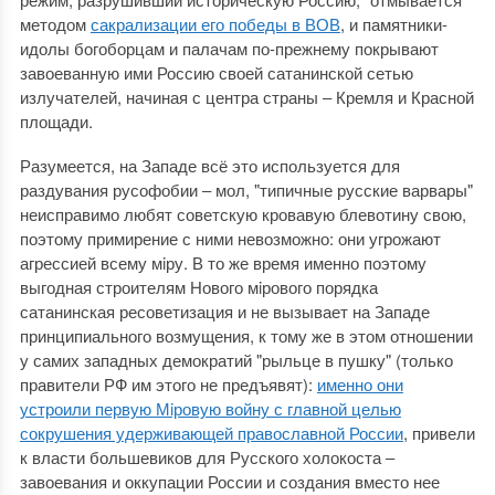
методом
сакрализации его победы в ВОВ
, и памятники-
идолы богоборцам и палачам по-прежнему покрывают
завоеванную ими Россию своей сатанинской сетью
излучателей, начиная с центра страны ­‒ Кремля и Красной
площади.
Разумеется, на Западе всё это используется для
раздувания русофобии ‒ мол, "типичные русские варвары"
неисправимо любят советскую кровавую блевотину свою,
поэтому примирение с ними невозможно: они угрожают
агрессией всему мiру. В то же время именно поэтому
выгодная строителям Нового мiрового порядка
сатанинская ресоветизация и не вызывает на Западе
принципиального возмущения, к тому же в этом отношении
у самих западных демократий "рыльце в пушку" (только
правители РФ им этого не предъявят):
именно они
устроили первую Мiровую войну с главной целью
сокрушения удерживающей православной России
, привели
к власти большевиков для Русского холокоста ‒
завоевания и оккупации России и создания вместо нее