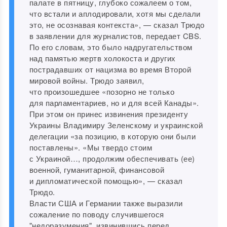
палате в пятницу, глубоко сожалеем о том,
что встали и аплодировали, хотя мы сделали
это, не осознавая контекста», — сказал Трюдо
в заявлении для журналистов, передает CBS.
По его словам, это было надругательством
над памятью жертв холокоста и других
пострадавших от нацизма во время Второй
мировой войны. Трюдо заявил,
что произошедшее «позорно не только
для парламентариев, но и для всей Канады».
При этом он принес извинения президенту
Украины Владимиру Зеленскому и украинской
делегации «за позицию, в которую они были
поставлены». «Мы твердо стоим
с Украиной…, продолжим обеспечивать (ее)
военной, гуманитарной, финансовой
и дипломатической помощью», — сказал
Трюдо.
Власти США и Германии также выразили
сожаление по поводу случившегося
"недоразумения", извинившись перед