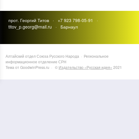
прот. Георгий Титов · +7 923 798-05-91 ·
titov_p.georg@mail.ru · Барнаул
Алтайский отдел Союза Русского Народа
·
Региональное
информационное отделение СРН
Тема от GoodwinPress.ru
· ©
Издательство «Русская идея»
2021