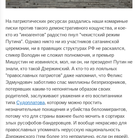
На патриотических ресурсах раздались наши комариные
писки против такого демонстративного кощунства, и кое-
кто из "иноагентов" радостно пнул "чекистский режим
Путина". Однако никто ни из участников сатанинской
церемонии, ни в правящих структурах РФ не раскаялся,
спикер Володин не сложил полномочия, и премьер
Мишустин не извинялся, мол, ни он, ни президент Путин не
знали, кто такой Дзержинский. А кто-то из лояльных
"православных патриотов" даже напомнил, что Феликс
Эдмундович заботливо спас миллионы безпризорников,
потерявших каким-то непонятным образом своих
родителей, заслуживают уважения и его воспитанники
типа
Судоплатова
, которому можно простить
незначительные похищения и убийства белоэмигрантов,
потому что для страны важнее было мочить в сортирах
злых русофобов-бандеровцев. И вообще некрасиво для
православных упоминать нерусскую национальность
Дзержинского (тем более это неприлично, если он еврей).