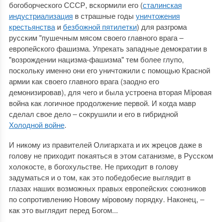
богоборческого СССР, вскормили его (
сталинская
индустриализация
в страшные годы
уничтожения
крестьянства
и
безбожной пятилетки
) для разгрома
русским "пушечным мясом своего главного врага ‒
европейского фашизма. Упрекать западные демократии в
"возрождении нацизма-фашизма" тем более глупо,
поскольку именно они его уничтожили с помощью Красной
армии как своего главного врага (заодно его
демонизировав), для чего и была устроена вторая Мiровая
война как логичное продолжение первой. И когда мавр
сделал свое дело ‒ сокрушили и его в гибридной
Холодной войне
.
И никому из правителей Олигархата и их жрецов даже в
голову не приходит покаяться в этом сатанизме, в Русском
холокосте, в богохульстве. Не приходит в голову
задуматься и о том, как это победобесие выглядит в
глазах наших возможных правых европейских союзников
по сопротивлению Новому мiровому порядку. Наконец, ‒
как это выглядит перед Богом...