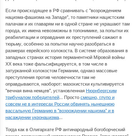
Если происходящее в РФ сравнивать с "возрождением
нацизма-фашизма на Западе", то памятники нацистским
палачам и их главарям ни в одной стране не украшают там
города, их имена невозможны в топонимике, за попытки их
реабилитации и оправдания их преступлений сажают в
тюрьму, особенно за попытки научно разобраться в
размерах еврейского холокоста. В системе образования в
западных странах история перманентной Мiровой войны
ХХ века тоже фальсифицируется, в том числе в
затурканной холокостом Германии, однако массовые
преступления против человечности там не
оправдываются, наоборот: мазохистски культивируется
"вечная вина немцев", установленная
Нюрнбергским
трибуналом победителей
... Просто
смешно, глупо и
совсем не в интересах России обвинять нынешнюю
вассальную Германию в "возрождении нацизма" и в
насаждении укронацизма
...
Тогда как в Олигархате РФ антинародный богоборческий
режим, разрушивший историческую Россию, "отмывается"