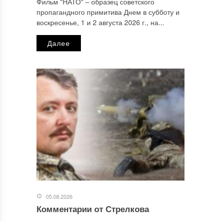
Фильм "НАТО" ‒ образец советского
пропагандного примитива Днем в субботу и
Email
*
воскресенье, 1 и 2 августа 2026 г., на...
Далее
Сайт
Этот сайт использует Akismet для борьбы со спамом.
Узнайте, как обрабатываются ваши данные комментариев
.
Отправляя сообщение, Вы разрешаете сбор и обработку
персональных данных.
Политика конфиденциальности
.
05.08.2026
Комментарии от Стрелкова