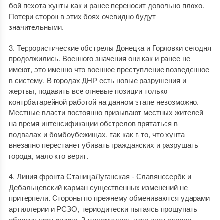
бой пехота хунты как и ранее переносит довольно плохо.
Потери сторон в этих боях очевидно будут
значительными.
3. Террористические обстрелы Донецка и Горловки сегодня
продолжились. Военного значения они как и ранее не
имеют, это именно что военное преступление возведенное
в систему. В городах ДНР есть новые разрушения и
жертвы, подавить все огневые позиции только
контрбатарейной работой на данном этапе невозможно.
Местные власти постоянно призывают местных жителей
на время интенсификации обстрелов прятаться в
подвалах и бомбоубежищах, так как в то, что хунта
внезапно перестанет убивать гражданских и разрушать
города, мало кто верит.
4. Линия фронта СтаницаЛуганская - Славяносербк и
Дебальцевский карман существенных изменений не
притерпели. Стороны по прежнему обмениваются ударами
артиллерии и РСЗО, периодически пытаясь прощупать
оборону противника. В целом здесь пока идет скорее