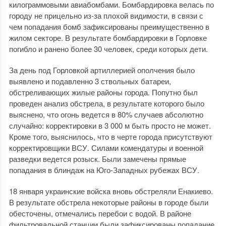
килограммовыми авиабомбами. Бомбардировка велась по
городу не прицельно из-за плохой видимости, в связи с
чем попадания бомб зафиксированы преимущественно в
жилом секторе. В результате бомбардировки в Горловке
погибло и ранено более 30 человек, среди которых дети.
За день под Горловкой артиллерией ополчения было
выявлено и подавленно 3 ствольных батареи,
обстреливающих жилые районы города. Попутно был
проведен анализ обстрела, в результате которого было
выяснено, что огонь ведется в 80% случаев абсолютно
случайно: корректировки в 3 000 м быть просто не может.
Кроме того, выяснилось, что в черте города присутствуют
корректировщики ВСУ. Силами комендатуры и военной
разведки ведется розыск. Были замечены прямые
попадания в блиндаж на Юго-Западных рубежах ВСУ.
18 января украинские войска вновь обстреляли Енакиево.
В результате обстрела некоторые районы в городе были
обесточены, отмечались перебои с водой. В районе
фильтровальной станции были зафиксированы попадание