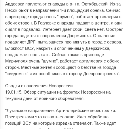
Авдеевки прилетают снаряды в р-н п. Октябрьский. Из-за
Песок бьют в направлении 1-й площадки/Горняка. Сейчас
в пригороде города очень "шумно", работает артиллерия с
обеих сторон. В Горловке снаряды падают в центре, люди
сидят в подвалах. Интернет дает сбои, света нет. Обстрел
города ведется с направления Дзержинска. Ополчение
подавляет ДРГ, пытающиеся проникнуть в город с севера.
Блокпост ВСУ, накрытый ополчением у Дзержинска,
продолжает полыхать. Сейчас также в пригороде
Мариуполя очень "шумно", работает артиллерия с обеих
сторон. Местные жители сообщают о бегстве из города
"свидомых" и их пособников в сторону Днепропетровска".
Сводки от ополчения Новороссии
19.01.15. Обзор ситуации на фронтах Новороссии на
текущий день от военного оборевателя.
"Луганское направление. Артиллерийские перестрелки.
Престрелками это назвать сложно. Идет обработка
позиций ВСУ на которые изредка отвечают. Также идет