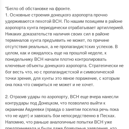
"Бегло об обстановке на фронте.
1. Основные строения донецкого аэропорта прочно
удерживаются пехотой ВСН. По нашим позициям в районе
аэропорта хунта периодически отрабатывает артиллерией.
Никаких доказательств наличия своих сил в районе
терминалов хунта предъявить не может, по причине
отсутствия реальных, а не пропагандистских успехов. В
целом, как и ожидалось еще на прошлой неделе, к
понедельнику ВСН начали плотно контролировать
ключевые объекты донецкого аэропорта. Стратегически не
бог весть что, но с пропагандистской и символической
точки зрения, для хунты это явное поражение, с которым
она пока что смириться не может и не хочет.
2. Отразив удары по аэропорту, ВСН еще вчера нанесли
контрудары под Донецком, что позволило выйти к
окраинам Авдеевки (правда о занятии поселка речь пока
что не идет) и завязать бои непосредственно в Песках.
Напомню, что раньше аналогичные попытки ВСН уже
предпринимала и были даже бравурные заявления, что