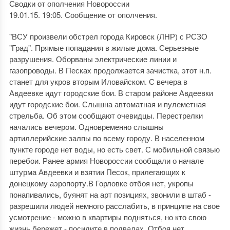
Сводки от ополчения Новороссии
19.01.15. 19:05. Сообщение от ополчения.
"ВСУ произвели обстрел города Кировск (ЛНР) с РСЗО
"Град". Прямые попадания в жилые дома. Серьезные
разрушения. Оборваны электрические линии и
газопроводы. В Песках продолжается зачистка, этот н.п.
станет для укров вторым Иловайском. С вечера в
Авдеевке идут городские бои. В старом районе Авдеевки
идут городские бои. Слышна автоматная и пулеметная
стрельба. Об этом сообщают очевидцы. Перестрелки
начались вечером. Одновременно слышны
артиллерийские залпы по всему городу. В населенном
пункте городе нет воды, но есть свет. С мобильной связью
перебои. Ранее армия Новороссии сообщали о начале
штурма Авдеевки и взятии Песок, прилегающих к
донецкому аэропорту.В Горловке отбоя нет, укропы
понапивались, буянят на арт позициях, звонили в штаб -
разрешили людей немного расслабить, в принципе на свое
усмотрение - можно в квартиры подняться, но кто свою
жизнь бережет - посидите в подвалах. Отбоя нет.