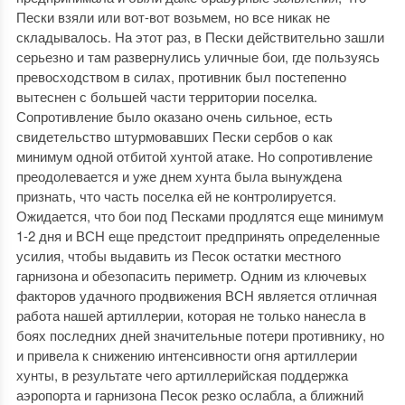
Пески взяли или вот-вот возьмем, но все никак не
складывалось. На этот раз, в Пески действительно зашли
серьезно и там развернулись уличные бои, где пользуясь
превосходством в силах, противник был постепенно
вытеснен с большей части территории поселка.
Сопротивление было оказано очень сильное, есть
свидетельство штурмовавших Пески сербов о как
минимум одной отбитой хунтой атаке. Но сопротивление
преодолевается и уже днем хунта была вынуждена
признать, что часть поселка ей не контролируется.
Ожидается, что бои под Песками продлятся еще минимум
1-2 дня и ВСН еще предстоит предпринять определенные
усилия, чтобы выдавить из Песок остатки местного
гарнизона и обезопасить периметр. Одним из ключевых
факторов удачного продвижения ВСН является отличная
работа нашей артиллерии, которая не только нанесла в
боях последних дней значительные потери противнику, но
и привела к снижению интенсивности огня артиллерии
хунты, в результате чего артиллерийская поддержка
аэропорта и гарнизона Песок резко ослабла, а ближний