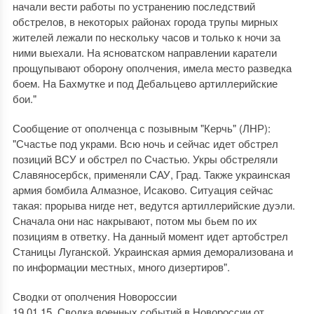
начали вести работы по устранению последствий
обстрелов, в некоторых районах города трупы мирных
жителей лежали по нескольку часов и только к ночи за
ними выехали. На ясноватском направлении каратели
прощупывают оборону ополчения, имела место разведка
боем. На Бахмутке и под Дебальцево артиллерийские
бои."
Сообщение от ополченца с позывным "Керчь" (ЛНР):
"Счастье под украми. Всю ночь и сейчас идет обстрел
позиций ВСУ и обстрел по Счастью. Укры обстреляли
Славяносербск, применяли САУ, Град. Также украинская
армия бомбила Алмазное, Исаково. Ситуация сейчас
такая: прорыва нигде нет, ведутся артиллерийские дуэли.
Сначала они нас накрывают, потом мы бьем по их
позициям в ответку. На данный момент идет артобстрел
Станицы Луганской. Украинская армия деморализована и
по информации местных, много дизертиров".
Сводки от ополчения Новороссии
19.01.15. Сводка военных событий в Новороссии от