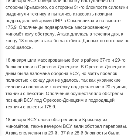
18 января ВСУ совершили попытку наступления со
стороны Крымского, со стороны 31-го блокпоста силовики
выдвинули технику и пытались атаковать позиции
подразделений армии ЛНР в Сокольниках и на высоте
175,9. Ополченцы подвергались массированному
миномётному обстрелу. Атака длилась в течения дня, к
концу 18 января атака была отбита. Данных по потерям не
сообщалось.
18 января шли массированные бои в районе 37-го и 29-го
блокпостов и в Орехово-Донецком. В Орехово-Донецком
днём была взломана оборона ВСУ, но взять посёлок
полностью к концу дня не удалось, так как украинские
силовики направили к посёлку подкрепление в 20 единиц
техники с пехотой. Ополчение осуществляло обстрелы
позиций ВСУ под Орехово-Донецким и подходящей
техники с высоты 175,9.
18 января ВСУ снова обстреливали Кряковку из
миномётов, также вечером ВСУ вели обстрел переправы.
Атака ополчения на 29-й , 37-й и 28-й блокпосты была