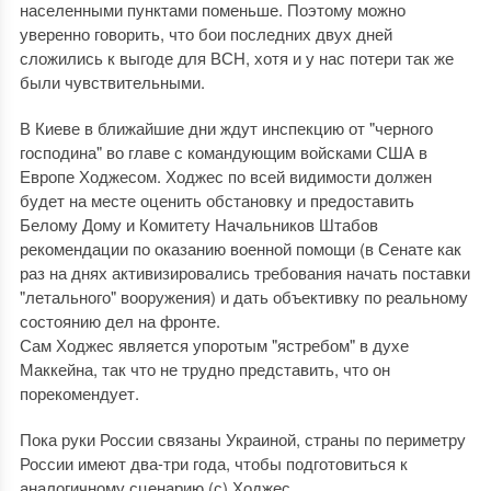
населенными пунктами поменьше. Поэтому можно
уверенно говорить, что бои последних двух дней
сложились к выгоде для ВСН, хотя и у нас потери так же
были чувствительными.
В Киеве в ближайшие дни ждут инспекцию от "черного
господина" во главе с командующим войсками США в
Европе Ходжесом. Ходжес по всей видимости должен
будет на месте оценить обстановку и предоставить
Белому Дому и Комитету Начальников Штабов
рекомендации по оказанию военной помощи (в Сенате как
раз на днях активизировались требования начать поставки
"летального" вооружения) и дать объективку по реальному
состоянию дел на фронте.
Сам Ходжес является упоротым "ястребом" в духе
Маккейна, так что не трудно представить, что он
порекомендует.
Пока руки России связаны Украиной, страны по периметру
России имеют два-три года, чтобы подготовиться к
аналогичному сценарию (с) Ходжес