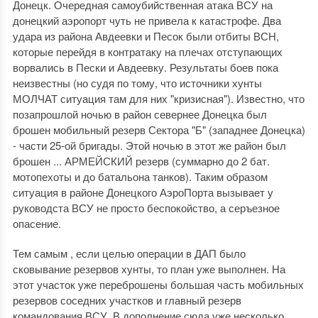
Донецк. Очередная самоубийственная атака ВСУ на
донецкий аэропорт чуть не привела к катастрофе. Два
удара из района Авдеевки и Песок были отбиты ВСН,
которые перейдя в контратаку на плечах отступающих
ворвались в Пески и Авдеевку. Результаты боев пока
неизвестны (но судя по тому, что источники хунты
МОЛЧАТ ситуация там для них "кризисная"). Известно, что
позапрошлой ночью в район севернее Донецка был
брошен мобильный резерв Сектора "Б" (западнее Донецка)
- части 25-ой бригады. Этой ночью в этот же район был
брошен ... АРМЕЙСКИЙ резерв (суммарно до 2 бат.
мотопехоты и до батальона танков). Таким образом
ситуация в районе Донецкого АэроПорта вызывает у
руководста ВСУ не просто беспокойство, а серъезное
опасение.
Тем самым , если целью операции в ДАП было
сковывание резервов хунты, то план уже выполнен. На
этот участок уже переброшены большая часть мобильных
резервов соседних участков и главный резерв
командования ВСУ. В дополнение сюда уже несколько