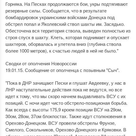
Горняка. На Песках продолжаются бои, укры подтягивают
резервные силы. Сообщается, что в результате
бомбардировок украинскими войсками Донецка под
обстрел попал и Яколевский ствол шахты им. Засядько.
Обесточена вся территория ствола, выведен полностью из
строя спуск в шахту. Клеть, которая поднимает и опускает
шахтеров, оборвалась и улетела вниз (глубина ствола
более 1000 метров), к счастью людей в ней не было."
Сводки от ополчения Новороссии
19.01.15. Сообщение от ополченца с позывным "Сыч".
"Пока в ДНР зачищают Пески и глушат Авдеевку, у нас в
ЛНР наступательные действия пока не ведутся, но все
идет к тому, что мы скоро начнем выдавливать ВСУ с их
позиций. С ночи идет чисто обстрело-позиционая борьба.
Как всегда с высоты 175,9 кроем позиции ВСУ на 29ом,
30ом, 28ом, 37ом блокпостах. Также идут столкновения в
Орехово-Донецком. ВСУ провели обстрелы Фрунзе,
Смелого, Сокольников, Орехово-Донецкого и Кряковки. В