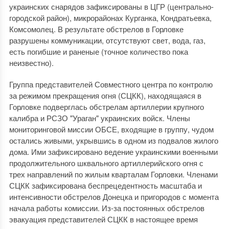
украинских снарядов зафиксированы в ЦГР (центрально-
городской район), микрорайонах Курганка, Кондратьевка,
Комсомолец. В результате обстрелов в Горловке
разрушены коммуникации, отсутствуют свет, вода, газ,
есть погибшие и раненые (точное количество пока
неизвестно).
Группа представителей Совместного центра по контролю
за режимом прекращения огня (СЦКК), находящаяся в
Горловке подверглась обстрелам артиллерии крупного
калибра и РСЗО "Ураган" украинских войск. Члены
мониторинговой миссии ОБСЕ, входящие в группу, чудом
остались живыми, укрывшись в одном из подвалов жилого
дома. Ими зафиксировано ведение украинскими военными
продолжительного шквального артиллерийского огня с
трех направлений по жилым кварталам Горловки. Членами
СЦКК зафиксирована беспрецедентность масштаба и
интенсивности обстрелов Донецка и пригородов с момента
начала работы комиссии. Из-за постоянных обстрелов
эвакуация представителей СЦКК в настоящее время