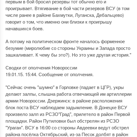
первым в бой бросил резервы тот обычно его и
проигрывает. Втягивание в бой части резервов ВСУ (в том
числе ранее в районе Бахмутки, Луганска, Дебальцево)
говорит о том, что именно они близки к проигрышу
начавшихся боев.
А потому на политическом фронте началось форменное
безумие (миролюбие со стороны Украины и Запада просто
зашкаливает. К чему бы это?). Но это уже другая история."
Сводки от ополчения Новороссии
19.01.15. 15:44. Сообщение от ополчения.
"Сейчас очень "шумно" в Горловке (падает в ЦГР), укры
делают залпы, слышна работа отвечающей им артиллерии
армии Новороссии. Дзержинск: в районе расположения
блок поста ВСУ наблюдаем задымление. В Донецке ВСУ
произвело залп из РСЗО"Град", прилетело в район Первой
площадки. Район Путиловки был обстрелян из РСЗО
"Ураган". ВСУ в 16:00 со стороны Авдеевки ведут обстрел
района посёлка Октябрьский, из-за Песок долбят в район