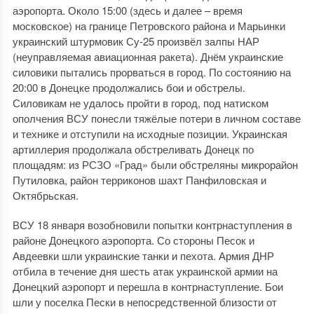
аэропорта. Около 15:00 (здесь и далее – время
московское) на границе Петровского района и Марьинки
украинский штурмовик Су-25 произвёл залпы НАР
(неуправляемая авиационная ракета). Днём украинские
силовики пытались прорваться в город. По состоянию на
20:00 в Донецке продолжались бои и обстрелы.
Силовикам не удалось пройти в город, под натиском
ополчения ВСУ понесли тяжёлые потери в личном составе
и технике и отступили на исходные позиции. Украинская
артиллерия продолжала обстреливать Донецк по
площадям: из РСЗО «Град» были обстреляны микрорайон
Путиловка, район терриконов шахт Панфиловская и
Октябрьская.
ВСУ 18 января возобновили попытки контрнаступления в
районе Донецкого аэропорта. Со стороны Песок и
Авдеевки шли украинские танки и пехота. Армия ДНР
отбила в течение дня шесть атак украинской армии на
Донецкий аэропорт и перешла в контрнаступление. Бои
шли у поселка Пески в непосредственной близости от