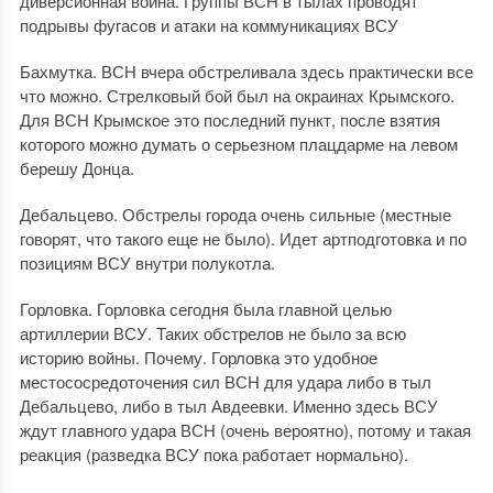
диверсионная война. Группы ВСН в тылах проводят
подрывы фугасов и атаки на коммуникациях ВСУ
Бахмутка. ВСН вчера обстреливала здесь практически все
что можно. Стрелковый бой был на окраинах Крымского.
Для ВСН Крымское это последний пункт, после взятия
которого можно думать о серьезном плацдарме на левом
берешу Донца.
Дебальцево. Обстрелы города очень сильные (местные
говорят, что такого еще не было). Идет артподготовка и по
позициям ВСУ внутри полукотла.
Горловка. Горловка сегодня была главной целью
артиллерии ВСУ. Таких обстрелов не было за всю
историю войны. Почему. Горловка это удобное
местососредоточения сил ВСН для удара либо в тыл
Дебальцево, либо в тыл Авдеевки. Именно здесь ВСУ
ждут главного удара ВСН (очень вероятно), потому и такая
реакция (разведка ВСУ пока работает нормально).