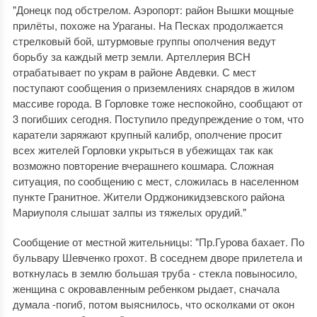
"Донецк под обстрелом. Аэропорт: район Вышки мощные
прилёты, похоже на Ураганы. На Песках продолжается
стрелковый бой, штурмовые группы ополчения ведут
борьбу за каждый метр земли. Артеллерия ВСН
отрабатывает по украм в районе Авдевки. С мест
поступают сообщения о приземлениях снарядов в жилом
массиве города. В Горловке тоже неспокойно, сообщают от
3 погибших сегодня. Поступило предупреждение о том, что
каратели заряжают крупный калибр, ополчение просит
всех жителей Горловки укрыться в убежищах так как
возможно повторение вчерашнего кошмара. Сложная
ситуация, по сообщению с мест, сложилась в населенном
пункте Гранитное. Жители Орджоникидзевского района
Мариуполя слышат залпы из тяжелых орудий."
Сообщение от местной жительницы: "Пр.Гурова бахает. По
бульвару Шевченко грохот. В соседнем дворе прилетела и
воткнулась в землю большая труба - стекла повыносило,
женщина с окровавленным ребенком рыдает, сначала
думала -погиб, потом выяснилось, что осколками от окон