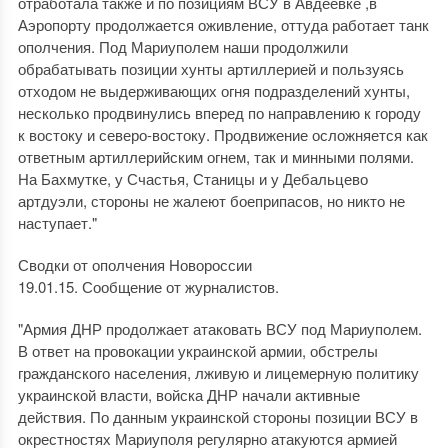
отработала также и по позициям ВСУ в Авдеевке ,в
Аэропорту продолжается оживление, оттуда работает танк
ополчения. Под Мариуполем наши продолжили
обрабатывать позиции хунты артиллерией и пользуясь
отходом не выдерживающих огня подразделений хунты,
несколько продвинулись вперед по направлению к городу
к востоку и северо-востоку. Продвижение осложняется как
ответным артиллерийским огнем, так и минными полями.
На Бахмутке, у Счастья, Станицы и у Дебальцево
артдуэли, стороны не жалеют боеприпасов, но никто не
наступает."
Сводки от ополчения Новороссии
19.01.15. Сообщение от журналистов.
"Армия ДНР продолжает атаковать ВСУ под Мариуполем.
В ответ на провокации украинской армии, обстрелы
гражданского населения, лживую и лицемерную политику
украинской власти, войска ДНР начали активные
действия. По данным украинской стороны позиции ВСУ в
окрестностях Мариуполя регулярно атакуются армией