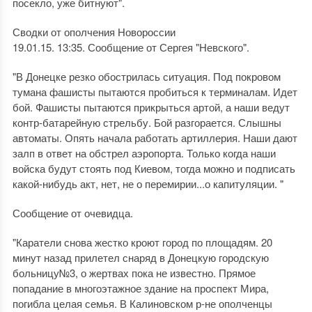
посекло, уже битнуют".
Сводки от ополчения Новороссии
19.01.15. 13:35. Сообщение от Сергея "Невского".
"В Донецке резко обострилась ситуация. Под покровом
тумана фашисты пытаются пробиться к терминалам. Идет
бой. Фашисты пытаются прикрыться артой, а наши ведут
контр-батарейную стрельбу. Бой разгорается. Слышны
автоматы. Опять начала работать артиллерия. Наши дают
залп в ответ на обстрел аэропорта. Только когда наши
войска будут стоять под Киевом, тогда можно и подписать
какой-нибудь акт, нет, не о перемирии...о капитуляции. "
Сообщение от очевидца.
"Каратели снова жестко кроют город по площадям. 20
минут назад прилетел снаряд в Донецкую городскую
больницу№3, о жертвах пока не известно. Прямое
попадание в многоэтажное здание на проспект Мира,
погибла целая семья. В Калиновском р-не ополченцы