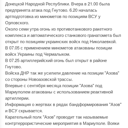
Донецкой Народной Республики. Вчера в 21.00 была
предпринята атака под Гнутово. 6.20 началась
артподготовка из минометов по позициям ВСУ у
Орловского.
Около семи утра огонь из противотанкового ракетного
комплекса и автоматического станкового гранатомета был
открыт по позициям украинских войск под Николаевкой.
В 07.05 с применением минометов атакованы позиции
войск Украины под Чермалыком.
В 07.25 артиллерийский огонь был открыт в районе
Гнутово.
Войска ДНР так же усилили давление на позиции "Азова"
со стороны Новоазовской трассы.
Впервые с сентября месяца позиции "Азова" под
Мариуполем атакованы с использованием реактивной
артиллерии.
Информация о жертвах в рядах бандформирования "Азов"
и ВСУ скрывается.
Карательный полк "Азов" проводит так называемые
контртеррористические мероприятия в Мариуполе. Вояки