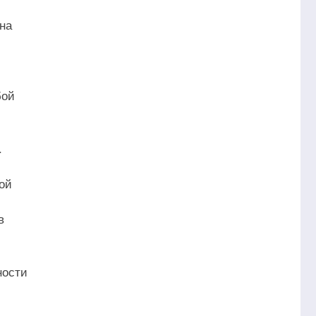
она
бой
.
ой
в
ности