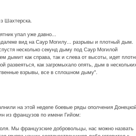
из Шахтерска.
ятник упал уже давно...
далеке вид на Саур Могилу... разрывы и плотный дым.
 спустя несколько секунд дыму под Саур Могилой
ем дымит как справа, так и слева от высоты, идет плот
й развеяться, как загромыхало опять, дым в нескольки
твенные взрывы, все в сплошном дыму".
лнили на этой неделе боевые ряды ополчения Донецко
ин из французов по имени Гийом:
коля. Мы французские добровольцы, нас можно назвать
ая группа наших соотечественников либо готовится к