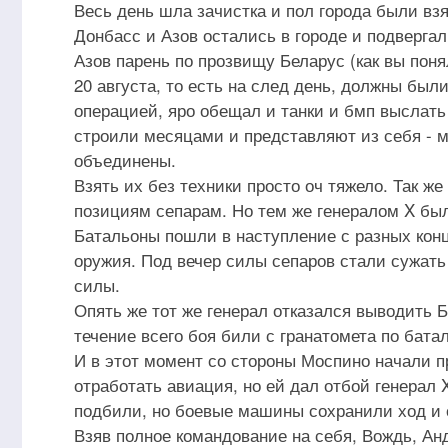
Весь день шла зачистка и пол города были вз
Донбасс и Азов остались в городе и подвергал
Азов парень по прозвищу Беларус (как вы пон
20 августа, то есть на след день, должны был
операцией, яро обещал и танки и бмп выслать
строили месяцами и представляют из себя - м
объединены.
Взять их без техники просто оч тяжело. Так ж
позициям сепарам. Но тем же генералом X был
Батальоны пошли в наступление с разных конц
оружия. Под вечер силы сепаров стали сужать
силы.
Опять же тот же генерал отказался выводить Б
течение всего боя били с гранатомета по бата
И в этот момент со стороны Моспино начали п
отработать авиация, но ей дал отбой генерал 
подбили, но боевые машины сохранили ход и 
Взяв полное командование на себя, Вождь, Ан