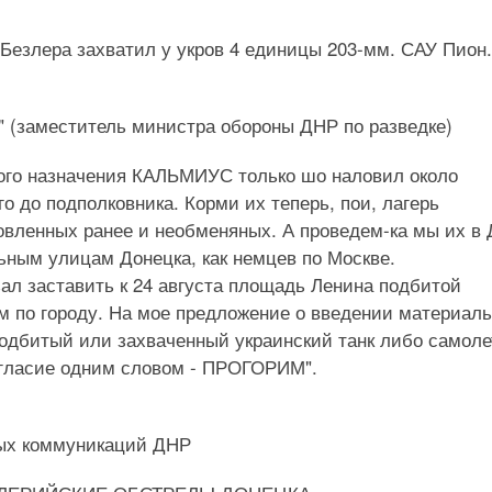
 Безлера захватил у укров 4 единицы 203-мм. САУ Пион.
а" (заместитель министра обороны ДНР по разведке)
ного назначения КАЛЬМИУС только шо наловил около
о до подполковника. Корми их теперь, пои, лагерь
овленных ранее и необменяных. А проведем-ка мы их в 
ьным улицам Донецка, как немцев по Москве.
ал заставить к 24 августа площадь Ленина подбитой
ем по городу. На мое предложение о введении материаль
дбитый или захваченный украинский танк либо самоле
огласие одним словом - ПРОГОРИМ".
ьных коммуникаций ДНР