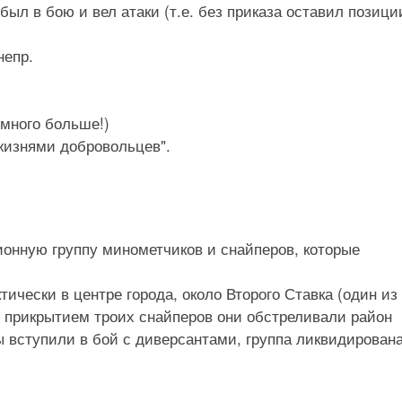
ыл в бою и вел атаки (т.е. без приказа оставил позиции
непр.
 много больше!)
жизнями добровольцев".
онную группу минометчиков и снайперов, которые
тически в центре города, около Второго Ставка (один из
д прикрытием троих снайперов они обстреливали район
вступили в бой с диверсантами, группа ликвидирована