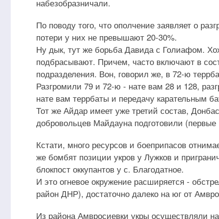
набезобразничали.
По поводу того, что ополчение заявляет о раз
потери у них не превышают 20-30%.
Ну дык, тут же борьба Давида с Голиафом. Хо
подбрасывают. Причем, часто включают в сос
подразделения. Вон, говорил же, в 72-ю террб
Разгромили 79 и 72-ю - нате вам 28 и 128, разг
нате вам террбаты и передачу карательным ба
Тот же Айдар имеет уже третий состав, Донбас
добровольцев Майдауна подготовили (первые 
Кстати, много ресурсов и боеприпасов отнимае
же бомбят позиции укров у Лужков и приграни
блокпост оккупантов у с. Благодатное.
И это огневое окружение расширяется - обстр
район ДНР), достаточно далеко на юг от Амвро
Из района Амвросиевки укры осуществляли на