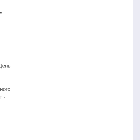
"
День
ного
т -