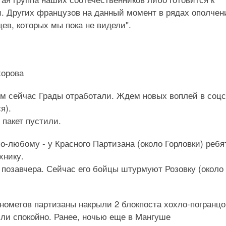
ти. Других французов на данный момент в рядах ополчен
цев, которых мы пока не видели".
хорова
им сейчас Грады отработали. Ждем новых воплей в соцс
я).
 пакет пустили.
о-любому - у Красного Партизана (около Горловки) ребя
хнику.
о позавчера. Сейчас его бойцы штурмуют Розовку (около
нометов партизаны накрыли 2 блокпоста хохло-погранцо
ли спокойно. Ранее, ночью еще в Мангуше