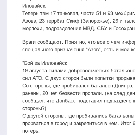
Иловайск.
Теперь там 17 танковая, части 51 и 93 мехбри
Азова, 23 террбат Скиф (Запорожье), 26 и тыл
морпехи, подразделения МВД, СБУ и Госохраны
Враги сообщают. Приятно, что все о чем инфо
спеціального призначення "Азов", есть и мои к
"Бой за Илловайск
19 августа силами добровольческих батальоно
сил АТО. С двух сторон были попытки прорыва 
Со стороны, где пробивался батальон Днипро, 
ранены, 20 чел безвести пропали. (на след де
сообщал, что Донбасс подставил подразделени
стороны?)
С другой стороны, где пробивались батальоны
прорваться в город и закрепиться в нем. Итог 
потерь.