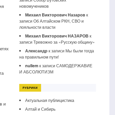
ия
новомучеников
Михаил Викторович Назаров
к
записи
Об Алтайском РКН, СВО и
лояльности власти
Михаил Викторович НАЗАРОВ
к
записи
Тревожно за «Русскую общину»
етях
Александр
к записи
Мы были тогда
на правильном пути!
nullem
к записи
САМОДЕРЖАВИЕ
И АБСОЛЮТИЗМ
та
РУБРИКИ
Актуальная публицистика
в и
Алтай и Сибирь