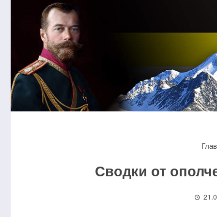
Гла
Сводки от ополч
21.