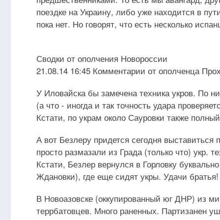
поездке на Украину, либо уже находится в пу
пока нет. Но говорят, что есть несколько испан
Сводки от ополчения Новороссии
21.08.14 16:45 Комментарии от ополченца Про
У Иловайска бы замечена техника укров. По н
(а что - иногда и так точность удара проверяетс
Кстати, по украм около Сауровки также полный
А вот Безлеру придется сегодня выставиться п
просто размазали из Града (только что) укр. те
Кстати, Безлер вернулся в Горловку буквальн
Ждановки), где еще сидят укры. Удачи братья!
В Новоазовске (оккупированный юг ДНР) из ми
террбатовцев. Много раненных. Партизанен уш