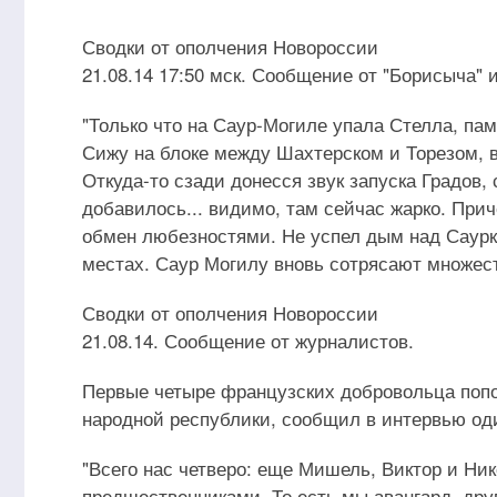
Сводки от ополчения Новороссии
21.08.14 17:50 мск. Сообщение от "Борисыча" 
"Только что на Саур-Могиле упала Стелла, пам
Сижу на блоке между Шахтерском и Торезом, в
Откуда-то сзади донесся звук запуска Градов,
добавилось... видимо, там сейчас жарко. Прич
обмен любезностями. Не успел дым над Саурко
местах. Саур Могилу вновь сотрясают множес
Сводки от ополчения Новороссии
21.08.14. Сообщение от журналистов.
Первые четыре французских добровольца попо
народной республики, сообщил в интервью од
"Всего нас четверо: еще Мишель, Виктор и Ни
предшественниками. То есть мы авангард, друг