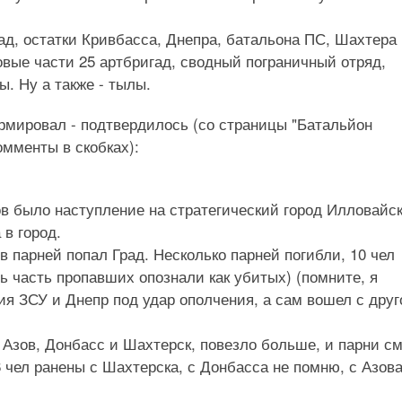
гад, остатки Кривбасса, Днепра, батальона ПС, Шахтера
овые части 25 артбригад, сводный пограничный отряд,
. Ну а также - тылы.
рмировал - подтвердилось (со страницы "Батальйон
омменты в скобках):
в было наступление на стратегический город Илловайс
в город.
в парней попал Град. Несколько парней погибли, 10 чел
нь часть пропавших опознали как убитых) (помните, я
я ЗСУ и Днепр под удар ополчения, а сам вошел с друг
 Азов, Донбасс и Шахтерск, повезло больше, и парни с
6 чел ранены с Шахтерска, с Донбасса не помню, с Азова