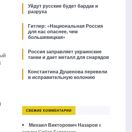
Уйдут русские будет бардак и
разруха
Гитлер: «Национальная Россия
для нас опаснее, чем
большевицкая»
Россия заправляет украинские
ный
танки и дает металл для снарядов
х
Константина Душенова перевели
в исправительную колонию
й
СВЕЖИЕ КОММЕНТАРИИ
Михаил Викторович Назаров
к
записи
Собор Бутовских