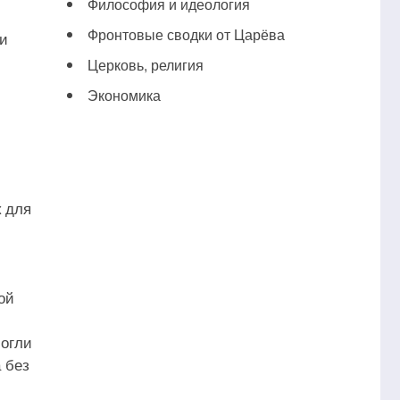
Философия и идеология
Фронтовые сводки от Царёва
 и
Церковь, религия
Экономика
к для
ой
могли
 без