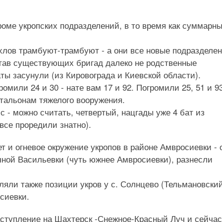
громе укропских подразделений, в то время как суммарн
хлов трамбуют-трамбуют - а они все новые подразделе
тав существующих бригад далеко не родственные
аты засунули (из Кировограда и Киевской области).
ромили 24 и 30 - нате вам 17 и 92. Погромили 25, 51 и 93
тальонам тяжелого вооружения.
с - можно считать, четвертый, нацгады уже 4 бат из
все проредили знатно).
т и огневое окружение укропов в районе Амвросиевки - 
чной Васильевки (чуть южнее Амвросиевки), разнесли
еляли также позиции укров у с. Солнцево (Тельмановски
сиевки.
ступление на Шахтерск -Снежное-Красный Луч и сейчас 