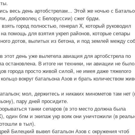
яты.
ись весь день артобстрелам... Этой же ночью с Баталь
яли, доброволец с Белоруссии) сжег брдм.
и взять город полностью, генерал X, который руководил
 на помощь для взятия укреп районов, которые сепары
ного дотов, вылитых из бетона, и под землей между со
е в этот день уже вылетела авиация для артобстрела по
а остановлена. В итоге ни техники, ни авиации не было
ов города просто живой силой, не имея даже тяжелого
 кольцо вокруг батальона Азов и брать количеством жив
атальон; мол, держитесь и никаких минометов там нет (
льону), пару дней просидите.
рорываться танки сепаров (в это место должна была
X), один бпм и экипаж укр вояк они уничтожили (в реаль
отошли в тыл).
дрей Билецкий вывел батальон Азов с окружения чтоб