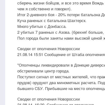
сберечь жизни бойцов, и все это время Вождь б
чем я собственно и говорил).
Итог 2-дневного боя - 20% потери батальона Д
Куча раненых с батальона Шахтерск.
Много убитых с Донбасса.
2 убитых 7 раненых с Азова. (брехня! больше,
Пол города были заняты нами высокой ценой 
Сводки от ополчения Новороссии
21.08.14 15:51 Сообщение от Штаба ополчения
"Ополченцы ликвидировали в Донецке диверси
обстреливали центр города.
Поступил сигнал от местных жителей, что прак
прудов) орудуют два минометных расчета. По
бывшего СБУ. Прибывшие на место ополченцы 
Сводки от ополчения Новороссии
21.08.14. 16:20. Сообщение от ополчения.