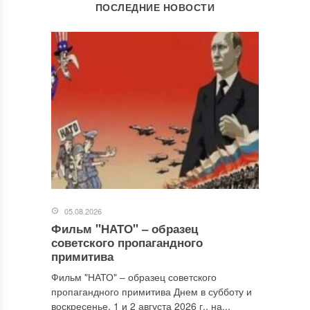
ОСТАВИТЬ КОММЕНТАРИЙ
ПОСЛЕДНИЕ НОВОСТИ
Ваш адрес email не будет опубликован.
Обязательные поля
помечены
*
Комментарий
*
05.08.2026
Фильм "НАТО" ‒ образец
Имя
*
советского пропагандного
примитива
Фильм "НАТО" ‒ образец советского
пропагандного примитива Днем в субботу и
Email
*
воскресенье, 1 и 2 августа 2026 г., на...