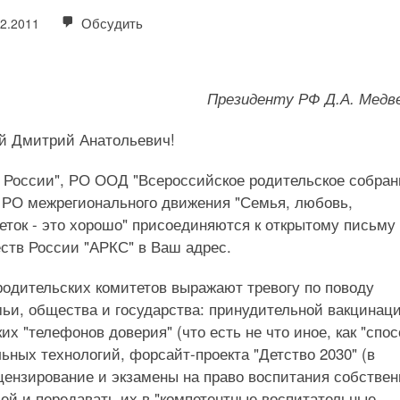
Обсудить
02.2011
Президенту РФ Д.А. Медв
й Дмитрий Анатольевич!
 России", РО ООД "Всероссийское родительское собран
 РО межрегионального движения "Семья, любовь,
еток - это хорошо" присоединяются к открытому письму
ств России "АРКС" в Ваш адрес.
родительских комитетов выражают тревогу по поводу
ьи, общества и государства: принудительной вакцинац
ких "телефонов доверия" (что есть не что иное, как "спо
ьных технологий, форсайт-проекта "Детство 2030" (в
цензирование и экзамены на право воспитания собстве
лей и передавать их в "компетентные воспитательные