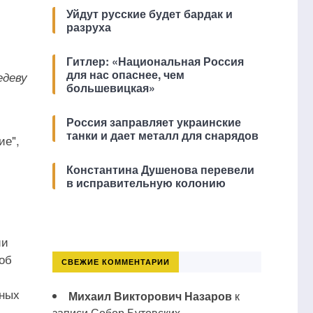
Уйдут русские будет бардак и
разруха
Гитлер: «Национальная Россия
для нас опаснее, чем
едеву
большевицкая»
Россия заправляет украинские
танки и дает металл для снарядов
ие",
Константина Душенова перевели
в исправительную колонию
ии
соб
СВЕЖИЕ КОММЕНТАРИИ
нных
Михаил Викторович Назаров
к
записи
Собор Бутовских