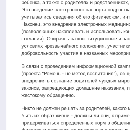
ребенка, а также о родителях и родственниках
Это введение электронного паспорта подростк
учитывались сведения об его физическом, ин
Наконец, это внедрение электронных медицин
(позволяющих накапливать и использовать ко
согласия). Опираясь на конституционные и за
условиях чрезвычайного положения, участники
добровольность участия в названных меропри
В связи с проведением информационной камп
(проекта "Ремень - не метод воспитания"), о
внедрения в сознание родителей чуждых миро
законов, запрещающих домашние наказания, п
жестокому обращению.
Никто не должен решать за родителей, какого
быть их образ жизни - должны ли они, к приме
придерживаться определенных норм в общении
физически ограждаться от опасных и вредных 