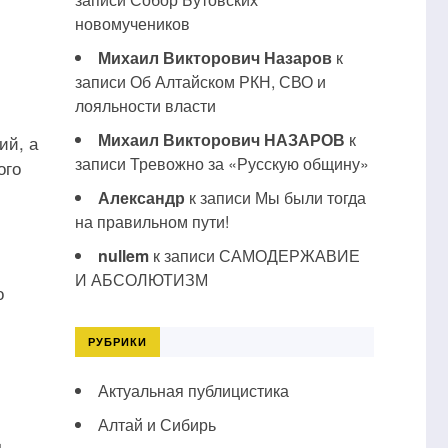
новомучеников
Михаил Викторович Назаров
к
записи
Об Алтайском РКН, СВО и
лояльности власти
Михаил Викторович НАЗАРОВ
к
ий, а
записи
Тревожно за «Русскую общину»
ого
Александр
к записи
Мы были тогда
на правильном пути!
nullem
к записи
САМОДЕРЖАВИЕ
И АБСОЛЮТИЗМ
о
РУБРИКИ
Актуальная публицистика
Алтай и Сибирь
д