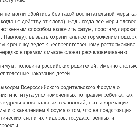
 не могли обойтись без такой воспитательной меры ка
 когда не действуют слова). Ведь когда все меры словес
инственным способом включить разум, простимулирова
. Павлову), вызвать охранительное торможение подкорк
ем к ребенку ведет к беспрепятственному растормажив
 (нередко в прямом смысле слова) расчеловечиванию.
нимум, половина российских родителей. Именно стольк
т телесные наказания детей.
ыводом Всероссийского родительского Форума о
ия института уполномоченных по правам ребенка, как
 внедрению ювенальных технологий, противоречащих
мы и с заявлением Форума о том, что на предстоящих
ических сил и их лидеров, государственных и
проекты.