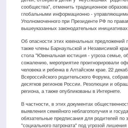
сообщества", отменить традиционное образова
глобальными информационно - управляющими 
Уполномоченного при Президенте РФ по правам 
вышеуказанных законодательных инициативах
Об опасности этих ювенальных предложений п
также члены Барнаульской и Независимой кра
стола "Ювенальная юстиция - угроза семье, об
сожалению, мероприятие проигнорировали оф
человека и ребенка в Алтайском крае. 22 декаб
Всероссийского родительского Форума, собрав
десятков регионов России. Резолюции и обра
региона, а также опубликованы в Интернете.
В частности, в этих документах общественнос
выявления семейного неблагополучия и госуд
обязательные предписания для родителей по з
"социального патроната" под угрозой лишения 