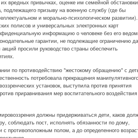
, их вредных привычках, оценке им семейной обстановки
а, подлежащего призыву на военную службу (где бы
теллектуальном и морально-психологическом развитии).
ских полисов и универсальных электронных карт
нфиденциальную информацию о человеке без его ведом
конодательные гарантии, не подлежащие ограничению д
 акций просили руководство страны обеспечить
ятиях.
ании по противодействию "жестокому обращению" с де
бщественность потребовала прекращения манипулятивног
воззренческих установок, выступила против принятия
ротив приравнивания мер воспитательного воздействия
 мировоззрения должны придерживаться дети, каков дол
ру, соблюдать пост, исполнять обязанности по дому,
 с противоположным полом, а до определенного возраст
поступков.