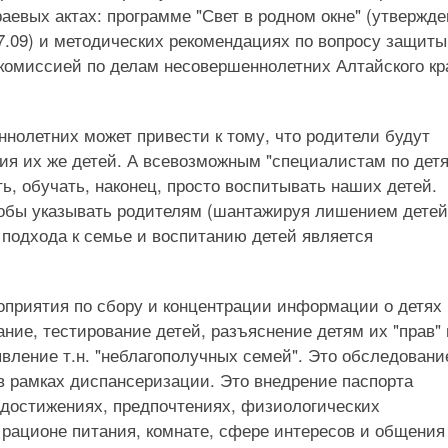
раевых актах: программе "Свет в родном окне" (утвержд
7.09) и методических рекомендациях по вопросу защиты
 комиссией по делам несовершеннолетних Алтайского кр
нолетних может привести к тому, что родители будут
ия их же детей. А всевозможным "специалистам по дет
ть, обучать, наконец, просто воспитывать наших детей.
тобы указывать родителям (шантажируя лишением детей
подхода к семье и воспитанию детей является
приятия по сбору и концентрации информации о детях 
ние, тестирование детей, разъяснение детям их "прав" 
явление т.н. "неблагополучных семей". Это обследовани
в рамках диспансеризации. Это внедрение паспорта
 достижениях, предпочтениях, физиологических
 рационе питания, комнате, сфере интересов и общения