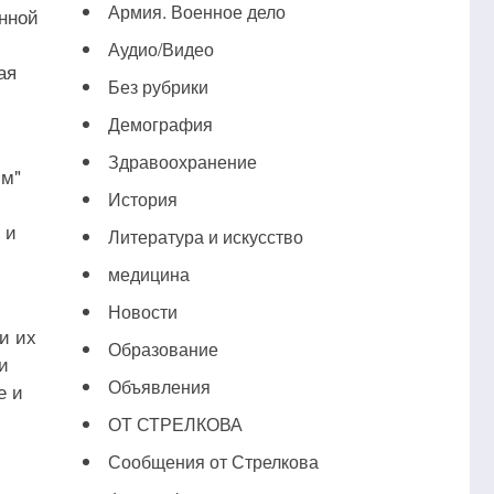
Армия. Военное дело
енной
Аудио/Видео
ая
Без рубрики
Демография
Здравоохранение
ям"
История
 и
Литература и искусство
медицина
Новости
и их
Образование
и
Объявления
е и
ОТ СТРЕЛКОВА
Сообщения от Стрелкова