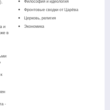
Философия и идеология
).
Фронтовые сводки от Царёва
Церковь, религия
а и
Экономика
аже в
тьми
о
 к
жен
а -