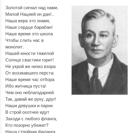
Золотой сигнал над нами,
Милой Нацией он дан!..
Наша вера это знамя,
Наше сердце барабан!
Наше время это школа
Чтобы слить нас в
монолит.
Нашей юности тяжелой
Солнце свастики горит!
Не укрой же низко взора
От воззвавшего перста:
Наше время час отбора
Ибо житница пуста!
Чем оно неблагодарней
Так, давай же руку, друг!
Наши девушки и парни
В строй охотнее идут
Заходи с любого фланга,
Кто позорно убежит?
Наша стройная фаланга