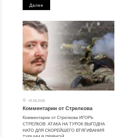
Далее
Сайт
Этот сайт использует Akismet для борьбы со спамом.
Узнайте, как обрабатываются ваши данные комментариев
.
Отправляя сообщение, Вы разрешаете сбор и обработку
персональных данных.
Политика конфиденциальности
.
05.08.2026
Комментарии от Стрелкова
Комментарии от Стрелкова ИГОРЬ
СТРЕЛКОВ: АТАКА НА ТУРОК ВЫГОДНА
НАТО ДЛЯ СКОРЕЙШЕГО ВТЯГИВАНИЯ
ТУРЦИИ В ПРЯМОЙ...