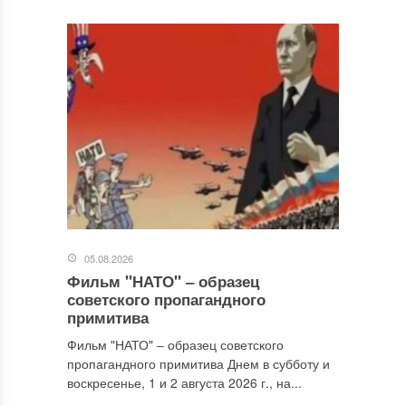
Ваш адрес email не будет опубликован.
Обязательные поля
помечены
*
Комментарий
*
05.08.2026
Фильм "НАТО" ‒ образец
Имя
*
советского пропагандного
примитива
Фильм "НАТО" ‒ образец советского
пропагандного примитива Днем в субботу и
Email
*
воскресенье, 1 и 2 августа 2026 г., на...