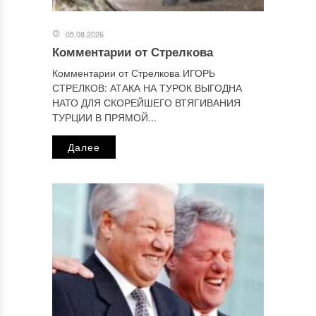
Отправляя сообщение, Вы разрешаете сбор и обработку
персональных данных.
Политика конфиденциальности
.
05.08.2026
Комментарии от Стрелкова
Комментарии от Стрелкова ИГОРЬ
СТРЕЛКОВ: АТАКА НА ТУРОК ВЫГОДНА
НАТО ДЛЯ СКОРЕЙШЕГО ВТЯГИВАНИЯ
ТУРЦИИ В ПРЯМОЙ...
Далее