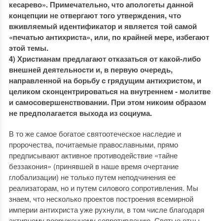
кесарево». Примечательно, что апологеты данной
концепции не отвергают того утверждения, что
вживляемый идентификатор и является той самой
«печатью антихриста», или, по крайней мере, избегают
этой темы.
4) Христианам предлагают отказаться от какой-либо
внешней деятельности и, в первую очередь,
направленной на борьбу с грядущим антихристом, и
целиком сконцентрироваться на внутреннем - молитве
и самосовершенствовании. При этом никоим образом
не предполагается выхода из социума.
В то же самое богатое святоотеческое наследие и
пророчества, почитаемые православными, прямо
предписывают активное противодействие «тайне
беззакония» (принявшей в наше время очертание
глобализации) не только путем неподчинения ее
реализаторам, но и путем силового сопротивления. Мы
знаем, что несколько проектов построения всемирной
империи антихриста уже рухнули, в том числе благодаря
активному вооруженному сопротивлению. Святые отцы