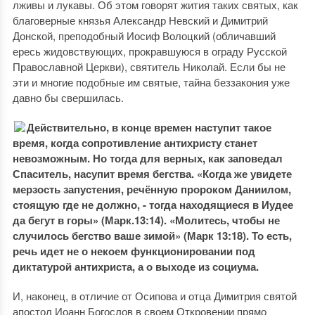
лживы и лукавы. Об этом говорят жития таких святых, как
благоверные князья Александр Невский и Димитрий
Донской, преподобный Иосиф Волоцкий (обличавший
ересь жидовствующих, прокравшуюся в ограду Русской
Православной Церкви), святитель Николай. Если бы не
эти и многие подобные им святые, тайна беззакония уже
давно бы свершилась.
Действительно, в конце времен наступит такое
время, когда сопротивление антихристу станет
невозможным. Но тогда для верных, как заповедал
Спаситель, насупит время бегства. «Когда же увидете
мерзость запустения, речённую пророком Даниилом,
стоящую где не должно, - тогда находящиеся в Иудее
да бегут в горы» (Марк.13:14). «Молитесь, чтобы не
случилось бегство ваше зимой» (Марк 13:18). То есть,
речь идет не о некоем функционировании под
диктатурой антихриста, а о выходе из социума.
И, наконец, в отличие от Осипова и отца Димитрия святой
апостол Иоанн Богослов в своем Откровении прямо