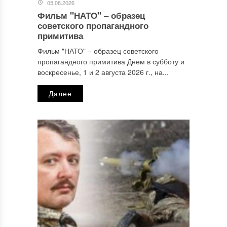
05.08.2026
Фильм "НАТО" ‒ образец
Имя
*
советского пропагандного
примитива
Фильм "НАТО" ‒ образец советского
пропагандного примитива Днем в субботу и
Email
*
воскресенье, 1 и 2 августа 2026 г., на...
Далее
Сайт
Этот сайт использует Akismet для борьбы со спамом.
Узнайте, как обрабатываются ваши данные комментариев
.