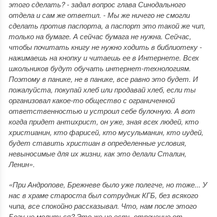
этого сделать? - задал вопрос глава Синодального
отдела и сам же ответил. - Мы же ничего не смогли
сделать против паспорта, а паспорт это такой же чип,
только на бумаге. А сейчас бумага не нужна. Сейчас,
чтобы почитать книгу не нужно ходить в библиотеку -
нажимаешь на кнопку и читаешь ее в Интернете. Всех
школьников будут обучать интернет-технологиям.
Поэтому в панике, не в панике, все равно это будет. И
пожалуйста, покупай хлеб или продавай хлеб, если ты
организовал какое-то общество с ограниченной
ответственностью и устроил себе булочную. А вот
когда придет антихрист, он уже, зная всех людей, кто
христианин, кто фарисей, кто мусульманин, кто иудей,
будет ставить христиан в определенные условия,
невыносимые для их жизни, как это делали Сталин,
Ленин».
«При Андропове, Брежневе было уже полегче, но тоже... У
нас в храме староста был сотрудник КГБ, без всякого
чипа, все спокойно рассказывал. Что, нам после этого
Богу не молиться? Это же не есть отречение от