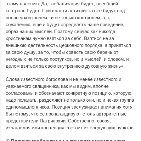
этому явлению. Да, глобализация будет, всеобщий
контроль будет. При власти антихриста все будут под
полным контролем - и не только контролем, а, к
сожалению, ещё и будут определять наше поведение,
образ наших мыслей. Поэтому сейчас как никогда
христианам нужно взяться за себя. Взяться не за
внешнюю деятельность церковного порядка, а приняться
за свою душу, за то, чтобы совесть свою беречь от
негодных не только поступков, но и мыслей: и словом, и
делом взяться за свою внутреннюю духовную жизнь».
Слова известного богослова и не менее известного и
уважаемого священника, как мы видим, вполне
согласованы и обозначают конкретную позицию, которую,
надо полагать, разделяют не только они, но и некая группа
единомышленников. Позиция заслуживает внимания хотя
бы потому, что ее пропагандируют столь авторитетные
представители Патриархии. Собственно говоря,
излагаемая ими концепция состоит из следующих пунктов:
1) Процесс глобализации и его неотъемлемая часть -