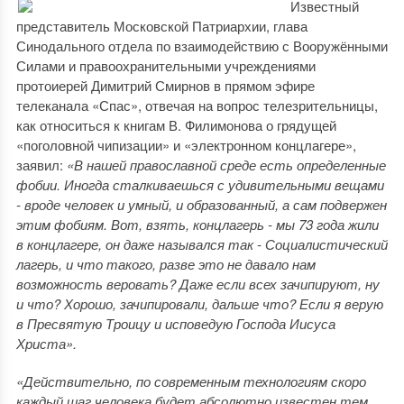
Известный
представитель Московской Патриархии, глава
Синодального отдела по взаимодействию с Вооружёнными
Силами и правоохранительными учреждениями
протоиерей Димитрий Смирнов в прямом эфире
телеканала «Спас», отвечая на вопрос телезрительницы,
как относиться к книгам В. Филимонова о грядущей
«поголовной чипизации» и «электронном концлагере»,
заявил:
«В нашей православной среде есть определенные
фобии. Иногда сталкиваешься с удивительными вещами
- вроде человек и умный, и образованный, а сам подвержен
этим фобиям. Вот, взять, концлагерь - мы 73 года жили
в концлагере, он даже назывался так - Социалистический
лагерь, и что такого, разве это не давало нам
возможность веровать? Даже если всех зачипируют, ну
и что? Хорошо, зачипировали, дальше что? Если я верую
в Пресвятую Троицу и исповедую Господа Иисуса
Христа».
«Действительно, по современным технологиям скоро
каждый шаг человека будет абсолютно известен тем