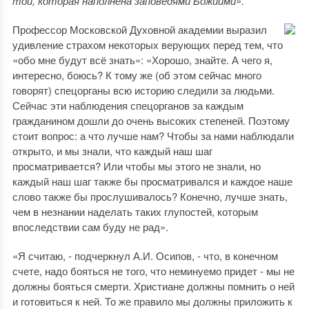
той, которая наполнена заповедями Божиими».
Профессор Московской Духовной академии выразил
удивление страхом некоторых верующих перед тем, что
«обо мне будут всё знать»: «Хорошо, знайте. А чего я,
интересно, боюсь? К тому же (об этом сейчас много
говорят) спецорганы всю историю следили за людьми.
Сейчас эти наблюдения спецорганов за каждым
гражданином дошли до очень высоких степеней. Поэтому
стоит вопрос: а что лучше нам? Чтобы за нами наблюдали
открыто, и мы знали, что каждый наш шаг
просматривается? Или чтобы мы этого не знали, но
каждый наш шаг также бы просматривался и каждое наше
слово также бы прослушивалось? Конечно, лучше знать,
чем в незнании наделать таких глупостей, которым
впоследствии сам буду не рад».
«Я считаю, - подчеркнул А.И. Осипов, - что, в конечном
счете, надо бояться не того, что неминуемо придет - мы не
должны бояться смерти. Христиане должны помнить о ней
и готовиться к ней. То же правило мы должны приложить к