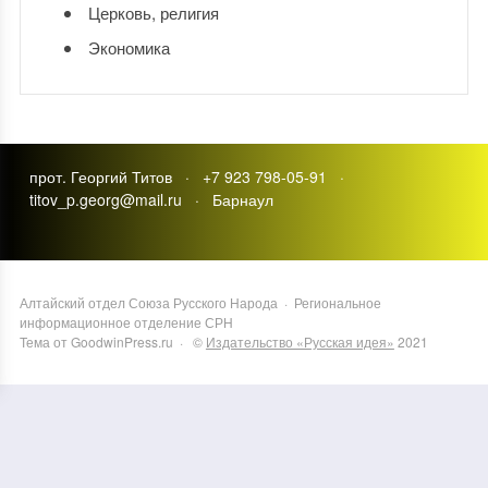
Церковь, религия
Экономика
прот. Георгий Титов · +7 923 798-05-91 ·
titov_p.georg@mail.ru · Барнаул
Алтайский отдел Союза Русского Народа
·
Региональное
информационное отделение СРН
Тема от GoodwinPress.ru
· ©
Издательство «Русская идея»
2021