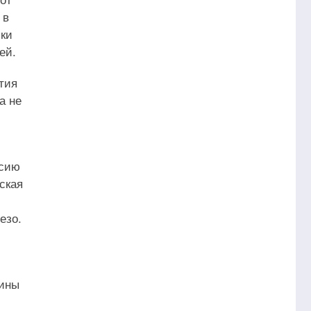
 в
пки
ей.
тия
а не
ссию
ская
езо.
лины