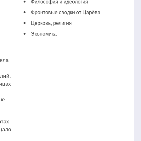
Философия и идеология
Фронтовые сводки от Царёва
Церковь, религия
Экономика
ляла
елий.
рицах
,
не
ртах
ещало