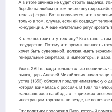
А в итоге овчинка не будет стоить выделки. И
борьбе на любом (в том числе внутрироссийско
теплых) стран. Вот и получается, что в усло
только в том, случае, если ей создадут тепли
конкуренции. А еще желательно регулировать 
Кто же построит эту теплицу? Кто станет эти
государство. Потому что промышленность госу
хочет быть суверенной, должна иметь эконом
генеральные секретари, и императоры, и цари.
Уже в XVII в., когда только-только появились
рынок, царь Алексей Михайлович начал защища
устав (1653) обложил предпринимательскую д
которая взималась с россиян. В 1667 по чело
жаловавшихся на обиды от «приезжих иноземц
иностранцам торговать не везде, не во всякое
Эту политику продолжил Петр, который помога