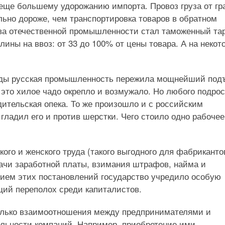
 еще большему удорожанию импорта. Провоз груза от гр
льно дороже, чем транспортировка товаров в обратном
тва отечественной промышленности стал таможенный т
ины на ввоз: от 33 до 100% от цены товара. А на некот
 годы русская промышленность пережила мощнейший под
это хилое чадо окрепло и возмужало. Но любого подро
дительская опека. То же произошло и с российским
 гладил его и против шерстки. Чего стоило одно рабочее
ого и женского труда (такого выгодного для фабрикантов
дачи заработной платы, взимания штрафов, найма и
нием этих постановлений государство учредило особую
ий переполох среди капиталистов.
олько взаимоотношения между предпринимателями и
ельности компаний. Например, приобретение ими