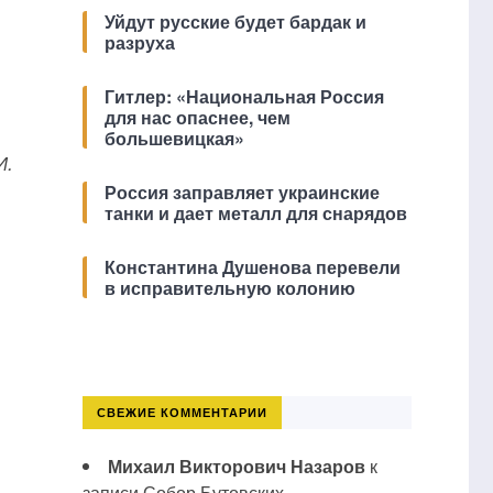
Уйдут русские будет бардак и
разруха
Гитлер: «Национальная Россия
для нас опаснее, чем
большевицкая»
И.
Россия заправляет украинские
танки и дает металл для снарядов
Константина Душенова перевели
в исправительную колонию
СВЕЖИЕ КОММЕНТАРИИ
Михаил Викторович Назаров
к
записи
Собор Бутовских