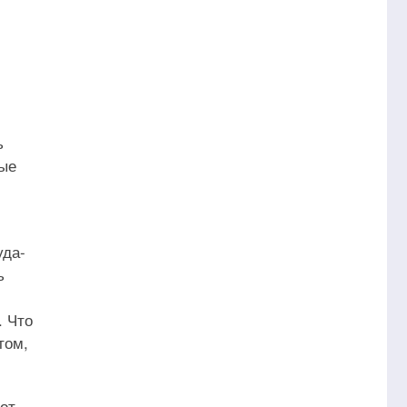
ь
ые
уда-
ь
. Что
том,
от