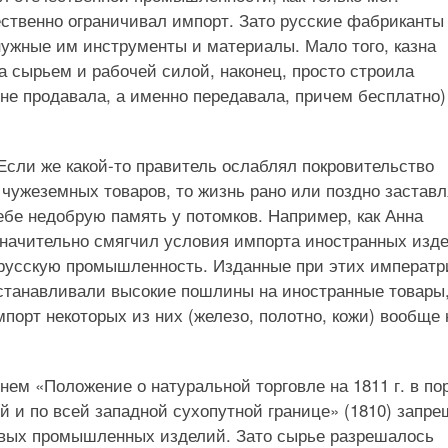
ственно ограничивал импорт. Зато русские фабриканты
нужные им инструменты и материалы. Мало того, казна
 сырьем и рабочей силой, наконец, просто строила
(не продавала, а именно передавала, причем бесплатно)
Если же какой-то правитель ослаблял покровительство
чужеземных товаров, то жизнь рано или поздно застав
ебе недобрую память у потомков. Например, как Анна
значительно смягчил условия импорта иностранных изд
и русскую промышленность. Изданные при этих императ
устанавливали высокие пошлины на иностранные товары
порт некоторых из них (железо, полотно, кожи) вообще 
нем «Положение о натуральной торговле на 1811 г. в по
ей и по всей западной сухопутной границе» (1810) запр
отовых промышленных изделий. Зато сырье разрешалось