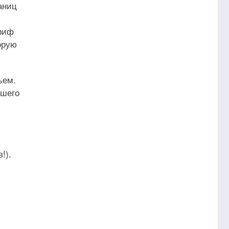
аниц
ариф
орую
ъем.
сшего
!).