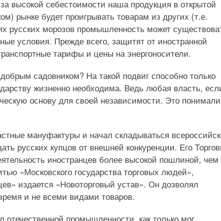
з-за высокой себестоимости наша продукция в открытой
м) рынке будет проигрывать товарам из других (т.е.
виях русских морозов промышленность может существова
чные условия. Прежде всего, защитят от иностранной
транспортные тарифы и цены на энергоносители.
м добрым садовником? На такой подвиг способно только
дарству жизненно необходима. Ведь любая власть, есл
ическую основу для своей независимости. Это понимали
 частные мануфактуры и начал складываться всероссийс
ть русских купцов от внешней конкуренции. Его Торго
еятельность иностранцев более высокой пошлиной, чем 
битью «Московского государства торговых людей»,
ев» издается «Новоторговый устав». Он дозволял
 время и не всеми видами товаров.
л отечественной промышленности, как только мог.