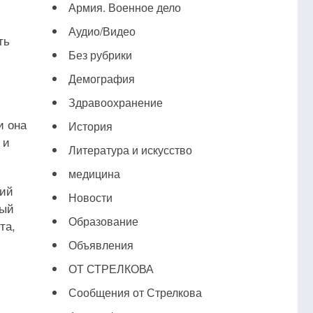
Армия. Военное дело
Аудио/Видео
ть
Без рубрики
Демография
Здравоохранение
и она
История
 и
Литература и искусство
медицина
кий
Новости
вый
Образование
та,
Объявления
ОТ СТРЕЛКОВА
Сообщения от Стрелкова