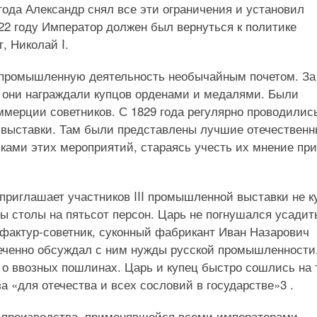
года Александр снял все эти ограничения и установил
22 году Император должен был вернуться к политике
, Николай I.
и промышленную деятельность необычайным почетом. За
 они награждали купцов орденами и медалями. Были
мерции советников. С 1829 года регулярно проводилис
выставки. Там были представлены лучшие отечественн
иками этих мероприятий, стараясь учесть их мнение при
приглашает участников III промышленной выставки не к
ты столы на пятьсот персон. Царь не погнушался усадит
уфактур-советник, суконный фабрикант Иван Назарович
леченно обсуждал с ним нужды русской промышленности
ь о ввозных пошлинах. Царь и купец быстро сошлись на 
а «для отечества и всех сословий в государстве»3 .
о производства, применявшейся всеми императорами — 