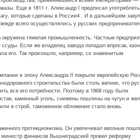
аказы. Еще в 1811 г. Александр I предписал употреблять
агу, которые сделаны в России4 . И в дальнейшем заку
режде всего осуществлялись у русских предпринимател
а окружена тяжелая промышленность. Частные предприя
 ссуды. Если же владелец завода попадал впросак, казн
ла его. Так произошло, например, со знаменитым
мпании в эпоху Александра II покрыли европейскую Ро
нодорожного строительства были столь велики, что рус
ть все его потребности. Поэтому в 1868 году были
став, каменный уголь, снижены пошлины на чугун и жел
пили в строй, таможенное обложение стало вновь
раженного протекционизма. Он увеличивал ввозные пош
 его министр финансов Вышнеградский провел реформу