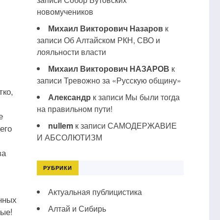
новомучеников
Михаил Викторович Назаров
к
записи
Об Алтайском РКН, СВО и
лояльности власти
Михаил Викторович НАЗАРОВ
к
записи
Тревожно за «Русскую общину»
тко,
Александр
к записи
Мы были тогда
на правильном пути!
е
nullem
к записи
САМОДЕРЖАВИЕ
его
И АБСОЛЮТИЗМ
за
РУБРИКИ
Актуальная публицистика
нных
Алтай и Сибирь
ные!