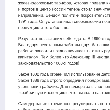
железнодорожных тарифов, которая привела к
и портов в центр России теперь стоил значите
направлении. Венцом политики покровительс
1891 года. Он устанавливал сверхвысокие пошл
продукцию и того больше.
Результат не заставил себя ждать. В 1890-е
Благодаря неустанным заботам царя-батюшки 
ребенка рано или поздно начинает тяготить ро
капиталом. Тем более что Александр III иногда
законодательство 1880-х годов!
Закон 1882 года ограничил использование детск
Закон 1886 года строго определил порядок вы
увольнения рабочих. Для надзора за выполне
«фабричную инспекцию», что вызвало настоящ
Самодержавие стремилось регулировать не т
работниками, но и другие важные сферы деят