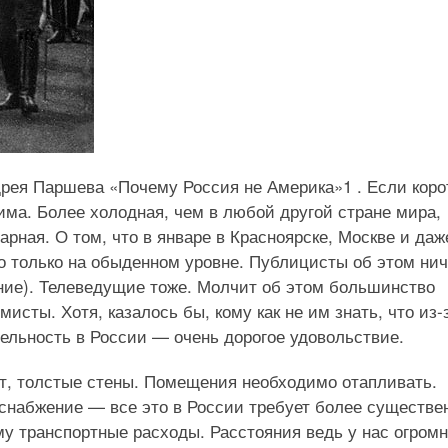
рея Паршева «Почему Россия не Америка»1 . Если коро
има. Более холодная, чем в любой другой стране мира,
ная. О том, что в январе в Красноярске, Москве и даж
Но только на обыденном уровне. Публицисты об этом нич
ние). Телеведущие тоже. Молчит об этом большинство
исты. Хотя, казалось бы, кому как не им знать, что из-
ельность в России — очень дорогое удовольствие.
т, толстые стены. Помещения необходимо отапливать.
оснабжение — все это в России требует более существе
ому транспортные расходы. Расстояния ведь у нас огром