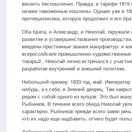
ввозить беспошлинно. Правда, в тарифе 1819 
низкие таможенные пошлины. Однако уже в 18
протекционизма, которую продолжил и его брат
Оба брата, и Александр, и Николай, окружал
развитие и усовершенствование производства
введены престижные звания мануфактур- и ком
всероссийские промышленно-художественные 
товары2 . Николай лично встречался с участн
разработке внутренней и внешней политики.
Небольшой пример. 1833 год, май. Император 
нибудь, а к себе, в Зимний дворец. Там накры
рядом с собой одного из купцов. Это был ман
Рыбников. В течение всего обеда Николай ув
характерно, Рыбников прежде всего завел реч
что их надо еще надбавить, отчего будет польз
Действенной мерой ободрения отечественног