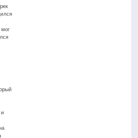
рек
дился
 мог
ался
торый
 и
на
а