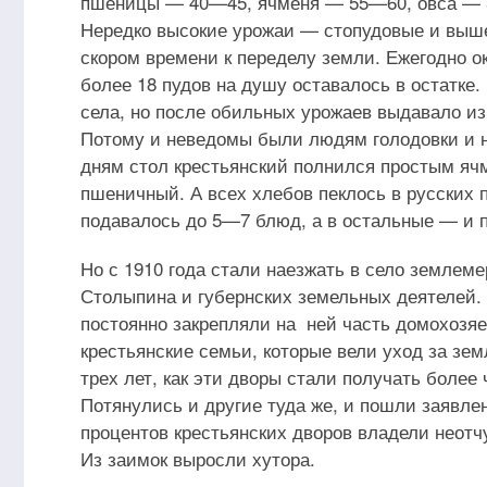
пшеницы — 40—45, ячменя — 55—60, овса — 5
Нередко высокие урожаи — стопудовые и выше
скором времени к переделу земли. Ежегодно ок
более 18 пудов на душу оставалось в остатке.
села, но после обильных урожаев выдавало из
Потому и неведомы были людям голодовки и н
дням стол крестьянский полнился простым яч
пшеничный. А всех хлебов пеклось в русских п
подавалось до 5—7 блюд, а в остальные — и 
Но с 1910 года стали наезжать в село землем
Столыпина и губернских земельных деятелей. 
постоянно закрепляли на ней часть домохозяе
крестьянские семьи, которые вели уход за зем
трех лет, как эти дворы стали получать более
Потянулись и другие туда же, и пошли заявлен
процентов крестьянских дворов владели неотч
Из заимок выросли хутора.