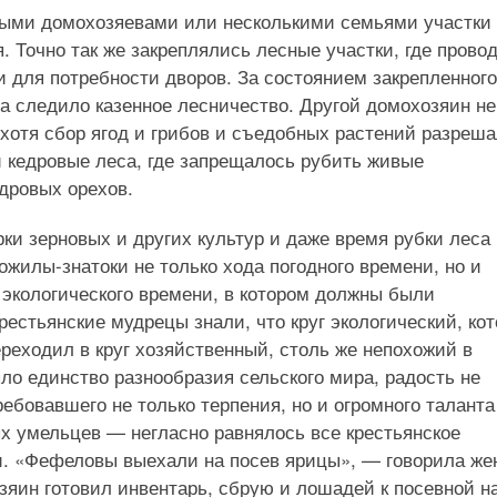
ными домохозяевами или несколькими семьями участки 
я. Точно так же закреплялись лесные участки, где прово
и для потребности дворов. За состоянием закрепленного
а следило казенное лесничество. Другой домохозяин не
 хотя сбор ягод и грибов и съедобных растений разреш
 кедровые леса, где запрещалось рубить живые
дровых орехов.
рки зерновых и других культур и даже время рубки леса
ожилы-знатоки не только хода погодного времени, но и
, экологического времени, в котором должны были
рестьянские мудрецы знали, что круг экологический, ко
 переходил в круг хозяйственный, столь же непохожий в
ло единство разнообразия сельского мира, радость не
ребовавшего не только терпения, но и огромного таланта
х умельцев — негласно равнялось все крестьянское
и. «Фефеловы выехали на посев ярицы», — говорила же
яин готовил инвентарь, сбрую и лошадей к посевной н