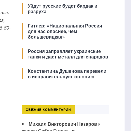
Уйдут русские будет бардак и
разруха
ляка
г,
Гитлер: «Национальная Россия
В 80-
для нас опаснее, чем
большевицкая»
Россия заправляет украинские
танки и дает металл для снарядов
Константина Душенова перевели
в исправительную колонию
СВЕЖИЕ КОММЕНТАРИИ
Михаил Викторович Назаров
к
записи
Собор Бутовских