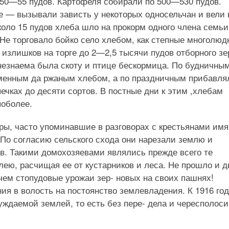
0—55 пудов. Картофеля собирали по 500—530 пудов.
 — вызывали зависть у некоторых односельчан и вели 
оло 15 пудов хлеба шло на прокорм одного члена семьи
 Не торговало бойко село хлебом, как степные многолю
 излишков на торге до 2—2,5 тысячи пудов отборного зе
езнаема была скоту и птице бескормица. По будничны
менным да ржаным хлебом, а по праздничным прибавля
ечках до десяти сортов. В постные дни к этим ,хлебам
поболее.
еры, часто упоминавшие в разговорах с крестьянами имя
По согласию сельского схода они нарезали землю и
в. Такими домохозяевами являлись прежде всего те
лею, расчищая ее от кустарников и леса. Не прошло и д
 чем стопудовые урожаи зер- новых на своих пашнях!
ия в волость на постоянство землевладения. К 1916 год
уждаемой землей, то есть без пере- дела и чересполоси