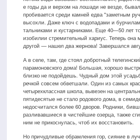
е годы да и верхом на лошади не везде, бывал
пробивается среди камней едва "заметным руч
высохли. Даже ключ с водопадами и бурчилам
тальниками и кустарниками. Еще 40—50 лет то
изобилии стремительный хариус. Теперь она м
другой — нашел два жернова! Завершался авгу
А в селе, там, где стоял добротный телегински
парамоновского дома! Большая, хорошо выстр
близко не подойдешь. Чудный дом этой усадь
речкой совсем обветшали. Один из самых кра
четырехклассная школа, вывезен на центральн
пятидесятые не стало родового дома, в семиде
недосчитался более 60 дворов. Родники, бив
разливавшиеся в чистейшие озерца, также сги
ним не прикоснулась, чтоб их восстановить.
Но причудливые обрамления гор, сияние в лу