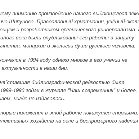
шему вниманию произведение нашего выдающегося зем
ча Шипунова. Православный христианин, учёный-эколо
енцем и разработчиком органического универсализма. 
ошлого века были опубликованы его работы в защиту
ьянства, монархии и экологии души русского человека.
ончался в 1994 году однако многое в его учении не
 актуальности в наши дни.
тня"ставшая библиографической редкостью была
1989-1990 годах в журнале "Наш современник" и более,
аем, нигде не издавалась.
торые положения в этой работе покажутся спорными,
ллективных хозяйств на селе и беспримерного падения