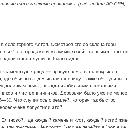
званные техническими причинами. (ред. сайта АО СРН)
в село горного Алтая. Осмотрев его со склона горы,
алых изб с огородами и мелкими хозяйственными строен
и одной живой души не было видно!
и знаменитую ярицу — яровую рожь, весь покрылся
 где обычно возделывали пшеницу, также обступили с
им долинкам речек, некогда изобильным сенокосами,—
нников и лиственничников. Деревьям было уже не менее
25—30. Что случилось с землей, которая так быстро
носельчане допустили это?
Елиновой, где каждый камень и куст, каждый изгиб жив
е или грустные. Не просто было ее перейти вброд еще 