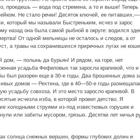
о, проедешь — вода под стремена, а то и выше! Теперь
ейком. Не стало речки! Десяток ключей, ее питавших,—
и, который мы называли Быстреньким, исчез и зарос
му назад она была самой рыбной в округе: водился зде
ертва! От одной мельницы не осталось и следов, а от
ст, а травы на сохранившихся приречных лугах не кош
й дом, — полынь да бурьян! И рядом, на горе, нет
оенная усадьба Фефеловых так заросла крапивой, что и
бы был разорен еще в 30-е годы. Два брошенных дома з
сивых домов — Рехтина, где в 40—50-е годы размещала
ую усадьбу совхоза. И это место заросло крапивой. В
сятые исчезла изба, в которой провел детство. Я
шие холодными струями из-под известковых горушек и
нули или забиты мусором, грязью. Десятки лет ничья ру
чах солнца снежных вершин, формы глубоких долин и