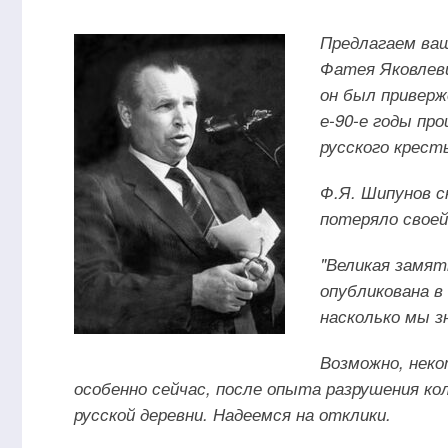
Предлагаем ва
Фатея Яковлеви
он был приверж
е-90-е годы пр
русского крест
Ф.Я. Шипунов ск
потеряло своей
"Великая замя
опубликована в 
насколько мы зн
Возможно, неко
особенно сейчас, после опыта разрушения ко
русской деревни. Надеемся на отклики.