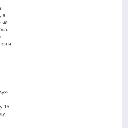
в
, а
дные
рна.
м
лся и
вух-
у 15
цу.