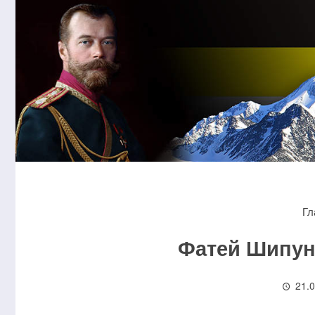
Гл
Фатей Шипуно
21.