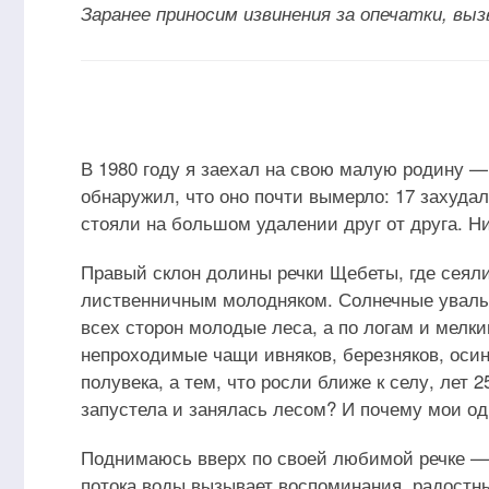
Заранее приносим извинения за опечатки, вы
В 1980 году я заехал на свою малую родину — 
обнаружил, что оно почти вымерло: 17 захуд
стояли на большом удалении друг от друга. Н
Правый склон долины речки Щебеты, где сеял
лиственничным молодняком. Солнечные увалы,
всех сторон молодые леса, а по логам и мелк
непроходимые чащи ивняков, березняков, оси
полувека, а тем, что росли ближе к селу, лет 
запустела и занялась лесом? И почему мои од
Поднимаюсь вверх по своей любимой речке — 
потока воды вызывает воспоминания, радостны