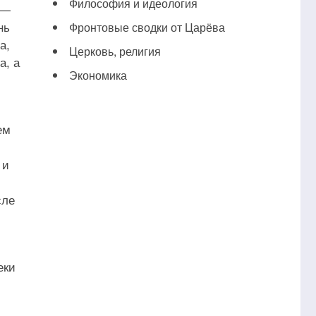
Философия и идеология
 —
нь
Фронтовые сводки от Царёва
а,
Церковь, религия
а, а
Экономика
ем
 и
сле
еки