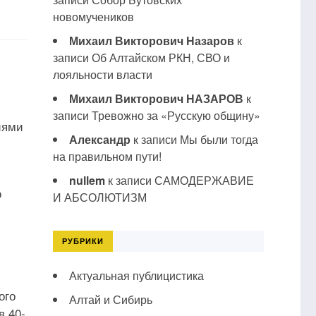
новомучеников
Михаил Викторович Назаров
к
записи
Об Алтайском РКН, СВО и
лояльности власти
Михаил Викторович НАЗАРОВ
к
записи
Тревожно за «Русскую общину»
иями
Александр
к записи
Мы были тогда
на правильном пути!
nullem
к записи
САМОДЕРЖАВИЕ
о
И АБСОЛЮТИЗМ
РУБРИКИ
Актуальная публицистика
ого
Алтай и Сибирь
в 40-