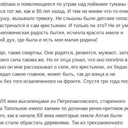
х облака и появляющиеся по утрам над поймами туманы
 тот же, как и 50 лет назад. И тем не менее что-то оче
 душу, вызывало тревогу. Не слышны были детские голос
встречался и сам крестьянин. И только ли это? Не от ум
человеческая радость бытия, исчезла красота земли и
ий дух, где была и есть моя малая родина!
юди, также смертны. Они родятся, резвятся, мужают, зат
го села такова же. Но от отца узнал, что оно погибло в
аз он мне рассказывал о селе, его крестьянах, их бедах
едал самое главное, может быть, так до конца и не
 без того искалеченного на фронте. Спустя три года по
III века выселенцами из Петропавловского, старинного
ка Топольное имело заимки по долинам речек-притоков р
ого, как в начале XX века некоторые земли Алтая были
ки стали обрастать деревнями. Так из трехзаимочного