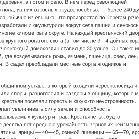
е деревня, а потом и село. В нем перед революцией
 пола, из них взрослых трудоспособных — более 240 д
а, обычно из ельника, что произрастал по берегам рече
азработали и окультурили вокруг села пашни и сенокосы
ногие километры в округе. На каждый крестьянский дво
 крупного рогатого скота (в том числе 3—4 дойных кор
ечек каждый домохозяин ставил до 30 ульев. Он также 
, где возделывались рожь, ячмень, пшеница, овес, лен,
и. В садах преобладали местные сорта ягодников и
 общинном уставе, в который входили чересполосица и
сили споры, разногласия и раздоры в общину, которые 
крестьян поселяли горесть и какую-то неустроенность.
огает увеличивать силу земли и способность
елываемых культур и трав. Крестьяне как будто
ее десятка лет среднюю урожайность зерновых неизменн
есятины, ярицы — 40—45, озимой пшеницы — 65—70, яр