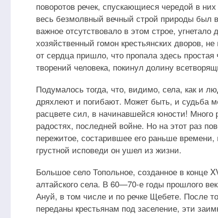
поворотов речек, спускающиеся чередой в ни
весь безмолвный вечный строй природы был все
важное отсутствовало в этом строе, угнетало
хозяйственный гомон крестьянских дворов, не 
от сердца пришло, что пропала здесь простая 
творений человека, покинул долину всетворящ
Подумалось тогда, что, видимо, села, как и л
дряхлеют и погибают. Может быть, и судьба мое
расцвете сил, в начинавшейся юности! Много р
радостях, последней войне. Но на этот раз пов
пережитое, состарившее его раньше времени, и
грустной исповеди он ушел из жизни.
Большое село Топольное, созданное в конце XV
алтайского села. В 60—70-е годы прошлого ве
Ануй, в том числе и по речке Щебете. После т
переданы крестьянам под заселение, эти заим