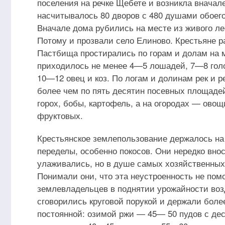
поселения на речке Щебете и возникла вначал
насчитывалось 80 дворов с 480 душами обоего
Вначале дома рубились на месте из живого лес
Потому и прозвали село Елиново. Крестьяне р
Пастбища простирались по горам и долам на м
приходилось не менее 4—5 лошадей, 7—8 голов
10—12 овец и коз. По логам и долинам рек и р
более чем по пять десятин посевных площадей
горох, бобы, картофель, а на огородах — овощ
фруктовых.
Крестьянское землепользование держалось на
переделы, особенно покосов. Они нередко вно
улаживались, но в душе самых хозяйственных 
Понимали они, что эта неустроенность не пом
землевладельцев в поднятии урожайности возд
сговорились круговой порукой и держали бол
постоянной: озимой ржи — 45— 50 пудов с д