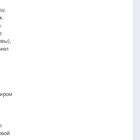
уш.
к.
.
р
овы),
имел
миром
о
овой