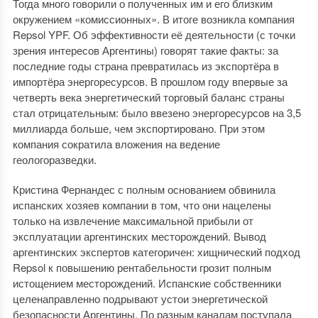
Тогда много говорили о полученных им и его близким
окружением «комиссионных». В итоге возникла компания
Repsol YPF. Об эффективности её деятельности (с точки
зрения интересов Аргентины) говорят такие факты: за
последние годы страна превратилась из экспортёра в
импортёра энергоресурсов. В прошлом году впервые за
четверть века энергетический торговый баланс страны
стал отрицательным: было ввезено энергоресурсов на 3,5
миллиарда больше, чем экспортировано. При этом
компания сократила вложения на ведение
геологоразведки.
Кристина Фернандес с полным основанием обвинила
испанских хозяев компании в том, что они нацелены
только на извлечение максимальной прибыли от
эксплуатации аргентинских месторождений. Вывод
аргентинских экспертов категоричен: хищнический подход
Repsol к повышению рентабельности грозит полным
истощением месторождений. Испанские собственники
целенаправленно подрывают устои энергетической
безопасности Аргентины. По разным каналам поступала