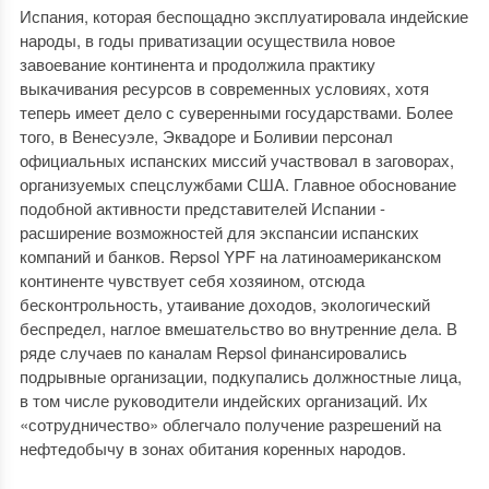
Испания, которая беспощадно эксплуатировала индейские
народы, в годы приватизации осуществила новое
завоевание континента и продолжила практику
выкачивания ресурсов в современных условиях, хотя
теперь имеет дело с суверенными государствами. Более
того, в Венесуэле, Эквадоре и Боливии персонал
официальных испанских миссий участвовал в заговорах,
организуемых спецслужбами США. Главное обоснование
подобной активности представителей Испании -
расширение возможностей для экспансии испанских
компаний и банков. Repsol YPF на латиноамериканском
континенте чувствует себя хозяином, отсюда
бесконтрольность, утаивание доходов, экологический
беспредел, наглое вмешательство во внутренние дела. В
ряде случаев по каналам Repsol финансировались
подрывные организации, подкупались должностные лица,
в том числе руководители индейских организаций. Их
«сотрудничество» облегчало получение разрешений на
нефтедобычу в зонах обитания коренных народов.