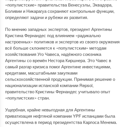
«популистские» правительства Венесуэлы, Эквадора,
Боливии и Никарагуа сохраняют контрольные функции,
определяют задачи и рубежи их развития.
По мнению западных экспертов, президент Аргентины
Кристина Фернандес под влиянием «радикально
настроенных» политиков и экспертов из своего окружения
всё больше склоняется к «популистским» методам
хозяйствования Уго Чавеса, надёжного союзника
Аргентины со времён Нестора Киршнера. Это Чавес в
самый разгар кризиса помог Аргентине инвестициями,
кредитами, масштабными закупками
сельскохозяйственной продукции. Принимая решение о
национализации испанской компании Repsol,
правительство Кристины Фернандес учитывало опыт
«популистских» стран.
Ущербная, крайне невыгодная для Аргентины
приватизация нефтяной компании YPF испанцами была
осуществлена в период президентства Карлоса Менема.