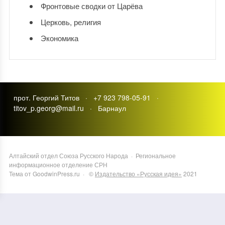
Фронтовые сводки от Царёва
Церковь, религия
Экономика
прот. Георгий Титов · +7 923 798-05-91 ·
titov_p.georg@mail.ru · Барнаул
Алтайский отдел Союза Русского Народа
·
Региональное
информационное отделение СРН
Тема от GoodwinPress.ru
· ©
Издательство «Русская идея»
2021