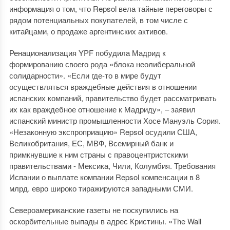
информация о том, что Repsol вела тайные переговоры с
рядом потенциальных покупателей, в том числе с
китайцами, о продаже аргентинских активов.
Ренационализация YPF побудила Мадрид к
формированию своего рода «блока неолиберальной
солидарности». «Если где-то в мире будут
осуществляться враждебные действия в отношении
испанских компаний, правительство будет рассматривать
их как враждебное отношение к Мадриду», – заявил
испанский министр промышленности Хосе Мануэль Сория.
«Незаконную экспроприацию» Repsol осудили США,
Великобритания, ЕС, МВФ, Всемирный банк и
примкнувшие к ним страны с правоцентристскими
правительствами - Мексика, Чили, Колумбия. Требования
Испании о выплате компании Repsol компенсации в 8
млрд. евро широко тиражируются западными СМИ.
Североамериканские газеты не поскупились на
оскорбительные выпады в адрес Кристины. «The Wall