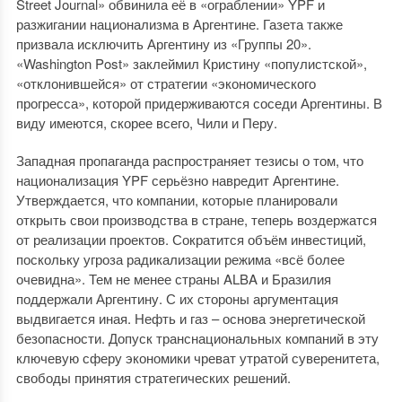
Street Journal» обвинила её в «ограблении» YPF и
разжигании национализма в Аргентине. Газета также
призвала исключить Аргентину из «Группы 20».
«Washington Post» заклеймил Кристину «популистской»,
«отклонившейся» от стратегии «экономического
прогресса», которой придерживаются соседи Аргентины. В
виду имеются, скорее всего, Чили и Перу.
Западная пропаганда распространяет тезисы о том, что
национализация YPF серьёзно навредит Аргентине.
Утверждается, что компании, которые планировали
открыть свои производства в стране, теперь воздержатся
от реализации проектов. Сократится объём инвестиций,
поскольку угроза радикализации режима «всё более
очевидна». Тем не менее страны ALBA и Бразилия
поддержали Аргентину. С их стороны аргументация
выдвигается иная. Нефть и газ – основа энергетической
безопасности. Допуск транснациональных компаний в эту
ключевую сферу экономики чреват утратой суверенитета,
свободы принятия стратегических решений.