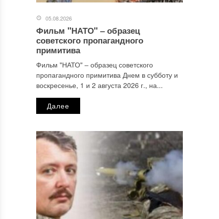
05.08.2026
Фильм "НАТО" ‒ образец
Имя
*
советского пропагандного
примитива
Фильм "НАТО" ‒ образец советского
пропагандного примитива Днем в субботу и
Email
*
воскресенье, 1 и 2 августа 2026 г., на...
Далее
Сайт
Этот сайт использует Akismet для борьбы со спамом.