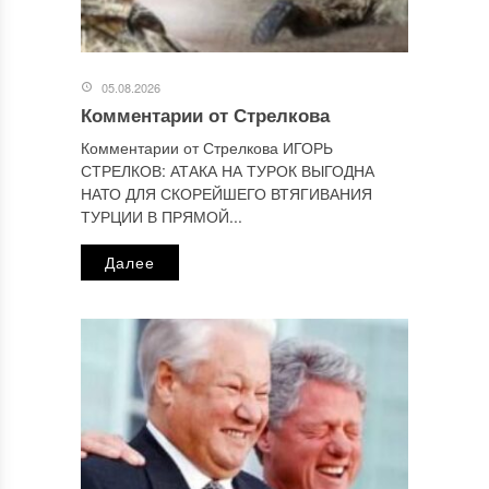
Узнайте, как обрабатываются ваши данные комментариев
.
Отправляя сообщение, Вы разрешаете сбор и обработку
персональных данных.
Политика конфиденциальности
.
05.08.2026
Комментарии от Стрелкова
Комментарии от Стрелкова ИГОРЬ
СТРЕЛКОВ: АТАКА НА ТУРОК ВЫГОДНА
НАТО ДЛЯ СКОРЕЙШЕГО ВТЯГИВАНИЯ
ТУРЦИИ В ПРЯМОЙ...
Далее