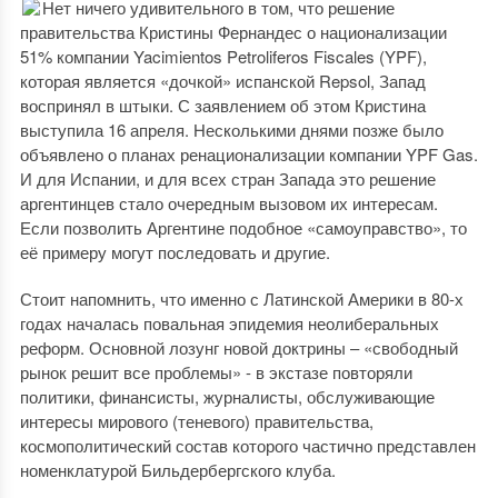
Нет ничего удивительного в том, что решение
правительства Кристины Фернандес о национализации
51% компании Yacimientos Petroliferos Fiscales (YPF),
которая является «дочкой» испанской Repsol, Запад
воспринял в штыки. С заявлением об этом Кристина
выступила 16 апреля. Несколькими днями позже было
объявлено о планах ренационализации компании YPF Gas.
И для Испании, и для всех стран Запада это решение
аргентинцев стало очередным вызовом их интересам.
Если позволить Аргентине подобное «самоуправство», то
её примеру могут последовать и другие.
Стоит напомнить, что именно с Латинской Америки в 80-х
годах началась повальная эпидемия неолиберальных
реформ. Основной лозунг новой доктрины – «свободный
рынок решит все проблемы» - в экстазе повторяли
политики, финансисты, журналисты, обслуживающие
интересы мирового (теневого) правительства,
космополитический состав которого частично представлен
номенклатурой Бильдербергского клуба.