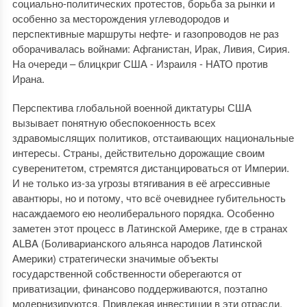
социально-политических протестов, борьба за рынки и
особенно за месторождения углеводородов и
перспективные маршруты нефте- и газопроводов не раз
оборачивалась войнами: Афганистан, Ирак, Ливия, Сирия.
На очереди – блицкриг США - Израиля - НАТО против
Ирана.
Перспектива глобальной военной диктатуры США
вызывает понятную обеспокоенность всех
здравомыслящих политиков, отстаивающих национальные
интересы. Страны, действительно дорожащие своим
суверенитетом, стремятся дистанцироваться от Империи.
И не только из-за угрозы втягивания в её агрессивные
авантюры, но и потому, что всё очевиднее губительность
насаждаемого ею неолиберального порядка. Особенно
заметен этот процесс в Латинской Америке, где в странах
ALBA (Боливарианского альянса народов Латинской
Америки) стратегически значимые объекты
государственной собственности оберегаются от
приватизации, финансово поддерживаются, поэтапно
модернизируются. Привлекая инвестиции в эти отрасли,