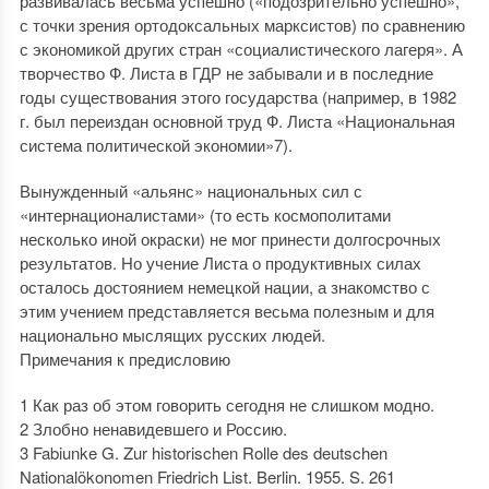
развивалась весьма успешно («подозрительно успешно»,
с точки зрения ортодоксальных марксистов) по сравнению
с экономикой других стран «социалистического лагеря». А
творчество Ф. Листа в ГДР не забывали и в последние
годы существования этого государства (например, в 1982
г. был переиздан основной труд Ф. Листа «Национальная
система политической экономии»7).
Вынужденный «альянс» национальных сил с
«интернационалистами» (то есть космополитами
несколько иной окраски) не мог принести долгосрочных
результатов. Но учение Листа о продуктивных силах
осталось достоянием немецкой нации, а знакомство с
этим учением представляется весьма полезным и для
национально мыслящих русских людей.
Примечания к предисловию
1 Как раз об этом говорить сегодня не слишком модно.
2 Злобно ненавидевшего и Россию.
3 Fabiunke G. Zur historischen Rolle des deutschen
Nationalökonomen Friedrich List. Berlin. 1955. S. 261