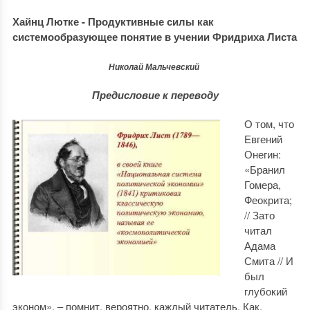
Хайнц Лютке - Продуктивные силы как
системообразующее понятие в учении Фридриха Листа
Николай Мальчевский
Предисловие к переводу
О том, что
Евгений
Онегин:
«Бранил
Гомера,
Феокрита;
// Зато
читал
Адама
Смита // И
был
глубокий
эконом», – помнит, вероятно, каждый читатель. Как,