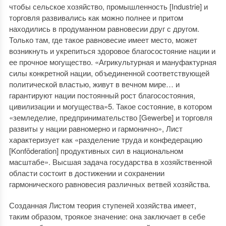
чтобы сельское хозяйство, промышленность [Industrie] и
торговля развивались как можно полнее и притом
находились в продуманном равновесии друг с другом.
Только там, где такое равновесие имеет место, может
возникнуть и укрепиться здоровое благосостояние нации и
ее прочное могущество. «Агрикультурная и мануфактурная
силы конкретной нации, объединенной соответствующей
политической властью, живут в вечном мире… и
гарантируют нации постоянный рост благосостояния,
цивилизации и могущества»5. Такое состояние, в котором
«земледелие, предпринимательство [Gewerbe] и торговля
развиты у нации равномерно и гармонично», Лист
характеризует как «разделение труда и конфедерацию
[Konföderation] продуктивных сил в национальном
масштабе». Высшая задача государства в хозяйственной
области состоит в достижении и сохранении
гармонического равновесия различных ветвей хозяйства.
Созданная Листом теория ступеней хозяйства имеет,
таким образом, троякое значение: она заключает в себе