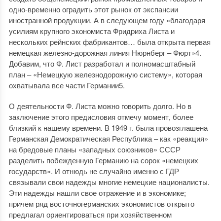
одно-временно оградить этот рынок от экспансии
иностранной продукции. А в следующем году «благодаря
усилиям крупного экономиста Фридриха Листа и
нескольких рейнских фабрикантов… была открыта первая
немецкая железно-дорожная линия Нюрнберг – Фюрт»4.
Добавим, что Ф. Лист разработал и полномасштабный
план – «Немецкую железнодорожную систему», которая
охватывала все части Германии5.
О деятельности Ф. Листа можно говорить долго. Но в
заключение этого предисловия отмечу момент, более
близкий к нашему времени. В 1949 г. была провозглашена
Германская Демократическая Республика – как «реакция»
на бредовые планы «западных союзников» СССР
разделить побежденную Германию на сорок «немецких
государств». И отнюдь не случайно именно с ГДР
связывали свои надежды многие немецкие националисты.
Эти надежды нашли свое отражение и в экономике;
причем ряд восточногерманских экономистов открыто
предлагал ориентироваться при хозяйственном