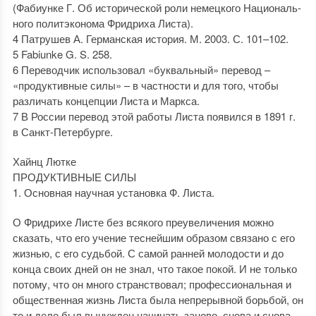
(Фабиунке Г. Об исторической роли немецкого Националь-
ного политэконома Фридриха Листа).
4 Патрушев А. Германская история. М. 2003. С. 101–102.
5 Fabiunke G. S. 258.
6 Переводчик использовал «буквальный» перевод –
«продуктивные силы» – в частности и для того, чтобы
различать концепции Листа и Маркса.
7 В России перевод этой работы Листа появился в 1891 г.
в Санкт-Петербурге.
Хайнц Лютке
ПРОДУКТИВНЫЕ СИЛЫ
1. Основная научная установка Ф. Листа.
О Фридрихе Листе без всякого преувеличения можно
сказать, что его учение теснейшим образом связано с его
жизнью, с его судьбой. С самой ранней молодости и до
конца своих дней он не знал, что такое покой. И не только
потому, что он много странствовал; профессиональная и
общественная жизнь Листа была непрерывной борьбой, он
то и дело был вынужден начинать заново, снова и снова