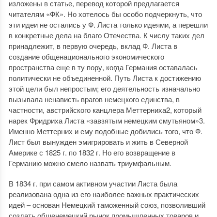
изложены в статье, перевод которой предлагается
читателям «ФК». Но хотелось бы особо подчеркнуть, что
эти идеи не остались у Ф. Листа только идеями, а перешли
в конкретные дела на благо Отечества. К числу таких дел
принадлежит, в первую очередь, вклад Ф. Листа в
создание общенационального экономического
пространства еще в ту пору, когда Германия оставалась
политически не объединенной. Путь Листа к достижению
этой цели был непростым; его деятельность изначально
вызывала ненависть врагов немецкого единства, в
частности, австрийского канцлера Меттерниха2, который
нарек Фридриха Листа «завзятым немецким смутьяном»3.
Именно Меттерних и ему подобные добились того, что Ф.
Лист был вынужден эмигрировать и жить в Северной
Америке с 1825 г. по 1832 г. Но его возвращение в
Германию можно смело назвать триумфальным.
В 1834 г. при самом активном участии Листа была
реализована одна из его наиболее важных практических
идей – основан Немецкий таможенный союз, позволивший
создать общенемецкий рынок промышленных товаров и