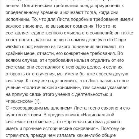
вещей. Политические требования всегда приурочены к
определенному времени и исчезают тогда, когда они
исполнены. То, что для Листа подобные требования имели
важное значение, не вызывает сомнения. Но это не
составляет единственного смысла его сочинений; он также
хочет понять, каковы вещи на самом деле [wie die Dinge
wirklich sind]; именно из такого понимания вытекают, по
крайней мере, отчасти, его конкретные требования. Во
всяком случае, эти требования нельзя отделить от его
системы; они составляют с нею одно целое, и если их
оторвать от его учения, мы имели бы уже совсем другую
систему. К тому же надо помнить, что Лист называл свое
учение «политической экономией», тем самым указывая
на прямую связь этого учения с деятельностью и
«праксисом» [1].
С «созерцающим мышлением» Листа тесно связано и его
чувство истории. В предисловии к «Национальной
системе» он отмечает, что «прочная система должна
иметь и прочные исторические основания». Поэтому он
стремится, прежде чем излагать какие-либо общие