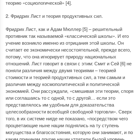
теорию «социологической» [4].
2. Фридрих Лист и теория продуктивных сил.
Фридрих Лист, как и Адам Мюллер [5] – решительный
противник так называемой «классической школы». И его
учение возникло именно из отрицания этой школы. Он
считает ее экономически несостоятельной, прежде всего,
потому, что она игнорирует природу национальных
отношений. Лист говорит в связи с этим: Смит и Сей [6] не
поняли различия между двумя теориями – теорией
стоимости и теорией продуктивных сил, а тем самым и
различия между космополитической и политической
экономией. Они рассуждали, «смешивая эти теории, споря
или соглашаясь то с одной, то с другой… если это
представлялось им удобным для доказательства
целесообразности всеобщей свободной торговли». Сверх
того, в их системе нигде не показано, «посредством чего
процветающие ныне нации поднялись на ту ступень
могущества и благосостояния, которую они занимают, и по
каким причинам другие нации утратили былой уровень