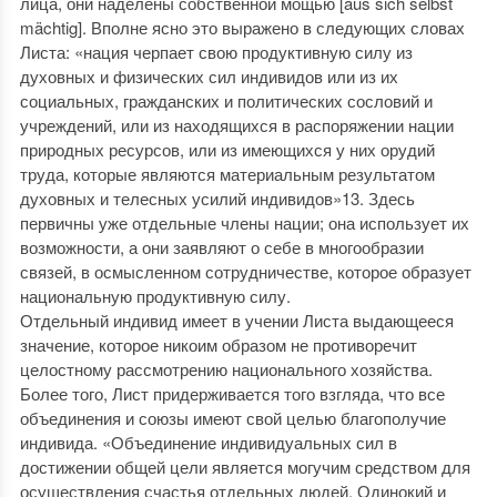
лица, они наделены собственной мощью [aus sich selbst
mächtig]. Вполне ясно это выражено в следующих словах
Листа: «нация черпает свою продуктивную силу из
духовных и физических сил индивидов или из их
социальных, гражданских и политических сословий и
учреждений, или из находящихся в распоряжении нации
природных ресурсов, или из имеющихся у них орудий
труда, которые являются материальным результатом
духовных и телесных усилий индивидов»13. Здесь
первичны уже отдельные члены нации; она использует их
возможности, а они заявляют о себе в многообразии
связей, в осмысленном сотрудничестве, которое образует
национальную продуктивную силу.
Отдельный индивид имеет в учении Листа выдающееся
значение, которое никоим образом не противоречит
целостному рассмотрению национального хозяйства.
Более того, Лист придерживается того взгляда, что все
объединения и союзы имеют свой целью благополучие
индивида. «Объединение индивидуальных сил в
достижении общей цели является могучим средством для
осуществления счастья отдельных людей. Одинокий и