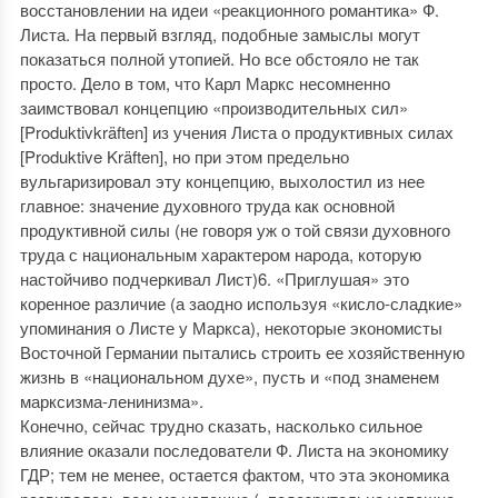
восстановлении на идеи «реакционного романтика» Ф.
Листа. На первый взгляд, подобные замыслы могут
показаться полной утопией. Но все обстояло не так
просто. Дело в том, что Карл Маркс несомненно
заимствовал концепцию «производительных сил»
[Produktivkräften] из учения Листа о продуктивных силах
[Produktive Kräften], но при этом предельно
вульгаризировал эту концепцию, выхолостил из нее
главное: значение духовного труда как основной
продуктивной силы (не говоря уж о той связи духовного
труда с национальным характером народа, которую
настойчиво подчеркивал Лист)6. «Приглушая» это
коренное различие (а заодно используя «кисло-сладкие»
упоминания о Листе у Маркса), некоторые экономисты
Восточной Германии пытались строить ее хозяйственную
жизнь в «национальном духе», пусть и «под знаменем
марксизма-ленинизма».
Конечно, сейчас трудно сказать, насколько сильное
влияние оказали последователи Ф. Листа на экономику
ГДР; тем не менее, остается фактом, что эта экономика