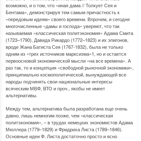
возможно, и о том, что «иная дама // Толкует Сея и
Бентама», демонстрируя тем самым причастность к
«передовым идеям» своего времени. Впрочем, и сегодня
многочисленные «дамы и господа» уверяют, что так
называемая «классическая политэкономия» Адама Смита
(1723–1790), Давида Рикардо (1772–1823) и их эпигонов,
вроде Жана Батиста Сея (1767-1832), была не только
одним из «трех источников марксизма»1, но и остается
первоосновой экономической мысли «на все времена». А
раз так, то и концепция «свободной рыночной экономики»,
принципиально космополитической, вынуждающей все
народы подчинять свои национальные интересы
всяческим МВФ, ВТО и проч., якобы не имеет
альтернативы.
Между тем, альтернатива была разработана еще очень
давно, лишь немногим позже, чем «классическая
политэкономия», – в трудах немецких экономистов Адама
Мюллера (1779–1829) и Фридриха Листа (1789–1846).
Основные идеи Ф. Листа достаточно просто и ясно