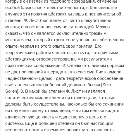
которые он извлек из подобного созерцания, отмечены
особой близостью к действительности; в большинстве
случаев эти понятия абстрактны лишь в незначительной
степени. Ф. Лист был далек от чисто спекулятивной
мысли; она оставалась ему по сути чуждой. Можно
сказать, что он является исключительно трезвым
мыслителем, который строит свое учение на собственном
опыте, черпая из этого опыта свои понятия. Его
теоретические работы являются, по сути, «вторичными
абстракциями, отрефлектированными результатами
практических соображений»2. Однако это никоим образом
не дает оснований утверждать, что система Листа имела
«единственной» целью «дать теоретическое обоснование
выставленных им требований должного бытия [Sein-
Sollen]»3. В какой бы степени Ф. Лист ни являлся
политическим мыслителем и ни ставил цели, которые
должны быть осуществлены, насколько бы его сочинения
ни служили такому стремлению, – в этом нельзя видеть
единственную ценность и единственную цель его
системы. Еще в большей степени он был настоящим
исследователем и стремился проникнуть в сущность