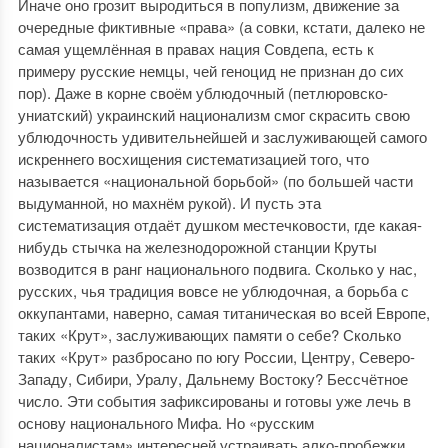
Иначе оно грозит выродиться в популизм, движение за
очередные фиктивные «права» (а совки, кстати, далеко не
самая ущемлённая в правах нация Совдепа, есть к
примеру русские немцы, чей геноцид не признан до сих
пор). Даже в корне своём ублюдочный (петлюровско-
униатский) украинский национализм смог скрасить свою
ублюдочность удивительнейшей и заслуживающей самого
искреннего восхищения систематизацией того, что
называется «национальной борьбой» (по большей части
выдуманной, но махнём рукой). И пусть эта
систематизация отдаёт душком местечковости, где какая-
нибудь стычка на железнодорожной станции Круты
возводится в ранг национального подвига. Сколько у нас,
русских, чья традиция вовсе не ублюдочная, а борьба с
оккупантами, наверно, самая титаническая во всей Европе,
таких «Крут», заслуживающих памяти о себе? Сколько
таких «Крут» разбросано по югу России, Центру, Северо-
Западу, Сибири, Уралу, Дальнему Востоку? Бессчётное
число. Эти события зафиксированы и готовы уже лечь в
основу национального Мифа. Но «русским
националистам» интересней устраивать алко-пробежки,