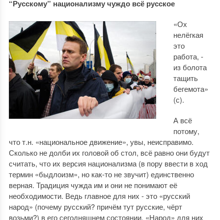
“Русскому” национализму чуждо всё русское
«Ох
нелёгкая
это
работа, -
из болота
тащить
бегемота»
(с).
А всё
потому,
что т.н. «национальное движение», увы, неисправимо.
Сколько не долби их головой об стол, всё равно они будут
считать, что их версия национализма (в пору ввести в ход
термин «быдлоизм», но как-то не звучит) единственно
верная. Традиция чужда им и они не понимают её
необходимости. Ведь главное для них - это «русский
народ» (почему русский? причём тут русские, чёрт
возьми?) в его сегодняшнем состоянии. «Народ» для них