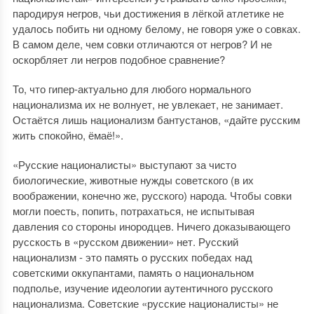
пародируя негров, чьи достижения в лёгкой атлетике не
удалось побить ни одному белому, не говоря уже о совках.
В самом деле, чем совки отличаются от негров? И не
оскорбляет ли негров подобное сравнение?
То, что гипер-актуально для любого нормального
национализма их не волнует, не увлекает, не занимает.
Остаётся лишь национализм бантустанов, «дайте русским
жить спокойно, ёмаё!».
«Русские националисты» выступают за чисто
биологические, животные нужды советского (в их
воображении, конечно же, русского) народа. Чтобы совки
могли поесть, попить, потрахаться, не испытывая
давления со стороны инородцев. Ничего доказывающего
русскость в «русском движении» нет. Русский
национализм - это память о русских победах над
советскими оккупантами, память о национальном
подполье, изучение идеологии аутентичного русского
национализма. Советские «русские националисты» не