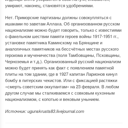
умирают, наконец, становятся удобрениями.
Нет. Приморские партизаны должны совокупляться с
ишаками по заветам Аллаха. Об организованном русском
национализме можно будет говорить, только с известиями
о факельном шествии памяти героев войны 1917-1951 гг.,
установке памятника Каминскому на Брянщине и
аналогичных памятников на бессчётных местах русского
героизма и мученичества (поля Тамбовщины, Псковщины,
Черноземья и т.д.). Организованный русский национализм
можно будет принять как факт с появлением памятной
плиты на том здании, где в 1927 капитан Ларионов кинул
бомбу в питерских чекистов. Или с фиксацией растяжки
«смерть советским оккупантам» на 23 февраля. В любом
другом случае мы сталкиваемся с совковым кухонным
национализмом, с копотью и вековым унынием.
Источник: ugunskrusts83.livejournal.com