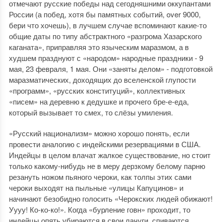
отмечают русские победы над сегодняшними оккупантами
России (а побед, хотя бы памятных событий, over 9000,
бери что хочешь), в лучшем случае вспоминают какие-то
общие даты по типу абстрактного «разгрома Хазарского
каганата», приправляя это языческим маразмом, а в
худшем празднуют с «народом» народные праздники - 9
мая, 23 февраля, 1 мая. Они «заняты делом» - подготовкой
маразматических, доходящих до вселенской глупости
«программ», «русских конституций», коллективных
«писем» на деревню к дедушке и прочего бре-е-еда,
который вызывает то смех, то слёзы умиления.
«Русский национализм» можно хорошо понять, если
провести аналогию с индейскими резервациями в США.
Индейцы в целом влачат жалкое существование, но стоит
только какому-нибудь не в меру дерзкому белому парню
резануть ножом пьяного чероки, как толпы этих сами
чероки выходят на пыльные «улицы Капуцинов» и
начинают безобидно голосить «Черокских людей обижают!
Уууу! Ко-ко-ко!». Когда «бурление говн» проходит, то
индейцы опять убираются в свои лачуги, спиваются,