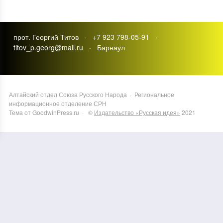
прот. Георгий Титов · +7 923 798-05-91 ·
titov_p.georg@mail.ru · Барнаул
Алтайский отдел Союза Русского Народа
·
Региональное
информационное отделение СРН
Тема от GoodwinPress.ru
· ©
Издательство «Русская идея»
2021