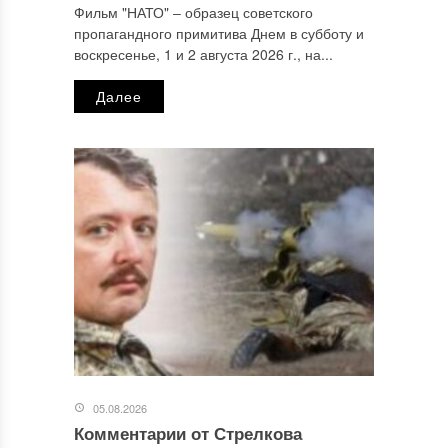
Фильм "НАТО" ‒ образец советского
пропагандного примитива Днем в субботу и
Email
*
воскресенье, 1 и 2 августа 2026 г., на...
Далее
Сайт
Этот сайт использует Akismet для борьбы со спамом.
Узнайте, как обрабатываются ваши данные комментариев
.
Отправляя сообщение, Вы разрешаете сбор и обработку
персональных данных.
Политика конфиденциальности
.
05.08.2026
Комментарии от Стрелкова