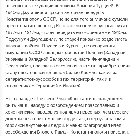
повинны и в оккупации половины Армении Турцией. В
1945-м Джугашвили просил англичан передать
Константинополь СССР, но не для того англичане сумели
предотвратить переход Константинополя в русские руки в
1877-м и 1917-м, чтобы передать его «Советам» в 1945-м.
Подсунули Джугашвили, по старой привычке везде иметь
«повод к войне», Пруссию и Курилы, не оспаривали
оккупацию СССР западных областей Польши (Западной
Украины и Западной Белоруссии), части Финляндии и
Бессарабии, прекрасно осознавая, что эти «приобретения»
станут постоянной головной болью Кремля, как из-за
сепаратистов-русофобов этих территорий, так и в
отношениях с Германией и Японией.
Но наша идея Третьего Рима «Константинополь должен
быть наш!» наряду с освобождением православных и
христианских народов из-под ярма неверных, чем русские
должны без тени сомнения гордиться, обернулась нам и
огромной внутренней бедой. Именно благородная идея
освобождения Второго Рима – Константинополя привела к