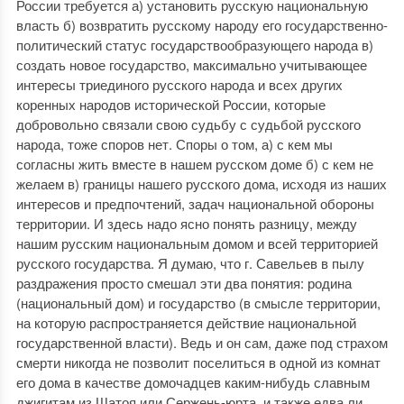
России требуется а) установить русскую национальную
власть б) возвратить русскому народу его государственно-
политический статус государствообразующего народа в)
создать новое государство, максимально учитывающее
интересы триединого русского народа и всех других
коренных народов исторической России, которые
добровольно связали свою судьбу с судьбой русского
народа, тоже споров нет. Споры о том, а) с кем мы
согласны жить вместе в нашем русском доме б) с кем не
желаем в) границы нашего русского дома, исходя из наших
интересов и предпочтений, задач национальной обороны
территории. И здесь надо ясно понять разницу, между
нашим русским национальным домом и всей территорией
русского государства. Я думаю, что г. Савельев в пылу
раздражения просто смешал эти два понятия: родина
(национальный дом) и государство (в смысле территории,
на которую распространяется действие национальной
государственной власти). Ведь и он сам, даже под страхом
смерти никогда не позволит поселиться в одной из комнат
его дома в качестве домочадцев каким-нибудь славным
джигитам из Шатоя или Сержень-юрта, и также едва ли