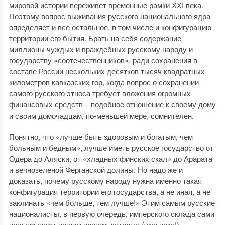
мировой истории переживет временные рамки ХХI века.
Поэтому вопрос выживания русского национального ядра
определяет и все остальное, в том числе и конфигурацию
территории его бытия. Брать на себя содержание
миллионы чуждых и враждебных русскому народу и
государству «соотечественников», ради сохранения в
составе России нескольких десятков тысяч квадратных
километров кавказских гор, когда вопрос о сохранении
самого русского этноса требует вложения огромных
финансовых средств – подобное отношение к своему дому
и своим домочадцам, по-меньшей мере, сомнителен.
Понятно, что «лучше быть здоровым и богатым, чем
больным и бедным», лучше иметь русское государство от
Одера до Аляски, от «хладных финских скал» до Арарата
и вечнозеленой Ферганской долины. Но надо же и
доказать, почему русскому народу нужна именно такая
конфигурация территории его государства, а не иная, а не
заклинать «чем больше, тем лучше!» Этим самым русские
националисты, в первую очередь, имперского склада сами
подыгрывают нашим врагам, которые (уже века!)