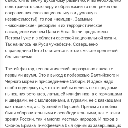
подстраивать свою веру и образ жизни то под греков (не
сохранивших свою национальную и духовную
независимость!), то под «немцев». Заемные
«никонианские» реформы и их террористическое
насаждение именем Царя и Бога, были продолжены
Петром I уже и в области светской национальной жизни.
Так началось на Руси чужебесие. Совершенно
справедливо Петр I считается в этом смысле предтечей
большевизма.
Третий фактор, геополитический, неразрывно связан с
первыми двумя. Это и выход к побережью Балтийского и
Черного морей и присоединение Сибири. И здесь надо
особо подчеркнуть, что эти войны велись не с предками
нынешних эстонцев, латышей или финнов, а с германцами
и шведами, не с молдованами, а турками, не с кавказцами
как таковыми, а с Турцией и Персией. Причем эти войны
были оборонительными и освободительными, как с точки
зрения России, так и многих местных народов. И поход в
Сибирь Ермака Тимофеевича был одним из завершающих