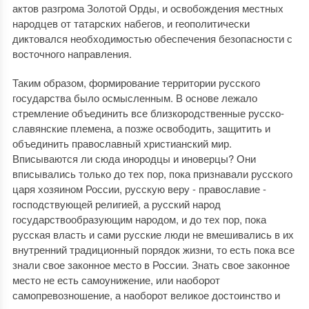
актов разгрома Золотой Орды, и освобождения местных
народцев от татарских набегов, и геополитически
диктовался необходимостью обеспечения безопасности с
восточного направления.
Таким образом, формирование территории русского
государства было осмысленным. В основе лежало
стремление объединить все близкородственные русско-
славянские племена, а позже освободить, защитить и
объединить православный христианский мир.
Вписываются ли сюда инородцы и иноверцы? Они
вписывались только до тех пор, пока признавали русского
царя хозяином России, русскую веру - православие -
господствующей религией, а русский народ
государствообразующим народом, и до тех пор, пока
русская власть и сами русские люди не вмешивались в их
внутренний традиционный порядок жизни, то есть пока все
знали свое законное место в России. Знать свое законное
место не есть самоунижение, или наоборот
самопревозношение, а наоборот великое достоинство и