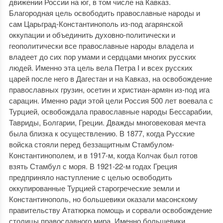
движении России на юг, в том числе на Кавказ.
Благородная цель освободить православные народы и
сам Царьград-Константинополь из-под агарянской
оккупации и объединить духовно-политически и
геополитически все православные народы владела и
владеет до сих пор умами и сердцами многих русских
людей. Именно эта цель вела Петра I и всех русских
царей после него в Дагестан и на Кавказ, на освобождение
православных грузин, осетин и христиан-армян из-под ига
сарацин. Именно ради этой цели Россия 500 лет воевала с
Турцией, освобождала православные народы Бессарабии,
Тавриды, Болгарии, Греции. Дважды многовековая мечта
была близка к осуществлению. В 1877, когда Русские
войска стояли перед беззащитным Стамбулом-
Константинополем, и в 1917-м, когда Колчак был готов
взять Стамбул с моря. В 1921-22-м годах Греция
предприняло наступление с целью освободить
оккупированные Турцией старогреческие земли и
Константинополь, но большевики оказали масонскому
правительству Ататюрка помощь и сорвали освобождение
столицы православного мира. Именно большевики