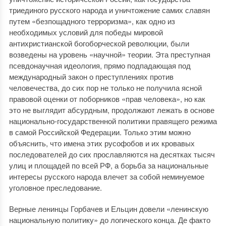
триединого русского народа и уничтожение самих славян
путем «безпощадного терроризма», как одно из
необходимых условий для победы мировой
антихристианской богоборческой революции, были
возведены на уровень «научной» теории. Эта преступная
псевдонаучная идеология, прямо подпадающая под
международный закон о преступлениях против
человечества, до сих пор не только не получила ясной
правовой оценки от поборников «прав человека», но как
это не выглядит абсурдным, продолжают лежать в основе
национально-государственной политики правящего режима
в самой Российской Федерации. Только этим можно
объяснить, что имена этих русофобов и их кровавых
последователей до сих прославляются на десятках тысяч
улиц и площадей по всей РФ, а борьба за национальные
интересы русского народа влечет за собой неминуемое
уголовное преследование.
Верные ленинцы Горбачев и Ельцин довели «ленинскую
национальную политику» до логического конца. Де факто