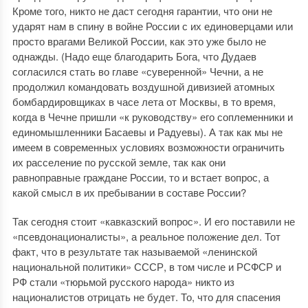
Кроме того, никто не даст сегодня гарантии, что они не
ударят нам в спину в войне России с их единоверцами или
просто врагами Великой России, как это уже было не
однажды. (Надо еще благодарить Бога, что Дудаев
согласился стать во главе «суверенной» Чечни, а не
продолжил командовать воздушной дивизией атомных
бомбардировщиках в часе лета от Москвы, в то время,
когда в Чечне пришли «к руководству» его соплеменники и
единомышленники Басаевы и Радуевы). А так как мы не
имеем в современных условиях возможности ограничить
их расселение по русской земле, так как они
равноправные граждане России, то и встает вопрос, а
какой смысл в их пребывании в составе России?
Так сегодня стоит «кавказский вопрос». И его поставили не
«псевдонационалисты», а реальное положение дел. Тот
факт, что в результате так называемой «ленинской
национальной политики» СССР, в том числе и РСФСР и
РФ стали «тюрьмой русского народа» никто из
националистов отрицать не будет. То, что для спасения