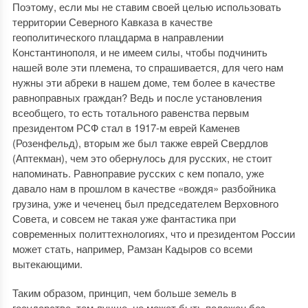
Поэтому, если мы не ставим своей целью использовать
территории Северного Кавказа в качестве
геополитического плацдарма в направлении
Константинополя, и не имеем силы, чтобы подчинить
нашей воле эти племена, то спрашивается, для чего нам
нужны эти абреки в нашем доме, тем более в качестве
равноправных граждан? Ведь и после установления
всеобщего, то есть тотального равенства первым
президентом РСФ стал в 1917-м еврей Каменев
(Розенфельд), вторым же был также еврей Свердлов
(Аптекман), чем это обернулось для русских, не стоит
напоминать. Равноправие русских с кем попало, уже
давало нам в прошлом в качестве «вождя» разбойника
грузина, уже и чеченец был председателем Верховного
Совета, и совсем не такая уже фантастика при
современных политтехнологиях, что и президентом России
может стать, например, Рамзан Кадыров со всеми
вытекающими.
Таким образом, принцип, чем больше земель в
государстве, тем лучше, не может быть положен без