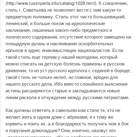
(http://www.rusimperia.info/catalog/1028.html). К сожалению,
стиль г. Савельева не позволяет вести с ним какую-то
предметную полемику. Стиль этот чисто большевицкий,
ленинский, и больше похож на идеологические
заклинания, лишенные какого-либо предметного и
логического содержания, отсутствие которого замещено на
площадную ругань и наклеивание оскорбительных
ярлыков в адрес инакомыслящих националистов. Если
такой стиль еще терпим у нашей молодежи, который
можно списать на детскую болезнь правизны в русском
движении, то из уст русского идеолога с сединой в бороде,
такой стиль не только нелеп, но главное, вреден для
нашего русского дела. Ибо вместо спокойного выяснения
истины расширяются старые и закладываются новые
линии раскола и отчуждения между русскими патриотами.
Как должны ответить в савельевском стиле те, кто не
желает жить в одном доме с абреками, и к тому же
кормить и поить их, а в благодарность получать нож в бок
и поругания домочадцев? Они, конечно, назовут его
«псевдомонархистом», ибо не одобряют его присяги