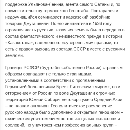
поддержке Ульянова-Ленина, агента самого Сатаны и, по
совместительству германского Генштаба. Постарался и
недоучившийся семинарист и кавказский разбойник
товарищ Джугашвили. По его инициативе в 1936 году
огромная часть русских, казачьих земель была передана в
состав фантастического и неизвестного прежде в истории
«Казахстана», наделенного «суверенными» правами, то
есть с правом выхода из состава СССР вместе с русскими
землями.
Границы РСФСР (будто бы собственно России) странным
образом совпадают не только с границами,
установленными в соответствии с проплаченным
Германией большевикам Брест-Литовским «миром», но и
отторжением от России по воле Джугашвили огромных
территорий Южной Сибири, не говоря уже о Средней Азии
– по планам англичан. Геополитическое расчленение
русского народа было дополнено и открытым геноцидом –
физическим уничтожением не только целых «классов» и
сословий, но уничтожением профессиональных групп –