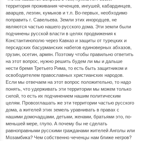
территория проживания чеченцев, ингушей, кабардинцев,
аварцев, лезгин, кумыков и т.п. Во-первых, необходимо
поправить г. Савельева. Земли этих инородцев, не
являются частью нашего русского дома. Эти земли были
подчинены русской власти в целях продвижения к
Константинополю через Кавказ и защиты от турецких и
персидских басурманских набегов единоверных абхазов,
грузин, осетин, армян. Поэтому чтобы правильно ответить
на этот вопрос, нужно решить будем ли мы и дальше
нести бремя Третьего Рима, то есть быть защитником и
освободителем православных христианских народов.
Если мы отвечаем на этот вопрос положительно, то надо
понять, что удерживать эти территории мы можем только
силой, то есть их подчинением нашим политическим
целям. Провозглашать же эти территории частью русского
дома, а жителей этих земель уравнивать в правах с
нашими домочадцами, детьми, женами, братьями это, по-
меньшей мере, глупо. А почему бы не сделать
равноправными русскими гражданами жителей Анголы или
Мозамбика? Чем собственно чеченцы нам ближе негров?