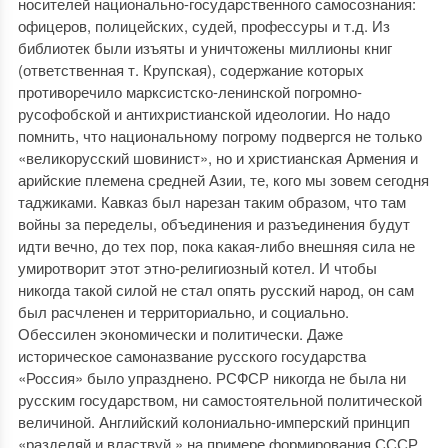
носителей национально-государственного самосознания:
офицеров, полицейских, судей, профессуры и т.д. Из
библиотек были изъяты и уничтожены миллионы книг
(ответственная т. Крупская), содержание которых
противоречило марксистско-ленинской погромно-
русофобской и антихристианской идеологии. Но надо
помнить, что национальному погрому подвергся не только
«великорусский шовинист», но и христианская Армения и
арийские племена средней Азии, те, кого мы зовем сегодня
таджиками. Кавказ был нарезан таким образом, что там
войны за переделы, объединения и разъединения будут
идти вечно, до тех пор, пока какая-либо внешняя сила не
умиротворит этот этно-религиозный котел. И чтобы
никогда такой силой не стал опять русский народ, он сам
был расчленен и территориально, и социально.
Обессилен экономически и политически. Даже
историческое самоназвание русского государства
«Россия» было упразднено. РСФСР никогда не была ни
русским государством, ни самостоятельной политической
величиной. Английский колониально-имперский принцип
«разделяй и властвуй » на примере формирования СССР