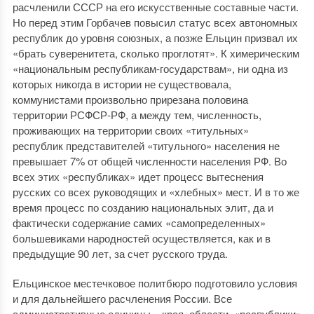
расчленили СССР на его искусственные составные части.
Но перед этим Горбачев повысил статус всех автономных
республик до уровня союзных, а позже Ельцин призвал их
«брать суверенитета, сколько проглотят». К химерическим
«национальным республикам-государствам», ни одна из
которых никогда в истории не существовала,
коммунистами произвольно прирезана половина
территории РСФСР-РФ, а между тем, численность,
проживающих на территории своих «титульных»
республик представителей «титульного» населения не
превышает 7% от общей численности населения РФ. Во
всех этих «республиках» идет процесс вытеснения
русских со всех руководящих и «хлебных» мест. И в то же
время процесс по созданию национальных элит, да и
фактически содержание самих «самопределенных»
большевиками народностей осуществляется, как и в
предыдущие 90 лет, за счет русского труда.
Ельцинское местечковое политбюро подготовило условия
и для дальнейшего расчленения России. Все
административные единицы – края, области, «республики»