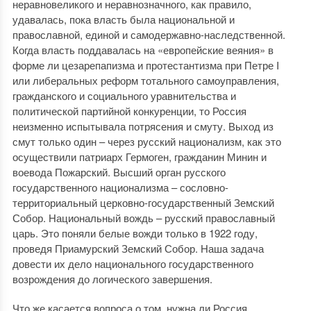
неравновеликого и неравнозначного, как правило,
удавалась, пока власть была национальной и
православной, единой и самодержавно-наследственной.
Когда власть поддавалась на «европейские веяния» в
форме ли цезарепапизма и протестантизма при Петре I
или либеральных реформ тотального самоуправления,
гражданского и социального уравнительства и
политической партийной конкуренции, то Россия
неизменно испытывала потрясения и смуту. Выход из
смут только один – через русский национализм, как это
осуществили патриарх Гермоген, гражданин Минин и
воевода Пожарский. Высший орган русского
государственного национализма – сословно-
территориальный церковно-государственный Земский
Собор. Национальный вождь – русский православный
царь. Это поняли белые вожди только в 1922 году,
проведя Приамурский Земский Собор. Наша задача
довести их дело национального государственного
возрождения до логического завершения.
Что же касается вопроса о том, нужна ли Россия