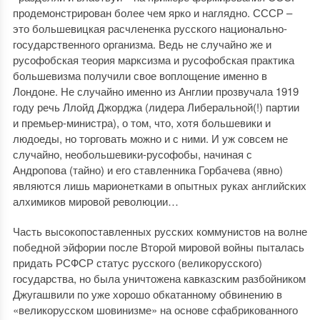
продемонстрирован более чем ярко и наглядно. СССР –
это большевицкая расчлененка русского национально-
государственного организма. Ведь не случайно же и
русофобская теория марксизма и русофобская практика
большевизма получили свое воплощение именно в
Лондоне. Не случайно именно из Англии прозвучала 1919
году речь Ллойд Джорджа (лидера Либеральной(!) партии
и премьер-министра), о том, что, хотя большевики и
людоеды, но торговать можно и с ними. И уж совсем не
случайно, необольшевики-русофобы, начиная с
Андропова (тайно) и его ставленника Горбачева (явно)
являются лишь марионетками в опытных руках английских
алхимиков мировой революции…
Часть высокопоставленных русских коммунистов на волне
победной эйфории после Второй мировой войны пыталась
придать РСФСР статус русского (великорусского)
государства, но была уничтожена кавказским разбойником
Джугашвили по уже хорошо обкатанному обвинению в
«великорусском шовинизме» на основе сфабрикованного