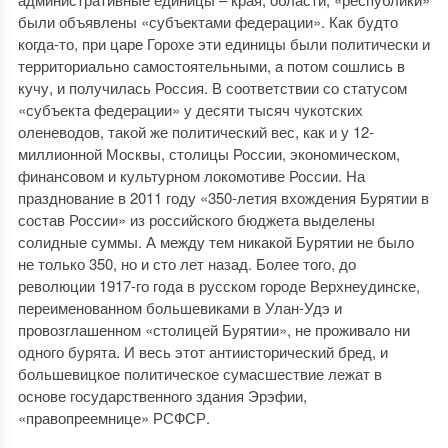
были объявлены «субъектами федерации». Как будто
когда-то, при царе Горохе эти единицы были политически и
территориально самостоятельными, а потом сошлись в
кучу, и получилась Россия. В соответствии со статусом
«субъекта федерации» у десяти тысяч чукотских
оленеводов, такой же политический вес, как и у 12-
миллионной Москвы, столицы России, экономическом,
финансовом и культурном локомотиве России. На
празднование в 2011 году «350-летия вхождения Бурятии в
состав России» из российского бюджета выделены
солидные суммы. А между тем никакой Бурятии не было
не только 350, но и сто лет назад. Более того, до
революции 1917-го года в русском городе Верхнеудинске,
переименованном большевиками в Улан-Удэ и
провозглашенном «столицей Бурятии», не проживало ни
одного бурята. И весь этот антиисторический бред, и
большевицкое политическое сумасшествие лежат в
основе государственного здания Эрэфии,
«правопреемнице» РСФСР.