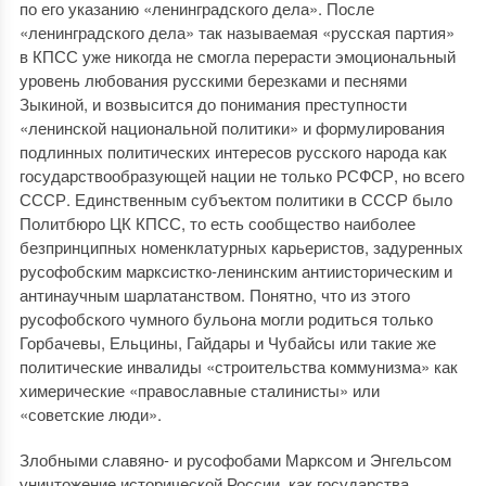
по его указанию «ленинградского дела». После
«ленинградского дела» так называемая «русская партия»
в КПСС уже никогда не смогла перерасти эмоциональный
уровень любования русскими березками и песнями
Зыкиной, и возвысится до понимания преступности
«ленинской национальной политики» и формулирования
подлинных политических интересов русского народа как
государствообразующей нации не только РСФСР, но всего
СССР. Единственным субъектом политики в СССР было
Политбюро ЦК КПСС, то есть сообщество наиболее
безпринципных номенклатурных карьеристов, задуренных
русофобским марксистко-ленинским антиисторическим и
антинаучным шарлатанством. Понятно, что из этого
русофобского чумного бульона могли родиться только
Горбачевы, Ельцины, Гайдары и Чубайсы или такие же
политические инвалиды «строительства коммунизма» как
химерические «православные сталинисты» или
«советские люди».
Злобными славяно- и русофобами Марксом и Энгельсом
уничтожение исторической России, как государства