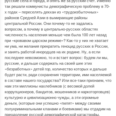
русские села и города, и опять же за русский счет. Именно
так решали коммунисты демографическую проблему в 70-
х годах – переселять декхан из «трудоизбыточных»
районов Средней Азии в вымирающие районы
центральной России. Они почему-то не задались
вопросом, а почему в центрально-русских областях
численность населения меньше чем была 100 лет назад
при «кровавом царском режиме»? Как-то у них не хватает
ни ума, ни желания прекратить геноцид русских в России,
и занять работой инородцев на их родине. Ну, а если
последнее невозможно, то и встает вопрос: будем ли мы,
русские, и дальше содержать на своей шее этих
«безработных» детей гор, количество которых и дальше
будет расти, ради сохранения территории, ими населяемой
в составе нашего государства? Или все-таки признаем, что
нам эти миллионы нахлебников (с весомой долей
коррупционеров, бандитов, мошенников и наркоторговцев)
культурно и цивилизационно чужды, а эти огромные
деньги, (которые они успешно «пилят» между своими
полукриминальными кланами и боевиками) мы отдадим на
преодоление русской демографической катастрофы.