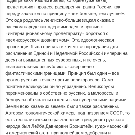
представляют процесс расширения границ России, как
череду захватов по принципу «чем больше, тем лучше!».
Отсюда родилась ленинско-большевицкая сказка о
русском народе как «держиморде», и призыв к
«интернациональному пролетариату» бороться с
«великорусском шовинизмом». Эта идеологическая
провокация была принята в качестве оправдания для
расчленения Единой и Неделимой Российской империи на
десятки вымышленных суверенных, и не очень,
«национальных республик» с совершенно
фантастическими границами. Принцип был один – все
против русских, точнее против великороссов. Само
понятие великорусы было упразднено. Великорусы
переименованы в собственно русских, а малороссы и
белорусы объявлены отдельными суверенными нациями.
Земли всех казачьих земель были также расчленены.
Автором геополитической химеры под названием СССР, то
есть геополитического расчленения триединого русского
народа был Лейба Давидович Бронштейн, иудо-масонский
и американский агент при полнейшем одобрении и