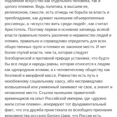
подлинное искусство как отдельного человека, так и
целого племени. Ведь политика, в высшем ее,
религиозном, смысле, есть отнюдь не борьба за власть и
преобладание, как думают нынешние объевропеенные
россиянцы, а «искусство жить среди людей», как считал
Аристотель. Поэтому первая и основная заповедь всякой
власти правильно понять различие и неравенство людей и
племен, правильно и справедливо определить для всех
общественных групп и племен их законное место. И нет
более глупой власти, чем та, которая следует
богоборческой и противной природе установке, что будто
бы все люди и народы равны, которая относится к людям
как однородным атомам, а к человеческому обществу как
безликой и аморфной массе. Равенство есть путь к
неизбежному социальному хаосу, ибо несправедливо
возвышенный или униженный занимают не свое, а значит и
незаконное место. Ссылки нынешних правителей-
временщиков на опыт Российской империи, где «дружно
жили сотни племен», игнорируют тот фундаментальный
факт, что эта дружба проистекала из всеобщего признания
верховенства русского Белого Царя, что Россия есть