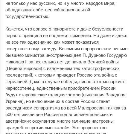
не только у нас русских, но и у многих народов мира,
обладающих собственной национальной
государственностью.
Кажется, что вопрос о приоритете и даже безусловности
первого принципа не подлежит сомнению. Но даже и здесь
не все так однозначно, как может показаться
поверхностному взгляду. Вспомним о пророческом письме
бывшего министра иностранных дел П. Дурново Государю
Николаю II за несколько лет до начала Великой войны
(Первой мировой) с изложением тех катастрофических
последствий, к которым приведет Россию эта война с
Германией. Даже в случае победы, писал этот монархист-
черносотенец, единственным приобретением России
будут старорусские галицкие земли (нынешняя Западная
Украина), но включение их в состав России станет
рассадником сепаратизма во всей Малороссии, так как за
500 лет жизни вне России под влиянием польских и
австрийских оккупантов многие галичане настроены
враждебно против «москалей». Это пророчество
прекрасно подтвердили последствия включения