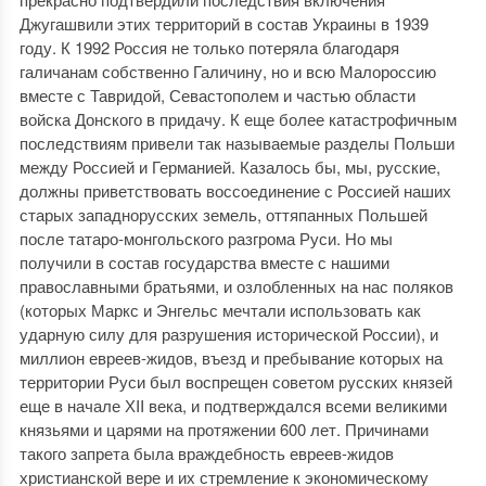
Джугашвили этих территорий в состав Украины в 1939
году. К 1992 Россия не только потеряла благодаря
галичанам собственно Галичину, но и всю Малороссию
вместе с Тавридой, Севастополем и частью области
войска Донского в придачу. К еще более катастрофичным
последствиям привели так называемые разделы Польши
между Россией и Германией. Казалось бы, мы, русские,
должны приветствовать воссоединение с Россией наших
старых западнорусских земель, оттяпанных Польшей
после татаро-монгольского разгрома Руси. Но мы
получили в состав государства вместе с нашими
православными братьями, и озлобленных на нас поляков
(которых Маркс и Энгельс мечтали использовать как
ударную силу для разрушения исторической России), и
миллион евреев-жидов, въезд и пребывание которых на
территории Руси был воспрещен советом русских князей
еще в начале ХII века, и подтверждался всеми великими
князьями и царями на протяжении 600 лет. Причинами
такого запрета была враждебность евреев-жидов
христианской вере и их стремление к экономическому