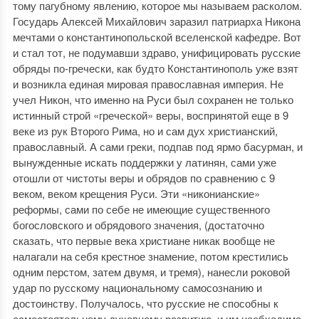
тому пагубному явлению, которое мы называем расколом.
Государь Алексей Михайлович заразил патриарха Никона
мечтами о константинопольской вселенской кафедре. Вот
и стал тот, не подумавши здраво, унифицировать русские
обряды по-гречески, как будто Константинополь уже взят
и возникла единая мировая православная империя. Не
учел Никон, что именно на Руси был сохранен не только
истинный строй «греческой» веры, воспринятой еще в 9
веке из рук Второго Рима, но и сам дух христианский,
православный. А сами греки, подпав под ярмо басурман, и
вынужденные искать поддержки у латинян, сами уже
отошли от чистоты веры и обрядов по сравнению с 9
веком, веком крещения Руси. Эти «никонианские»
реформы, сами по себе не имеющие существенного
богословского и обрядового значения, (достаточно
сказать, что первые века христиане никак вообще не
налагали на себя крестное знамение, потом крестились
одним перстом, затем двумя, и тремя), нанесли роковой
удар по русскому национальному самосознанию и
достоинству. Получалось, что русские не способны к
самостоятельному духовному развитию, и им необходимо