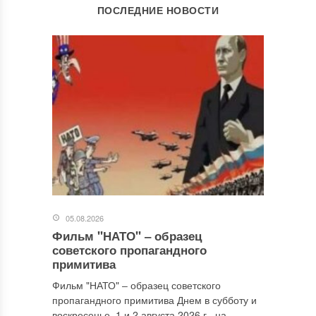
ОСТАВИТЬ КОММЕНТАРИЙ
ПОСЛЕДНИЕ НОВОСТИ
Ваш адрес email не будет опубликован.
Обязательные поля
помечены
*
Комментарий
*
05.08.2026
Фильм "НАТО" ‒ образец
Имя
*
советского пропагандного
примитива
Фильм "НАТО" ‒ образец советского
пропагандного примитива Днем в субботу и
Email
*
воскресенье, 1 и 2 августа 2026 г., на...