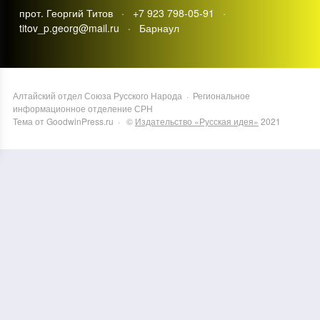
прот. Георгий Титов · +7 923 798-05-91 ·
titov_p.georg@mail.ru · Барнаул
Алтайский отдел Союза Русского Народа
·
Региональное
информационное отделение СРН
Тема от GoodwinPress.ru
· ©
Издательство «Русская идея»
2021