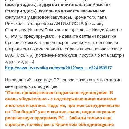
(смотри здесь), а другой почитатель пап Римских
(смотри здесь), которые являются значимыми
фигурами у мировой закулисы.
Кроме того, папа
Римский – это прообраз АНТИХРИСТА (по слову
Святителя Игнатия Брянчанинова). Нас же Иисус Христос
СТРОГО предупреждал: Не давайте святыни псам и не
бросайте жемчуга вашего перед свиньями, чтобы они не
попрали его ногами своими и, обратившись, не растерзали
ВАС (Мф. 7,6) (пояснение этих слов Иисуса Христа смотри
здесь и здесь).
http://www.ic-xc-nika.ru/texts/2012/sep ... c224150917
На заданный на кольце ПР вопрос Назаров устно ответил
мне примерно следующее:
"Очень проницательно подмечено единодушие. И
очень убедительно - с подтверждающими цитатами
апостола и святых. Надо же, про мое сотрудничество
со "Свободой" уже и святые знали, видно слушали
религиозную программу РС... Забыли только еще
спросить, почему мы с Кириллом оба единодушно