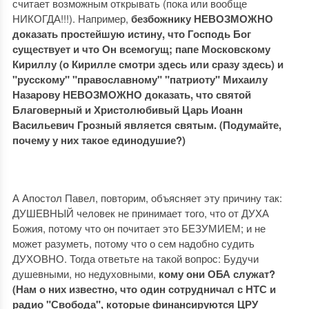
считает возможным открывать (пока или вообще
НИКОГДА!!!). Например,
безбожнику НЕВОЗМОЖНО
доказать простейшую истину, что Господь Бог
существует и что Он всемогущ; папе Московскому
Кириллу (о Кирилле смотри здесь или сразу здесь) и
"русскому" "православному" "патриоту" Михаилу
Назарову НЕВОЗМОЖНО доказать, что святой
Благоверный и Христолюбивый Царь Иоанн
Васильевич Грозный является святым. (Подумайте,
почему у них такое единодушие?)
А Апостол Павел, повторим, объясняет эту причину так:
ДУШЕВНЫЙ человек не принимает того, что от ДУХА
Божия, потому что он почитает это БЕЗУМИЕМ; и не
может разуметь, потому что о сем надобно судить
ДУХОВНО. Тогда ответьте на такой вопрос: Будучи
душевными, но недуховными,
кому они ОБА служат?
(Нам о них известно, что один сотрудничал с НТС и
радио "Свобода", которые финансируются ЦРУ