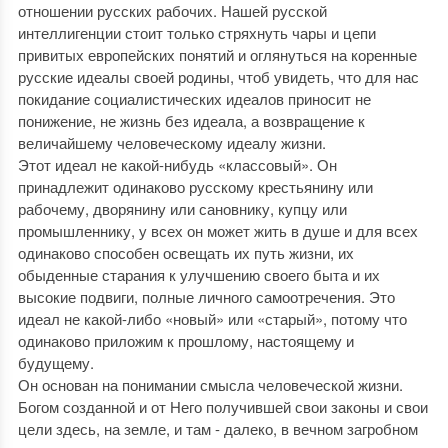
отношении русских рабочих. Нашей русской
интеллигенции стоит только стряхнуть чары и цепи
привитых европейских понятий и оглянуться на коренные
русские идеалы своей родины, чтоб увидеть, что для нас
покидание социалистических идеалов приносит не
понижение, не жизнь без идеала, а возвращение к
величайшему человеческому идеалу жизни.
Этот идеал не какой-нибудь «классовый». Он
принадлежит одинаково русскому крестьянину или
рабочему, дворянину или сановнику, купцу или
промышленнику, у всех он может жить в душе и для всех
одинаково способен освещать их путь жизни, их
обыденные старания к улучшению своего быта и их
высокие подвиги, полные личного самоотречения. Это
идеал не какой-либо «новый» или «старый», потому что
одинаково приложим к прошлому, настоящему и
будущему.
Он основан на понимании смысла человеческой жизни.
Богом созданной и от Него получившей свои законы и свои
цели здесь, на земле, и там - далеко, в вечном загробном