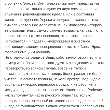
огорчению Эрнста. Они точно так же могут представить
себе человека только в одном из двух состояний: или в
опьянении революционного идеала, или в состоянии
животного отупения. Упреки и предостережения в этом
смысле часто у нас делаются нашей молодежи, которую
ее руководители с самого раннего возраста направляют к
«революции», на том основании, что потом человек
«опускается», «падает», «погружается в животное
состояние»: словом, совершенно то же, что Павел Эрнст
говорит немецким рабочим...
Не странно ли, однако? Ведь, собственно говоря, то, что
немецкие рабочие перестают думать о социалистическом
перевороте, во всяком случае, вовсе не глупо и
показывает, что они стали теперь более развиты и более
умственно самостоятельны, нежели прежде. Ведь идею
социалистического переворота создали не рабочие, а
международная революционная интеллигенция. Рабочие,
как и упомянутая часть русского общества, только
поверили революционной интеллигенции, подчинились ей
и, под ее руководством, начали стремиться к совершению