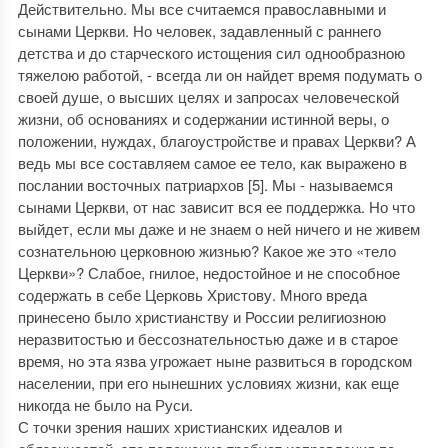
Действительно. Мы все считаемся православными и
сынами Церкви. Но человек, задавленный с раннего
детства и до старческого истощения сил однообразною
тяжелою работой, - всегда ли он найдет время подумать о
своей душе, о высших целях и запросах человеческой
жизни, об основаниях и содержании истинной веры, о
положении, нуждах, благоустройстве и правах Церкви? А
ведь мы все составляем самое ее тело, как выражено в
послании восточных патриархов [5]. Мы - называемся
сынами Церкви, от нас зависит вся ее поддержка. Но что
выйдет, если мы даже и не знаем о ней ничего и не живем
сознательною церковною жизнью? Какое же это «тело
Церкви»? Слабое, гнилое, недостойное и не способное
содержать в себе Церковь Христову. Много вреда
принесено было христианству и России религиозною
неразвитостью и бессознательностью даже и в старое
время, но эта язва угрожает ныне развиться в городском
населении, при его нынешних условиях жизни, как еще
никогда не было на Руси.
С точки зрения наших христианских идеалов и