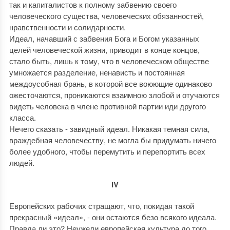
так и капиталистов к полному забвению своего
человеческого существа, человеческих обязанностей,
нравственности и солидарности.
Идеал, начавший с забвения Бога и Богом указанных
целей человеческой жизни, приводит в конце концов,
стало быть, лишь к тому, что в человеческом обществе
умножается разделение, ненависть и постоянная
междоусобная брань, в которой все воюющие одинаково
ожесточаются, проникаются взаимною злобой и отучаются
видеть человека в члене противной партии иди другого
класса.
Нечего сказать - завидный идеал. Никакая темная сила,
враждебная человечеству, не могла бы придумать ничего
более удобного, чтобы перемутить и перепортить всех
людей.
IV
Европейских рабочих стращают, что, покидая такой
прекрасный «идеал», - они остаются безо всякого идеала.
Правда ли это? Неужели европейская культура до того