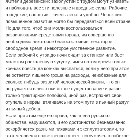
Жители деревенских захолустий с трудом могут узнавать
и наблюдать все эти полезные и вредные силы. Рабочие
городские, напротив, - очень легко и удобно. Через них
повышенное развитие могло бы передаваться всей стране.
Но для того, чтоб они могли воспользоваться
развивающими средствами города, им совершенно
необходимо некоторое благосостояние, некоторое
свободное время и некоторое умственное развитие.
Бели рабочий с утра до ночи сидит за станком или бьет
молотом раскаленную чугунку, имея потом время только
кое-как поесть да кое-как выспаться, если у него при этом
не остается лишнего гроша на расходы, неизбежные для
сколько-нибудь развитой человеческой жизни, - то он
погружается в чисто животное существование и разве
только трактирною попойкой, иной раз, встряхнет свои
отупелые нервы, втягиваясь на этом пути в пьяный разгул
и пьяный дебош.
Если при этом еще его права, как члена русского
общества, нарушаются, и его достоинство безнаказанно
оскорбляется разными пиявками и эксплуататорами, то
этот человек и нравственно тупеет, погружаясь в рабское