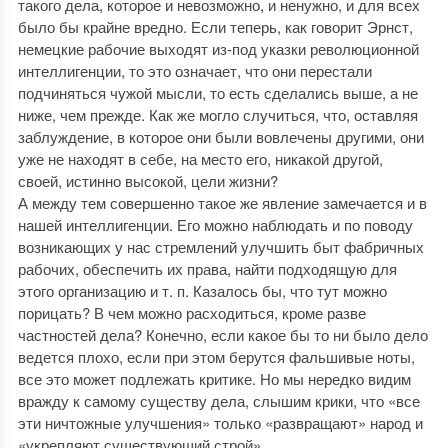
такого дела, которое и невозможно, и ненужно, и для всех
было бы крайне вредно. Если теперь, как говорит Эрнст,
немецкие рабочие выходят из-под указки революционной
интеллигенции, то это означает, что они перестали
подчиняться чужой мысли, то есть сделались выше, а не
ниже, чем прежде. Как же могло случиться, что, оставляя
заблуждение, в которое они были вовлечены другими, они
уже не находят в себе, на место его, никакой другой,
своей, истинно высокой, цели жизни?
А между тем совершенно такое же явление замечается и в
нашей интеллигенции. Его можно наблюдать и по поводу
возникающих у нас стремлений улучшить быт фабричных
рабочих, обеспечить их права, найти подходящую для
этого организацию и т. п. Казалось бы, что тут можно
порицать? В чем можно расходиться, кроме разве
частностей дела? Конечно, если какое бы то ни было дело
ведется плохо, если при этом берутся фальшивые ноты,
все это может подлежать критике. Но мы нередко видим
вражду к самому существу дела, слышим крики, что «все
эти ничтожные улучшения» только «развращают» народ и
«укрепляют существующий строй».