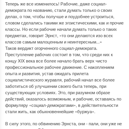
Теперь же все изменилось! Рабочие, даже социал-
демократа по названию, стали думать только о своих
делах, о том, чтобы получше и поудобнее устроиться,
словом сделались такими же эгоистическими, как и прочие
классы. Но если рабочие начали думать только о таких
предметах, говорит Эрнст, «то они делаются изо всех
классов самым малоценным и неинтересным...»
Таков вердикт огорченного социал-демократа.
Преступление рабочих состоит в том, что среди них к
концу XIX века все более начало брать верх чисто
профессиональное рабочее движение. С накоплением
опыта и развития, устав ожидать прилета
социалистического журавля, рабочий начал все более
заботиться об улучшении своего быта теперь, при
существующих условиях. Это, при разумном образе
действий, оказалось возможным, и рабочие, оставаясь по
формуляру «социал-демократами», в действительности
стали жить, как обыкновеннейшие «буржуа».
В силу этого, по обвинению Эрнста, они - пали, они уже не