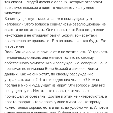
так сказать, людей духовно слепых, которые отвергают
все самое высокое и видят в человеке лишь умное
животное.
Зачем существует мир, и зачем в нем существует
человек? - Этого вопроса социалисты-революционеры не
знают и не хотят знать. Они говорят, что Бога нет, а если
некоторые и не отрицают бытия Божия, то - все-таки
совершенно не принимают Его во внимание, как будто Его
и вовсе нет.
Воли Божией они не признают и не хотят знать. Устраивать
человеческую жизнь они желают только по своему
собственному усмотрению и рассуждению, совершенно не
принимая во внимание Воли Божией и законов, Богом
данных. Как же они хотят, по своему рассуждению,
устраивать жизнь? Что такое для них человек? Кем он
послан в мир и куда уйдет из мира? Эти вопросы для них
не существуют. Некоторые говорят, что человек
произошел от обезьяны, другие и этим не интересуются, а
просто говорят, что человек умное животное, которому
нужно только хорошо есть и пить, да удобно жить. А потом
умрет человек и уничтожится. В бессмертную душу они не