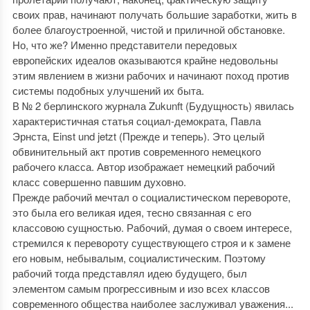
своих прав, начинают получать большие заработки, жить в
более благоустроенной, чистой и приличной обстановке.
Но, что же? Именно представители передовых
европейских идеалов оказываются крайне недовольны
этим явлением в жизни рабочих и начинают поход против
системы подобных улучшений их быта.
В № 2 берлинского журнала Zukunft (Будущность) явилась
характеристичная статья социал-демократа, Павла
Эрнста, Einst und jetzt (Прежде и теперь). Это целый
обвинительный акт против современного немецкого
рабочего класса. Автор изображает немецкий рабочий
класс совершенно павшим духовно.
Прежде рабочий мечтал о социалистическом перевороте,
это была его великая идея, тесно связанная с его
классовою сущностью. Рабочий, думая о своем интересе,
стремился к перевороту существующего строя и к замене
его новым, небывалым, социалистическим. Поэтому
рабочий тогда представлял идею будущего, был
элементом самым прогрессивным и изо всех классов
современного общества наиболее заслуживал уважения...