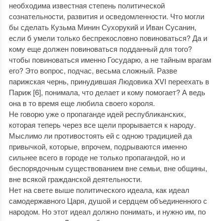
необходима известная степень политической
сознательности, развития и осведомленности. Что могли
бы сделать Кузьма Минин Сухорукий и Иван Сусанин,
если б умели только беспрекословно повиноваться? Да и
кому еще должен повиноваться подданный для того?
чтобы повиноваться именно Государю, а не тайным врагам
его? Это вопрос, подчас, весьма сложный. Разве
парижская чернь, принудившая Людовика XVI переехать в
Париж [6], понимала, что делает и кому помогает? А ведь
она в то время еще любила своего короля.
Не говорю уже о пропаганде идей республиканских,
которая теперь через все щели прорывается к народу.
Мыслимо ли противостоять ей с одною традицией да
привычкой, которые, впрочем, подрываются именно
сильнее всего в городе не только пропагандой, но и
беспорядочным существованием вне семьи, вне общины,
вне всякой гражданской деятельности.
Нет на свете выше политического идеала, как идеал
самодержавного Царя, душой и сердцем объединенного с
народом. Но этот идеал должно понимать, и нужно им, по