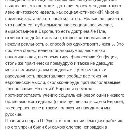
выдохлась, что не может дать ничего взамен даже такого
явно ничтожного идеала, как социалистический? Многие
признаки заставляют опасаться этого. Нельзя не признать,
что наиболее глубокомысленное социальное учение,
выработанное в Европе, то есть доктрина Ле Пле,
отличается, действительно, скорее здравомыслием,
нежели реальностью, способною одухотворить жизнь. Это
система общественного благоразумия, несколько
напоминающая, по своему типу, философию Конфуция,
столь же практически премудрую и также не дающую
места великим целям и подвигам. Ту же сухость и
рассудочность представляют вообще все течения
европейской мысли, сколько-нибудь противополагаемые
«революции». Но если б Европа и не могла
противопоставить учению социальной революции никакого
более высокого идеала (о чем лучше знать самой Европе),
то совершенно не в таком положении находимся мы,
русские.
Прав или неправ П. Эрнст в отношении немецких рабочих,
но его упреки были бы самою слепою неправдой в