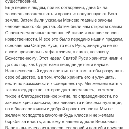
существовании.
Еще первым людям, при их сотворении, дана была
заповедь «возделывать и хранить» полученную от Бога
землю. Затем были указаны Моисею главные законы
человеческого общества. Затем были нам открыты самим
Спасителем вечные цели нашей жизни и высшие основы
нравственности. И все это было передано нашим предкам,
основавшим Святую Русь, то есть Русь, живущую не по
своим произвольным фантазиям, а свято, по закону
Божественному. Этот идеал Святой Руси хранится нами и
до сих пор, как будет нами передан детям и внукам.
Наш вековечный идеал состоит не в том, чтобы разрушать
свое общество, а в том, чтобы хранить его и улучшать,
вести по возможности к совершенству. Мы желаем жить в
таком государстве, которое дает всем здесь, на земле,
тихое и благоденственное житие, по справедливости, по
законам христианским, без ненависти и без эксплуатации,
но в благосостоянии и доброй нравственности. Мы не
желаем господства какого-нибудь класса и не желаем
борьбы за власть, а потому в нашем идеале Верховная
Власть выделена из классов, сословий и партий и вручена