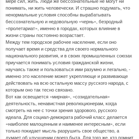
мере сил, жить. Люди же бессознательные не могут ни
понимать, ни жить человечески. И страшно подумать, что
ненормальные условия способны вырабатывать
бессознательную и недовольную «чернь», безродный
«пролетариат», именно в городах, которых влияние в
жизни страны постоянно возрастает.
Между тем городское рабочее население, если оно
получает время и средства для своего нормального
национального развития, и в своих промышленных союзах
приучается понимать условия гражданской жизни,
научаясь также и пользоваться ими разумно и легально, -
именно это население может укрепляюще и развивающе
действовать на всю остальную массу русского народа, с
которым оно так тесно связано.
Вот как освещается «мирная», «созидательная»
деятельность, ненавистная революционерам, когда
смотреть на нее с точки зрения здорового, русского
идеала. Для социал-демократа рабочий класс делается
«наиболее малоценным и наименее интересным», если
только покидает мысль разрушить свое общество, а
думает об улучшении своего быта. Для того же, кто помнит