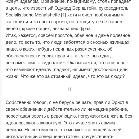
живут идеалом. Обвинение, по-видимому, столь попадает
в цель, что известный Эдуард Бернштейн, руководитель
Socialistische Monatshefte [1] хотя и счел необходимым
заступиться за свою партию, но в защиту ее не нашел
ничего, кроме общих, незначащих фраз.
Итак, кажется, совсем простое, обычное и даже полезное
дело, то есть то, что люди заботятся о сносных жилищах,
пище, о каких-нибудь невинных развлечениях, об
обеспеченности своих прав и т. п., уже, выходит,
несовместимо с «идеалом». Оказывается, что они через
это изменяют идеалу, падают, не имеют достойной цели
жизни. Что же это за странный идеал, что это за люди?
II
Собственно говоря, я не берусь решать, прав ли Эрнст в
своем обвинении и действительно ли немецкие рабочие,
переставая верить в революцию, погружаются в жизнь без
идеалов, жизнь животную. Это лучше знать самим
немцам. Но несомненно, что множество людей нашей
интеллигенции совершенно готовы сочувствовать