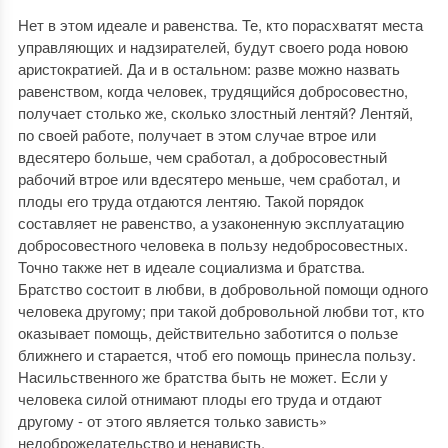
Нет в этом идеале и равенства. Те, кто порасхватят места
управляющих и надзирателей, будут своего рода новою
аристократией. Да и в остальном: разве можно назвать
равенством, когда человек, трудящийся добросовестно,
получает столько же, сколько злостный лентяй? Лентяй,
по своей работе, получает в этом случае втрое или
вдесятеро больше, чем сработал, а добросовестный
рабочий втрое или вдесятеро меньше, чем сработал, и
плоды его труда отдаются лентяю. Такой порядок
составляет не равенство, а узаконенную эксплуатацию
добросовестного человека в пользу недобросовестных.
Точно также нет в идеале социализма и братства.
Братство состоит в любви, в добровольной помощи одного
человека другому; при такой добровольной любви тот, кто
оказывает помощь, действительно заботится о пользе
ближнего и старается, чтоб его помощь принесла пользу.
Насильственного же братства быть не может. Если у
человека силой отнимают плоды его труда и отдают
другому - от этого является только зависть»
недоброжелательство и ненависть.