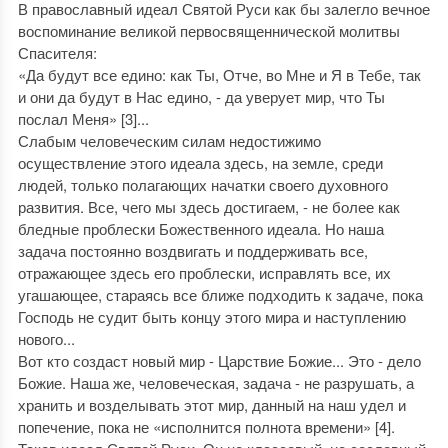
В православный идеал Святой Руси как бы залегло вечное
воспоминание великой первосвященнической молитвы
Спасителя:
«Да будут все едино: как Ты, Отче, во Мне и Я в Тебе, так
и они да будут в Нас едино, - да уверует мир, что Ты
послал Меня» [3]...
Слабым человеческим силам недостижимо
осуществление этого идеала здесь, на земле, среди
людей, только полагающих начатки своего духовного
развития. Все, чего мы здесь достигаем, - не более как
бледные проблески Божественного идеала. Но наша
задача постоянно воздвигать и поддерживать все,
отражающее здесь его проблески, исправлять все, их
угашающее, стараясь все ближе подходить к задаче, пока
Господь не судит быть концу этого мира и наступлению
нового...
Вот кто создаст новый мир - Царствие Божие... Это - дело
Божие. Наша же, человеческая, задача - не разрушать, а
хранить и возделывать этот мир, данный на наш удел и
попечение, пока не «исполнится полнота времени» [4].