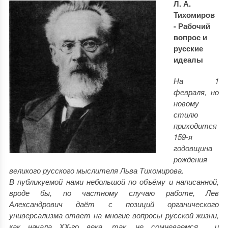
Л. А.
Тихомиров
- Рабочий
вопрос и
русские
идеалы
На 1
февраля, но
новому
стилю
приходится
159-я
годовщина
рождения
великого русского мыслителя Льва Тихомирова.
В публикуемой нами небольшой по объёму и написанной,
вроде бы, по частному случаю работе, Лев
Александрович даёт с позиций органического
универсализма ответ на многие вопросы русской жизни,
как начала XX-го века, так, не сомневаемся , и