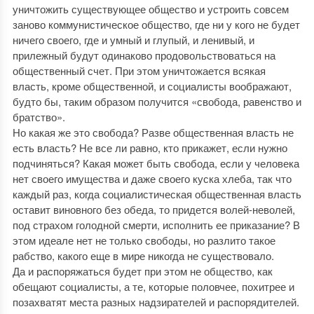
уничтожить существующее общество и устроить совсем
заново коммунистическое общество, где ни у кого не будет
ничего своего, где и умный и глупый, и ленивый, и
прилежный будут одинаково продовольствоваться на
общественный счет. При этом уничтожается всякая
власть, кроме общественной, и социалисты воображают,
будто бы, таким образом получится «свобода, равенство и
братство».
Но какая же это свобода? Разве общественная власть не
есть власть? Не все ли равно, кто прикажет, если нужно
подчиняться? Какая может быть свобода, если у человека
нет своего имущества и даже своего куска хлеба, так что
каждый раз, когда социалистическая общественная власть
оставит виновного без обеда, то придется волей-неволей,
под страхом голодной смерти, исполнить ее приказание? В
этом идеале нет не только свободы, но разлито такое
рабство, какого еще в мире никогда не существовало.
Да и распоряжаться будет при этом не общество, как
обещают социалисты, а те, которые половчее, похитрее и
позахватят места разных надзирателей и распорядителей.