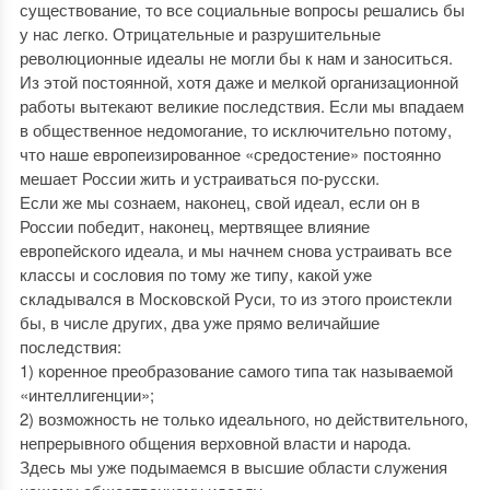
существование, то все социальные вопросы решались бы
у нас легко. Отрицательные и разрушительные
революционные идеалы не могли бы к нам и заноситься.
Из этой постоянной, хотя даже и мелкой организационной
работы вытекают великие последствия. Если мы впадаем
в общественное недомогание, то исключительно потому,
что наше европеизированное «средостение» постоянно
мешает России жить и устраиваться по-русски.
Если же мы сознаем, наконец, свой идеал, если он в
России победит, наконец, мертвящее влияние
европейского идеала, и мы начнем снова устраивать все
классы и сословия по тому же типу, какой уже
складывался в Московской Руси, то из этого проистекли
бы, в числе других, два уже прямо величайшие
последствия:
1) коренное преобразование самого типа так называемой
«интеллигенции»;
2) возможность не только идеального, но действительного,
непрерывного общения верховной власти и народа.
Здесь мы уже подымаемся в высшие области служения