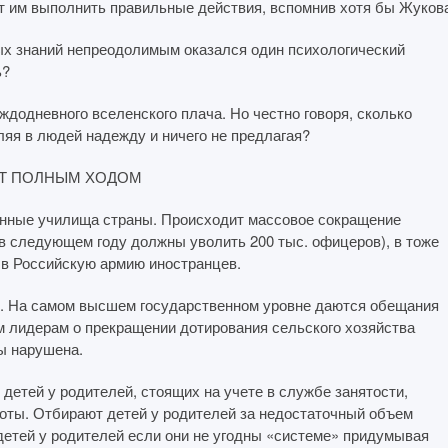
ёт им выполнить правильные действия, вспомнив хотя бы Жуков
ых знаний непреодолимым оказался один психологический
ь?
ждодневного вселенского плача. Но честно говоря, сколько
ляя в людей надежду и ничего не предлагая?
ЁТ ПОЛНЫМ ХОДОМ
ые училища страны. Происходит массовое сокращение
в следующем году должны уволить 200 тыс. офицеров), в тоже
 в Российскую армию иностранцев.
 самом высшем государственном уровне даются обещания
 лидерам о прекращении дотирования сельского хозяйства
ы нарушена.
 у родителей, стоящих на учете в службе занятости,
боты. Отбирают детей у родителей за недостаточный объем
етей у родителей если они не угодны «системе» придумывая