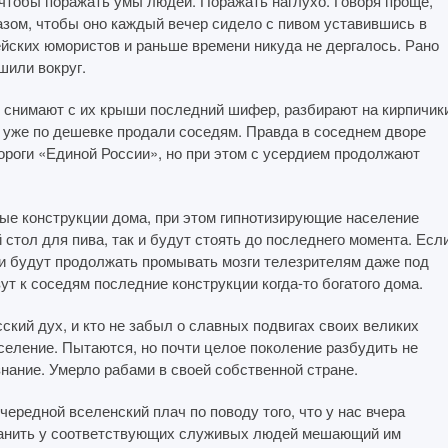
 чтобы поражать умы людей. Поражать наглухо. Говоря проще,
зом, чтобы оно каждый вечер сидело с пивом уставившись в
йских юмористов и раньше времени никуда не дергалось. Рано
шили вокруг.
к снимают с их крыши последний шифер, разбирают на кирпичик
 уже по дешевке продали соседям. Правда в соседнем дворе
роги «Единой России», но при этом с усердием продолжают
ые конструкции дома, при этом гипнотизирующие население
 стол для пива, так и будут стоять до последнего момента. Есл
, и будут продолжать промывать мозги телезрителям даже под
ут к соседям последние конструкции когда-то богатого дома.
ский дух, и кто не забыл о славных подвигах своих великих
селение. Пытаются, но почти целое поколение разбудить не
знание. Умерло рабами в своей собственной стране.
очередной вселенский плач по поводу того, что у нас вчера
странить у соответствующих служивых людей мешающий им