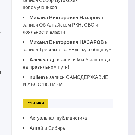
новомучеников
Михаил Викторович Назаров
к
записи
Об Алтайском РКН, СВО и
лояльности власти
и
Михаил Викторович НАЗАРОВ
к
записи
Тревожно за «Русскую общину»
Александр
к записи
Мы были тогда
на правильном пути!
и
nullem
к записи
САМОДЕРЖАВИЕ
И АБСОЛЮТИЗМ
РУБРИКИ
Актуальная публицистика
Алтай и Сибирь