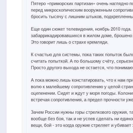
Пятеро «приморских партизан» очень наглядно п
перед микроскопическим вооруженным сопротив
бросить тысячу с лишним штыков, подкрепленных 
Еще один сюжет телевидения, ноябрь 2010 года. 
забаррикадировавшихся в жилом доме, брошено пя
Это говорит лишь о страхе кремляди.
К счастью для системы, пока таких попыток было
считать попыткой. А по большому счёту, серьезно
Просто другого выхода не остается, что понимаю
А пока можно лишь констатировать, что к нам 
волю к малейшему сопротивлению у целой стран
оцепенении. Сидят и ждут у моря погоды. Колон
встречая сопротивления, а предел прочности уже
Зачем России нужны горы стрелкового оружия, та
вообще без боя, так и не успев сделать ни еди
вещи, бой - это когда оружие стреляет и убивает 