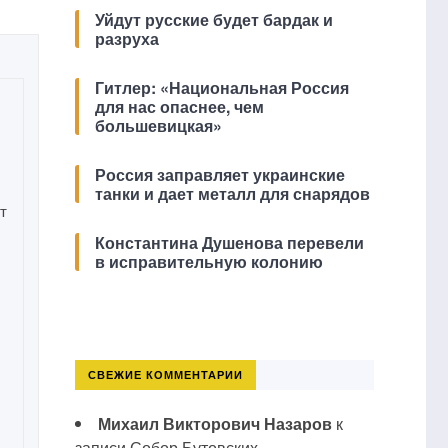
Уйдут русские будет бардак и
разруха
Гитлер: «Национальная Россия
для нас опаснее, чем
большевицкая»
Россия заправляет украинские
танки и дает металл для снарядов
т
Константина Душенова перевели
в исправительную колонию
СВЕЖИЕ КОММЕНТАРИИ
Михаил Викторович Назаров
к
записи
Собор Бутовских