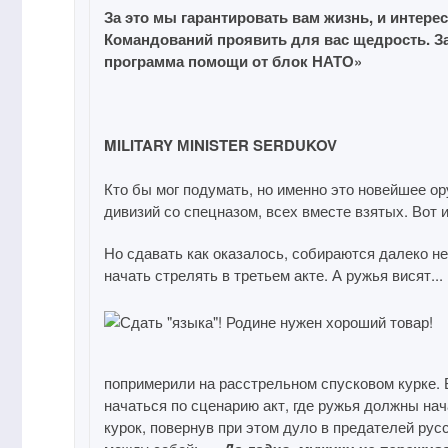
За это мы гарантировать вам жизнь, и интер
Командований проявить для вас щедрость. З
программа помощи от блок НАТО»
MILITARY МINISTER SERDUKOV
Кто бы мог подумать, но именно это новейшее о
дивизий со спецназом, всех вместе взятых. Вот 
Но сдавать как оказалось, собираются далеко не 
начать стрелять в третьем акте. А ружья висят...
попримерили на расстрельном спусковом курке. В
начаться по сценарию акт, где ружья должны на
курок, повернув при этом дуло в предателей рус