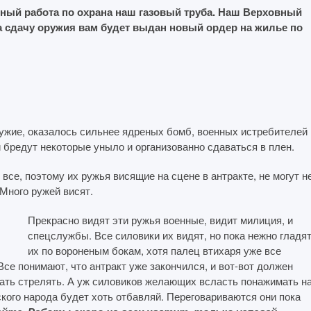
есный работа по охрана наш газовый труба. Наш Верховный
а сдачу оружия вам будет выдан новый ордер на жилье по
ружие, оказалось сильнее ядреных бомб, военных истребителей 
и бредут некоторые уныло и организованно сдаваться в плен.
все, поэтому их ружья висящие на сцене в антракте, не могут н
 Много ружей висят.
Прекрасно видят эти ружья военные, видит милиция, и
спецслужбы. Все силовики их видят, но пока нежно гладя
их по вороненым бокам, хотя палец втихаря уже все
се понимают, что антракт уже закончился, и вот-вот должен
чать стрелять. А уж силовиков желающих всласть понажимать н
ского народа будет хоть отбавляй. Переговариваются они пока