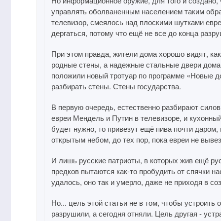
Но информационное оружие, для того и создано,
управлять оболваненным населением таким обра
телевизор, смеялось над плоскими шутками евре
дергаться, потому что ещё не все до конца разру
При этом правда, жители дома хорошо видят, ка
родные стены, а надежные стальные двери дома
положили новый тротуар по программе «Новые до
разбирать стены. Стены государства.
В первую очередь, естественно разбирают силов
евреи Мендель и Путин в телевизоре, и кухонный
будет нужно, то привезут ещё пива почти даром
открытым небом, до тех пор, пока евреи не вывез
И лишь русские патриоты, в которых жив ещё рус
предков пытаются как-то пробудить от спячки на
удалось, оно так и умерло, даже не приходя в со
Но... цель этой статьи не в том, чтобы устроить 
разрушили, а сегодня отняли. Цель другая - у