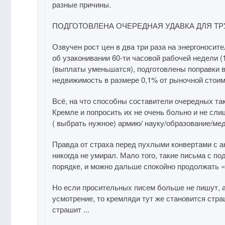
разные причины.
ПОДГОТОВЛЕНА ОЧЕРЕДНАЯ УДАВКА ДЛЯ ТР
Озвучен рост цен в два три раза на энергоносит
об узаконивании 60-ти часовой рабочей недели (
(выплаты уменьшатся), подготовлены поправки в
недвижимость в размере 0,1% от рыночной стоимос
Всё, на что способны составители очередных та
Кремле и попросить их не очень больно и не сли
( выбрать нужное) армию/ науку/образование/мед
Правда от страха перед пухлыми конвертами с а
никогда не умирал. Мало того, такие письма с по
порядке, и можно дальше спокойно продолжать «
Но если просительных писем больше не пишут, а
усмотрение, то кремляди тут же становится стра
страшит ...