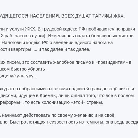
УДЯЩЕГОСЯ НАСЕЛЕНИЯ. ВСЕХ ДУШАТ ТАРИФЫ ЖКХ.
ели и услуги ЖКХ. В трудовой кодекс РФ пробиваются поправки
12 раб. часов в сутки). Изменилась оплата больничных листов
 Налоговый кодекс РФ о введении единого налога на
ти квартиры .... и так далее и так далее.
ких писем, это составить жалобное письмо к «президентам» в
шком быстро убивать -
ицину/культуру...
ккуратно собранными тысячами подписей граждан ещё никто и
дписями, идущие в Кремль, лишь сигнал того, что всё в полном
реформы», то есть колонизацию «этой» страны.
 начинают действовать по своему желанию и на своё
шно. Быстро летящая неизвестность из темноты, она ведь всегд