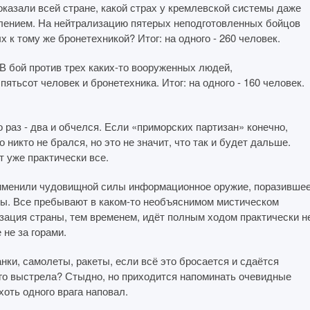
оказали всей стране, какой страх у кремлевской системы даже
лением. На нейтрализацию пятерых неподготовленных бойцов
к тому же бронетехникой? Итог: на одного - 260 человек.
В бой против трех каких-то вооруженных людей,
тьсот человек и бронетехника. Итог: на одного - 160 человек.
 раз - два и обчелся. Если «приморских партизан» конечно,
 никто не брался, но это не значит, что так и будет дальше.
т уже практически все.
применили чудовищной силы информационное оружие, поразивше
ы. Все пребывают в каком-то необъяснимом мистическом
изация страны, тем временем, идёт полным ходом практически н
 не за горами.
нки, самолеты, ракеты, если всё это бросается и сдаётся
ного выстрела? Стыдно, но приходится напоминать очевидные
хоть одного врага наповал.