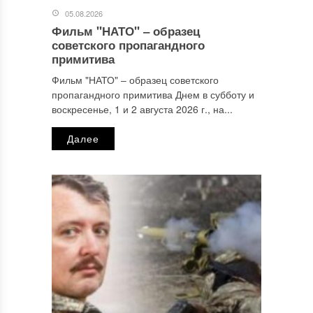
05.08.2026
Фильм "НАТО" ‒ образец
Имя
*
советского пропагандного
примитива
Фильм "НАТО" ‒ образец советского
пропагандного примитива Днем в субботу и
Email
*
воскресенье, 1 и 2 августа 2026 г., на...
Далее
Сайт
Этот сайт использует Akismet для борьбы со спамом.
Узнайте, как обрабатываются ваши данные комментариев
.