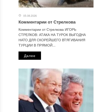
Отправляя сообщение, Вы разрешаете сбор и обработку
персональных данных.
Политика конфиденциальности
.
05.08.2026
Комментарии от Стрелкова
Комментарии от Стрелкова ИГОРЬ
СТРЕЛКОВ: АТАКА НА ТУРОК ВЫГОДНА
НАТО ДЛЯ СКОРЕЙШЕГО ВТЯГИВАНИЯ
ТУРЦИИ В ПРЯМОЙ...
Далее