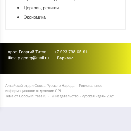
Церковь, религия
Экономика
прот. Георгий Титов · +7 923 798-05-91 ·
titov_p.georg@mail.ru · Барнаул
Алтайский отдел Союза Русского Народа
·
Региональное
информационное отделение СРН
Тема от GoodwinPress.ru
· ©
Издательство «Русская идея»
2021