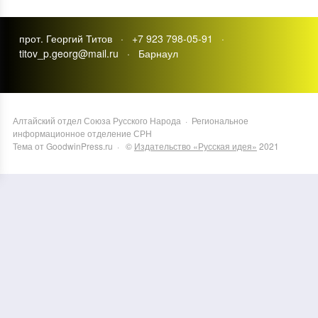
прот. Георгий Титов · +7 923 798-05-91 ·
titov_p.georg@mail.ru · Барнаул
Алтайский отдел Союза Русского Народа
·
Региональное
информационное отделение СРН
Тема от GoodwinPress.ru
· ©
Издательство «Русская идея»
2021