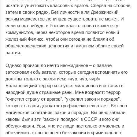
искать и уничтожать классовых врагов. Сперва на стороне,
затем в своих рядах. Без личности а ля Дзержинский
режим марксистов-ленинцев существовать не может. И
если когда-нибудь в России власть снова окажется у
коммунистов, через некоторое время появится новый
железный Феликс, чтобы они сегодня не блеяли об
общечеловеческих ценностях и гуманном облике своей
партии.
Однако произошло нечто неожиданное – о палаче
затосковали обыватели, которые сегодня вспоминать его
должны только с заклятием: «чур, чур, чур!»
Большевицкий террор коснулся миллионов и оставил в
народной душе страшные раны. Мне возразят: террор
"очистил страну от врагов", "укрепил закон и порядок",
которых в наши дни катастрофически нехватает. Вот оно
магическое сочетание: закон и порядок. Вы явно забыли,
каковы были эти "закон и порядок" в СССР и кого они
обслуживали. Увы, многие люди настолько отчаялись и
обозлились от нынешнего беззакония и криминального