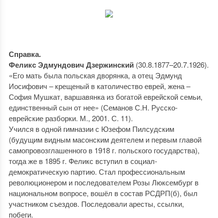
Справка.
Феликс Эдмундович Дзержинский
(30.8.1877–20.7.1926).
«Его мать была польская дворянка, а отец Эдмунд
Иосифович – крещеный в католичество еврей, жена –
София Мушкат, варшавянка из богатой еврейской семьи,
единственный сын от нее» (Семанов С.Н. Русско-
еврейские разборки. М., 2001. С. 11).
Учился в одной гимназии с Юзефом Пилсудским
(будущим видным масонским деятелем и первым главой
самопровозглашенного в 1918 г. польского государства),
тогда же в 1895 г. Феликс вступил в социал-
демократическую партию. Стал профессиональным
революционером и последователем Розы Люксембург в
национальном вопросе, вошёл в состав РСДРП(б), был
участником съездов. Последовали аресты, ссылки,
побеги.