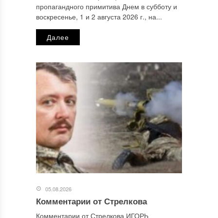
пропагандного примитива Днем в субботу и
Email
*
воскресенье, 1 и 2 августа 2026 г., на...
Далее
Сайт
Этот сайт использует Akismet для борьбы со спамом.
Узнайте, как обрабатываются ваши данные комментариев
.
Отправляя сообщение, Вы разрешаете сбор и обработку
персональных данных.
Политика конфиденциальности
.
05.08.2026
Комментарии от Стрелкова
Комментарии от Стрелкова ИГОРЬ