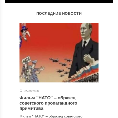
ОСТАВИТЬ КОММЕНТАРИЙ
ПОСЛЕДНИЕ НОВОСТИ
Ваш адрес email не будет опубликован.
Обязательные поля
помечены
*
Комментарий
*
05.08.2026
Фильм "НАТО" ‒ образец
Имя
*
советского пропагандного
примитива
Фильм "НАТО" ‒ образец советского