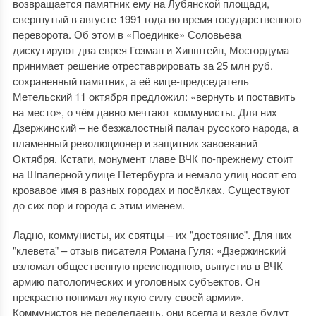
возвращается памятник ему на Лубянской площади,
свергнутый в августе 1991 года во время государственного
переворота. Об этом в «Поединке» Соловьева
дискутируют два еврея Гозман и Хинштейн, Мосгордума
принимает решение отреставрировать за 25 млн руб.
сохраненный памятник, а её вице-председатель
Метельский 11 октября предложил: «вернуть и поставить
на место», о чём давно мечтают коммунисты. Для них
Дзержинский – не безжалостный палач русского народа, а
пламенный революционер и защитник завоеваний
Октября. Кстати, монумент главе ВЧК по-прежнему стоит
на Шпалерной улице Петербурга и немало улиц носят его
кровавое имя в разных городах и посёлках. Существуют
до сих пор и города с этим именем.
Ладно, коммунисты, их святцы – их "достояние". Для них
"клевета" – отзыв писателя Романа Гуля: «Дзержинский
взломал общественную преисподнюю, выпустив в ВЧК
армию патологических и уголовных субъектов. Он
прекрасно понимал жуткую силу своей армии».
Коммунистов не переделаешь, они всегда и везде будут