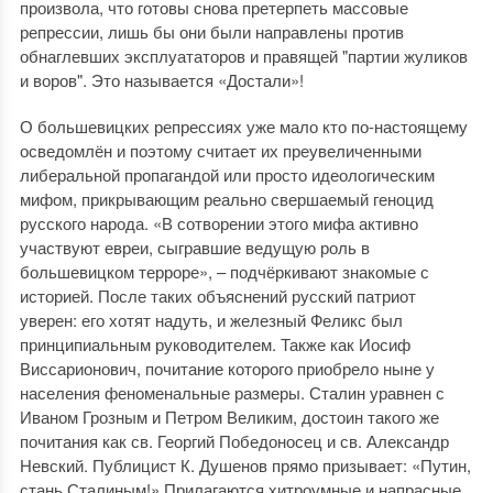
произвола, что готовы снова претерпеть массовые
репрессии, лишь бы они были направлены против
обнаглевших эксплуататоров и правящей "партии жуликов
и воров". Это называется «Достали»!
О большевицких репрессиях уже мало кто по-настоящему
осведомлён и поэтому считает их преувеличенными
либеральной пропагандой или просто идеологическим
мифом, прикрывающим реально свершаемый геноцид
русского народа. «В сотворении этого мифа активно
участвуют евреи, сыгравшие ведущую роль в
большевицком терроре», – подчёркивают знакомые с
историей. После таких объяснений русский патриот
уверен: его хотят надуть, и железный Феликс был
принципиальным руководителем. Также как Иосиф
Виссарионович, почитание которого приобрело ныне у
населения феноменальные размеры. Сталин уравнен с
Иваном Грозным и Петром Великим, достоин такого же
почитания как св. Георгий Победоносец и св. Александр
Невский. Публицист К. Душенов прямо призывает: «Путин,
стань Сталиным!» Прилагаются хитроумные и напрасные