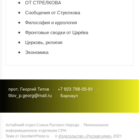
ОТ СТРЕЛКОВА
Сообщения от Стрелкова
Философия и идеология
Фронтовые сводки от Царёва
Церковь, религия
Экономика
прот. Георгий Титов · +7 923 798-05-91 ·
titov_p.georg@mail.ru · Барнаул
Алтайский отдел Союза Русского Народа
·
Региональное
информационное отделение СРН
Тема от GoodwinPress.ru
· ©
Издательство «Русская идея»
2021