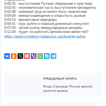
0:00:31 - выступление Путина: обращение к чувствам
0:02:42 - экономическая часть выступления президента
0:02:48 - наёмный труд не может быть творческим
0:04:09 - импортозамещение и открытость рынков
0:05:23 - финансовые мародёры
0:06:41 - курс рубля и главный денежный спекулянт
0:07:00 - зачем нужны международные резервы
0:12:30 - будет ли работать финансовая амнистия?
https://reosh.ru/video/v-katasonov-razdvoenie-putina
ПРЕДЫДУЩАЯ ЗАПИСЬ
Игорь Стрелков: Россия весной
умоется кровью