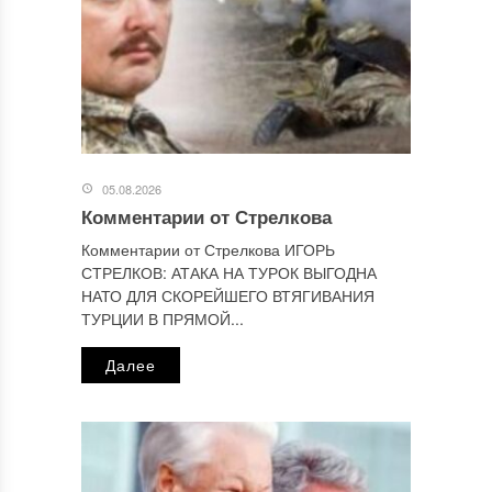
Этот сайт использует Akismet для борьбы со спамом.
Узнайте, как обрабатываются ваши данные комментариев
.
Отправляя сообщение, Вы разрешаете сбор и обработку
персональных данных.
Политика конфиденциальности
.
05.08.2026
Комментарии от Стрелкова
Комментарии от Стрелкова ИГОРЬ
СТРЕЛКОВ: АТАКА НА ТУРОК ВЫГОДНА
НАТО ДЛЯ СКОРЕЙШЕГО ВТЯГИВАНИЯ
ТУРЦИИ В ПРЯМОЙ...
Далее