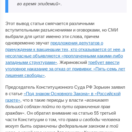
во время эпидемий».
Этот вывод статьи смягчается различными
вступительными разъяснениями и оговорками, но СМИ
выбрали для цитат именно эти слова, причем
одновременно звучат
предложения депутатов о
принуждении к вакцинации тех, кто отказывается от нее, а
несогласные объявляются «проплаченными какими-либо
западными структурами»
. Жириновский
требует ввести
уголовное наказание за отказ от прививки: «Пять-семь лет
лишения свободы»
.
Председатель Конституционного Суда РФ Зорькин заявил
в статье
«Под знаком Основного Закона» в «Российской
газете»
, что в такие периоды у власти
«возникает
большой соблазн пойти по пути ограничения прав
граждан»
. Он обратил внимание на статью 55 третьей
части Конституции о том, что
права и свободы человека
могут быть ограничены федеральным законом в той