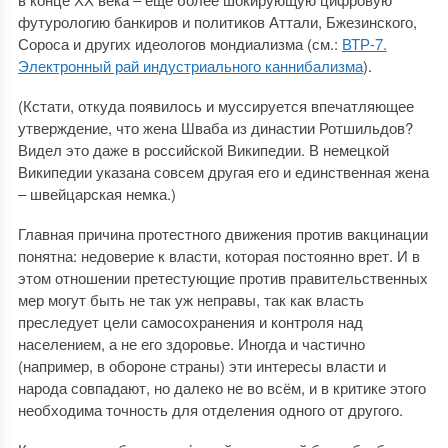
футурологию банкиров и политиков Аттали, Бжезинского,
Сороса и других идеологов мондиализма (см.:
ВТР-7.
Электронный рай индустриального каннибализма
).
(Кстати, откуда появилось и муссируется впечатляющее
утверждение, что жена Шваба из династии Ротшильдов?
Видел это даже в российской Википедии. В немецкой
Википедии указана совсем другая его и единственная жена
‒ швейцарская немка.)
Главная причина протестного движения против вакцинации
понятна: недоверие к власти, которая постоянно врет. И в
этом отношении претестующие против правительственных
мер могут быть не так уж неправы, так как власть
преследует цели самосохранения и контроля над
населением, а не его здоровье. Иногда и частично
(например, в обороне страны) эти интересы власти и
народа совпадают, но далеко не во всём, и в критике этого
необходима точность для отделения одного от другого.