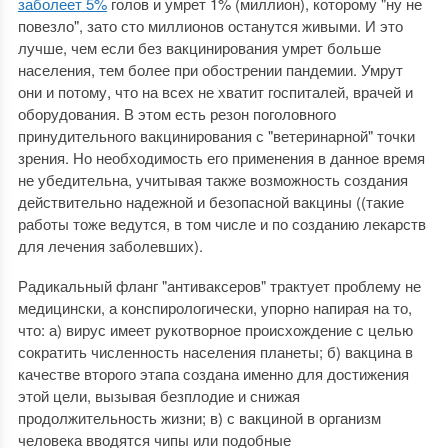
заболеет 5%
голов и умрет 1% (миллион), которому "ну не
повезло", зато сто миллионов останутся живыми. И это
лучше, чем если без вакцинирования умрет больше
населения, тем более при обострении пандемии. Умрут
они и потому, что на всех не хватит госпиталей, врачей и
оборудования. В этом есть резон поголовного
принудительного вакцинирования с "ветеринарной" точки
зрения. Но необходимость его применения в данное время
не убедительна, учитывая также возможность создания
действительно надежной и безопасной вакцины (
(такие
работы тоже ведутся, в том числе и по созданию лекарств
для лечения заболевших
).
Радикальный фланг "антиваксеров" трактует проблему не
медицински, а конспирологически, упорно напирая на то,
что: а) вирус имеет рукотворное происхождение с целью
сократить численность населения планеты; б) вакцина в
качестве второго этапа создана именно для достижения
этой цели, вызывая безплодие и снижая
продолжительность жизни; в) с вакциной в организм
человека вводятся чипы или подобные