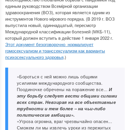
единым руководством Всемiрной организации
здравоохранения (ВОЗ), которая является одним из
инструментов Нового мiрового порядка. (В 2019 г. ВОЗ
выпустила новый, одиннадцатый, пересмотр
Международной классификации болезней (МКБ-11),
который должен вступить в действие 1 января 2022 г.
Этот документ безоговорочно нормализует
гомосексуализм и транссексуализм как варианты
психосексуального здоровья
.)
«Бороться с ней можно лишь общими
усилиями международного сообщества.
Поодиночке обречены на поражение все...
И
эту борьбу следует вести общими силами
всех стран. Невзирая на все объективные
трудности и тем более ‒ на чьи-либо
политические амбиции».
«Угроза огромна, враг чрезвычайно опасен...
Сможем ли мы извлечь уроки из пережитых