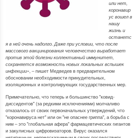
или нет,
коронавир
ус вошел в
нашу
жизнь и
останетс
я в ней очень надолго. Даже при условии, что после
массового вакцинирования человечество выработает
против этой болезни коллективный иммунитет,
сохраняется возможность новых локальных вспышек
инфекции»
, ‒ пишет Медведев в предварительном
обосновании необходимости принудительных,
изоляционных и контролирующих государственных мер.
Примечательно, что теперь и большинство "ковид-
диссидентов" (за редкими исключениями) молчаливо
отказалось от своих первоначальных утверждений, что
"коронавируса нет" или он "не опаснее гриппа", а борьба с
ним ‒ это "глобальная афера" фармацевтических гигантов
и закулисных цифровизаторов. Вирус оказался
нетипичным, непредсказуемым в своих последствиях,