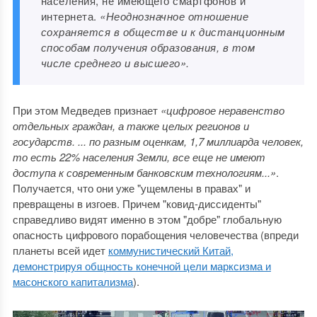
населения, не имеющего смартфонов и
интернета.
«Неоднозначное отношение
сохраняется в обществе и к дистанционным
способам получения образования, в том
числе среднего и высшего».
При этом Медведев признает
«цифровое неравенство
отдельных граждан, а также целых регионов и
государств. ... по разным оценкам, 1,7 миллиарда человек,
то есть 22% населения Земли, все еще не имеют
доступа к современным банковским технологиям...»
.
Получается, что они уже "ущемлены в правах" и
превращены в изгоев. Причем "ковид-диссиденты"
справедливо видят именно в этом "добре" глобальную
опасность цифрового порабощения человечества (впреди
планеты всей идет
коммунистический Китай,
демонстрируя общность конечной цели марксизма и
масонского капитализма
).