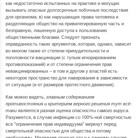
как недостаточно испытанных на практике и могущих
вызывать опасные долгосрочные побочные последствия
для организма; в) как нарушающих права человека и
разделяющих общество на привилегированную часть и
безправную, лишенную доступа к пользованию
общественными благами. Следует признать
оправданность таких аргументов, которая, однако, зависит
во многом также от степени принудительности и
поголовности вакцинации (с тупым игнорированием
противопоказаний) и от степени ограничения прав
невакцинированных ‒ в том и другом у властей есть
некоторое пространство для лавирования в зависимости
от ситуации (и от размеров протестного движения).
Как можно видеть,
главным содержанием
противостояния и критерием верного решения тут всё-
таки является разная оценка опасности самого вируса
.
Разумеется, в случае инфекции со 100%-ной смертностью
все "ограничения прав индивидуума" меркнут перед
смертельной опасностью для общества и потому
необходимы. Медведев относит это и к данному случаю,