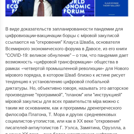
В виде доказательств запланированности пандемии для
цифровизации-вакцинации борцы с мiровой закулисой
ссылаются на "откровения" Клауса Шваба, основателя
Всемирного экономического форума в Давосе, из его книги
"COVID-19: великое обнуление" ‒ о том, что пандемия дает
возможность «цифровой трансформации» общества в
рамках «четвертой промышленной революции» для Нового
мiрового порядка, в котором Шваб близко к истине рисует
тенденцию к установлению цифровой глобальной
диктатуры. Но, объективно говоря, называть это авторское
произведение "программой", "планом" или "инструкцией"
мiровой закулисы для всех правительств мiра можно с
таким же основанием, как и программы дренегреческого
философа Платона, Т. Мора и других средневековых
социалистов-утопистов, или как в ХХ веке "откровения"
писателей-антиутопистов Г. Уэлса, Замятина, Оруэлла, а
в конце ХХ века ‒ еще более шокирующую цифровую