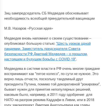
Зиц-зампредседатель СБ Медведев обосновывает
необходимость всеобщей принудительной вакцинации
М.В. Назаров «Русская идея»
Медведев вновь напомнил о своем существовании ‒
опубликовал большую статью:
"Шесть уроков одной
пандемии. Заместитель председателя Совета
безопасности РФ Дмитрий Медведев ‒ о прошлом,
настоящем и будущем борьбы с COVID-19"
.
Медведева в системе власти в РФ очень многие граждане
воспринимают как "пятое колесо", по сути не нужное. Это
верно лишь отчасти, поскольку тандемный друг
президента Путина, помимо той декоративной "рокировки",
бывает нужен для принятия непопулярных решений,
каковым было, например, в 2011 году одобрение для
НАТО на разгром режима Каддафи в Ливии, или в 2018
году законопроект Дмитрия Анатольевича как главы