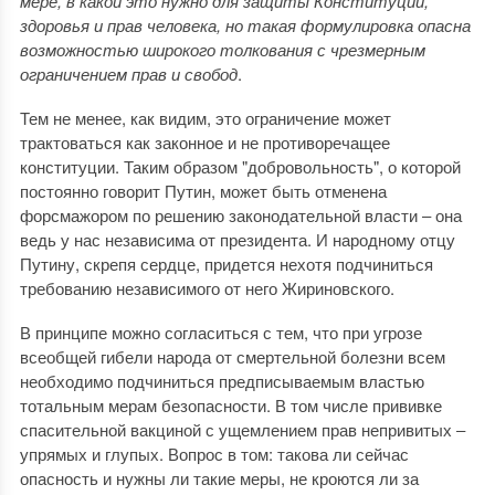
мере, в какой это нужно для защиты Конституции,
здоровья и прав человека, но такая формулировка опасна
возможностью широкого толкования с чрезмерным
ограничением прав и свобод
.
Тем не менее, как видим, это ограничение может
трактоваться как законное и не противоречащее
конституции. Таким образом "добровольность", о которой
постоянно говорит Путин, может быть отменена
форсмажором по решению законодательной власти ‒ она
ведь у нас независима от президента. И народному отцу
Путину, скрепя сердце, придется нехотя подчиниться
требованию независимого от него Жириновского.
В принципе можно согласиться с тем, что при угрозе
всеобщей гибели народа от смертельной болезни всем
необходимо подчиниться предписываемым властью
тотальным мерам безопасности. В том числе прививке
спасительной вакциной с ущемлением прав непривитых ‒
упрямых и глупых. Вопрос в том: такова ли сейчас
опасность и нужны ли такие меры, не кроются ли за