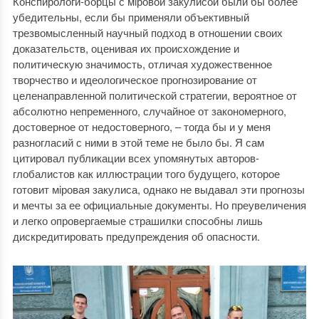
Конспирологи-борцы с мiровой закулисой были бы более
убедительны, если бы применяли объективный
трезвомысленный научный подход в отношении своих
доказательств, оценивая их происхождение и
политическую значимость, отличая художественное
творчество и идеологическое прогнозирование от
целенаправленной политической стратегии, вероятное от
абсолютно непременного, случайное от закономерного,
достоверное от недостоверного, ‒ тогда бы и у меня
разногласий с ними в этой теме не было бы. Я сам
цитировал публикации всех упомянутых авторов-
глобалистов как иллюстрации того будущего, которое
готовит мiровая закулиса, однако не выдавал эти прогнозы
и мечты за ее официальные документы. Но преувеличения
и легко опровергаемые страшилки способны лишь
дискредитировать предупреждения об опасности.