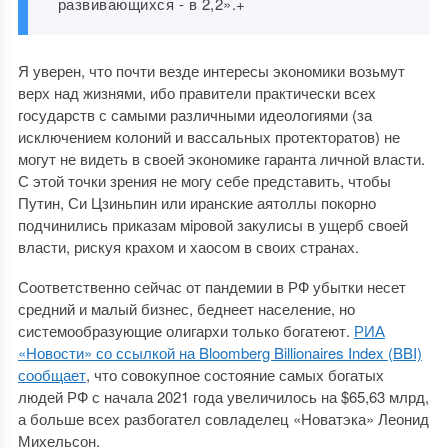
развивающихся - в 2,2».+
Я уверен, что почти везде интересы экономики возьмут
верх над жизнями, ибо правители практически всех
государств с самыми различными идеологиями (за
исключением колоний и вассальных протекторатов) не
могут не видеть в своей экономике гаранта личной власти.
С этой точки зрения не могу себе представить, чтобы
Путин, Си Цзиньпин или иранские аятоллы покорно
подчинились приказам мiровой закулисы в ущерб своей
власти, рискуя крахом и хаосом в своих странах.
Соответственно сейчас от пандемии в РФ убытки несет
средний и малый бизнес, беднеет население, но
системообразующие олигархи только богатеют.
РИА
«Новости» со ссылкой на Bloomberg Billionaires Index (BBI)
сообщает
, что совокупное состояние самых богатых
людей РФ с начала 2021 года увеличилось на $65,63 млрд,
а больше всех разбогател совладелец «Новатэка» Леонид
Михельсон.