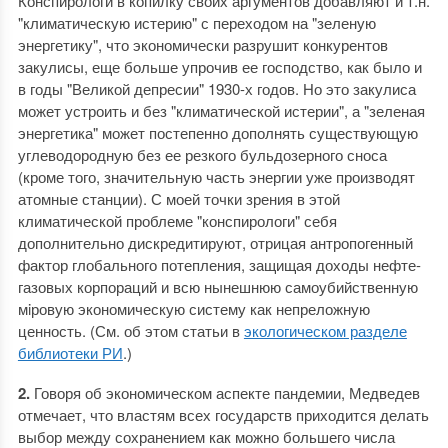
Конспирологи в копилку своих аргументов добавляют и т.н.
"климатическую истерию" с переходом на "зеленую
энергетику", что экономически разрушит конкурентов
закулисы, еще больше упрочив ее господство, как было и
в годы "Великой депресии" 1930-х годов. Но это закулиса
может устроить и без "климатической истерии", а "зеленая
энергетика" может постепенно дополнять существующую
углеводородную без ее резкого бульдозерного сноса
(кроме того, значительную часть энергии уже производят
атомные станции). С моей точки зрения в этой
климатической проблеме "конспирологи" себя
дополнительно дискредитируют, отрицая антропогенный
фактор глобального потепления, защищая доходы нефте-
газовых корпораций и всю нынешнюю самоубийственную
мiровую экономическую систему как непреложную
ценность. (См. об этом статьи в
экологическом разделе
библиотеки РИ
.)
2.
Говоря об экономическом аспекте пандемии, Медведев
отмечает, что властям всех государств приходится делать
выбор между сохранением как можно большего числа