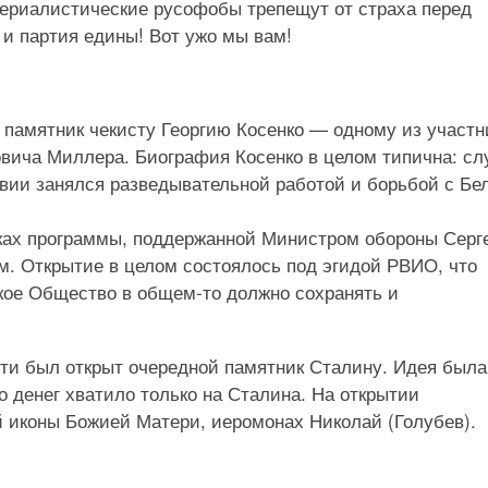
периалистические русофобы трепещут от страха перед
 и партия едины! Вот ужо мы вам!
т памятник чекисту Георгию Косенко — одному из участн
вича Миллера. Биография Косенко в целом типична: с
твии занялся разведывательной работой и борьбой с Бе
мках программы, поддержанной Министром обороны Серг
. Открытие в целом состоялось под эгидой РВИО, что
кое Общество в общем-то должно сохранять и
сти был открыт очередной памятник Сталину. Идея была
 денег хватило только на Сталина. На открытии
й иконы Божией Матери, иеромонах Николай (Голубев).