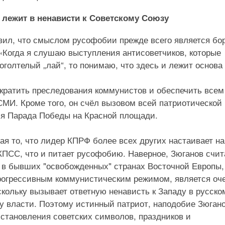
 лежит в ненависти к Советскому Союзу
вил, что смыслом русофобии прежде всего является бо
«Когда я слушаю выступления антисоветчиков, которые
оголтелый „лай“, то понимаю, что здесь и лежит основа
екратить преследования коммунистов и обеспечить всем
МИ. Кроме того, он счёл вызовом всей патриотической
мя Парада Победы на Красной площади.
я то, что лидер КПРФ более всех других настаивает на
ПСС, что и питает русофобию. Наверное, Зюганов счит
 в бывших "освобожденных" странах Восточной Европы,
прогрессивным коммунистическим режимом, является оч
скольку вызывает ответную ненависть к Западу в русско
у власти. Поэтому истинный патриот, наподобие Зюгано
тановления советских символов, праздников и