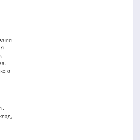
жении
ся
,
ва.
кого
ть
клад,