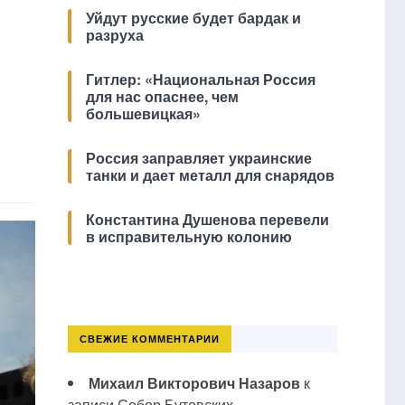
Уйдут русские будет бардак и
разруха
Гитлер: «Национальная Россия
для нас опаснее, чем
большевицкая»
Россия заправляет украинские
танки и дает металл для снарядов
Константина Душенова перевели
в исправительную колонию
СВЕЖИЕ КОММЕНТАРИИ
Михаил Викторович Назаров
к
записи
Собор Бутовских