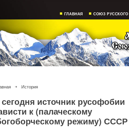
ГЛАВНАЯ
СОЮЗ РУССКОГО
авная
История
о сегодня источник русофобии
ависти к (палаческому
богоборческому режиму) СССР