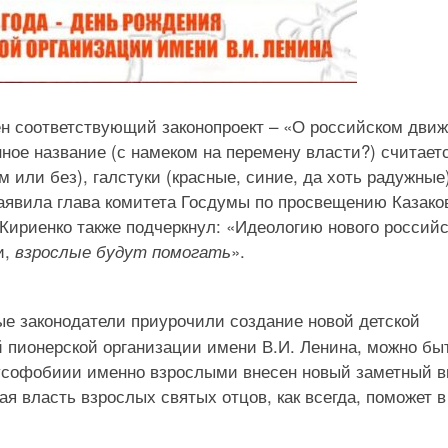
ен соответствующий законопроект – «О российском дви
ое название (с намеком на перемену власти?) считает
или без), галстуки (красные, синие, да хоть радужные)
заявила глава комитета Госдумы по просвещению Казако
ириенко также подчеркнул: «Идеологию нового российс
и,
».
взрослые будут помогать
е законодатели приурочили создание новой детской
й пионерской организации имени В.И. Ленина, можно бы
русофобиии именно взрослыми внесен новый заметный в
я власть взрослых святых отцов, как всегда, поможет в