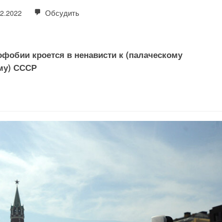
Обсудить
12.2022
офобии кроется в ненависти к (палаческому
му) СССР