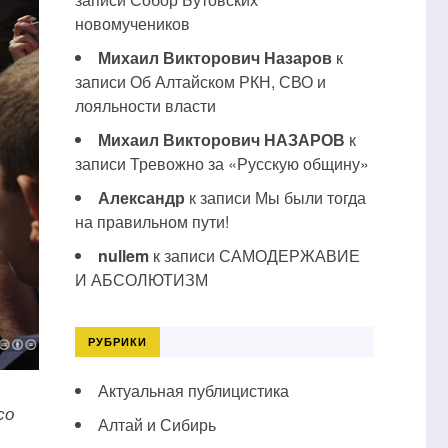
новомучеников
Михаил Викторович Назаров
к
записи
Об Алтайском РКН, СВО и
лояльности власти
Михаил Викторович НАЗАРОВ
к
записи
Тревожно за «Русскую общину»
Александр
к записи
Мы были тогда
на правильном пути!
nullem
к записи
САМОДЕРЖАВИЕ
И АБСОЛЮТИЗМ
РУБРИКИ
Актуальная публицистика
со
Алтай и Сибирь