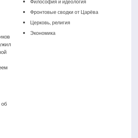
Философия и идеология
Фронтовые сводки от Царёва
Церковь, религия
Экономика
иков
лужил
лой
еем
 об