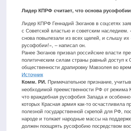
Лидер КПРФ считает, что основа русофобии
Лидер КПРФ Геннадий Зюганов в соцсетях зая
с Советской властью и советским наследием. 
снова повылезали из всех щелей, и слышу их 
русофобии!», – написал он.
Ранее Зюганов призвал российские власти пр
политическим силам страны равный доступ к С
общественности драпировку Мавзолея во вре
Источник
Примечательное признание, учитыва
Комм. РИ.
необходимой преемственности РФ от режима К
что враждебная русофобия Запада и особенно
которых Красная армия как-то осчастливила 
полезной государственной скрепой для РФ, по
народе и толкает народные массы на поддержк
должен поощрять русофобию посредством восс