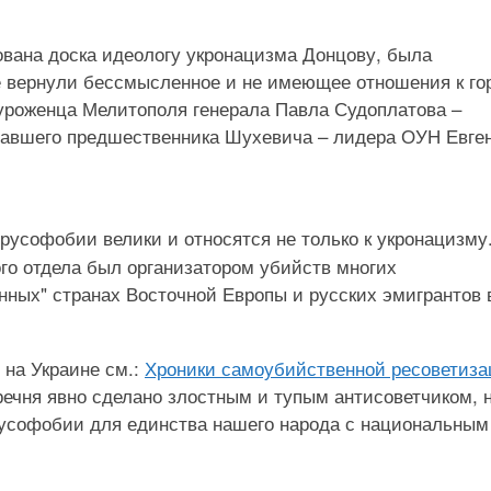
вана доска идеологу укронацизма Донцову, была
 вернули бессмысленное и не имеющее отношения к го
 уроженца Мелитополя генерала Павла Судоплатова –
ровавшего предшественника Шухевича – лидера ОУН Евге
русофобии велики и относятся не только к укронацизму
ого отдела был организатором убийств многих
нных" странах Восточной Европы и русских эмигрантов 
на Украине см.:
Хроники самоубийственной ресоветиза
речня явно сделано злостным и тупым антисоветчиком, 
софобии для единства нашего народа с национальным