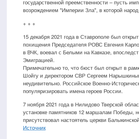
государственной преемственности – пусть им
возрождением "Империи Зла", в которой народ
+ + +
15 декабря 2021 года в Ставрополе был откры
похищения Председателя РОВС Евгения Карло
в ВЧК, воевал с Белыми на Кавказе, впоследс
Эмиграцией.
Примечательно то, что бюст был открыт в ра
Шойгу и директором СВР Сергеем Нарышкиным
неудивительно. Российское Военно-Историчес
популяризировать имена героев России.
7 ноября 2021 года в Нилидово Тверской обла
установке памятников 12 маршалам Победы, но
присутствовал настоятель церкви Балыкинско
Источник