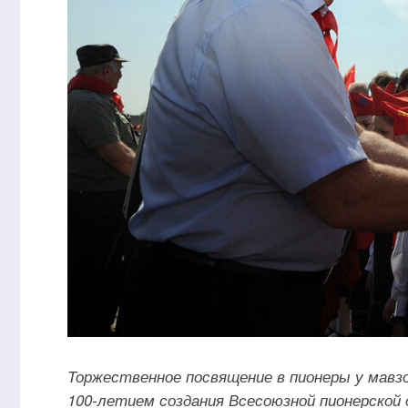
Торжественное посвящение в пионеры у мавзол
100-летием создания Всесоюзной пионерской 