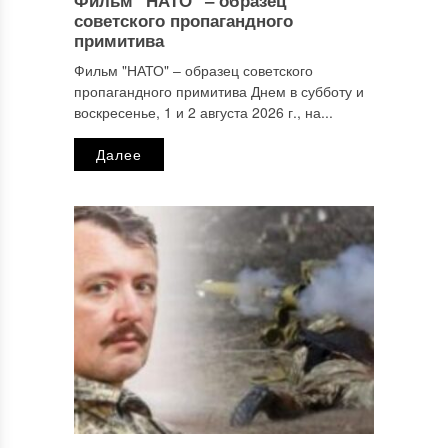
Фильм "НАТО" ‒ образец
Имя
*
советского пропагандного
примитива
Фильм "НАТО" ‒ образец советского
пропагандного примитива Днем в субботу и
Email
*
воскресенье, 1 и 2 августа 2026 г., на...
Далее
Сайт
Этот сайт использует Akismet для борьбы со спамом.
Узнайте, как обрабатываются ваши данные комментариев
.
Отправляя сообщение, Вы разрешаете сбор и обработку