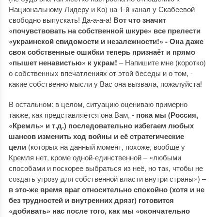
Национальному Лидеру и Ко) на 1-й канал у Скабеевой
свободно выпускать! Да-а-а-а!
Вот что значит
«почувствовать на собственной шкуре» все прелести
«украинской свидомости и незалежности!» - Она даже
свои собственные ошибки теперь признаёт и прямо
«пышет ненавистью» к украм!
– Напишите мне (коротко)
о собственных впечатлениях от этой беседы и о том, -
какие собственно мысли у Вас она вызвала, пожалуйста!
В остальном: в целом, ситуацию оцениваю примерно
также, как представляется она Вам, -
пока мы (Россия,
«Кремль» и т.д.) последовательно избегаем любых
шансов изменить ход войны и её стратегические
цели
(которых на данный момент, похоже, вообще у
Кремля нет, кроме одной-единственной – «любыми
способами и поскорее выбраться из неё, но так, чтобы не
создать угрозу для собственной власти внутри страны») –
в это-же время враг относительно спокойно (хотя и не
без трудностей и внутренних дрязг) готовится
«добивать» нас после того, как мы «окончательно