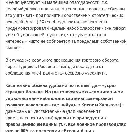
и не почувствует ни малейшей благодарности, т.к.
«слабый должен платить», а «сильные» вовсе не обязаны
это учитывать при принятии собственных стратегических
решений. А мы (РФ) за 4 года настолько наглядно
продемонстрировали «целый набор слабостей» (не говоря
уже об ужасающей глупости), что «уважать наши
интересы» никто не собирается за пределами собственной
выгоды.
В случае-же реального прекращения торгового оборота
через Турцию с Россией – выгоды последней от
соблюдения «нейтралитета» серьёзно «усохнут».
Касательно обмена ударами по тылам: да – «укра»
страдает больше. Но (не говоря уже о «сомнительном
удовольствии» наблюдать картины «замерзания
русского населения» где-нибудь в Киеве и Харькове)
–
даже самые чувствительные (для населения и
промышленности укры)
удары не приведут ни к
прекращению ей войны (т.к. всё военное производство
уже на 90% за пределами её границ), ни к