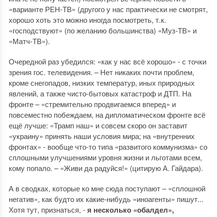
«варианте РЕН-ТВ» (другого у нас практически не смотрят,
хорошо хоть это можно иногда посмотреть, т.к.
«господствуют» (по желанию большинства) «Муз-ТВ» и
«Матч-ТВ»).
Очередной раз убедился: «как у нас всё хорошо» - с точки
зрения гос. телевидения. – Нет никаких почти проблем,
кроме снегопадов, низких температур, иных природных
явлений, а также чисто-бытовых катастроф и ДТП. На
фронте – «стремительно продвигаемся вперед» и
повсеместно побеждаем, на дипломатическом фронте всё
ещё лучше: «Трамп наш» и совсем скоро он заставит
«украину» принять наши условия мира; на «внутренних
фронтах» - вообще что-то типа «развитого коммунизма» со
сплошными улучшениями уровня жизни и льготами всем,
кому попало. – «Живи да радуйся!» (цитирую А. Гайдара).
А в сводках, которые ко мне сюда поступают – «сплошной
негатив», как будто их какие-нибудь «иноагенты» пишут...
Хотя тут, признаться, -
я несколько «обалдел»,