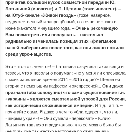
прочитав большой кусок совместной передачи Ю.
Латыниной (иноагент) и П. Щелина (тоже иноагент). –
на Ютуб-канале «Живой гвоздь»
(тоже, наверное,
недружественный и запрещённый, но точно не знаю) в
июне (кажется) минувшего года. –
Очень рекомендую
Вам посмотреть или послушать, - насколько
радикально изменилась позиция этих «флагманов
нашей либерастии» после того, как они лично пожили
среди укро-нацистов.
Это «что-то с чем-то»! – Латынина озвучила такие вещи и
тезисы, что я невольно подумал: «не у меня ли списывала
с моих заявлений времён 2014 – 2015 годов?» Щелин ей
вторил с неменьшим пафосом и экспрессией...
Они даже
признали (оба совокупно) что само существование т.н.
«украины» является смертельной угрозой для России,
как исторически сложившейся империи.
И т.д., и т.п. –
почитайте сами. Я даже в чём-то «благодарен», что ли,
«щирым украм»! – Они сумели «перековать» Юлию
Латынину так лихо и радикально, что её можно было бы
(не будь она так жёстко настроена по отношению к