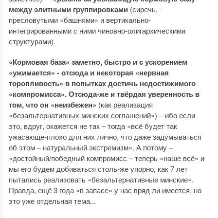
между элитными группировками
(сиречь, -
пресловутыми «башнями» и вертикально-
интегрированными с ними чиновно-олигархическими
структурами).
«Кормовая база» заметно, быстро и с ускорением
«ужимается» - отсюда и некоторая «нервная
торопливость» в попытках достичь недостижимого
«компромисса». Отсюда-же и твёрдая уверенность в
том, что он «неизбежен»
(как реализация
«безальтернативных минских соглашений») – ибо если
это, вдруг, окажется не так – тогда «всё будет так
ужасающе-плохо для них лично, что даже задумываться
об этом – натуральный экстремизм». А потому –
«достойный/победный компромисс – теперь «наше всё» и
мы его будем добиваться столь-же упорно, как 7 лет
пытались реализовать «безальтернативные минские».
Правда, ещё 3 года «в запасе» у нас вряд ли имеется, но
это уже отдельная тема...