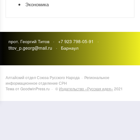
Экономика
прот. Георгий Титов · +7 923 798-05-91 ·
titov_p.georg@mail.ru · Барнаул
Алтайский отдел Союза Русского Народа
·
Региональное
информационное отделение СРН
Тема от GoodwinPress.ru
· ©
Издательство «Русская идея»
2021