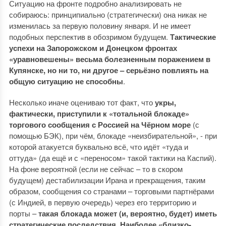
Ситуацию на фронте подробно анализировать не
собираюсь: принципиально (стратегически) она никак не
изменилась за первую половину января. И не имеет
подобных перспектив в обозримом будущем.
Тактические
успехи на Запорожском и Донецком фронтах
«уравновешены» весьма болезненным поражением в
Купянске, но ни то, ни другое – серьёзно повлиять на
общую ситуацию не способны
.
Несколько иначе оцениваю тот факт, что
укры,
фактически, приступили к «тотальной блокаде»
торгового сообщения с Россией на Чёрном море
(с
помощью БЭК), при чём, блокаде «неизбирательной», - при
которой атакуется буквально всё, что идёт «туда и
оттуда» (да ещё и с «переносом» такой тактики на Каспий).
На фоне вероятной (если не сейчас – то в скором
будущем) дестабилизации Ирана и прекращения, таким
образом, сообщения со странами – торговыми партнёрами
(с Индией, в первую очередь) через его территорию и
порты –
такая блокада может (и, вероятно, будет) иметь
стратегические последствия
.
Наиболее «близко-