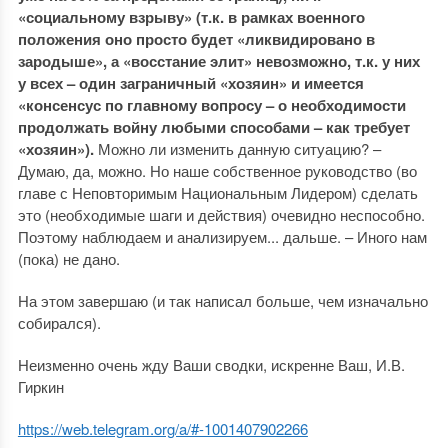
«социальному взрыву» (т.к. в рамках военного
положения оно просто будет «ликвидировано в
зародыше», а «восстание элит» невозможно, т.к. у них
у всех – один заграничный «хозяин» и имеется
«консенсус по главному вопросу – о необходимости
продолжать войну любыми способами – как требует
«хозяин»).
Можно ли изменить данную ситуацию? –
Думаю, да, можно. Но наше собственное руководство (во
главе с Неповторимым Национальным Лидером) сделать
это (необходимые шаги и действия) очевидно неспособно.
Поэтому наблюдаем и анализируем... дальше. – Иного нам
(пока) не дано.
На этом завершаю (и так написал больше, чем изначально
собирался).
Неизменно очень жду Ваши сводки, искренне Ваш, И.В.
Гиркин
https://web.telegram.org/a/#-1001407902266