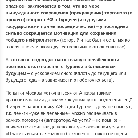
опасное» заключается в том, что по мере
вынужденного сокращения (прекращения) торгового (и
прочего) оборота РФ с Турцией (и с другими
государствами при её посредничестве) – у последней
сильно сокращается мотивация для сохранения
«общего нейтралитета»
(который и так был и есть, мягко
говоря, «не слишком дружественным» в отношении нас).
А это вновь
подводит нас к тезису о неизбежности
военного столкновения с Турцией в ближайшем
будущем
– с ускорением оного (вплоть до текущего или
будущего года – в зависимости от обстоятельств).
Попытки Москвы «откупиться» от Анкары такими
«разорительными данями» как упомянутое выделение ещё
9 млрд. $ на достройку АЭС для Турции – делу не помогут,
т.к. деньги «уже выделенные» можно расценивать в
рамках поговорки (императора Августа? – не помню) –
«ничего не стоит так дёшево, как уже оказанная услуга».
«Платить и каяться» можно безконечно – никто не оценит