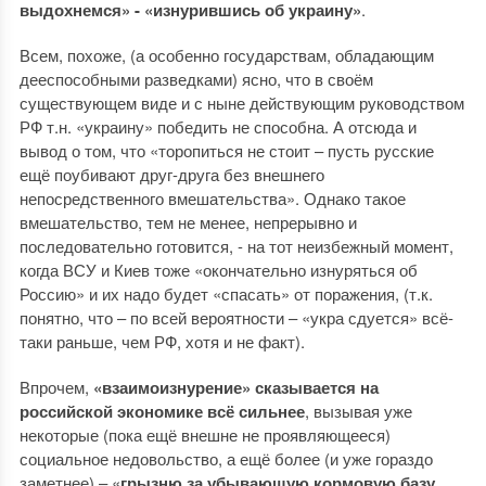
выдохнемся» - «изнурившись об украину»
.
Всем, похоже, (а особенно государствам, обладающим
дееспособными разведками) ясно, что в своём
существующем виде и с ныне действующим руководством
РФ т.н. «украину» победить не способна. А отсюда и
вывод о том, что «торопиться не стоит – пусть русские
ещё поубивают друг-друга без внешнего
непосредственного вмешательства». Однако такое
вмешательство, тем не менее, непрерывно и
последовательно готовится, - на тот неизбежный момент,
когда ВСУ и Киев тоже «окончательно изнуряться об
Россию» и их надо будет «спасать» от поражения, (т.к.
понятно, что – по всей вероятности – «укра сдуется» всё-
таки раньше, чем РФ, хотя и не факт).
Впрочем,
«взаимоизнурение» сказывается на
российской экономике всё сильнее
, вызывая уже
некоторые (пока ещё внешне не проявляющееся)
социальное недовольство, а ещё более (и уже гораздо
заметнее) – «
грызню за убывающую кормовую базу