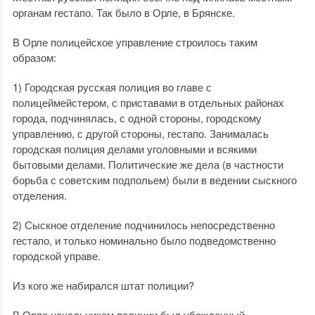
органам гестапо. Так было в Орле, в Брянске.
В Орле полицейское управление строилось таким
образом:
1) Городская русская полиция во главе с
полицеймейстером, с приставами в отдельных районах
города, подчинялась, с одной стороны, городскому
управлению, с другой стороны, гестапо. Занималась
городская полиция делами уголовными и всякими
бытовыми делами. Политические же дела (в частности
борьба с советским подпольем) были в ведении сыскного
отделения.
2) Сыскное отделение подчинилось непосредственно
гестапо, и только номинально было подведомственно
городской управе.
Из кого же набирался штат полиции?
В Орле начальником полиции был убежденный