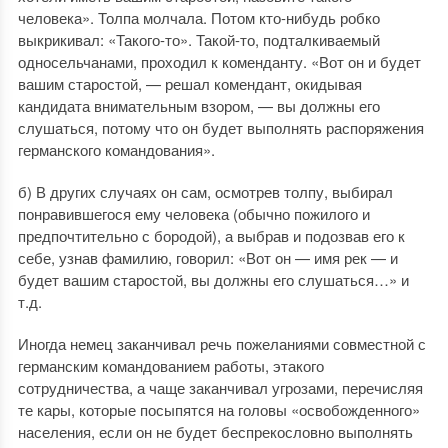
человека». Толпа молчала. Потом кто-нибудь робко
выкрикивал: «Такого-то». Такой-то, подталкиваемый
односельчанами, проходил к коменданту. «Вот он и будет
вашим старостой, — решал комендант, окидывая
кандидата внимательным взором, — вы должны его
слушаться, потому что он будет выполнять распоряжения
германского командования».
б) В других случаях он сам, осмотрев толпу, выбирал
понравившегося ему человека (обычно пожилого и
предпочтительно с бородой), а выбрав и подозвав его к
себе, узнав фамилию, говорил: «Вот он — имя рек — и
будет вашим старостой, вы должны его слушаться…» и
т.д.
Иногда немец заканчивал речь пожеланиями совместной с
германским командованием работы, этакого
сотрудничества, а чаще заканчивал угрозами, перечисляя
те кары, которые посыпятся на головы «освобожденного»
населения, если он не будет беспрекословно выполнять