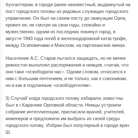
бухгалтером, в городе ранее неизвестный, выдвинутый на
пост городского головы из рядовых служащих городского
управления. Он был на своем посту до эвакуации Орла,
провел ее, не смотря на свои годы, спокойно и
мужественно, одним из последних покинул город, в
августе 1943 года погиб в железнодорожной катастрофе,
между Осиповичами и Минском, на партизанских минах.
Население А.С. Старов пытался защищать, но не менее
ревностно выполнял распоряжения и немцев, считая, что
они-таки «освободили нас». Одним словом, относился к
ним с большим почтением, и не только, как к союзникам,
но и как в подлинным «освободителям».
3) Случай' когда городского голову избирали, известны
был в г.Карачеве Орловкой области. Немцы устроили
собрание интеллигенции, пригласили врачей, учителей,
инженеров и предложили им выбрать из своей среды
городского голову. Избран был популярный в городе врач
Ш.