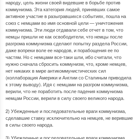
народу, цель жизни своей видевшие в борьбе против
коммунизма. Эта категория людей, принявших самое
активное участие в разыгравшихся событиях, пошла на
союз с немцами во имя основной цели — уничтожения
коммунизма. Эти люди отдавали себе отчет в том, что
немцы пришли не как освободители, что немцы после
разгрома коммунизма сделают попытку раздела России,
даже вопреки воле ее народов, и порабощения ее по
частям. Но с немцами все-таки шли, ибо считали, что
нужно сначала сбросить коммунизм, что, кроме немцев,
нет никаких в мире антикоммунистических сил
(коллаборация Америки и Англии со Сталиным приводила
к этому выводу). Идя с немцами на разгром коммунизма,
верили, что не поработить после падения коммунизма
немцам России, верили в силу своего великого народа.
2) Убежденные и последовательные враги коммунизма,
сделавшие ставку исключительно на немцев, не верившие
в силы своего народа.
3) Убежденные и последовательные враги коммунизма,