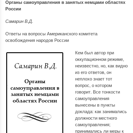
Органы самоуправления в занятых немцами областях
России
Самарин В.Д.
Ответы на вопросы Американского комитета
освобождения народов России
Кем был автор при
оккупационном режиме,
неизвестно, но, как видно
из его ответов, он
неплохо знает тот
вопрос, о котором
говорит. Все тонкости
самоуправления
вынесены в пункты
доклада: как занимались
должности местного
самоуправления;
принимались ли меры к