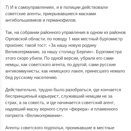
7) И в самоуправлениях, и в полиции действовали
советские агенты, прикрывавшиеся масками
антибольшевиков и германофилов.
Так, на собрании районного управления в одном из районов
Орловской области, по поводу 1 мая местный бургомистр
произнес такой тост: «За нашу новую родину
Великогерманию, за нашу столицу Берлин». Бургомистра
этого скоро убили. По одной версии, убрали его сами
немцы, как советского агента, по другой, сами русские
антикоммунисты, как немецкого лакея, принесшего немало
бед русскому населению.
Действительно, трудно было разобраться, где кончается
беспринципный карьерист, служивший немцам не за
страх, а за совесть, и где начинается советский агент,
надевший маску верного слуги «фюрера» и пламенного
патриота «Великогермании».
Агенты советского подполья, проникавшие в местные