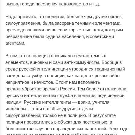
вызвал среди населения недовольство и т.д.
Надо признать, что полиция, больше чем другие органы
самоуправления, была засорена темными элементами,
преследовавшими лишь свои корыстные цели, которым
безразлична была судьба населения, и советскими
агентами.
В том, что в полицию проникало немало темных
элементов, виновны и сами антикоммунисты. Вообще в
среде русской интеллигенции утвердился традиционный
взгляд на службу в полиции, как на дело чрезвычайно
неприятное и нечистое. Стоит нам вспомнить
предоктябрьское время в России. Тем более отталкивала
русскую интеллигенцию служба в полиции, подчиненной
немцам. Русские интеллигенты — врачи, учителя,
инженеры — шли в любые другие отделы
самоуправлений, только не в полицию. В результате
полиция превратилась в объект для постоянных, в
большинстве случаев справедливых нареканий. Редко где
население не смотрело на полицейских, как на своих