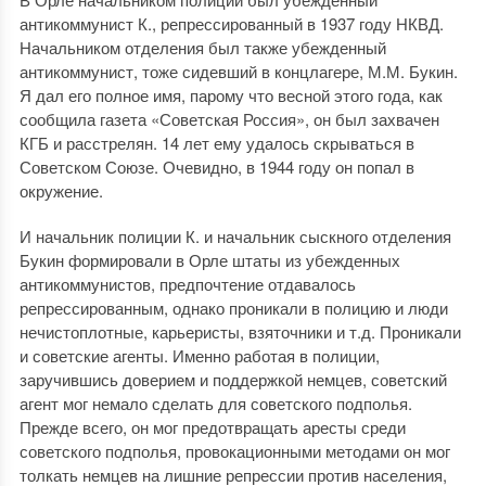
антикоммунист К., репрессированный в 1937 году НКВД.
Начальником отделения был также убежденный
антикоммунист, тоже сидевший в концлагере, М.М. Букин.
Я дал его полное имя, парому что весной этого года, как
сообщила газета «Советская Россия», он был захвачен
КГБ и расстрелян. 14 лет ему удалось скрываться в
Советском Союзе. Очевидно, в 1944 году он попал в
окружение.
И начальник полиции К. и начальник сыскного отделения
Букин формировали в Орле штаты из убежденных
антикоммунистов, предпочтение отдавалось
репрессированным, однако проникали в полицию и люди
нечистоплотные, карьеристы, взяточники и т.д. Проникали
и советские агенты. Именно работая в полиции,
заручившись доверием и поддержкой немцев, советский
агент мог немало сделать для советского подполья.
Прежде всего, он мог предотвращать аресты среди
советского подполья, провокационными методами он мог
толкать немцев на лишние репрессии против населения,