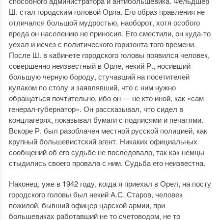
способного администратора и антибольшевика. Фельдшер
Ш. стал городским головой Орла. Его образ правления не
отличался большой мудростью, наоборот, хотя особого
вреда он населению не приносил. Его сместили, он куда-то
уехал и исчез с политического горизонта того времени.
После Ш. в кабинете городского головы появился человек,
совершенно неизвестный в Орле, некий Р., носивший
большую черную бороду, стучавший на посетителей
кулаком по столу и заявлявший, что с ним нужно
обращаться почтительно, ибо он — не кто иной, как «сам
генерал-губернатор». Он рассказывал, что сидел в
концлагерях, показывал бумаги с подписями и печатями.
Вскоре Р. был разоблачен местной русской полицией, как
крупный большевистский агент. Никаких официальных
сообщений об его судьбе не последовало, так как немцы
стыдились своего провала с ним. Судьба его неизвестна.
Наконец, уже в 1942 году, когда я приехал в Орел, на посту
городского головы был некий А.С. Старов, человек
пожилой, бывший офицер царской армии, при
большевиках работавший не то счетоводом, не то