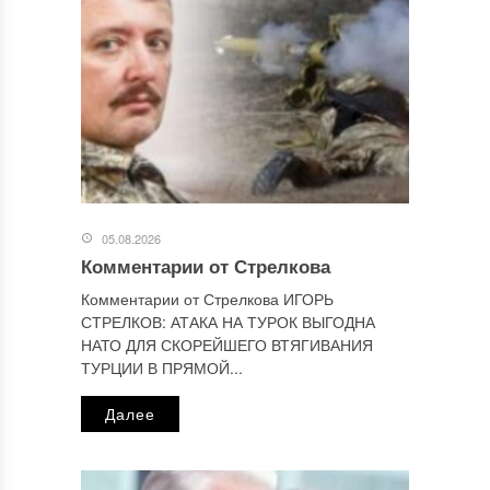
Этот сайт использует Akismet для борьбы со спамом.
Узнайте, как обрабатываются ваши данные комментариев
.
Отправляя сообщение, Вы разрешаете сбор и обработку
персональных данных.
Политика конфиденциальности
.
05.08.2026
Комментарии от Стрелкова
Комментарии от Стрелкова ИГОРЬ
СТРЕЛКОВ: АТАКА НА ТУРОК ВЫГОДНА
НАТО ДЛЯ СКОРЕЙШЕГО ВТЯГИВАНИЯ
ТУРЦИИ В ПРЯМОЙ...
Далее