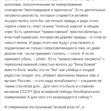
куполами, позолоченными на пожертвования
олигархов‒"миллиардеров в одночасье". Есть деятельные
патриоты-реалисты, которые стараются активно
осуществлять хотя бы частичную правду и ради этого,
скрепя совесть, поют осанну "платью короля" в общем
хоре. Есть циничные "православные" приспособленцы к
властной кормушке, которая им дороже правды ‒ в этом их
смысл жизни. И ради этого они будут участвовать в
подавлении не только сопротивляющихся лжи, но даже
реалистов: «если прикажет солгать, – солги. И если
прикажет убить, – убей». Есть "православные патриоты" с
переполюсованной совестью вплоть до "Бича Божия"
вместо Бога: якобы это их "бог" как убийца и злодей
радостно плодит зло, убивает миллионы верных ему и
мучает Россию, ‒ и это надо возобновить! ‒ сохраняя её
таким способом для... Для чего это было в славном
великом СССР? Для всемiрной победы богоборческого
коммунизма! А для чего это возрождается сейчас?..
И смиренным послушникам "всякой власти", и