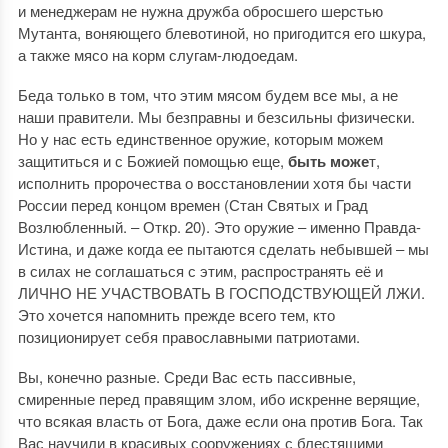
и менеджерам не нужна дружба обросшего шерстью
Мутанта, воняющего блевотиной, но пригодится его шкура,
а также мясо на корм слугам-людоедам.
Беда только в том, что этим мясом будем все мы, а не
наши правители. Мы безправны и безсильны физически.
Но у нас есть единственное оружие, которым можем
защититься и с Божией помощью еще,
быть може
т,
исполнить пророчества о восстановлении хотя бы части
России перед концом времен (Стан Святых и Град
Возлюбленный. ‒ Откр. 20). Это оружие ‒ именно Правда-
Истина, и даже когда ее пытаются сделать небывшей ‒ мы
в силах не соглашаться с этим, распространять её и
ЛИЧНО НЕ УЧАСТВОВАТЬ В ГОСПОДСТВУЮЩЕЙ ЛЖИ.
Это хочется напомнить прежде всего тем, кто
позиционирует себя православными патриотами.
Вы, конечно разные. Среди Вас есть пассивные,
смиренные перед правящим злом, ибо искренне верящие,
что всякая власть от Бога, даже если она против Бога. Так
Вас научили в красивых сооружениях с блестящими