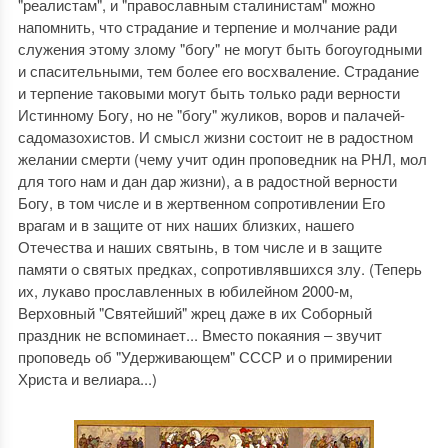
"реалистам", и "православным сталинистам" можно
напомнить, что страдание и терпение и молчание ради
служения этому злому "богу" не могут быть богоугодными
и спасительными, тем более его восхваление. Страдание
и терпение таковыми могут быть только ради верности
Истинному Богу, но не "богу" жуликов, воров и палачей-
садомазохистов. И смысл жизни состоит не в радостном
желании смерти (чему учит один проповедник на РНЛ, мол
для того нам и дан дар жизни), а в радостной верности
Богу, в том числе и в жертвенном сопротивлении Его
врагам и в защите от них наших близких, нашего
Отечества и наших святынь, в том числе и в защите
памяти о святых предках, сопротивлявшихся злу. (Теперь
их, лукаво прославленных в юбилейном 2000-м,
Верховный "Святейший" жрец даже в их Соборный
праздник не вспоминает... Вместо покаяния ‒ звучит
проповедь об "Удерживающем" СССР и о примирении
Христа и велиара...)