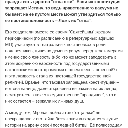
правды есть царство "отца лжи"
.
Если их конституция
запрещает Истину, то ведь нравственного вакуума не
бывает: на ее пустом месте может утвердиться только
ее противоположность ‒ Ложь их "отца"
.
Его создатели вместе со своим "Святейшим" жрецом
периодически (по расписанию в репертуарных афишах
МП) участвуют в театральных постановках в роли
подсвечников, цинично демонстрируя перед телекамерами
именно свою лживость (ибо кто же может заподозрить в
этом искреннюю набожность под государственными
сатанинскими пентаграммами с огнем геенны огненной?) ‒
и эта лживость стала их настоящей государственной
религией. Враньё, что таковая запрещена конституцией ‒
вот она налицо, даже откровенно выражена на их лицах,
всмотритесь в них: это единственное "правдивое", что в
них остается ‒ зеркала их лживых душ.
А между тем, Мiровая война этого "отца лжи" не
прекращалась: его тайна беззакония выходит из закулис
истории на арену своей последней битвы. Её полководцам