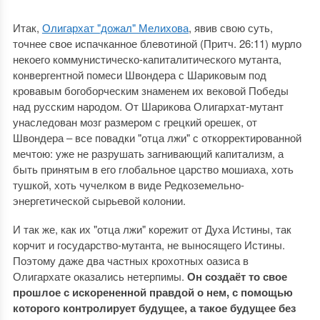
Итак,
Олигархат "дожал" Мелихова
, явив свою суть,
точнее свое испачканное блевотиной (Притч. 26:11) мурло
некоего коммунистическо-капиталитического мутанта,
конвергентной помеси Швондера с Шариковым под
кровавым богоборческим знаменем их вековой Победы
над русским народом. От Шарикова Олигархат-мутант
унаследован мозг размером с грецкий орешек, от
Швондера ‒ все повадки "отца лжи" с откорректированной
мечтою: уже не разрушать загнивающий капитализм, а
быть принятым в его глобальное царство мошиаха, хоть
тушкой, хоть чучелком в виде Редкоземельно-
энергетической сырьевой колонии.
И так же, как их "отца лжи" корежит от Духа Истины, так
корчит и государство-мутанта, не выносящего Истины.
Поэтому даже два частных крохотных оазиса в
Олигархате оказались нетерпимы.
Он создаёт то свое
прошлое с искорененной правдой о нем, с помощью
которого контролирует будущее, а такое будущее без