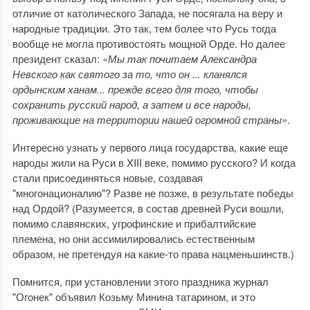
отличие от католического Запада, не посягала на веру и
народные традиции. Это так, тем более что Русь тогда
вообще не могла противостоять мощной Орде. Но далее
президент сказал:
«Мы так почитаем Александра
Невского как святого за то, что он ... кланялся
ордынским ханам... прежде всего для того, чтобы
сохранить русский народ, а затем и все народы,
проживающие на территории нашей огромной страны»
.
Интересно узнать у первого лица государства, какие еще
народы жили на Руси в XIII веке, помимо русского? И когда
стали присоединяться новые, создавая
"многонационалию"? Разве не позже, в результате победы
над Ордой? (Разумеется, в состав древней Руси вошли,
помимо славянских, угрофинские и прибалтийские
племена, но они ассимилировались естественным
образом, не претендуя на какие-то права нацменьшинств.)
Помнится, при установлении этого праздника журнал
"Огонек" объявил Козьму Минина татарином, и это