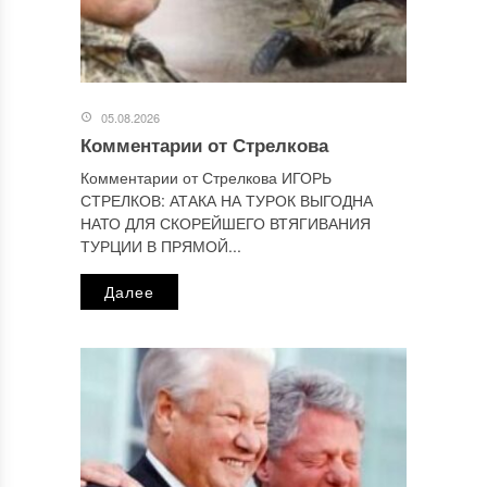
Этот сайт использует Akismet для борьбы со спамом.
Узнайте, как обрабатываются ваши данные комментариев
.
Отправляя сообщение, Вы разрешаете сбор и обработку
персональных данных.
Политика конфиденциальности
.
05.08.2026
Комментарии от Стрелкова
Комментарии от Стрелкова ИГОРЬ
СТРЕЛКОВ: АТАКА НА ТУРОК ВЫГОДНА
НАТО ДЛЯ СКОРЕЙШЕГО ВТЯГИВАНИЯ
ТУРЦИИ В ПРЯМОЙ...
Далее