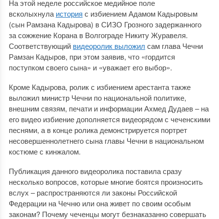
На этой неделе российское медийное поле
всколыхнула
история
с избиением Адамом Кадыровым
(сын Рамзана Кадырова) в СИЗО Грозного задержанного
за сожжение Корана в Волгограде Никиту Журавеля.
Соответствующий
видеоролик выложил
сам глава Чечни
Рамзан Кадыров, при этом заявив, что «гордится
поступком своего сына» и «уважает его выбор».
Кроме Кадырова, ролик с избиением арестанта также
выложил министр Чечни по национальной политике,
внешним связям, печати и информации Ахмед Дудаев – на
его видео избиение дополняется видеорядом с чеченскими
песнями, а в конце ролика демонстрируется портрет
несовершеннолетнего сына главы Чечни в национальном
костюме с кинжалом.
Публикация данного видеоролика поставила сразу
несколько вопросов, которые многие боятся произносить
вслух – распространяются ли законы Российской
Федерации на Чечню или она живет по своим особым
законам? Почему чеченцы могут безнаказанно совершать