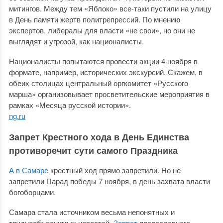
митингов. Между тем «Яблоко» все-таки пустили на улицу
в День памяти жертв политрепрессий. По мнению
экспертов, либералы для власти «не свои», но они не
выглядят и угрозой, как националисты.
Националисты попытаются провести акции 4 ноября в
формате, например, исторических экскурсий. Скажем, в
обеих столицах центральный оргкомитет «Русского
марша» организовывает просветительские мероприятия в
рамках «Месяца русской истории».
ng.ru
Запрет Крестного хода в День Единства
противоречит сути самого Праздника
А в Самаре
крестный ход прямо запретили. Но не
запретили Парад победы 7 ноября, в день захвата власти
богоборцами.
Самара стала источником весьма непонятных и
труднообъяснимых новостей.
Запрет
православного