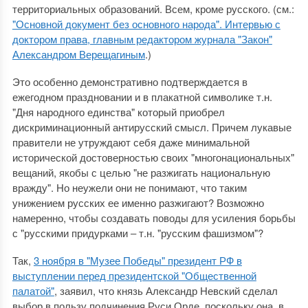
территориальных образований. Всем, кроме русского. (см.:
"Основной документ без основного народа". Интервью с
доктором права, главным редактором журнала "Закон"
Александром Верещагиным
.)
Это особенно демонстративно подтверждается в
ежегодном праздновании и в плакатной символике т.н.
"Дня народного единства" который приобрел
дискриминационный антирусский смысл. Причем лукавые
правители не утруждают себя даже минимальной
исторической достоверностью своих "многонациональных"
вещаний, якобы с целью "не разжигать национальную
вражду". Но неужели они не понимают, что таким
унижением русских ее именно разжигают? Возможно
намеренно, чтобы создавать поводы для усиления борьбы
с "русскими придурками ‒ т.н. "русским фашизмом"?
Так,
3 ноября в "Музее Победы" президент РФ в
выступлении перед президентской "Общественной
палатой"
, заявил, что князь Александр Невский сделал
выбор в пользу подчинения Руси Орде, поскольку она, в