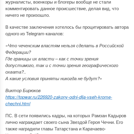
журналисты, военкоры и блогеры вообще не стали
комментировать данное происшествие, делая вид, что
ничего не произошло.
В качестве заключения хотелось бы процитировать автора
одного из Telegram-каналов:
«Что чеченским властям нельзя сделать в Российской
Федерации?
Где границы их власти – как с точки зрения
допустимого, так и с точки зрения географического
охвата?..
А какие условия приняты никогда не будут?»
Виктор Бирюков
https://topwar.ru/226920-zakony-odni-dlja-vseh-krome-
chechni.html
ПС. В сети появились кадры, на которых Рамзан Кадыров
лично награждает своего сына Звездой Героя Чечни. Его
также наградили главы Татарстана и Карачаево-