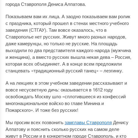
города Ставрополя Дениса Алпатова.
Показываем вам их лица. А заодно показываем вам ролик
с праздника, который прошел в стенах местного учебного
заведения (СТГАУ). Там вовсе оказалось, что в
Ставрополье нет русских. Живут много разных народов,
даже камерунцы, но только не русские. На площадь
выходили по два представителя каждого народа (мужчина
и женщина), а вместо русских вышла некая дева – Россия,
которая всех объединяет. А в конце всем предложили
станцевать «традиционный русский танец» – лезгинку.
А на лекциях в этом учебном заведении рассказывают и
вовсе несусветную дичь: оказывается в 1612 году
освобождать Москву шло «сплотившееся из конфессий
многонациональное войско во главе Минина и
Пожарского». И тоже без русских!
Мы просим всех позвонить
замглавы Ставрополя
Денису
Алпатову и пояснить сколько русских на самом деле
живут в России и в конкретном городе Ставрополь, и кто