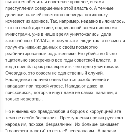
пытаются обелить и советское прошлое, и сами
преступления совершённые этой властью. А тёмные
делишки палачей советского периода потихоньку
исчезают из архивов. Так, например, недавно выяснилось,
что по некой директиве, подписанной всеми силовыми
министрами, уже в наше время уничтожались дела
заключённых ГУЛАГа, в результате люди так и не смогли
получить никаких данных о своём посмертно
реабилитированном родственнике. Его убийство было
тщательно засекречено все годы советской власти, а
когда пришёл срок рассекретить - его дело уничтожили.
Очевидно, это совсем не единственный случай.
Наследники палачей очень боятся разоблачений и
нападают при первой угрозе. Нападают даже на
поисковиков, которые ищут даже не самих палачей, а
только их жертвы.
Но и нынешних правдолюбов и борцов с коррупцией эта
тема не особо беспокоит. Преступления против русского
народа им, похоже, безразличны. Их больше занимает
"трансферт власти" то есть её передача им. А палачи