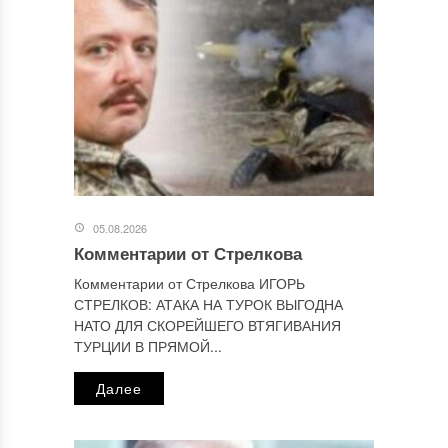
Этот сайт использует Akismet для борьбы со спамом.
Узнайте, как обрабатываются ваши данные комментариев
.
Отправляя сообщение, Вы разрешаете сбор и обработку
персональных данных.
Политика конфиденциальности
.
05.08.2026
Комментарии от Стрелкова
Комментарии от Стрелкова ИГОРЬ
СТРЕЛКОВ: АТАКА НА ТУРОК ВЫГОДНА
НАТО ДЛЯ СКОРЕЙШЕГО ВТЯГИВАНИЯ
ТУРЦИИ В ПРЯМОЙ...
Далее