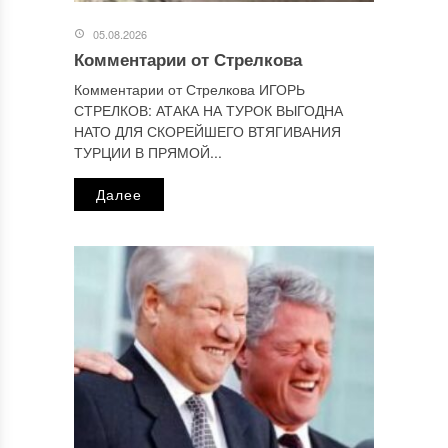
Отправляя сообщение, Вы разрешаете сбор и обработку
персональных данных.
Политика конфиденциальности
.
05.08.2026
Комментарии от Стрелкова
Комментарии от Стрелкова ИГОРЬ
СТРЕЛКОВ: АТАКА НА ТУРОК ВЫГОДНА
НАТО ДЛЯ СКОРЕЙШЕГО ВТЯГИВАНИЯ
ТУРЦИИ В ПРЯМОЙ...
Далее