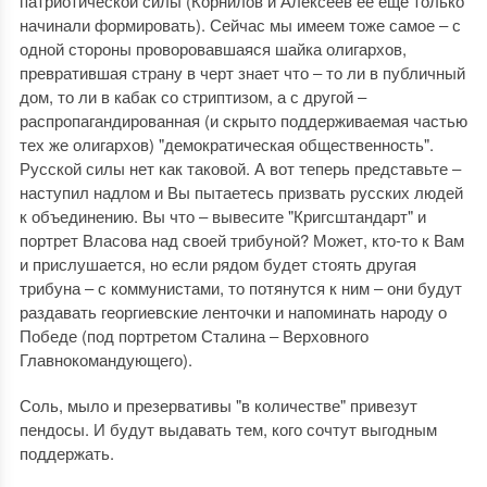
патриотической силы (Корнилов и Алексеев ее еще только
начинали формировать). Сейчас мы имеем тоже самое ‒ с
одной стороны проворовавшаяся шайка олигархов,
превратившая страну в черт знает что ‒ то ли в публичный
дом, то ли в кабак со стриптизом, а с другой ‒
распропагандированная (и скрыто поддерживаемая частью
тех же олигархов) "демократическая общественность".
Русской силы нет как таковой. А вот теперь представьте ‒
наступил надлом и Вы пытаетесь призвать русских людей
к объединению. Вы что ‒ вывесите "Кригсштандарт" и
портрет Власова над своей трибуной? Может, кто-то к Вам
и прислушается, но если рядом будет стоять другая
трибуна ‒ с коммунистами, то потянутся к ним ‒ они будут
раздавать георгиевские ленточки и напоминать народу о
Победе (под портретом Сталина ‒ Верховного
Главнокомандующего).
Соль, мыло и презервативы "в количестве" привезут
пендосы. И будут выдавать тем, кого сочтут выгодным
поддержать.