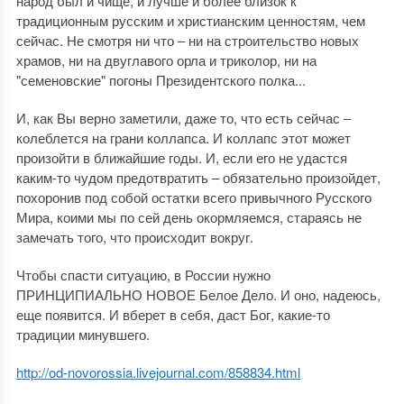
народ был и чище, и лучше и более близок к
традиционным русским и христианским ценностям, чем
сейчас. Не смотря ни что ‒ ни на строительство новых
храмов, ни на двуглавого орла и триколор, ни на
"семеновские" погоны Президентского полка...
И, как Вы верно заметили, даже то, что есть сейчас ‒
колеблется на грани коллапса. И коллапс этот может
произойти в ближайшие годы. И, если его не удастся
каким-то чудом предотвратить ‒ обязательно произойдет,
похоронив под собой остатки всего привычного Русского
Мира, коими мы по сей день окормляемся, стараясь не
замечать того, что происходит вокруг.
Чтобы спасти ситуацию, в России нужно
ПРИНЦИПИАЛЬНО НОВОЕ Белое Дело. И оно, надеюсь,
еще появится. И вберет в себя, даст Бог, какие-то
традиции минувшего.
http://od-novorossia.livejournal.com/858834.html