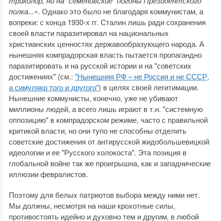
триколор, ни на "семеновские" погоны Президентского
полка...»
. Однако это было не благодаря коммунистам, а
вопреки: с конца 1930-х гг. Сталин лишь ради сохранения
своей власти паразитировал на национальных
христианских ценностях державообразующего народа. А
нынешняя компрадорская власть пытается пропагандно
паразитировать и на русской истории и на "советских
достижениях" (см.:
"Нынешняя РФ – не Россия и не СССР,
а симулякр того и другого"
) в целях своей легитимации.
Нынешние коммунисты, конечно, уже не убивают
миллионы людей, а всего лишь играют в т.н. "системную
оппозицию" в компрадорском режиме, часто с правильной
критикой власти, но они тупо не способны отделить
советские достижения от антирусской жидобольшевицкой
идеологии и ее "Русского холокоста". Эта позиция в
глобальной войне так же проигрышна, как и западнические
иллюзии февралистов.
Поэтому для белых патриотов выбора между ними нет.
Мы должны, несмотря на наши крохотные силы,
противостоять идейно и духовно тем и другим, в любой