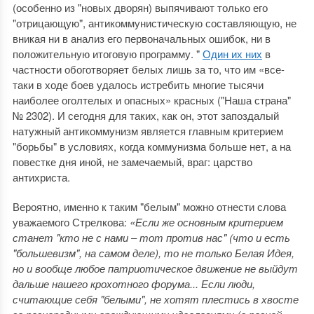
(особенно из "новых дворян) выпячивают только его
"отрицающую", антикоммунистическую составляющую, не
вникая ни в анализ его первоначальных ошибок, ни в
положительную итоговую программу. "
Один их них
в
частности обоготворяет белых лишь за то, что им «все-
таки в ходе боев удалось истребить многие тысячи
наиболее оголтелых и опасных» красных ("Наша страна"
№ 2302). И сегодня для таких, как он, этот запоздалый
натужный антикоммунизм является главным критерием
"борьбы" в условиях, когда коммунизма больше нет, а на
повестке дня иной, не замечаемый, враг: царство
антихриста.
Вероятно, именно к таким "белым" можно отнести слова
уважаемого Стрелкова:
«Если же основным критерием
станет "кто не с нами ‒ тот против нас" (что и есть
"большевизм", на самом деле), то не только Белая Идея,
но и вообще любое патриотическое движение не выйдут
дальше нашего крохотного форума... Если люди,
считающие себя "белыми", не хотят плестись в хвосте