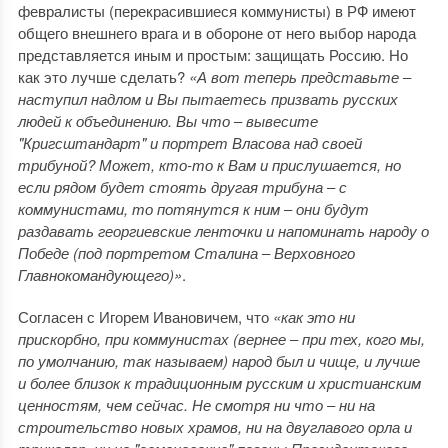
февралисты (перекрасившиеся коммунисты) в РФ имеют
общего внешнего врага и в обороне от него выбор народа
представляется иным и простым: защищать Россию. Но
как это лучше сделать?
«А вот теперь представьте ‒
наступил надлом и Вы пытаетесь призвать русских
людей к объединению. Вы что ‒ вывесите
"Кригсштандарт" и портрет Власова над своей
трибуной? Может, кто-то к Вам и прислушается, но
если рядом будет стоять другая трибуна ‒ с
коммунистами, то потянутся к ним ‒ они будут
раздавать георгиевские ленточки и напоминать народу о
Победе (под портретом Сталина ‒ Верховного
Главнокомандующего)»
.
Согласен с Игорем Ивановичем, что
«как это ни
прискорбно, при коммунистах (вернее ‒ при тех, кого мы,
по умолчанию, так называем) народ был и чище, и лучше
и более близок к традиционным русским и христианским
ценностям, чем сейчас. Не смотря ни что ‒ ни на
строительство новых храмов, ни на двуглавого орла и