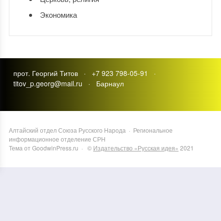
Экономика
прот. Георгий Титов · +7 923 798-05-91 ·
titov_p.georg@mail.ru · Барнаул
Алтайский отдел Союза Русского Народа
·
Региональное
информационное отделение СРН
Тема от GoodwinPress.ru
· ©
Издательство «Русская идея»
2021