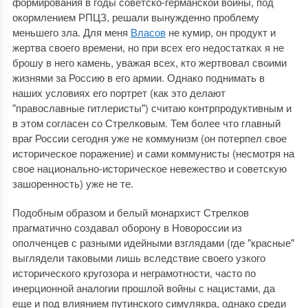
формирования в годы советско-германской войны, под
окормлением РПЦЗ, решали вынужденно проблему
меньшего зла. Для меня
Власов
не кумир, он продукт и
жертва своего времени, но при всех его недостатках я не
брошу в него камень, уважая всех, кто жертвовал своими
жизнями за Россию в его армии. Однако поднимать в
наших условиях его портрет (как это делают
"православные гитлеристы") считаю контрпродуктивным и
в этом согласен со Стрелковым. Тем более что главный
враг России сегодня уже не коммунизм (он потерпел свое
историческое поражение) и сами коммунисты (несмотря на
свое национально-историческое невежество и советскую
зашоренность) уже не те.
Подобным образом и белый монархист Стрелков
прагматично создавал оборону в Новороссии из
ополченцев с разными идейными взглядами (где "красные"
выглядели таковыми лишь вследствие своего узкого
исторического кругозора и неграмотности, часто по
инерционной аналогии прошлой войны с нацистами, да
еще и под влиянием путинского симулякра, однако среди