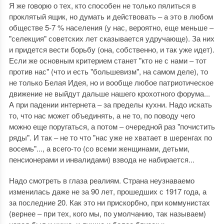
Я же говорю о тех, кто способен не только пялиться в
проклятый ящик, но думать и действовать ‒ а это в любом
обществе 5-7 % населения (у нас, вероятно, еще меньше ‒
"селекция" советских лет сказывается удручающе). За них
и придется вести борьбу (она, собственно, и так уже идет).
Если же основным критерием станет "кто не с нами ‒ тот
против нас" (что и есть "большевизм", на самом деле), то
не только Белая Идея, но и вообще любое патриотическое
движение не выйдут дальше нашего крохотного форума...
А при падении интернета ‒ за пределы кухни. Надо искать
то, что нас может объединять, а не то, по поводу чего
можно еще поругаться, а потом ‒ очередной раз "почистить
ряды". И так ‒ не то что "нас уже не хватает в шеренгах по
восемь"..., а всего-то (со всеми женщинами, детьми,
пенсионерами и инвалидами) взвода не набирается...
Надо смотреть в глаза реалиям. Страна неузнаваемо
изменилась даже не за 90 лет, прошедших с 1917 года, а
за последние 20. Как это ни прискорбно, при коммунистах
(вернее ‒ при тех, кого мы, по умолчанию, так называем)