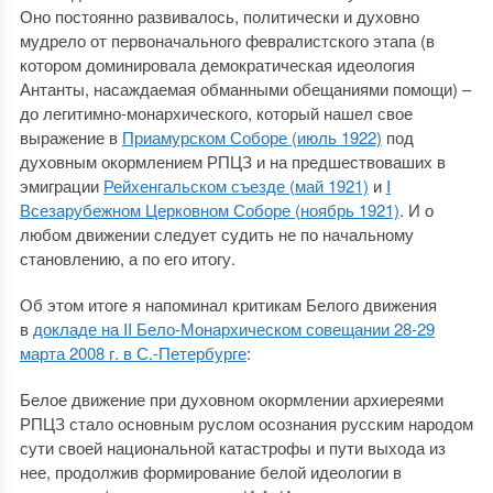
Оно постоянно развивалось, политически и духовно
мудрело от первоначального февралистского этапа (в
котором доминировала демократическая идеология
Антанты, насаждаемая обманными обещаниями помощи) –
до легитимно-монархического, который нашел свое
выражение в
Приамурском Соборе (июль 1922)
под
духовным окормлением РПЦЗ и на предшествоваших в
эмиграции
Рейхенгальском съезде (май 1921)
и
I
Всезарубежном Церковном Соборе (ноябрь 1921)
. И о
любом движении следует судить не по начальному
становлению, а по его итогу.
Об этом итоге я напоминал критикам Белого движения
в
докладе на II Бело-Монархическом совещании 28-29
марта 2008 г. в С.-Петербурге
:
Белое движение при духовном окормлении архиереями
РПЦЗ стало основным руслом осознания русским народом
сути своей национальной катастрофы и пути выхода из
нее, продолжив формирование белой идеологии в