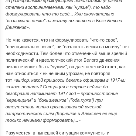
за разнородными враждующими идеологиями (в разной
степени воспринимаемыми как "чужие"), то надо
формулировать что-то своё... Или окончательно
"возложить венки" на могилу почившего в Бозе Белого
Движения».
Но мне кажется, что ни формулировать "что-то свое",
"принципиально новое", ни "возлагать венки на могилу" нет
необходимости. Тем более что отмеченный выше зрелый
политический и идеологический итог Белого движения
никак не может быть "чужим", он дает и четкий ответ, как
нам относиться к нынешним угрозам, не повторяя
тот
«выбор, какой пришлось делать офицерам в 1917-м:
за кого встать? Ситуация в стране сейчас до
безобразия напоминает 1917 год ‒ противостояние
"керенщины" и "большевиков" ("оба хуже") при
отсутствии четко организованной русской
патриотической силы (Корнилов и Алексеев ее еще
только начинали формировать)...»
Разумеется, в нынешней ситуации коммунисты и