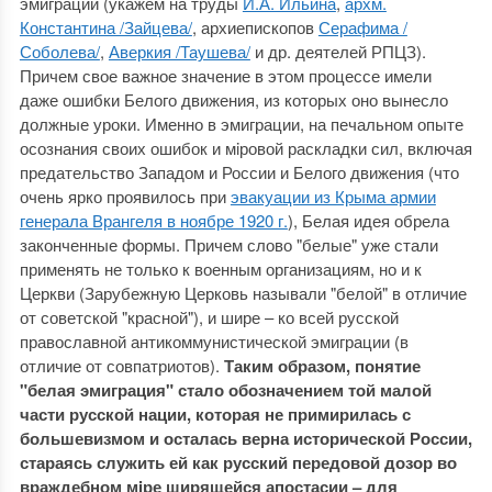
эмиграции (укажем на труды
И.А. Ильина
,
архм.
Константина /Зайцева/
, архиепископов
Серафима /
Соболева/
,
Аверкия /Таушева/
и др. деятелей РПЦЗ).
Причем свое важное значение в этом процессе имели
даже ошибки Белого движения, из которых оно вынесло
должные уроки. Именно в эмиграции, на печальном опыте
осознания своих ошибок и мiровой раскладки сил, включая
предательство Западом и России и Белого движения (что
очень ярко проявилось при
эвакуации из Крыма армии
генерала Врангеля в ноябре 1920 г.
), Белая идея обрела
законченные формы. Причем слово "белые" уже стали
применять не только к военным организациям, но и к
Церкви (Зарубежную Церковь называли "белой" в отличие
от советской "красной"), и шире – ко всей русской
православной антикоммунистической эмиграции (в
отличие от совпатриотов).
Таким образом, понятие
"белая эмиграция" стало обозначением той малой
части русской нации, которая не примирилась с
большевизмом и осталась верна исторической России,
стараясь служить ей как русский передовой дозор во
враждебном мiре ширящейся апостасии – для