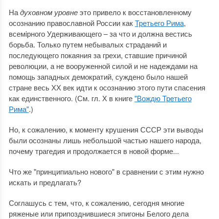
На
духовном уровне
это привело к восстановленному
осознанию православной России как
Третьего Рима
,
всемiрного Удерживающего – за что и должна вестись
борьба. Только путем небывалых страданий и
последующего покаяния за грехи, ставшие причиной
революции, а не вооруженной силой и не надеждами на
помощь западных демократий, суждено было нашей
стране весь ХХ век идти к осознанию этого пути спасения
как единственного. (См. гл. Х в книге
"Вождю Третьего
Рима"
.)
Но, к сожалению, к моменту крушения СССР эти выводы
были осознаны лишь небольшой частью нашего народа,
почему трагедия и продолжается в новой форме...
Что же "принципиально нового" в сравнении с этим нужно
искать и предлагать?
Соглашусь с тем, что, к сожалению, сегодня многие
ряженые или припозднившиеся эпигоны Белого дела